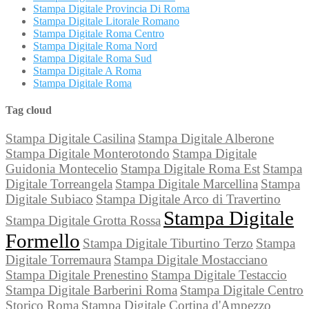
Stampa Digitale Provincia Di Roma
Stampa Digitale Litorale Romano
Stampa Digitale Roma Centro
Stampa Digitale Roma Nord
Stampa Digitale Roma Sud
Stampa Digitale A Roma
Stampa Digitale Roma
Tag cloud
Stampa Digitale Casilina
Stampa Digitale Alberone
Stampa Digitale Monterotondo
Stampa Digitale
Guidonia Montecelio
Stampa Digitale Roma Est
Stampa
Digitale Torreangela
Stampa Digitale Marcellina
Stampa
Digitale Subiaco
Stampa Digitale Arco di Travertino
Stampa Digitale
Stampa Digitale Grotta Rossa
Formello
Stampa Digitale Tiburtino Terzo
Stampa
Digitale Torremaura
Stampa Digitale Mostacciano
Stampa Digitale Prenestino
Stampa Digitale Testaccio
Stampa Digitale Barberini Roma
Stampa Digitale Centro
Storico Roma
Stampa Digitale Cortina d'Ampezzo