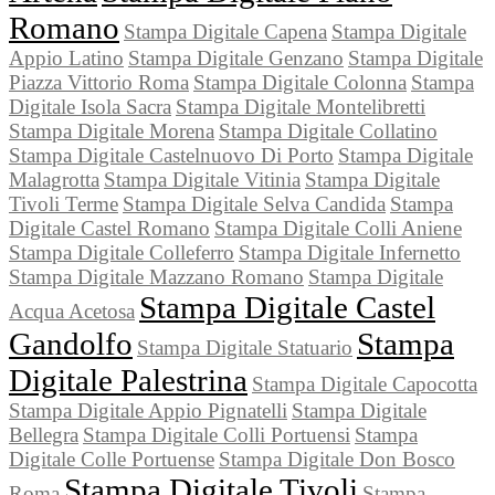
Romano
Stampa Digitale Capena
Stampa Digitale
Appio Latino
Stampa Digitale Genzano
Stampa Digitale
Piazza Vittorio Roma
Stampa Digitale Colonna
Stampa
Digitale Isola Sacra
Stampa Digitale Montelibretti
Stampa Digitale Morena
Stampa Digitale Collatino
Stampa Digitale Castelnuovo Di Porto
Stampa Digitale
Malagrotta
Stampa Digitale Vitinia
Stampa Digitale
Tivoli Terme
Stampa Digitale Selva Candida
Stampa
Digitale Castel Romano
Stampa Digitale Colli Aniene
Stampa Digitale Colleferro
Stampa Digitale Infernetto
Stampa Digitale Mazzano Romano
Stampa Digitale
Stampa Digitale Castel
Acqua Acetosa
Gandolfo
Stampa
Stampa Digitale Statuario
Digitale Palestrina
Stampa Digitale Capocotta
Stampa Digitale Appio Pignatelli
Stampa Digitale
Bellegra
Stampa Digitale Colli Portuensi
Stampa
Digitale Colle Portuense
Stampa Digitale Don Bosco
Stampa Digitale Tivoli
Roma
Stampa