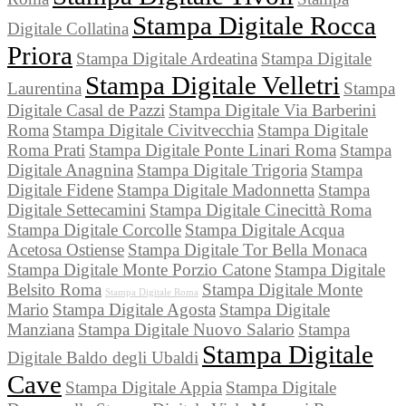
Stampa Digitale Rocca
Digitale Collatina
Priora
Stampa Digitale Ardeatina
Stampa Digitale
Stampa Digitale Velletri
Laurentina
Stampa
Digitale Casal de Pazzi
Stampa Digitale Via Barberini
Roma
Stampa Digitale Civitvecchia
Stampa Digitale
Roma Prati
Stampa Digitale Ponte Linari Roma
Stampa
Digitale Anagnina
Stampa Digitale Trigoria
Stampa
Digitale Fidene
Stampa Digitale Madonnetta
Stampa
Digitale Settecamini
Stampa Digitale Cinecittà Roma
Stampa Digitale Corcolle
Stampa Digitale Acqua
Acetosa Ostiense
Stampa Digitale Tor Bella Monaca
Stampa Digitale Monte Porzio Catone
Stampa Digitale
Belsito Roma
Stampa Digitale Monte
Stampa Digitale Roma
Mario
Stampa Digitale Agosta
Stampa Digitale
Manziana
Stampa Digitale Nuovo Salario
Stampa
Stampa Digitale
Digitale Baldo degli Ubaldi
Cave
Stampa Digitale Appia
Stampa Digitale