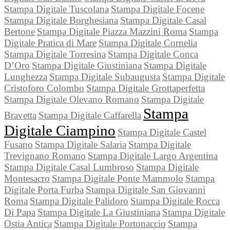
Stampa Digitale Tuscolana
Stampa Digitale Focene
Stampa Digitale Borghesiana
Stampa Digitale Casal
Bertone
Stampa Digitale Piazza Mazzini Roma
Stampa
Digitale Pratica di Mare
Stampa Digitale Cornelia
Stampa Digitale Torresina
Stampa Digitale Conca
D’Oro
Stampa Digitale Giustiniana
Stampa Digitale
Lunghezza
Stampa Digitale Subaugusta
Stampa Digitale
Cristoforo Colombo
Stampa Digitale Grottaperfetta
Stampa Digitale Olevano Romano
Stampa Digitale
Stampa
Bravetta
Stampa Digitale Caffarella
Digitale Ciampino
Stampa Digitale Castel
Fusano
Stampa Digitale Salaria
Stampa Digitale
Trevignano Romano
Stampa Digitale Largo Argentina
Stampa Digitale Casal Lumbroso
Stampa Digitale
Montesacro
Stampa Digitale Ponte Mammolo
Stampa
Digitale Porta Furba
Stampa Digitale San Giovanni
Roma
Stampa Digitale Palidoro
Stampa Digitale Rocca
Di Papa
Stampa Digitale La Giustiniana
Stampa Digitale
Ostia Antica
Stampa Digitale Portonaccio
Stampa