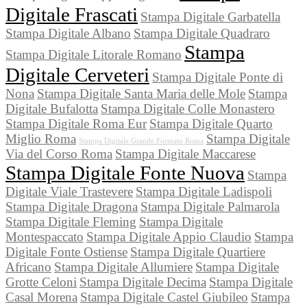
Digitale Frascati
Stampa Digitale Garbatella
Stampa Digitale Albano
Stampa Digitale Quadraro
Stampa
Stampa Digitale Litorale Romano
Digitale Cerveteri
Stampa Digitale Ponte di
Nona
Stampa Digitale Santa Maria delle Mole
Stampa
Digitale Bufalotta
Stampa Digitale Colle Monastero
Stampa Digitale Roma Eur
Stampa Digitale Quarto
Miglio Roma
Stampa Digitale
Stampa Digitale Grande Formato Roma
Via del Corso Roma
Stampa Digitale Maccarese
Stampa Digitale Fonte Nuova
Stampa
Digitale Viale Trastevere
Stampa Digitale Ladispoli
Stampa Digitale Dragona
Stampa Digitale Palmarola
Stampa Digitale Fleming
Stampa Digitale
Montespaccato
Stampa Digitale Appio Claudio
Stampa
Digitale Fonte Ostiense
Stampa Digitale Quartiere
Africano
Stampa Digitale Allumiere
Stampa Digitale
Grotte Celoni
Stampa Digitale Decima
Stampa Digitale
Casal Morena
Stampa Digitale Castel Giubileo
Stampa