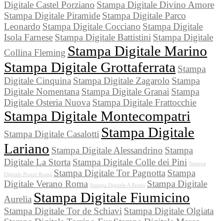
Digitale Castel Porziano
Stampa Digitale Divino Amore
Stampa Digitale Piramide
Stampa Digitale Parco
Leonardo
Stampa Digitale Cocciano
Stampa Digitale
Isola Farnese
Stampa Digitale Battistini
Stampa Digitale
Stampa Digitale Marino
Collina Fleming
Stampa Digitale Grottaferrata
Stampa
Digitale Cinquina
Stampa Digitale Zagarolo
Stampa
Digitale Nomentana
Stampa Digitale Granai
Stampa
Digitale Osteria Nuova
Stampa Digitale Frattocchie
Stampa Digitale Montecompatri
Stampa Digitale
Stampa Digitale Casalotti
Lariano
Stampa Digitale Alessandrino
Stampa
Digitale La Storta
Stampa Digitale Colle dei Pini
Stampa
Stampa Digitale Tor Pagnotta
Stampa
Digitale Prezzi Roma
Digitale Verano Roma
Stampa Digitale
Stampa Digitale A Roma
Stampa Digitale Fiumicino
Aurelia
Stampa Digitale Tor de Schiavi
Stampa Digitale Olgiata