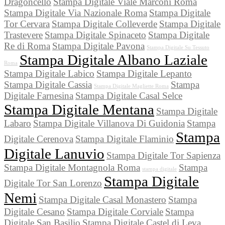
Dragoncello
Stampa Digitale Viale Marconi Roma
Stampa Digitale Via Nazionale Roma
Stampa Digitale
Tor Cervara
Stampa Digitale Colleverde
Stampa Digitale
Trastevere
Stampa Digitale Spinaceto
Stampa Digitale
Re di Roma
Stampa Digitale Pavona
Stampa Digitale Su Tessuto
Stampa Digitale Albano Laziale
Roma
Stampa Digitale Labico
Stampa Digitale Lepanto
Stampa Digitale Cassia
Stampa
Stampa Digitale Magliette Roma
Digitale Farnesina
Stampa Digitale Casal Selce
Stampa Digitale Mentana
Stampa Digitale
Labaro
Stampa Digitale Villanova Di Guidonia
Stampa
Stampa
Digitale Cerenova
Stampa Digitale Flaminio
Digitale Lanuvio
Stampa Digitale Tor Sapienza
Stampa Digitale Montagnola Roma
Stampa
stampa digitale
Stampa Digitale
Digitale Tor San Lorenzo
Nemi
Stampa Digitale Casal Monastero
Stampa
Digitale Cesano
Stampa Digitale Corviale
Stampa
Digitale San Basilio
Stampa Digitale Castel di Leva