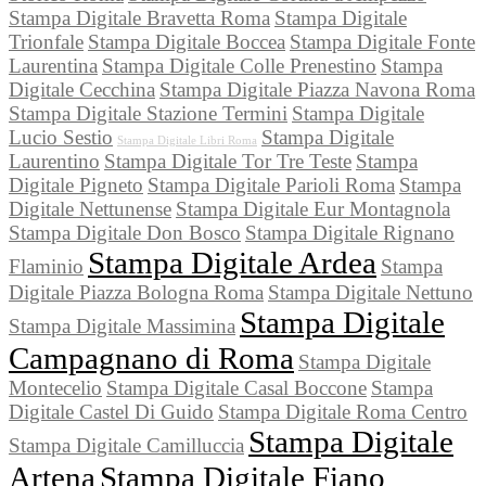
Stampa Digitale Bravetta Roma
Stampa Digitale
Trionfale
Stampa Digitale Boccea
Stampa Digitale Fonte
Laurentina
Stampa Digitale Colle Prenestino
Stampa
Digitale Cecchina
Stampa Digitale Piazza Navona Roma
Stampa Digitale Stazione Termini
Stampa Digitale
Lucio Sestio
Stampa Digitale
Stampa Digitale Libri Roma
Laurentino
Stampa Digitale Tor Tre Teste
Stampa
Digitale Pigneto
Stampa Digitale Parioli Roma
Stampa
Digitale Nettunense
Stampa Digitale Eur Montagnola
Stampa Digitale Don Bosco
Stampa Digitale Rignano
Stampa Digitale Ardea
Flaminio
Stampa
Digitale Piazza Bologna Roma
Stampa Digitale Nettuno
Stampa Digitale
Stampa Digitale Massimina
Campagnano di Roma
Stampa Digitale
Montecelio
Stampa Digitale Casal Boccone
Stampa
Digitale Castel Di Guido
Stampa Digitale Roma Centro
Stampa Digitale
Stampa Digitale Camilluccia
Artena
Stampa Digitale Fiano