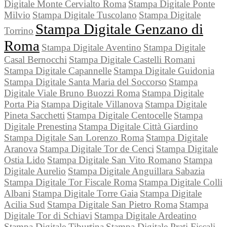
Digitale Monte Cervialto Roma
Stampa Digitale Ponte
Milvio
Stampa Digitale Tuscolano
Stampa Digitale
Stampa Digitale Genzano di
Torrino
Roma
Stampa Digitale Aventino
Stampa Digitale
Casal Bernocchi
Stampa Digitale Castelli Romani
Stampa Digitale Capannelle
Stampa Digitale Guidonia
Stampa Digitale Santa Maria del Soccorso
Stampa
Digitale Viale Bruno Buozzi Roma
Stampa Digitale
Porta Pia
Stampa Digitale Villanova
Stampa Digitale
Pineta Sacchetti
Stampa Digitale Centocelle
Stampa
Digitale Prenestina
Stampa Digitale Città Giardino
Stampa Digitale San Lorenzo Roma
Stampa Digitale
Aranova
Stampa Digitale Tor de Cenci
Stampa Digitale
Ostia Lido
Stampa Digitale San Vito Romano
Stampa
Digitale Aurelio
Stampa Digitale Anguillara Sabazia
Stampa Digitale Tor Fiscale Roma
Stampa Digitale Colli
Albani
Stampa Digitale Torre Gaia
Stampa Digitale
Acilia Sud
Stampa Digitale San Pietro Roma
Stampa
Digitale Tor di Schiavi
Stampa Digitale Ardeatino
Stampa Digitale Tiburtina
Stampa Digitale Prati Fiscali