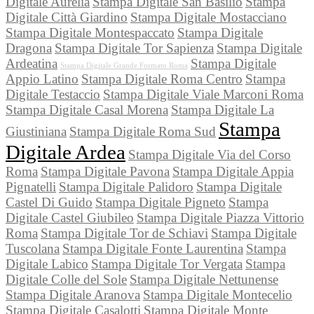
Digitale Aurelia
Stampa Digitale San Basilio
Stampa
Digitale Città Giardino
Stampa Digitale Mostacciano
Stampa Digitale Montespaccato
Stampa Digitale
Dragona
Stampa Digitale Tor Sapienza
Stampa Digitale
Ardeatina
Stampa Digitale
Stampa Digitale Grande Formato Roma
Appio Latino
Stampa Digitale Roma Centro
Stampa
Digitale Testaccio
Stampa Digitale Viale Marconi Roma
Stampa Digitale Casal Morena
Stampa Digitale La
Stampa
Giustiniana
Stampa Digitale Roma Sud
Digitale Ardea
Stampa Digitale Via del Corso
Roma
Stampa Digitale Pavona
Stampa Digitale Appia
Pignatelli
Stampa Digitale Palidoro
Stampa Digitale
Castel Di Guido
Stampa Digitale Pigneto
Stampa
Digitale Castel Giubileo
Stampa Digitale Piazza Vittorio
Roma
Stampa Digitale Tor de Schiavi
Stampa Digitale
Tuscolana
Stampa Digitale Fonte Laurentina
Stampa
Digitale Labico
Stampa Digitale Tor Vergata
Stampa
Digitale Colle del Sole
Stampa Digitale Nettunense
Stampa Digitale Aranova
Stampa Digitale Montecelio
Stampa Digitale Casalotti
Stampa Digitale Monte