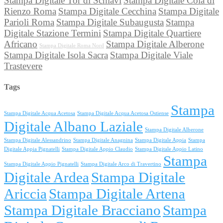
Stampa Digitale Tor di Schiavi
Stampa Digitale Cola di
Rienzo Roma
Stampa Digitale Cecchina
Stampa Digitale
Parioli Roma
Stampa Digitale Subaugusta
Stampa
Digitale Stazione Termini
Stampa Digitale Quartiere
Africano
Stampa Digitale Alberone
Stampa Digitale Roma Nord
Stampa Digitale Isola Sacra
Stampa Digitale Viale
Trastevere
Tags
Stampa
Stampa Digitale Acqua Acetosa
Stampa Digitale Acqua Acetosa Ostiense
Digitale Albano Laziale
Stampa Digitale Alberone
Stampa Digitale Alessandrino
Stampa Digitale Anagnina
Stampa Digitale Appia
Stampa
Digitale Appia Pignatelli
Stampa Digitale Appio Claudio
Stampa Digitale Appio Latino
Stampa
Stampa Digitale Appio Pignatelli
Stampa Digitale Arco di Travertino
Digitale Ardea
Stampa Digitale
Ariccia
Stampa Digitale Artena
Stampa Digitale Bracciano
Stampa