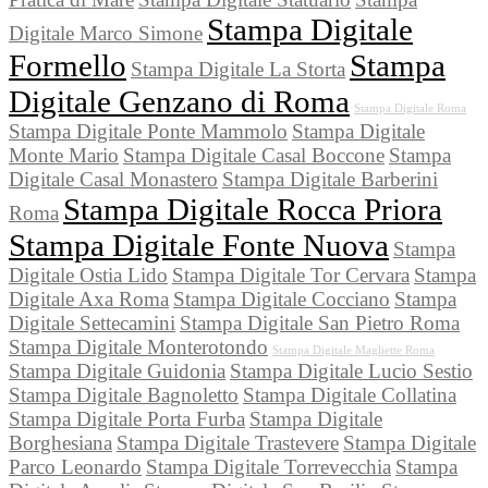
Stampa Digitale
Digitale Marco Simone
Formello
Stampa
Stampa Digitale La Storta
Digitale Genzano di Roma
Stampa Digitale Roma
Stampa Digitale Ponte Mammolo
Stampa Digitale
Monte Mario
Stampa Digitale Casal Boccone
Stampa
Digitale Casal Monastero
Stampa Digitale Barberini
Stampa Digitale Rocca Priora
Roma
Stampa Digitale Fonte Nuova
Stampa
Digitale Ostia Lido
Stampa Digitale Tor Cervara
Stampa
Digitale Axa Roma
Stampa Digitale Cocciano
Stampa
Digitale Settecamini
Stampa Digitale San Pietro Roma
Stampa Digitale Monterotondo
Stampa Digitale Magliette Roma
Stampa Digitale Guidonia
Stampa Digitale Lucio Sestio
Stampa Digitale Bagnoletto
Stampa Digitale Collatina
Stampa Digitale Porta Furba
Stampa Digitale
Borghesiana
Stampa Digitale Trastevere
Stampa Digitale
Parco Leonardo
Stampa Digitale Torrevecchia
Stampa