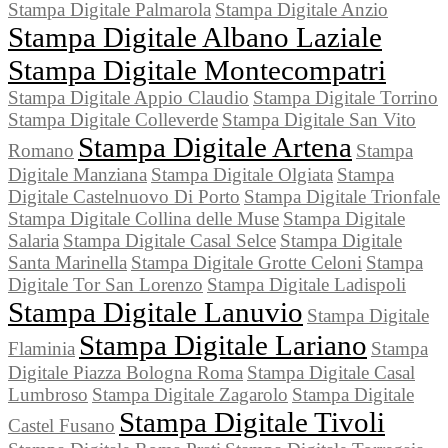
Stampa Digitale Palmarola
Stampa Digitale Anzio
Stampa Digitale Albano Laziale
Stampa Digitale Montecompatri
Stampa Digitale Appio Claudio
Stampa Digitale Torrino
Stampa Digitale Colleverde
Stampa Digitale San Vito
Stampa Digitale Artena
Romano
Stampa
Digitale Manziana
Stampa Digitale Olgiata
Stampa
Digitale Castelnuovo Di Porto
Stampa Digitale Trionfale
Stampa Digitale Collina delle Muse
Stampa Digitale
Salaria
Stampa Digitale Casal Selce
Stampa Digitale
Santa Marinella
Stampa Digitale Grotte Celoni
Stampa
Digitale Tor San Lorenzo
Stampa Digitale Ladispoli
Stampa Digitale Lanuvio
Stampa Digitale
Stampa Digitale Lariano
Flaminia
Stampa
Digitale Piazza Bologna Roma
Stampa Digitale Casal
Lumbroso
Stampa Digitale Zagarolo
Stampa Digitale
Stampa Digitale Tivoli
Castel Fusano