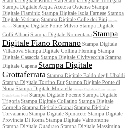
Stampa Digitale Roma Prati
Stampa Digitale Torregaia
Stampa Digitale Acqua Acetosa Ostiense
Stampa
Digitale Flaminio
Stampa Digitale Isola Farnese
Stampa
Digitale Vaticano
Stampa Digitale Colle dei Pini
stampa
Stampa Digitale Ponte Milvio
Stampa Digitale
digitale
Stampa
Colli Albani
Stampa Digitale Nomentana
Digitale Fiano Romano
Stampa Digitale
Villanova
Stampa Digitale Collina Fleming
Stampa
Digitale Casaccia
Stampa Digitale Civitvecchia
Stampa
Stampa Digitale
Digitale Capena
Grottaferrata
Stampa Digitale Baldo degli Ubaldi
Stampa Digitale Torrino Eur
Stampa Digitale Ponte di
Nona
Stampa Digitale Muratella
Stampa Digitale A Roma
Stampa
Stampa Digitale Focene
Stampa Digitale
DigitaleRoma Nord
Trigoria
Stampa Digitale Collatino
Stampa Digitale
Cornelia
Stampa Digitale Granai
Stampa Digitale
Torvaianica
Stampa Digitale Spinaceto
Stampa Digitale
Provincia Di Roma
Stampa Digitale Valmontone
Stampa Digitale Quadraro
Stampa Digitale Massimina