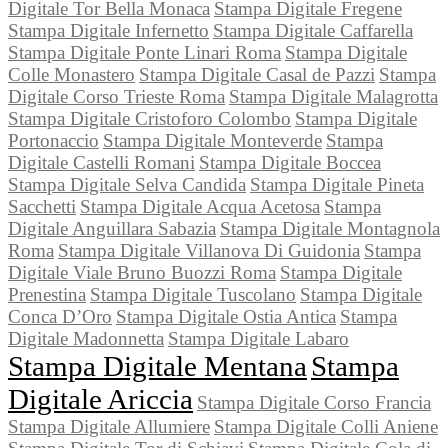
Digitale Tor Bella Monaca
Stampa Digitale Fregene
Stampa Digitale Infernetto
Stampa Digitale Caffarella
Stampa Digitale Ponte Linari Roma
Stampa Digitale
Colle Monastero
Stampa Digitale Casal de Pazzi
Stampa
Digitale Corso Trieste Roma
Stampa Digitale Malagrotta
Stampa Digitale Cristoforo Colombo
Stampa Digitale
Portonaccio
Stampa Digitale Monteverde
Stampa
Digitale Castelli Romani
Stampa Digitale Boccea
Stampa Digitale Selva Candida
Stampa Digitale Pineta
Sacchetti
Stampa Digitale Acqua Acetosa
Stampa
Digitale Anguillara Sabazia
Stampa Digitale Montagnola
Roma
Stampa Digitale Villanova Di Guidonia
Stampa
Digitale Viale Bruno Buozzi Roma
Stampa Digitale
Prenestina
Stampa Digitale Tuscolano
Stampa Digitale
Conca D’Oro
Stampa Digitale Ostia Antica
Stampa
Digitale Madonnetta
Stampa Digitale Labaro
Stampa Digitale Mentana
Stampa
Digitale Ariccia
Stampa Digitale Corso Francia
Stampa Digitale Allumiere
Stampa Digitale Colli Aniene