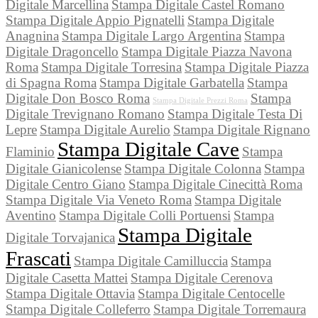
Digitale Marcellina
Stampa Digitale Castel Romano
Stampa Digitale Appio Pignatelli
Stampa Digitale
Anagnina
Stampa Digitale Largo Argentina
Stampa
Digitale Dragoncello
Stampa Digitale Piazza Navona
Roma
Stampa Digitale Torresina
Stampa Digitale Piazza
di Spagna Roma
Stampa Digitale Garbatella
Stampa
Digitale Don Bosco Roma
Stampa
Stampa Digitale Prezzi Roma
Digitale Trevignano Romano
Stampa Digitale Testa Di
Lepre
Stampa Digitale Aurelio
Stampa Digitale Rignano
Stampa Digitale Cave
Flaminio
Stampa
Digitale Gianicolense
Stampa Digitale Colonna
Stampa
Digitale Centro Giano
Stampa Digitale Cinecittà Roma
Stampa Digitale Via Veneto Roma
Stampa Digitale
Aventino
Stampa Digitale Colli Portuensi
Stampa
Stampa Digitale
Digitale Torvajanica
Frascati
Stampa Digitale Camilluccia
Stampa
Digitale Casetta Mattei
Stampa Digitale Cerenova
Stampa Digitale Ottavia
Stampa Digitale Centocelle
Stampa Digitale Colleferro
Stampa Digitale Torremaura