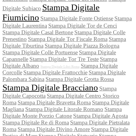
Stampa Digitale
Digitale Subiaco
Fiumicino
Stampa Digitale Fonte Ostiense
Stampa
Digitale Laurentina
Stampa Digitale Tor de Cenci
Stampa Digitale Casal Bertone
Stampa Digitale Colle
Prenestino
Stampa Digitale Tor Fiscale Roma
Stampa
Digitale Tiburtina
Stampa Digitale Piazza Bologna
Stampa Digitale Colle Portuense
Stampa Digitale
Capannelle
Stampa Digitale Tor Tre Teste
Stampa
Digitale Albano
Stampa Digitale
Stampa Digitale Libri Roma
Corcolle
Stampa Digitale Frattocchie
Stampa Digitale
Palombara Sabina
Stampa Digitale Grotta Rossa
Stampa Digitale Bracciano
Stampa
Digitale Capocotta
Stampa Digitale Centro Storico
Roma
Stampa Digitale Bravetta Roma
Stampa Digitale
Magliana
Stampa Digitale Litorale Romano
Stampa
Digitale Monte Porzio Catone
Stampa Digitale Agosta
Stampa Digitale Re di Roma
Stampa Digitale Pietralata
Roma
Stampa Digitale Divino Amore
Stampa Digitale
Pratica di Mare
Stampa Digitale Statuario
Stampa