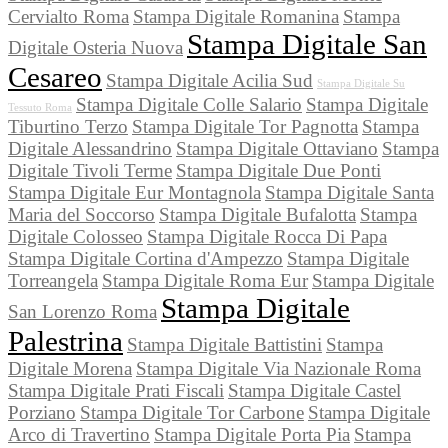
Cervialto Roma
Stampa Digitale Romanina
Stampa
Stampa Digitale San
Digitale Osteria Nuova
Cesareo
Stampa Digitale Acilia Sud
Stampa Digitale Su
Stampa Digitale Colle Salario
Stampa Digitale
Tessuto Roma
Tiburtino Terzo
Stampa Digitale Tor Pagnotta
Stampa
Digitale Alessandrino
Stampa Digitale Ottaviano
Stampa
Digitale Tivoli Terme
Stampa Digitale Due Ponti
Stampa Digitale Eur Montagnola
Stampa Digitale Santa
Maria del Soccorso
Stampa Digitale Bufalotta
Stampa
Digitale Colosseo
Stampa Digitale Rocca Di Papa
Stampa Digitale Cortina d'Ampezzo
Stampa Digitale
Torreangela
Stampa Digitale Roma Eur
Stampa Digitale
Stampa Digitale
San Lorenzo Roma
Palestrina
Stampa Digitale Battistini
Stampa
Digitale Morena
Stampa Digitale Via Nazionale Roma
Stampa Digitale Prati Fiscali
Stampa Digitale Castel
Porziano
Stampa Digitale Tor Carbone
Stampa Digitale
Arco di Travertino
Stampa Digitale Porta Pia
Stampa