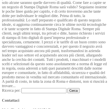
solo alcune saranno quelle davvero di qualità. Come fare a capire se
un negozio di Stampa Digitale Roma sarà valido? Seguiamo insieme
le poche linee guida per capirlo, e di certo troveremo anche tante
dritte per individuare le migliori ditte. Prima di tutto, la
professionalità: Lo staff preparato e qualificato di questo negozio
ideale, si aggiorna continuamente circa le ultime novità tecnologiche
e le tante scoperte in fatto di Stampa Digitale Roma. Sempre più
clienti, negli ultimi tempi, tra privati e ditte, hanno richiesto i servizi
di stampa di foto digitali di quest’impresa professionale e
specializzata, certamente. I prezzi e le tariffe di un buon centro sono
davvero vantaggiosi e concorrenziali, e per questo il negozio avrà
nel tempo acquistato ancora più punti, trasformandosi in azienda
leader nel suo settore ed acquisendo ancora più clienti, allargando
anche la cerchia dei contatti. Tutti i prodotti, i macchinari e i modelli
scelti e selezionati da questo sono assolutamente a norma di legge ed
in regola, ossia aderenti a tutti quei parametri descritti dalle norme
europee e comunitarie, in fatto di affidabilità, sicurezza e qualità del
prodotto messo in vendita sul mercato comunitario ed internazionale.
A parità di costo, in tutta la zona di Roma e dintorni, non si riuscirà a
trovare...
Ricerca per:
Contattaci