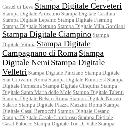
Stampa Digitale Cerveteri
Castel di Leva
Stampa Digitale Ardeatino
Stampa Digitale Casilina
Stampa Digitale Lepanto
Stampa Digitale Fleming
Stampa Digitale Nettuno
Stampa Digitale Villa Gordiani
Stampa Digitale Ciampino
Stampa
Stampa Digitale
Digitale Vitinia
Campagnano di Roma
Stampa
Digitale Nemi
Stampa Digitale
Velletri
Stampa Digitale Pinciano
Stampa Digitale
San Giovanni Roma
Stampa Digitale Roma Est
Stampa
Digitale Farnesina
Stampa Digitale Cinquina
Stampa
Digitale Santa Maria delle Mole
Stampa Digitale Talenti
Stampa Digitale Belsito Roma
Stampa Digitale Nuovo
Salario
Stampa Digitale Piazza Mazzini Roma
Stampa
Digitale Casal Bernocchi
Stampa Digitale Cesano
Stampa Digitale Casale Lombroso
Stampa Digitale
Casal Palocco
Stampa Digitale Tor Di Valle
Stampa