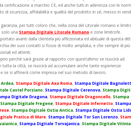
da certificazione a marchio CE, ed anche tutti in aderenza con le nor
o di sicurezza, affidabilità e qualità del prodotto in sé, messo in vend
garanzia, per tutti coloro che, nella zona del Litorale romano e limitr
he solo una
Stampa Digitale Litorale Romano
e zone limitrofe.
portato avanti dalla clientela più affezionata ed abituale di questa dit
rchia dei suoi contatti si fosse di molto ampliata, e che sempre di più
ionali ed attenti.
roprio perché sarà grazie al rapporto con quest’ultimo se riuscirà ad
n tutta la città, se riuscirà ad accumulare anche tante esperienze
, e se si affinerà come impresa nel suo metodo di lavoro.
 Ardea
,
Stampa Digitale Axa Roma
,
Stampa Digitale Bagnolet
tale Castel Porziano
,
Stampa Digitale Cerenova
,
Stampa Digit
ampa Digitale Dragona
,
Stampa Digitale Dragoncello
,
Stampa
,
Stampa Digitale Fregene
,
Stampa Digitale Infernetto
,
Stamp
rese
,
Stampa Digitale Ostia Antica
,
Stampa Digitale Ostia Lid
gitale Pratica di Mare
,
Stampa Digitale Tor San Lorenzo
,
Sta
vaianica
,
Stampa Digitale Torvajanica
,
Stampa Digitale Vitinia