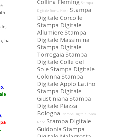
Collina Fleming
Stampa
me
Stampa
Digitale Roma Nord
ita
Digitale Corcolle
Stampa Digitale
ofe,
Allumiere
Stampa
Digitale Massimina
ta, ha
Stampa Digitale
Torregaia
Stampa
Digitale Colle del
Sole
Stampa Digitale
Colonna
Stampa
Digitale Appio Latino
to
,
Stampa Digitale
ale
Giustiniana
Stampa
Digitale Piazza
a
Bologna
Stampa DigitaleRoma
o
,
Stampa Digitale
mpa
Nord
Guidonia
Stampa
.
Digitale Malagrotta