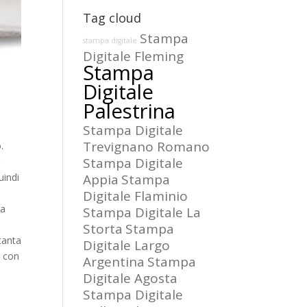
Tag cloud
Stampa
stampa digitale
Digitale Fleming
Stampa
Digitale
Palestrina
Stampa Digitale
Trevignano Romano
.
Stampa Digitale
uindi
Appia
Stampa
Digitale Flaminio
la
Stampa Digitale La
Storta
Stampa
tanta
Digitale Largo
i con
Argentina
Stampa
Digitale Agosta
Stampa Digitale