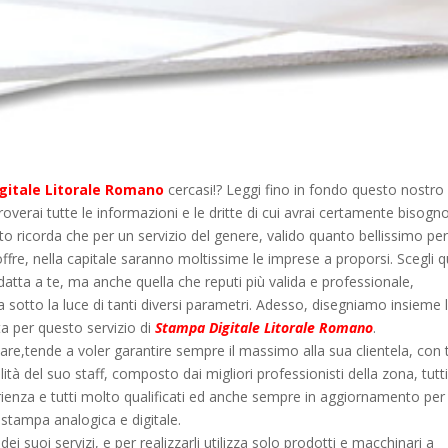
gitale Litorale Romano
cercasi!? Leggi fino in fondo questo nostro
troverai tutte le informazioni e le dritte di cui avrai certamente bisogno
to ricorda che per un servizio del genere, valido quanto bellissimo per
ffre, nella capitale saranno moltissime le imprese a proporsi. Scegli q
datta a te, ma anche quella che reputi più valida e professionale,
 sotto la luce di tanti diversi parametri. Adesso, disegniamo insieme 
ta per questo servizio di
Stampa Digitale Litorale Romano
.
are,tende a voler garantire sempre il massimo alla sua clientela, con 
ità del suo staff, composto dai migliori professionisti della zona, tutt
rienza e tutti molto qualificati ed anche sempre in aggiornamento per
 stampa analogica e digitale.
ei suoi servizi, e per realizzarli utilizza solo prodotti e macchinari a