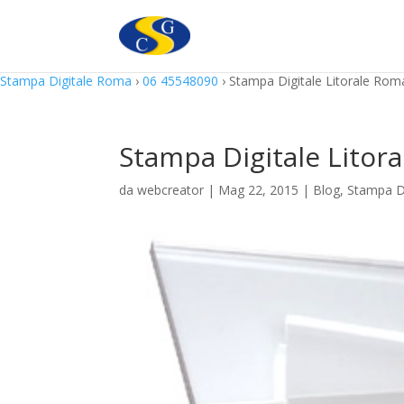
Questo sito utilizza cookie in conformità alla policy e cookie che rie
Stampa Digitale Roma
›
06 45548090
›
Stampa Digitale Litorale Ro
Stampa Digitale Litor
da
webcreator
| Mag 22, 2015 |
Blog
,
Stampa Di