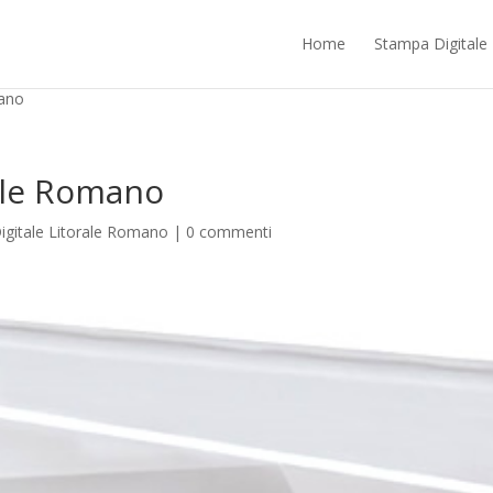
ntrano nella responsabilità di terze parti. Proseguendo nella navigazione ac
Home
Stampa Digitale
mano
ale Romano
gitale Litorale Romano
|
0 commenti