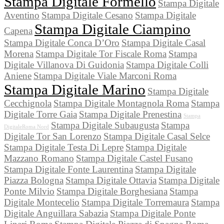
Stampa Digitale Formello
Stampa Digitale
Aventino
Stampa Digitale Cesano
Stampa Digitale
Stampa Digitale Ciampino
Capena
Stampa Digitale Conca D’Oro
Stampa Digitale Casal
Morena
Stampa Digitale Tor Fiscale Roma
Stampa
Digitale Villanova Di Guidonia
Stampa Digitale Colli
Aniene
Stampa Digitale Viale Marconi Roma
Stampa Digitale Marino
Stampa Digitale
Cecchignola
Stampa Digitale Montagnola Roma
Stampa
Digitale Torre Gaia
Stampa Digitale Prenestina
Stampa
Stampa Digitale Subaugusta
Stampa
DigitaleRoma Nord
Digitale Tor San Lorenzo
Stampa Digitale Casal Selce
Stampa Digitale Testa Di Lepre
Stampa Digitale
Mazzano Romano
Stampa Digitale Castel Fusano
Stampa Digitale Fonte Laurentina
Stampa Digitale
Piazza Bologna
Stampa Digitale Ottavia
Stampa Digitale
Ponte Milvio
Stampa Digitale Borghesiana
Stampa
Digitale Montecelio
Stampa Digitale Torremaura
Stampa
Digitale Anguillara Sabazia
Stampa Digitale Ponte