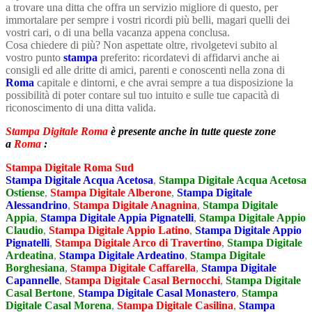
a trovare una ditta che offra un servizio migliore di questo, per
immortalare per sempre i vostri ricordi più belli, magari quelli dei
vostri cari, o di una bella vacanza appena conclusa.
Cosa chiedere di più? Non aspettate oltre, rivolgetevi subito al
vostro punto
stampa
preferito: ricordatevi di affidarvi anche ai
consigli ed alle dritte di amici, parenti e conoscenti nella zona di
Roma
capitale e dintorni, e che avrai sempre a tua disposizione la
possibilità di poter contare sul tuo intuito e sulle tue capacità di
riconoscimento di una ditta valida.
Stampa Digitale Roma
è presente anche in tutte queste zone
a
Roma
:
Stampa Digitale Roma Sud
Stampa Digitale Acqua Acetosa
,
Stampa Digitale Acqua Acetosa
Ostiense
,
Stampa Digitale Alberone
,
Stampa Digitale
Alessandrino
,
Stampa Digitale Anagnina
,
Stampa Digitale
Appia
,
Stampa Digitale Appia Pignatelli
,
Stampa Digitale Appio
Claudio
,
Stampa Digitale Appio Latino
,
Stampa Digitale Appio
Pignatelli
,
Stampa Digitale Arco di Travertino
,
Stampa Digitale
Ardeatina
,
Stampa Digitale Ardeatino
,
Stampa Digitale
Borghesiana
,
Stampa Digitale Caffarella
,
Stampa Digitale
Capannelle
,
Stampa Digitale Casal Bernocchi
,
Stampa Digitale
Casal Bertone
,
Stampa Digitale Casal Monastero
,
Stampa
Digitale Casal Morena
,
Stampa Digitale Casilina
,
Stampa