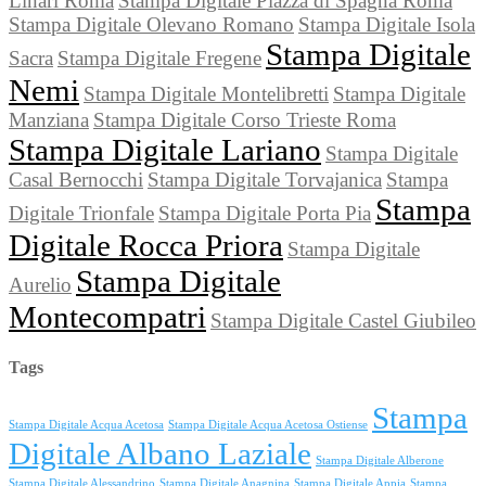
Linari Roma
Stampa Digitale Piazza di Spagna Roma
Stampa Digitale Olevano Romano
Stampa Digitale Isola
Stampa Digitale
Sacra
Stampa Digitale Fregene
Nemi
Stampa Digitale Montelibretti
Stampa Digitale
Manziana
Stampa Digitale Corso Trieste Roma
Stampa Digitale Lariano
Stampa Digitale
Casal Bernocchi
Stampa Digitale Torvajanica
Stampa
Stampa
Digitale Trionfale
Stampa Digitale Porta Pia
Digitale Rocca Priora
Stampa Digitale
Stampa Digitale
Aurelio
Montecompatri
Stampa Digitale Castel Giubileo
Tags
Stampa
Stampa Digitale Acqua Acetosa
Stampa Digitale Acqua Acetosa Ostiense
Digitale Albano Laziale
Stampa Digitale Alberone
Stampa Digitale Alessandrino
Stampa Digitale Anagnina
Stampa Digitale Appia
Stampa