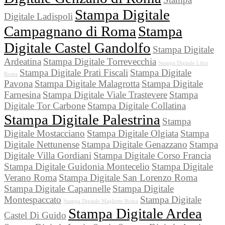
Stampa Digitale
Digitale Ladispoli
Campagnano di Roma
Stampa
Digitale Castel Gandolfo
Stampa Digitale
Ardeatina
Stampa Digitale Torrevecchia
Stampa Digitale Libri
Stampa Digitale Prati Fiscali
Stampa Digitale
Roma
Pavona
Stampa Digitale Malagrotta
Stampa Digitale
Farnesina
Stampa Digitale Viale Trastevere
Stampa
Digitale Tor Carbone
Stampa Digitale Collatina
Stampa Digitale Palestrina
Stampa
Digitale Mostacciano
Stampa Digitale Olgiata
Stampa
Digitale Nettunense
Stampa Digitale Genazzano
Stampa
Digitale Villa Gordiani
Stampa Digitale Corso Francia
Stampa Digitale Guidonia Montecelio
Stampa Digitale
Verano Roma
Stampa Digitale San Lorenzo Roma
Stampa Digitale Capannelle
Stampa Digitale
Montespaccato
Stampa Digitale
Stampa Digitale Magliette Roma
Stampa Digitale Ardea
Castel Di Guido