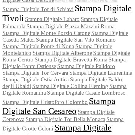
stampa digitale
Stampa Digitale Prezzi Roma
Stampa Digitale
Stampa Digitale Tor di Schiavi
Tivoli
Stampa Digitale Labaro
Stampa Digitale
Palmarola
Stampa Digitale Piazza Mazzini Roma
Stampa Digitale Monte Porzio Catone
Stampa Digitale
Casetta Mattei
Stampa Digitale San Vito Romano
Stampa Digitale Ponte di Nona
Stampa Digitale
Montelanico
Stampa Digitale Alberone
Stampa Digitale
Roma Centro
Stampa Digitale Bravetta Roma
Stampa
Digitale Fonte Ostiense
Stampa Digitale Palidoro
Stampa Digitale Tor Cervara
Stampa Digitale Laurentina
Stampa Digitale Ostia Antica
Stampa Digitale Baldo
degli Ubaldi
Stampa Digitale Collina Fleming
Stampa
Digitale Romanina
Stampa Digitale Casale Lombroso
Stampa
Stampa Digitale Cristoforo Colombo
Digitale San Cesareo
Stampa Digitale
Cerenova
Stampa Digitale Tor Bella Monaca
Stampa
Stampa Digitale
Digitale Grotte Celoni