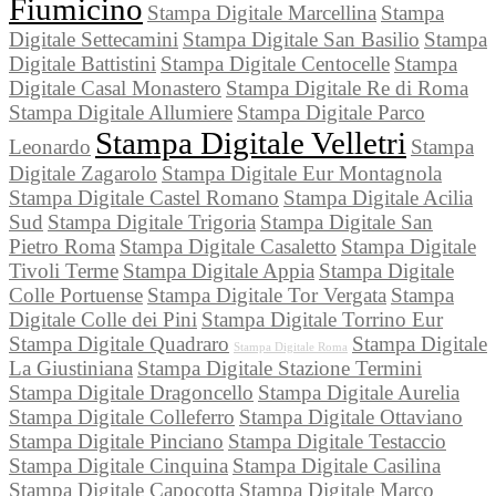
Fiumicino
Stampa Digitale Marcellina
Stampa
Digitale Settecamini
Stampa Digitale San Basilio
Stampa
Digitale Battistini
Stampa Digitale Centocelle
Stampa
Digitale Casal Monastero
Stampa Digitale Re di Roma
Stampa Digitale Allumiere
Stampa Digitale Parco
Stampa Digitale Velletri
Leonardo
Stampa
Digitale Zagarolo
Stampa Digitale Eur Montagnola
Stampa Digitale Castel Romano
Stampa Digitale Acilia
Sud
Stampa Digitale Trigoria
Stampa Digitale San
Pietro Roma
Stampa Digitale Casaletto
Stampa Digitale
Tivoli Terme
Stampa Digitale Appia
Stampa Digitale
Colle Portuense
Stampa Digitale Tor Vergata
Stampa
Digitale Colle dei Pini
Stampa Digitale Torrino Eur
Stampa Digitale Quadraro
Stampa Digitale
Stampa Digitale Roma
La Giustiniana
Stampa Digitale Stazione Termini
Stampa Digitale Dragoncello
Stampa Digitale Aurelia
Stampa Digitale Colleferro
Stampa Digitale Ottaviano
Stampa Digitale Pinciano
Stampa Digitale Testaccio
Stampa Digitale Cinquina
Stampa Digitale Casilina
Stampa Digitale Capocotta
Stampa Digitale Marco