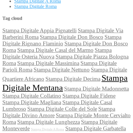
Stampa Digitale A Roma
Stampa Digitale Roma
Tag cloud
Stampa Digitale Appia Pignatelli
Stampa Digitale Via
Barberini Roma
Stampa Digitale Don Bosco
Stampa
Digitale Rignano Flaminio
Stampa Digitale Don Bosco
Roma
Stampa Digitale Casal del Marmo
Stampa
Digitale Osteria Nuova
Stampa Digitale Piazza Bologna
Roma
Stampa Digitale Massimina
Stampa Digitale
Parioli Roma
Stampa Digitale Nettuno
Stampa Digitale
Stampa
Quartiere Africano
Stampa Digitale Decima
Digitale Mentana
Stampa Digitale Madonnetta
Stampa Digitale Collatino
Stampa Digitale Fidene
Stampa Digitale Magliana
Stampa Digitale Casal
Lumbroso
Stampa Digitale Colle del Sole
Stampa
Digitale Divino Amore
Stampa Digitale Monte Cervialto
Roma
Stampa Digitale Lunghezza
Stampa Digitale
Monteverde
Stampa Digitale Garbatella
Stampa Digitale A Roma