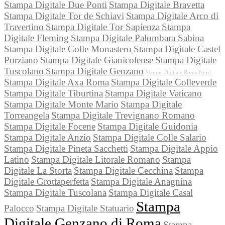
Stampa Digitale Due Ponti
Stampa Digitale Bravetta
Stampa Digitale Tor de Schiavi
Stampa Digitale Arco di
Travertino
Stampa Digitale Tor Sapienza
Stampa
Digitale Fleming
Stampa Digitale Palombara Sabina
Stampa Digitale Colle Monastero
Stampa Digitale Castel
Porziano
Stampa Digitale Gianicolense
Stampa Digitale
Tuscolano
Stampa Digitale Genzano
Stampa Digitale Roma Nord
Stampa Digitale Axa Roma
Stampa Digitale Colleverde
Stampa Digitale Tiburtina
Stampa Digitale Vaticano
Stampa Digitale Monte Mario
Stampa Digitale
Torreangela
Stampa Digitale Trevignano Romano
Stampa Digitale Focene
Stampa Digitale Guidonia
Stampa Digitale Anzio
Stampa Digitale Colle Salario
Stampa Digitale Pineta Sacchetti
Stampa Digitale Appio
Latino
Stampa Digitale Litorale Romano
Stampa
Digitale La Storta
Stampa Digitale Cecchina
Stampa
Digitale Grottaperfetta
Stampa Digitale Anagnina
Stampa Digitale Tuscolana
Stampa Digitale Casal
Stampa
Palocco
Stampa Digitale Statuario
Digitale Genzano di Roma
Stampa