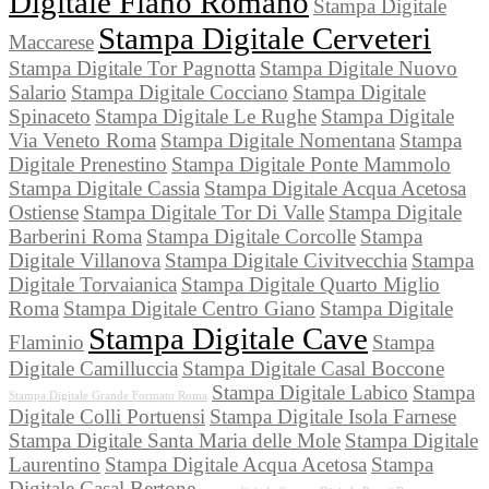
Digitale Fiano Romano
Stampa Digitale
Stampa Digitale Cerveteri
Maccarese
Stampa Digitale Tor Pagnotta
Stampa Digitale Nuovo
Salario
Stampa Digitale Cocciano
Stampa Digitale
Spinaceto
Stampa Digitale Le Rughe
Stampa Digitale
Via Veneto Roma
Stampa Digitale Nomentana
Stampa
Digitale Prenestino
Stampa Digitale Ponte Mammolo
Stampa Digitale Cassia
Stampa Digitale Acqua Acetosa
Ostiense
Stampa Digitale Tor Di Valle
Stampa Digitale
Barberini Roma
Stampa Digitale Corcolle
Stampa
Digitale Villanova
Stampa Digitale Civitvecchia
Stampa
Digitale Torvaianica
Stampa Digitale Quarto Miglio
Roma
Stampa Digitale Centro Giano
Stampa Digitale
Stampa Digitale Cave
Flaminio
Stampa
Digitale Camilluccia
Stampa Digitale Casal Boccone
Stampa Digitale Labico
Stampa
Stampa Digitale Grande Formato Roma
Digitale Colli Portuensi
Stampa Digitale Isola Farnese
Stampa Digitale Santa Maria delle Mole
Stampa Digitale
Laurentino
Stampa Digitale Acqua Acetosa
Stampa
Digitale Casal Bertone