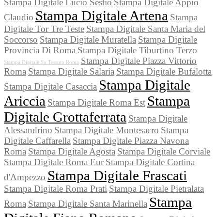
Stampa Digitale Lucio Sestio
Stampa Digitale Appio
Stampa Digitale Artena
Claudio
Stampa
Digitale Tor Tre Teste
Stampa Digitale Santa Maria del
Soccorso
Stampa Digitale Muratella
Stampa Digitale
Provincia Di Roma
Stampa Digitale Tiburtino Terzo
Stampa Digitale Piazza Vittorio
Stampa Digitale Su Tessuto Roma
Roma
Stampa Digitale Salaria
Stampa Digitale Bufalotta
Stampa Digitale
Stampa Digitale Casaccia
Ariccia
Stampa
Stampa Digitale Roma Est
Digitale Grottaferrata
Stampa Digitale
Alessandrino
Stampa Digitale Montesacro
Stampa
Digitale Caffarella
Stampa Digitale Piazza Navona
Roma
Stampa Digitale Agosta
Stampa Digitale Corviale
Stampa Digitale Roma Eur
Stampa Digitale Cortina
Stampa Digitale Frascati
d'Ampezzo
Stampa Digitale Roma Prati
Stampa Digitale Pietralata
Stampa
Roma
Stampa Digitale Santa Marinella