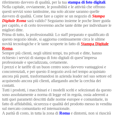
riferimento davvero di qualità, per la tua
stampa di foto digitali
.
Nella capitale, ovviamente, le possibilità e le attività che offrono
questi servizi sono tantissime, ma solo alcune saranno quelle
davvero di qualità. Come fare a capire se un negozio di
Stampa
Digitale Roma
sarà valido? Seguiamo insieme le poche linee guida
per capirlo, e di certo troveremo anche tante dritte per individuare le
migliori ditte.
Prima di tutto, la professionalità: Lo staff preparato e qualificato di
questo negozio ideale, si aggiorna continuamente circa le ultime
novità tecnologiche e le tante scoperte in fatto di
Stampa Digitale
Roma
.
Sempre più clienti, negli ultimi tempi, tra privati e ditte, hanno
richiesto i servizi di stampa di foto digitali di quest’impresa
professionale e specializzata, certamente.
I prezzi e le tariffe di un buon centro sono davvero vantaggiosi e
concorrenziali, e per questo il negozio avrà nel tempo acquistato
ancora più punti, trasformandosi in azienda leader nel suo settore ed
acquisendo ancora più clienti, allargando anche la cerchia dei
contatti.
Tutti i prodotti, i macchinari e i modelli scelti e selezionati da questo
sono assolutamente a norma di legge ed in regola, ossia aderenti a
tutti quei parametri descritti dalle norme europee e comunitarie, in
fatto di affidabilità, sicurezza e qualità del prodotto messo in vendita
sul mercato comunitario ed internazionale.
A parità di costo, in tutta la zona di
Roma
e dintorni, non si riuscirà