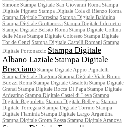
Simone
Stampa Digitale San Giovanni Roma
Stampa
Digitale Pigneto
Stampa Digitale Cola di Rienzo Roma
Stampa Digitale Torresina
Stampa Digitale Balduina
Stampa Digitale Grottarossa
Stampa Digitale Infernetto
Stampa Digitale Belsito Roma
Stampa Digitale Collina
delle Muse
Stampa Digitale Colosseo
Stampa Digitale
Tor de Cenci
Stampa Digitale Castelli Romani
Stampa
Stampa Digitale
Digitale Portonaccio
Albano Laziale
Stampa Digitale
Bracciano
Stampa Digitale Appio Pignatelli
Stampa Digitale Dragona
Stampa Digitale Viale Bruno
Buozzi Roma
Stampa Digitale Casalotti
Stampa Digitale
Granai
Stampa Digitale Rocca Di Papa
Stampa Digitale
Ardeatino
Stampa Digitale Castel di Leva
Stampa
Digitale Bagnoletto
Stampa Digitale Bellegra
Stampa
Digitale Torregaia
Stampa Digitale Torrino
Stampa
Digitale Flaminia
Stampa Digitale Largo Argentina
Stampa Digitale Grotta Rossa
Stampa Digitale Aranova