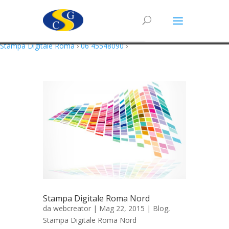
Questo sito utilizza cookie in conformità alla policy e cookie che rientrano
nella responsabilità di terze parti. Proseguendo nella navigazione
acconsenti all’utilizzo di cookie.
Accetto
Maggiori Informazioni
Stampa Digitale Roma
›
06 45548090
›
Stampa Digitale Roma Nord
da
webcreator
| Mag 22, 2015 |
Blog
,
Stampa Digitale Roma Nord