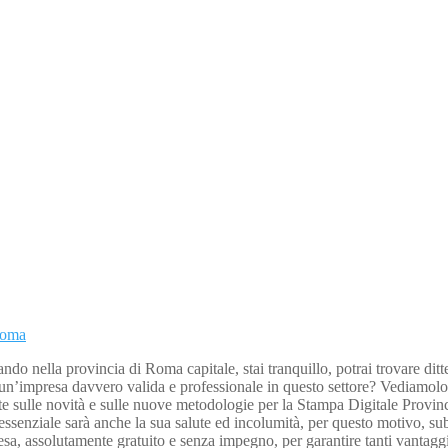
Roma
o nella provincia di Roma capitale, stai tranquillo, potrai trovare ditte 
un’impresa davvero valida e professionale in questo settore? Vediamolo in
te sulle novità e sulle nuove metodologie per la Stampa Digitale Provinc
d essenziale sarà anche la sua salute ed incolumità, per questo motivo, su
sa, assolutamente gratuito e senza impegno, per garantire tanti vantaggi 