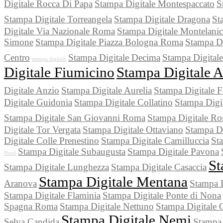
Digitale Rocca Di Papa
Stampa Digitale Montespaccato
S
Stampa Digitale Torreangela
Stampa Digitale Dragona
St
Digitale Via Nazionale Roma
Stampa Digitale Montelani
Simone
Stampa Digitale Piazza Bologna Roma
Stampa Di
Centro
Stampa Digitale Decima
Stampa Digitale
stampa digitale
Digitale Fiumicino
Stampa Digitale 
Digitale Anzio
Stampa Digitale Aurelia
Stampa Digitale F
Digitale Guidonia
Stampa Digitale Collatino
Stampa Digi
Stampa Digitale San Giovanni Roma
Stampa Digitale Ro
Digitale Tor Vergata
Stampa Digitale Ottaviano
Stampa Di
Digitale Colle Prenestino
Stampa Digitale Camilluccia
St
Stampa Digitale Subaugusta
Stampa Digitale Pavona
Nord
St
Stampa Digitale Lunghezza
Stampa Digitale Casaccia
Stampa Digitale Mentana
Aranova
Stampa D
Stampa Digitale Flaminia
Stampa Digitale Ponte di Nona
Spagna Roma
Stampa Digitale Nettuno
Stampa Digitale O
Stampa Digitale Nemi
Selva Candida
Stampa 