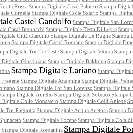
Grotta Rossa
Stampa Digitale Casal Palocco
Stampa Digita
tale Cornelia
Stampa Digitale Colle Salario
Stampa Digital
tale Castel Gandolfo
Stampa Digitale San Lor
ale Casal Bernocchi
Stampa Digitale Testa Di Lepre
Stampa
igitale Città Giardino
Stampa Digitale Le Rughe
Stampa Di
Roma
Stampa Digitale Castel Romano
Stampa Digitale Dra
mpa Digitale Tor Tre Teste
Stampa Digitale Vitinia
Stampa 
Digitale Giustiniana
Stampa Digitale Balduina
Stampa Dig
Stampa Digitale Lariano
ntina
Stampa Digitale
 Fregene
Stampa Digitale Anagnina
Stampa Digitale Prene
Romano
Stampa Digitale Tor San Lorenzo
Stampa Digitale 
Stampa Digitale Aurelio
Stampa Digitale Subiaco
Stampa D
Digitale Colle Monastero
Stampa Digitale Colli Aniene
St
le Tor Pagnotta
Stampa Digitale Acqua Acetosa
Stampa Di
Spinaceto
Stampa Digitale Focene
Stampa Digitale Cola d
Stampa Digitale Po
o
Stampa Digitale Romanina