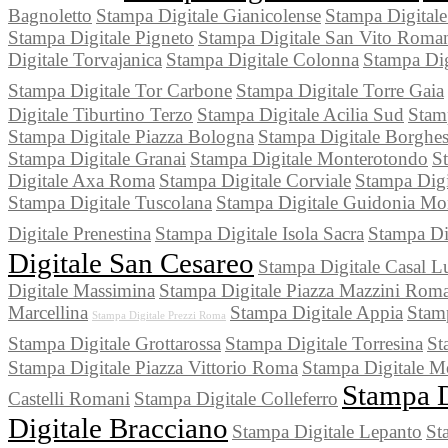
Bagnoletto
Stampa Digitale Gianicolense
Stampa Digital
Stampa Digitale Pigneto
Stampa Digitale San Vito Roma
Digitale Torvajanica
Stampa Digitale Colonna
Stampa Dig
Stampa Digitale Tor Carbone
Stampa Digitale Torre Gaia
Digitale Tiburtino Terzo
Stampa Digitale Acilia Sud
Stam
Stampa Digitale Piazza Bologna
Stampa Digitale Borghes
Stampa Digitale Granai
Stampa Digitale Monterotondo
St
Digitale Axa Roma
Stampa Digitale Corviale
Stampa Digi
Stampa Digitale Tuscolana
Stampa Digitale Guidonia Mon
Digitale Prenestina
Stampa Digitale Isola Sacra
Stampa Di
Digitale San Cesareo
Stampa Digitale Casal 
Digitale Massimina
Stampa Digitale Piazza Mazzini Rom
Marcellina
Stampa Digitale Appia
Stam
Stampa Digitale Prezzi Roma
Stampa Digitale Grottarossa
Stampa Digitale Torresina
St
Stampa Digitale Piazza Vittorio Roma
Stampa Digitale M
Stampa D
Castelli Romani
Stampa Digitale Colleferro
Digitale Bracciano
Stampa Digitale Lepanto
St