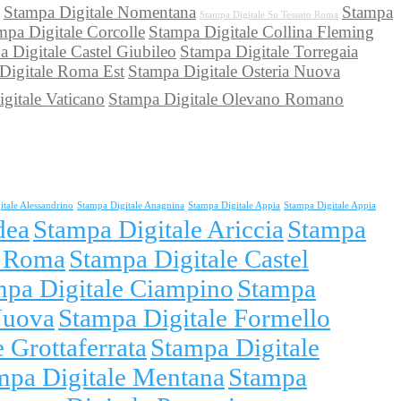
Stampa Digitale Nomentana
Stampa
Stampa Digitale Su Tessuto Roma
mpa Digitale Corcolle
Stampa Digitale Collina Fleming
 Digitale Castel Giubileo
Stampa Digitale Torregaia
Digitale Roma Est
Stampa Digitale Osteria Nuova
gitale Vaticano
Stampa Digitale Olevano Romano
itale Alessandrino
Stampa Digitale Anagnina
Stampa Digitale Appia
Stampa Digitale Appia
dea
Stampa Digitale Ariccia
Stampa
i Roma
Stampa Digitale Castel
mpa Digitale Ciampino
Stampa
Nuova
Stampa Digitale Formello
 Grottaferrata
Stampa Digitale
mpa Digitale Mentana
Stampa