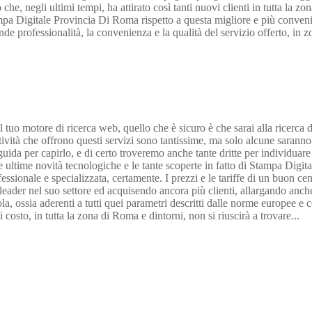
 che, negli ultimi tempi, ha attirato così tanti nuovi clienti in tutta la
tampa Digitale Provincia Di Roma rispetto a questa migliore e più conveni
rande professionalità, la convenienza e la qualità del servizio offerto, in
 tuo motore di ricerca web, quello che è sicuro è che sarai alla ricerca d
 attività che offrono questi servizi sono tantissime, ma solo alcune saran
 per capirlo, e di certo troveremo anche tante dritte per individuare le 
 ultime novità tecnologiche e le tante scoperte in fatto di Stampa Digital
ofessionale e specializzata, certamente. I prezzi e le tariffe di un buon 
ader nel suo settore ed acquisendo ancora più clienti, allargando anche la
, ossia aderenti a tutti quei parametri descritti dalle norme europee e com
costo, in tutta la zona di Roma e dintorni, non si riuscirà a trovare...