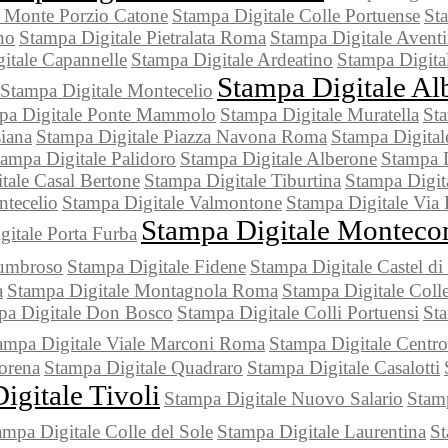
e Monte Porzio Catone
Stampa Digitale Colle Portuense
Sta
no
Stampa Digitale Pietralata Roma
Stampa Digitale Avent
itale Capannelle
Stampa Digitale Ardeatino
Stampa Digita
Stampa Digitale Al
Stampa Digitale Montecelio
pa Digitale Ponte Mammolo
Stampa Digitale Muratella
Sta
iana
Stampa Digitale Piazza Navona Roma
Stampa Digitale
ampa Digitale Palidoro
Stampa Digitale Alberone
Stampa D
tale Casal Bertone
Stampa Digitale Tiburtina
Stampa Digit
tecelio
Stampa Digitale Valmontone
Stampa Digitale Via
Stampa Digitale Monteco
gitale Porta Furba
Lumbroso
Stampa Digitale Fidene
Stampa Digitale Castel di
a
Stampa Digitale Montagnola Roma
Stampa Digitale Coll
pa Digitale Don Bosco
Stampa Digitale Colli Portuensi
Sta
ampa Digitale Viale Marconi Roma
Stampa Digitale Centr
orena
Stampa Digitale Quadraro
Stampa Digitale Casalotti
igitale Tivoli
Stampa Digitale Nuovo Salario
Stamp
ampa Digitale Colle del Sole
Stampa Digitale Laurentina
St