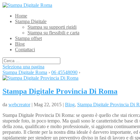
Home
Stampa Digitale
Stampa su supporti rigidi
Stampa su flessibili e carta
Stampa offset
Blog
Contattaci
Seleziona una pagina
Stampa Digitale Roma
›
06 45548090
›
Stampa Digitale Provincia Di Roma
da
webcreator
| Mag 22, 2015 |
Blog
,
Stampa Digitale Provincia Di 
Stampa Digitale Provincia Di Roma: se questo è quello che stai ricercand
stupende foto, in poco tempo. Ma quali sono le caratteristiche base di 
della zona, qualificato e molto professionale, si aggiorna continuamen
preparato. Il cliente per la nostra ditta ideale è davvero importante, e
rapidamente per stendere un preventivo diviso in fasi di lavoro e di spe