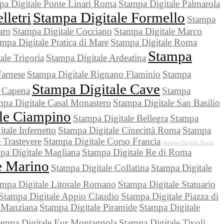
pa Digitale Ponte Linari Roma
Stampa Digitale Palmarola
lletri
Stampa Digitale Formello
Stampa
aro
Stampa Digitale Cocciano
Stampa Digitale Marco
mpa Digitale Pratica di Mare
Stampa Digitale Roma
Stampa
ale Trigoria
Stampa Digitale Ardeatina
Farnese
Stampa Digitale Rignano Flaminio
Stampa
Stampa Digitale Cave
e Capena
Stampa
mpa Digitale Casal Monastero
Stampa Digitale San Basilio
le Ciampino
Stampa Digitale Bellegra
Stampa
tale Infernetto
Stampa Digitale Cinecittà Roma
Stampa
 Trastevere
Stampa Digitale Corso Francia
Stampa Digitale Roma
pa Digitale Magliana
Stampa Digitale Re di Roma
e Marino
Stampa Digitale Collatina
Stampa Digitale
mpa Digitale Litorale Romano
Stampa Digitale Statuario
Stampa Digitale Appio Claudio
Stampa Digitale Piazza di
 Manziana
Stampa Digitale Piramide
Stampa Digitale
ampa Digitale Eur Montagnola
Stampa Digitale Tivoli