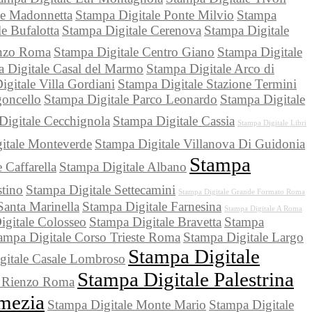
le Madonnetta
Stampa Digitale Ponte Milvio
Stampa
e Bufalotta
Stampa Digitale Cerenova
Stampa Digitale
enzo Roma
Stampa Digitale Centro Giano
Stampa Digitale
 Digitale Casal del Marmo
Stampa Digitale Arco di
gitale Villa Gordiani
Stampa Digitale Stazione Termini
goncello
Stampa Digitale Parco Leonardo
Stampa Digitale
Digitale Cecchignola
Stampa Digitale Cassia
Stampa Digitale Libri
itale Monteverde
Stampa Digitale Villanova Di Guidonia
Stampa
 Caffarella
Stampa Digitale Albano
stino
Stampa Digitale Settecamini
Stampa Digitale Grande Formato Roma
Santa Marinella
Stampa Digitale Farnesina
Stampa Digitale A Roma
igitale Colosseo
Stampa Digitale Bravetta
Stampa
ampa Digitale Corso Trieste Roma
Stampa Digitale Largo
Stampa Digitale
gitale Casale Lombroso
Stampa Digitale Palestrina
i Rienzo Roma
mezia
Stampa Digitale Monte Mario
Stampa Digitale