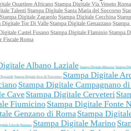
itale Quartiere Africano
Stampa Digitale Via Veneto Roma
tale Talenti
Stampa Digitale Santa Maria del Soccorso
Sta
Stampa Digitale Zagarolo
Stampa Digitale Cecchina
Stampa
 Digitale Tor Di Valle
Stampa Digitale Genazzano
Stampa 
igitale Castel Fusano
Stampa Digitale Flaminio
Stampa Di
r Fiscale Roma
igitale Albano Laziale
Stampa Digitale Alberone
Stampa Dig
Stampa Digitale Ar
Pignatelli
Stampa Digitale Arco di Travertino
ciano
Stampa Digitale Campagnano d
le Cave
Stampa Digitale Cerveteri
Sta
ale Fiumicino
Stampa Digitale Fonte 
tale Genzano di Roma
Stampa Digitale
Stampa Digitale Marino
Sta
gitale Litorale Romano