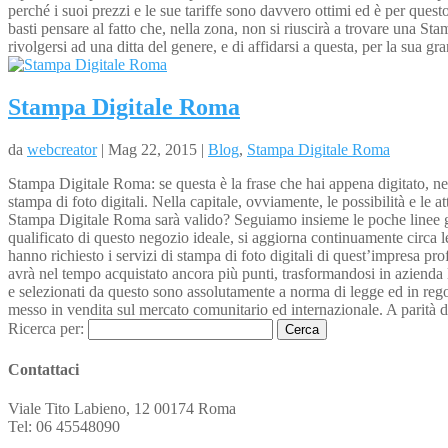
perché i suoi prezzi e le sue tariffe sono davvero ottimi ed è per questo
basti pensare al fatto che, nella zona, non si riuscirà a trovare una S
rivolgersi ad una ditta del genere, e di affidarsi a questa, per la sua g
Stampa Digitale Roma
da
webcreator
| Mag 22, 2015 |
Blog
,
Stampa Digitale Roma
Stampa Digitale Roma: se questa è la frase che hai appena digitato, nel
stampa di foto digitali. Nella capitale, ovviamente, le possibilità e le
Stampa Digitale Roma sarà valido? Seguiamo insieme le poche linee guida
qualificato di questo negozio ideale, si aggiorna continuamente circa le
hanno richiesto i servizi di stampa di foto digitali di quest’impresa pr
avrà nel tempo acquistato ancora più punti, trasformandosi in azienda le
e selezionati da questo sono assolutamente a norma di legge ed in regola
messo in vendita sul mercato comunitario ed internazionale. A parità di 
Ricerca per:
Contattaci
Viale Tito Labieno, 12 00174 Roma
Tel: 06 45548090