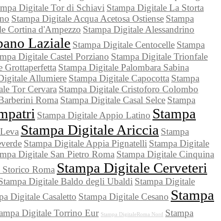
mpa Digitale Tor di Schiavi
Stampa Digitale La Storta
ino
Stampa Digitale Acqua Acetosa Ostiense
Stampa
le Cortina d'Ampezzo
Stampa Digitale Alessandrino
bano Laziale
Stampa Digitale Centocelle
Stampa
mpa Digitale Castel Porziano
Stampa Digitale Trionfale
 Grottaperfetta
Stampa Digitale Palombara Sabina
igitale Allumiere
Stampa Digitale Capocotta
Stampa
ale Tor Cervara
Stampa Digitale Cristoforo Colombo
 Barberini Roma
Stampa Digitale Casal Selce
Stampa
mpatri
Stampa
Stampa Digitale Appio Latino
Stampa Digitale Ariccia
 Leva
Stampa
everde
Stampa Digitale Appia Pignatelli
Stampa Digitale
mpa Digitale San Pietro Roma
Stampa Digitale Cinquina
Stampa Digitale Cerveteri
o Storico Roma
Stampa Digitale Baldo degli Ubaldi
Stampa Digitale
Stampa
a Digitale Casaletto
Stampa Digitale Cesano
ampa Digitale Torrino Eur
Stampa
Stampa DigitaleRoma Nord