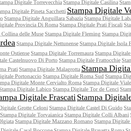
tampa Digitale Torrevecchia
Stampa Digitale Casilina
Stam
Stampa Digitale Ve
ampa Digitale Pineta Sacchetti
co
Stampa Digitale Anguillara Sabazia
Stampa Digitale Lab
gitale Provincia Di Roma
Stampa Digitale Prati Fiscali
Sta
 Collina delle Muse
Stampa Digitale Fleming
Stampa Digit
Ardea
Stampa Digitale Nettunense
Stampa Digitale Isola 
onte Ostiense
Stampa Digitale Torremaura
Stampa Digital
tale Castelnuovo Di Porto
Stampa Digitale Frattocchie
Sta
Stampa Digita
ma Prati
Stampa Digitale Malagrotta
gitale Portonaccio
Stampa Digitale Roma Sud
Stampa Digi
ampa Digitale Monte Cervialto Roma
Stampa Digitale Viale
Stampa Digitale Labico
Stampa Digitale Tor de Cenci
Stam
ampa Digitale Frascati
Stampa Digital
igitale Grotte Celoni
Stampa Digitale Castel Di Guido
Sta
Stampa Digitale Torvaianica
Stampa Digitale Colli Albani
lgiata
Stampa Digitale Mazzano Romano
Stampa Digitale
Digitale Casal Boccone
Stampa Digitale Bravetta Roma
St