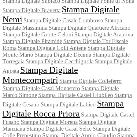
Stampa Digitale Subiaco
Stampa Digitale Ponte di Nona
Stampa Digitale
Stampa Digitale Bravetta
Nemi
Stampa Digitale Casale Lombroso
Stampa
Digitale Massimina
Stampa Digitale Quartiere Africano
Stampa Digitale Grotte Celoni
Stampa Digitale Aranova
Stampa Digitale Piramide
Stampa Digitale Tor Fiscale
Roma
Stampa Digitale Colli Aniene
Stampa Digitale
Monte Mario
Stampa Digitale Decima
Stampa Digitale
Torregaia
Stampa Digitale Cecchignola
Stampa Digitale
Stampa Digitale
Agosta
Montecompatri
Stampa Digitale Colleferro
Stampa Digitale Casal Monastero
Stampa Digitale
Marco Simone
Stampa Digitale Castel Giubileo
Stampa
Stampa
Digitale Cesano
Stampa Digitale Labico
Digitale Rocca Priora
Stampa Digitale Castel
Fusano
Stampa Digitale Morena
Stampa Digitale
Manziana
Stampa Digitale Casal Selce
Stampa Digitale
Colle Prenestino
Stampa Digitale Appio Claudio
Stampa