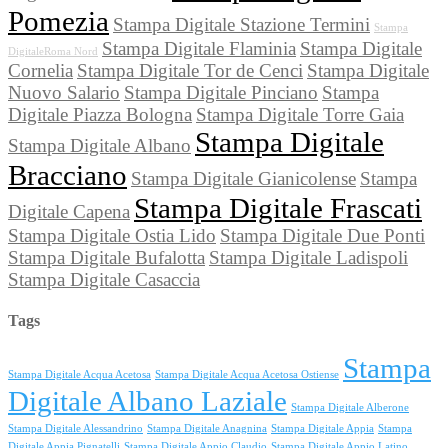
Pomezia
Stampa Digitale Stazione Termini
Stampa
Stampa Digitale Flaminia
Stampa Digitale
DigitaleRoma Nord
Cornelia
Stampa Digitale Tor de Cenci
Stampa Digitale
Nuovo Salario
Stampa Digitale Pinciano
Stampa
Digitale Piazza Bologna
Stampa Digitale Torre Gaia
Stampa Digitale
Stampa Digitale Albano
Bracciano
Stampa Digitale Gianicolense
Stampa
Stampa Digitale Frascati
Digitale Capena
Stampa Digitale Ostia Lido
Stampa Digitale Due Ponti
Stampa Digitale Bufalotta
Stampa Digitale Ladispoli
Stampa Digitale Casaccia
Tags
Stampa
Stampa Digitale Acqua Acetosa
Stampa Digitale Acqua Acetosa Ostiense
Digitale Albano Laziale
Stampa Digitale Alberone
Stampa Digitale Alessandrino
Stampa Digitale Anagnina
Stampa Digitale Appia
Stampa
Digitale Appia Pignatelli
Stampa Digitale Appio Claudio
Stampa Digitale Appio Latino