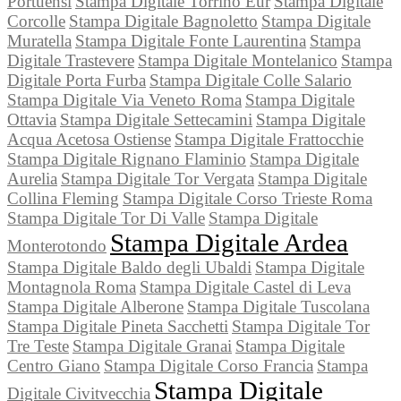
Portuensi
Stampa Digitale Torrino Eur
Stampa Digitale
Corcolle
Stampa Digitale Bagnoletto
Stampa Digitale
Muratella
Stampa Digitale Fonte Laurentina
Stampa
Digitale Trastevere
Stampa Digitale Montelanico
Stampa
Digitale Porta Furba
Stampa Digitale Colle Salario
Stampa Digitale Via Veneto Roma
Stampa Digitale
Ottavia
Stampa Digitale Settecamini
Stampa Digitale
Acqua Acetosa Ostiense
Stampa Digitale Frattocchie
Stampa Digitale Rignano Flaminio
Stampa Digitale
Aurelia
Stampa Digitale Tor Vergata
Stampa Digitale
Collina Fleming
Stampa Digitale Corso Trieste Roma
Stampa Digitale Tor Di Valle
Stampa Digitale
Stampa Digitale Ardea
Monterotondo
Stampa Digitale Baldo degli Ubaldi
Stampa Digitale
Montagnola Roma
Stampa Digitale Castel di Leva
Stampa Digitale Alberone
Stampa Digitale Tuscolana
Stampa Digitale Pineta Sacchetti
Stampa Digitale Tor
Tre Teste
Stampa Digitale Granai
Stampa Digitale
Centro Giano
Stampa Digitale Corso Francia
Stampa
Stampa Digitale
Digitale Civitvecchia