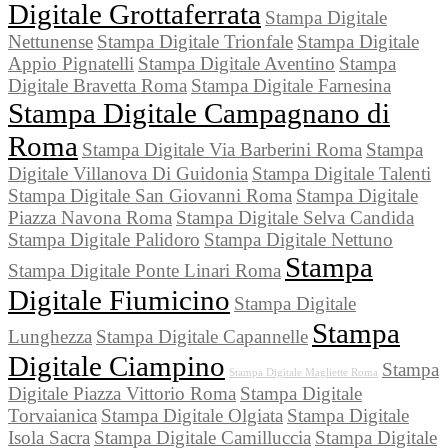
Digitale Grottaferrata
Stampa Digitale
Nettunense
Stampa Digitale Trionfale
Stampa Digitale
Appio Pignatelli
Stampa Digitale Aventino
Stampa
Digitale Bravetta Roma
Stampa Digitale Farnesina
Stampa Digitale Campagnano di
Roma
Stampa Digitale Via Barberini Roma
Stampa
Digitale Villanova Di Guidonia
Stampa Digitale Talenti
Stampa Digitale San Giovanni Roma
Stampa Digitale
Piazza Navona Roma
Stampa Digitale Selva Candida
Stampa Digitale Palidoro
Stampa Digitale Nettuno
Stampa
Stampa Digitale Ponte Linari Roma
Digitale Fiumicino
Stampa Digitale
Stampa
Lunghezza
Stampa Digitale Capannelle
Digitale Ciampino
Stampa
Stampa Digitale Magliette Roma
Digitale Piazza Vittorio Roma
Stampa Digitale
Torvaianica
Stampa Digitale Olgiata
Stampa Digitale
Isola Sacra
Stampa Digitale Camilluccia
Stampa Digitale