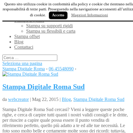
Questo sito utilizza cookie in conformità alla policy e cookie che rientrano nell
responsabilità di terze parti. Proseguendo nella navigazione acconsenti all’utiliz
Home
di cookie.
Accetto
Maggiori Informazioni
Stampa Digitale
Stampa su supporti rigidi
Stampa su flessibili e carta
Stampa offset
Blog
Contattaci
Seleziona una pagina
Stampa Digitale Roma
›
06 45548090
›
Stampa Digitale Roma Sud
da
webcreator
| Mag 22, 2015 |
Blog
,
Stampa Digitale Roma Sud
Stampa Digitale Roma Sud cercasi? Vieni a leggere queste poche
righe, e cerca di carpire tutti quanti i nostri validi consigli e le dritte,
per riuscire a capire quale possa essere il punto vendita di
riferimento perfetto, quello più adatto a te ed alle tue necessità. Le
foto sono molto belle e certamente molte sono dei ricordi: tuttavia,