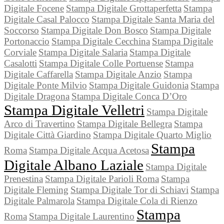
Digitale Focene
Stampa Digitale Grottaperfetta
Stampa
Digitale Casal Palocco
Stampa Digitale Santa Maria del
Soccorso
Stampa Digitale Don Bosco
Stampa Digitale
Portonaccio
Stampa Digitale Cecchina
Stampa Digitale
Corviale
Stampa Digitale Salaria
Stampa Digitale
Casalotti
Stampa Digitale Colle Portuense
Stampa
Digitale Caffarella
Stampa Digitale Anzio
Stampa
Digitale Ponte Milvio
Stampa Digitale Guidonia
Stampa
Digitale Dragona
Stampa Digitale Conca D’Oro
Stampa Digitale Velletri
Stampa Digitale
Arco di Travertino
Stampa Digitale Bellegra
Stampa
Digitale Città Giardino
Stampa Digitale Quarto Miglio
Stampa
Roma
Stampa Digitale Acqua Acetosa
Digitale Albano Laziale
Stampa Digitale
Prenestina
Stampa Digitale Parioli Roma
Stampa
Digitale Fleming
Stampa Digitale Tor di Schiavi
Stampa
Digitale Palmarola
Stampa Digitale Cola di Rienzo
Stampa
Roma
Stampa Digitale Laurentino