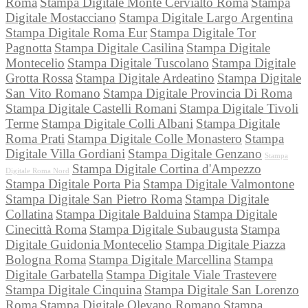
Roma
Stampa Digitale Monte Cervialto Roma
Stampa
Digitale Mostacciano
Stampa Digitale Largo Argentina
Stampa Digitale Roma Eur
Stampa Digitale Tor
Pagnotta
Stampa Digitale Casilina
Stampa Digitale
Montecelio
Stampa Digitale Tuscolano
Stampa Digitale
Grotta Rossa
Stampa Digitale Ardeatino
Stampa Digitale
San Vito Romano
Stampa Digitale Provincia Di Roma
Stampa Digitale Castelli Romani
Stampa Digitale Tivoli
Terme
Stampa Digitale Colli Albani
Stampa Digitale
Roma Prati
Stampa Digitale Colle Monastero
Stampa
Digitale Villa Gordiani
Stampa Digitale Genzano
Stampa
Stampa Digitale Cortina d'Ampezzo
Digitale Roma Nord
Stampa Digitale Porta Pia
Stampa Digitale Valmontone
Stampa Digitale San Pietro Roma
Stampa Digitale
Collatina
Stampa Digitale Balduina
Stampa Digitale
Cinecittà Roma
Stampa Digitale Subaugusta
Stampa
Digitale Guidonia Montecelio
Stampa Digitale Piazza
Bologna Roma
Stampa Digitale Marcellina
Stampa
Digitale Garbatella
Stampa Digitale Viale Trastevere
Stampa Digitale Cinquina
Stampa Digitale San Lorenzo
Roma
Stampa Digitale Olevano Romano
Stampa