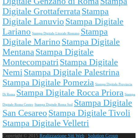
Digitale Genzano di Roma
Stampa
Digitale Grottaferrata
Stampa
Digitale Lanuvio
Stampa Digitale
Lariano
Stampa
Stampa Digitale Litorale Romano
Digitale Marino
Stampa Digitale
Mentana
Stampa Digitale
Montecompatri
Stampa Digitale
Nemi
Stampa Digitale Palestrina
Stampa Digitale Pomezia
Stampa Digitale Provincia
Stampa Digitale Rocca Priora
Di Roma
Stampa
Stampa Digitale
Digitale Roma Centro
Stampa Digitale Roma Sud
San Cesareo
Stampa Digitale Tivoli
Stampa Digitale Velletri
Copyright © 2015
Realizzazione Siti Web
|
Solution Group