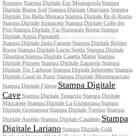
Romano
Stampa Digitale Eur Montagnola
Stampa
Digitale Roma Sud
Stampa Digitale Ottaviano
Stampa
Digitale Tor Bella Monaca
Stampa Digitale Re di Roma
Stampa Digitale Spinaceto
Stampa Digitale Colle dei
Pini
Stampa Digitale Via Nazionale Roma
Stampa
Digitale Appia Pignatelli
Stampa Digitale Grande Formato Roma
Stampa Digitale Isola Farnese
Stampa Digitale Belsito
Roma
Stampa Digitale Lucio Sestio
Stampa Digitale
Tiburtina
Stampa Digitale Casetta Mattei
Stampa
Digitale Pigneto
Stampa Digitale Zagarolo
Stampa
Digitale Tor Carbone
Stampa Digitale Infernetto
Stampa
Digitale Casal de Pazzi
Stampa Digitale Montespaccato
Stampa Digitale
Stampa Digitale Fidene
Cave
Stampa Digitale Testaccio
Stampa Digitale
Maccarese
Stampa Digitale La Giustiniana
Stampa
Digitale Grottarossa
Stampa Digitale Torrino
Stampa
Stampa
Digitale Aurelio
Stampa Digitale Casaletto
Digitale Lariano
Stampa Digitale Colli