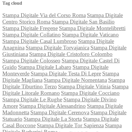
Tag cloud
Stampa Digitale Via del Corso Roma
Stampa Digitale
Centro Storico Roma
Stampa Digitale San Basilio
Stampa Digitale Fregene
Stampa Digitale Montelibretti
Stampa Digitale Collatino
Stampa Digitale Vaticano
Stampa Digitale Casal Lumbroso
Stampa Digitale
Anagnina
Stampa Digitale Torvajanica
Stampa Digitale
Giustiniana
Stampa Digitale Cristoforo Colombo
Stampa Digitale Colosseo
Stampa Digitale Castel Di
Guido
Stampa Digitale Labaro
Stampa Digitale
Monteverde
Stampa Digitale Testa Di Lepre
Stampa
Digitale Magliana
Stampa Digitale Nomentana
Stampa
Digitale Tiburtino Terzo
Stampa Digitale Vitinia
Stampa
Digitale Litorale Romano
Stampa Digitale Cocciano
Stampa Digitale Le Rughe
Stampa Digitale Divino
Amore
Stampa Digitale Alessandrino
Stampa Digitale
Madonnetta
Stampa Digitale Cerenova
Stampa Digitale
Statuario
Stampa Digitale La Storta
Stampa Digitale
Casal Boccone
Stampa Digitale Tor Sapienza
Stampa
Digitale Barberini Roma