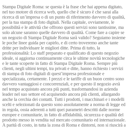
Stampa Digitale Roma: se questa è la frase che hai appena digitato,
nel tuo motore di ricerca web, quello che è sicuro è che sarai alla
ricerca di un’impresa o di un punto di riferimento davvero di qualità,
per la tua stampa di foto digitali. Nella capitale, ovviamente, le
possibilità e le attività che offrono questi servizi sono tantissime, ma
solo alcune saranno quelle davvero di qualità. Come fare a capire se
un negozio di Stampa Digitale Roma sarà valido? Seguiamo insieme
le poche linee guida per capirlo, e di certo troveremo anche tante
dritte per individuare le migliori ditte. Prima di tutto, la
professionalità: Lo staff preparato e qualificato di questo negozio
ideale, si aggiorna continuamente circa le ultime novità tecnologiche
e le tante scoperte in fatto di Stampa Digitale Roma. Sempre più
clienti, negli ultimi tempi, tra privati e ditte, hanno richiesto i servizi
di stampa di foto digitali di quest’impresa professionale e
specializzata, certamente. I prezzi e le tariffe di un buon centro sono
davvero vantaggiosi e concorrenziali, e per questo il negozio avrà
nel tempo acquistato ancora più punti, trasformandosi in azienda
leader nel suo settore ed acquisendo ancora più clienti, allargando
anche la cerchia dei contatti. Tutti i prodotti, i macchinari e i modelli
scelti e selezionati da questo sono assolutamente a norma di legge ed
in regola, ossia aderenti a tutti quei parametri descritti dalle norme
europee e comunitarie, in fatto di affidabilità, sicurezza e qualità del
prodotto messo in vendita sul mercato comunitario ed internazionale.
A parità di costo, in tutta la zona di Roma e dintorni, non si riuscirà a