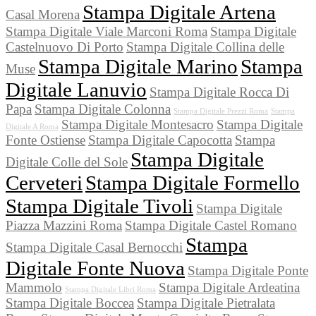
Stampa Digitale Artena
Casal Morena
Stampa Digitale Viale Marconi Roma
Stampa Digitale
Castelnuovo Di Porto
Stampa Digitale Collina delle
Stampa Digitale Marino
Stampa
Muse
Digitale Lanuvio
Stampa Digitale Rocca Di
Papa
Stampa Digitale Colonna
Stampa Digitale Prezzi Roma
Stampa
Stampa Digitale Montesacro
Stampa Digitale
Digitale A Roma
Fonte Ostiense
Stampa Digitale Capocotta
Stampa
Stampa Digitale
Digitale Colle del Sole
Cerveteri
Stampa Digitale Formello
Stampa Digitale Tivoli
Stampa Digitale
Piazza Mazzini Roma
Stampa Digitale Castel Romano
Stampa
Stampa Digitale Casal Bernocchi
Digitale Fonte Nuova
Stampa Digitale Ponte
Mammolo
Stampa Digitale Ardeatina
Stampa Digitale Libri Roma
Stampa Digitale Boccea
Stampa Digitale Pietralata