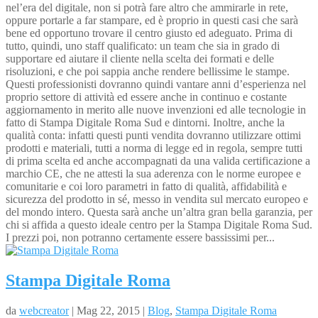
nel’era del digitale, non si potrà fare altro che ammirarle in rete,
oppure portarle a far stampare, ed è proprio in questi casi che sarà
bene ed opportuno trovare il centro giusto ed adeguato. Prima di
tutto, quindi, uno staff qualificato: un team che sia in grado di
supportare ed aiutare il cliente nella scelta dei formati e delle
risoluzioni, e che poi sappia anche rendere bellissime le stampe.
Questi professionisti dovranno quindi vantare anni d’esperienza nel
proprio settore di attività ed essere anche in continuo e costante
aggiornamento in merito alle nuove invenzioni ed alle tecnologie in
fatto di Stampa Digitale Roma Sud e dintorni. Inoltre, anche la
qualità conta: infatti questi punti vendita dovranno utilizzare ottimi
prodotti e materiali, tutti a norma di legge ed in regola, sempre tutti
di prima scelta ed anche accompagnati da una valida certificazione a
marchio CE, che ne attesti la sua aderenza con le norme europee e
comunitarie e coi loro parametri in fatto di qualità, affidabilità e
sicurezza del prodotto in sé, messo in vendita sul mercato europeo e
del mondo intero. Questa sarà anche un’altra gran bella garanzia, per
chi si affida a questo ideale centro per la Stampa Digitale Roma Sud.
I prezzi poi, non potranno certamente essere bassissimi per...
Stampa Digitale Roma
da
webcreator
| Mag 22, 2015 |
Blog
,
Stampa Digitale Roma