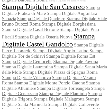
Stampa Digitale Su Tessuto Roma
Stampa Digitale San Cesareo
Stampa
Digitale Pratica di Mare
Stampa Digitale Anguillara
Sabazia
Stampa Digitale Quadraro
Stampa Digitale Viale
Bruno Buozzi Roma
Stampa Digitale Borghesiana
Stampa Digitale Casal Bertone
Stampa Digitale Prati
Stampa
Fiscali
Stampa Digitale Osteria Nuova
Digitale Castel Gandolfo
Stampa Digitale
Parco Leonardo
Stampa Digitale Appio Latino
Stampa
Digitale Tor de Schiavi
Stampa Digitale Roma Est
Stampa Digitale Centocelle
Stampa Digitale Pavona
Stampa Digitale Laurentina
Stampa Digitale Santa Maria
delle Mole
Stampa Digitale Piazza di Spagna Roma
Stampa Digitale Villanova
Stampa Digitale Verano
Roma
Stampa Digitale Monte Porzio Catone
Stampa
Digitale Allumiere
Stampa Digitale Torreangela
Stampa
Digitale Genazzano
Stampa Digitale Flaminio
Stampa
Digitale Trigoria
Stampa Digitale Malagrotta
Stampa
Digitale Santa Marinella
Stampa Digitale Colleverde