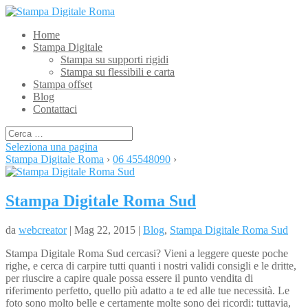
Home
Stampa Digitale
Stampa su supporti rigidi
Stampa su flessibili e carta
Stampa offset
Blog
Contattaci
Seleziona una pagina
Stampa Digitale Roma
›
06 45548090
›
Stampa Digitale Roma Sud
da
webcreator
| Mag 22, 2015 |
Blog
,
Stampa Digitale Roma Sud
Stampa Digitale Roma Sud cercasi? Vieni a leggere queste poche
righe, e cerca di carpire tutti quanti i nostri validi consigli e le dritte,
per riuscire a capire quale possa essere il punto vendita di
riferimento perfetto, quello più adatto a te ed alle tue necessità. Le
foto sono molto belle e certamente molte sono dei ricordi: tuttavia,