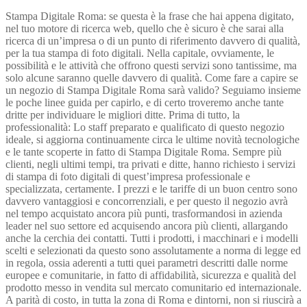
Stampa Digitale Roma: se questa è la frase che hai appena digitato,
nel tuo motore di ricerca web, quello che è sicuro è che sarai alla
ricerca di un’impresa o di un punto di riferimento davvero di qualità,
per la tua stampa di foto digitali. Nella capitale, ovviamente, le
possibilità e le attività che offrono questi servizi sono tantissime, ma
solo alcune saranno quelle davvero di qualità. Come fare a capire se
un negozio di Stampa Digitale Roma sarà valido? Seguiamo insieme
le poche linee guida per capirlo, e di certo troveremo anche tante
dritte per individuare le migliori ditte. Prima di tutto, la
professionalità: Lo staff preparato e qualificato di questo negozio
ideale, si aggiorna continuamente circa le ultime novità tecnologiche
e le tante scoperte in fatto di Stampa Digitale Roma. Sempre più
clienti, negli ultimi tempi, tra privati e ditte, hanno richiesto i servizi
di stampa di foto digitali di quest’impresa professionale e
specializzata, certamente. I prezzi e le tariffe di un buon centro sono
davvero vantaggiosi e concorrenziali, e per questo il negozio avrà
nel tempo acquistato ancora più punti, trasformandosi in azienda
leader nel suo settore ed acquisendo ancora più clienti, allargando
anche la cerchia dei contatti. Tutti i prodotti, i macchinari e i modelli
scelti e selezionati da questo sono assolutamente a norma di legge ed
in regola, ossia aderenti a tutti quei parametri descritti dalle norme
europee e comunitarie, in fatto di affidabilità, sicurezza e qualità del
prodotto messo in vendita sul mercato comunitario ed internazionale.
A parità di costo, in tutta la zona di Roma e dintorni, non si riuscirà a