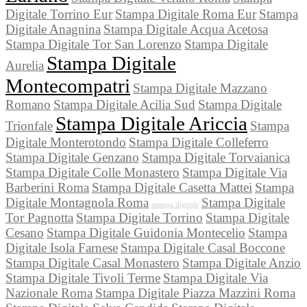
Digitale Torrino Eur
Stampa Digitale Roma Eur
Stampa
Digitale Anagnina
Stampa Digitale Acqua Acetosa
Stampa Digitale Tor San Lorenzo
Stampa Digitale
Stampa Digitale
Aurelia
Montecompatri
Stampa Digitale Mazzano
Romano
Stampa Digitale Acilia Sud
Stampa Digitale
Stampa Digitale Ariccia
Trionfale
Stampa
Digitale Monterotondo
Stampa Digitale Colleferro
Stampa Digitale Genzano
Stampa Digitale Torvaianica
Stampa Digitale Colle Monastero
Stampa Digitale Via
Barberini Roma
Stampa Digitale Casetta Mattei
Stampa
Digitale Montagnola Roma
Stampa Digitale
stampa digitale
Tor Pagnotta
Stampa Digitale Torrino
Stampa Digitale
Cesano
Stampa Digitale Guidonia Montecelio
Stampa
Digitale Isola Farnese
Stampa Digitale Casal Boccone
Stampa Digitale Casal Monastero
Stampa Digitale Anzio
Stampa Digitale Tivoli Terme
Stampa Digitale Via
Nazionale Roma
Stampa Digitale Piazza Mazzini Roma