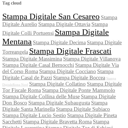
Tag cloud
Stampa Digitale San Cesareo
Stampa
Digitale Aurelio
Stampa Digitale Ottavia
Stampa
Stampa Digitale
Digitale Colli Portuensi
Mentana
Stampa Digitale Decima
Stampa Digitale
Stampa Digitale Frascati
Torreangela
Stampa Digitale Massimina
Stampa Digitale Villanova
Stampa Digitale Casal Bernocchi
Stampa Digitale Via
del Corso Roma
Stampa Digitale Cocciano
Stampa
Digitale Casal de Pazzi
Stampa Digitale Boccea
Stampa
Stampa Digitale Collatino
Stampa Digitale
DigitaleRoma Nord
Tor Fiscale Roma
Stampa Digitale Ponte Mammolo
Stampa Digitale Collina delle Muse
Stampa Digitale
Don Bosco
Stampa Digitale Subaugusta
Stampa
Digitale Santa Marinella
Stampa Digitale Subiaco
Stampa Digitale Lucio Sestio
Stampa Digitale Pineta
Sacchetti
Stampa Digitale Bravetta Roma
Stampa
Digitale Laurentina
Stampa Digitale Tor di Schiavi