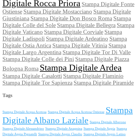
Digitale Rocca Priora
Stampa Digitale Fonte
Ostiense
Stampa Digitale Mostacciano
Stampa Digitale
Giustiniana
Stampa Digitale Don Bosco Roma
Stampa
Digitale Colle del Sole
Stampa Digitale Bellegra
Stampa
Digitale Vaticano
Stampa Digitale Corviale
Stampa
Digitale Ladispoli
Stampa Digitale Ardeatino
Stampa
Digitale Ostia Antica
Stampa Digitale Vitinia
Stampa
Digitale Largo Argentina
Stampa Digitale Tor Di Valle
Stampa Digitale Colle dei Pini
Stampa Digitale Piazza
Stampa Digitale Ardea
Bologna Roma
Stampa Digitale Casalotti
Stampa Digitale Flaminio
Stampa Digitale Tor Sapienza
Stampa Digitale Piramide
Tags
Stampa
Stampa Digitale Acqua Acetosa
Stampa Digitale Acqua Acetosa Ostiense
Digitale Albano Laziale
Stampa Digitale Alberone
Stampa Digitale Alessandrino
Stampa Digitale Anagnina
Stampa Digitale Appia
Stampa
Digitale Appia Pignatelli
Stampa Digitale Appio Claudio
Stampa Digitale Appio Latino