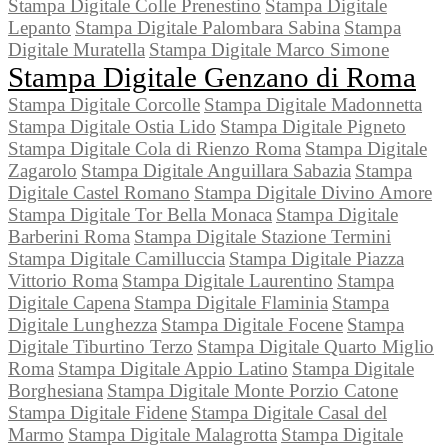
Stampa Digitale Colle Prenestino
Stampa Digitale
Lepanto
Stampa Digitale Palombara Sabina
Stampa
Digitale Muratella
Stampa Digitale Marco Simone
Stampa Digitale Genzano di Roma
Stampa Digitale Corcolle
Stampa Digitale Madonnetta
Stampa Digitale Ostia Lido
Stampa Digitale Pigneto
Stampa Digitale Cola di Rienzo Roma
Stampa Digitale
Zagarolo
Stampa Digitale Anguillara Sabazia
Stampa
Digitale Castel Romano
Stampa Digitale Divino Amore
Stampa Digitale Tor Bella Monaca
Stampa Digitale
Barberini Roma
Stampa Digitale Stazione Termini
Stampa Digitale Camilluccia
Stampa Digitale Piazza
Vittorio Roma
Stampa Digitale Laurentino
Stampa
Digitale Capena
Stampa Digitale Flaminia
Stampa
Digitale Lunghezza
Stampa Digitale Focene
Stampa
Digitale Tiburtino Terzo
Stampa Digitale Quarto Miglio
Roma
Stampa Digitale Appio Latino
Stampa Digitale
Borghesiana
Stampa Digitale Monte Porzio Catone
Stampa Digitale Fidene
Stampa Digitale Casal del
Marmo
Stampa Digitale Malagrotta
Stampa Digitale