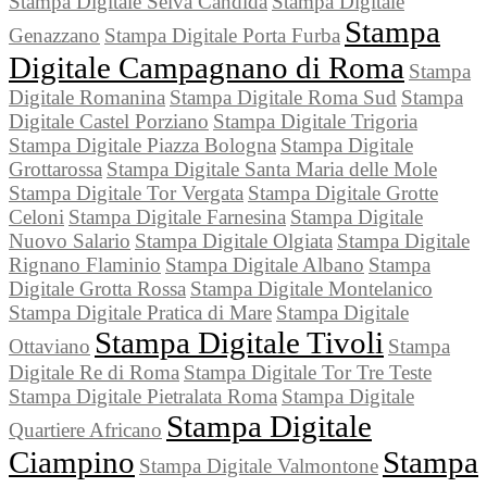
Stampa Digitale Selva Candida
Stampa Digitale
Stampa
Genazzano
Stampa Digitale Porta Furba
Digitale Campagnano di Roma
Stampa
Digitale Romanina
Stampa Digitale Roma Sud
Stampa
Digitale Castel Porziano
Stampa Digitale Trigoria
Stampa Digitale Piazza Bologna
Stampa Digitale
Grottarossa
Stampa Digitale Santa Maria delle Mole
Stampa Digitale Tor Vergata
Stampa Digitale Grotte
Celoni
Stampa Digitale Farnesina
Stampa Digitale
Nuovo Salario
Stampa Digitale Olgiata
Stampa Digitale
Rignano Flaminio
Stampa Digitale Albano
Stampa
Digitale Grotta Rossa
Stampa Digitale Montelanico
Stampa Digitale Pratica di Mare
Stampa Digitale
Stampa Digitale Tivoli
Ottaviano
Stampa
Digitale Re di Roma
Stampa Digitale Tor Tre Teste
Stampa Digitale Pietralata Roma
Stampa Digitale
Stampa Digitale
Quartiere Africano
Ciampino
Stampa
Stampa Digitale Valmontone