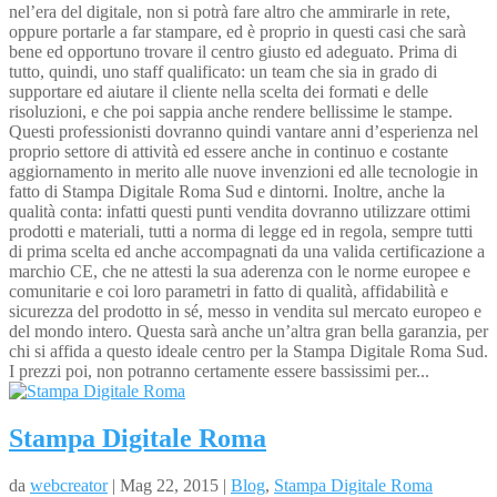
nel’era del digitale, non si potrà fare altro che ammirarle in rete,
oppure portarle a far stampare, ed è proprio in questi casi che sarà
bene ed opportuno trovare il centro giusto ed adeguato. Prima di
tutto, quindi, uno staff qualificato: un team che sia in grado di
supportare ed aiutare il cliente nella scelta dei formati e delle
risoluzioni, e che poi sappia anche rendere bellissime le stampe.
Questi professionisti dovranno quindi vantare anni d’esperienza nel
proprio settore di attività ed essere anche in continuo e costante
aggiornamento in merito alle nuove invenzioni ed alle tecnologie in
fatto di Stampa Digitale Roma Sud e dintorni. Inoltre, anche la
qualità conta: infatti questi punti vendita dovranno utilizzare ottimi
prodotti e materiali, tutti a norma di legge ed in regola, sempre tutti
di prima scelta ed anche accompagnati da una valida certificazione a
marchio CE, che ne attesti la sua aderenza con le norme europee e
comunitarie e coi loro parametri in fatto di qualità, affidabilità e
sicurezza del prodotto in sé, messo in vendita sul mercato europeo e
del mondo intero. Questa sarà anche un’altra gran bella garanzia, per
chi si affida a questo ideale centro per la Stampa Digitale Roma Sud.
I prezzi poi, non potranno certamente essere bassissimi per...
Stampa Digitale Roma
da
webcreator
| Mag 22, 2015 |
Blog
,
Stampa Digitale Roma