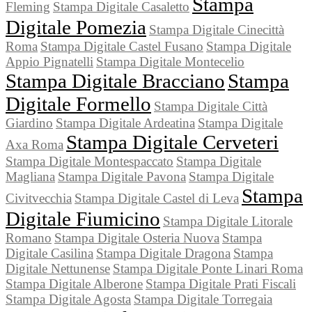
Stampa
Fleming
Stampa Digitale Casaletto
Digitale Pomezia
Stampa Digitale Cinecittà
Roma
Stampa Digitale Castel Fusano
Stampa Digitale
Appio Pignatelli
Stampa Digitale Montecelio
Stampa Digitale Bracciano
Stampa
Digitale Formello
Stampa Digitale Città
Giardino
Stampa Digitale Ardeatina
Stampa Digitale
Stampa Digitale Cerveteri
Axa Roma
Stampa Digitale Montespaccato
Stampa Digitale
Magliana
Stampa Digitale Pavona
Stampa Digitale
Stampa
Civitvecchia
Stampa Digitale Castel di Leva
Digitale Fiumicino
Stampa Digitale Litorale
Romano
Stampa Digitale Osteria Nuova
Stampa
Digitale Casilina
Stampa Digitale Dragona
Stampa
Digitale Nettunense
Stampa Digitale Ponte Linari Roma
Stampa Digitale Alberone
Stampa Digitale Prati Fiscali
Stampa Digitale Agosta
Stampa Digitale Torregaia