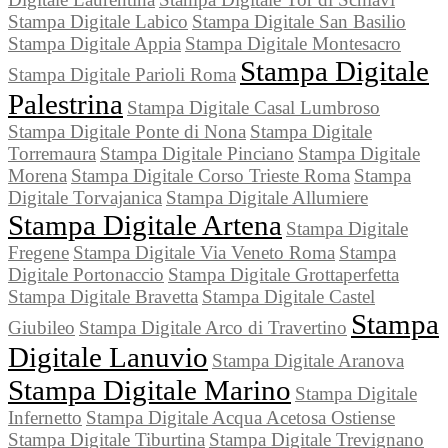
Stampa Digitale Labico
Stampa Digitale San Basilio
Stampa Digitale Appia
Stampa Digitale Montesacro
Stampa Digitale
Stampa Digitale Parioli Roma
Palestrina
Stampa Digitale Casal Lumbroso
Stampa Digitale Ponte di Nona
Stampa Digitale
Torremaura
Stampa Digitale Pinciano
Stampa Digitale
Morena
Stampa Digitale Corso Trieste Roma
Stampa
Digitale Torvajanica
Stampa Digitale Allumiere
Stampa Digitale Artena
Stampa Digitale
Fregene
Stampa Digitale Via Veneto Roma
Stampa
Digitale Portonaccio
Stampa Digitale Grottaperfetta
Stampa Digitale Bravetta
Stampa Digitale Castel
Stampa
Giubileo
Stampa Digitale Arco di Travertino
Digitale Lanuvio
Stampa Digitale Aranova
Stampa Digitale Marino
Stampa Digitale
Infernetto
Stampa Digitale Acqua Acetosa Ostiense
Stampa Digitale Tiburtina
Stampa Digitale Trevignano