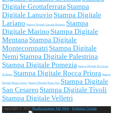
Digitale Grottaferrata
Stampa
Digitale Lanuvio
Stampa Digitale
Lariano
Stampa
Stampa Digitale Litorale Romano
Digitale Marino
Stampa Digitale
Mentana
Stampa Digitale
Montecompatri
Stampa Digitale
Nemi
Stampa Digitale Palestrina
Stampa Digitale Pomezia
Stampa Digitale Provincia
Stampa Digitale Rocca Priora
Di Roma
Stampa
Stampa Digitale
Digitale Roma Centro
Stampa Digitale Roma Sud
San Cesareo
Stampa Digitale Tivoli
Stampa Digitale Velletri
Copyright © 2015
Realizzazione Siti Web
|
Solution Group