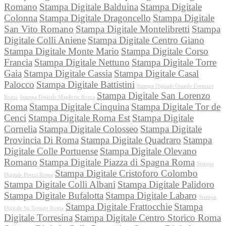
Romano
Stampa Digitale Balduina
Stampa Digitale
Colonna
Stampa Digitale Dragoncello
Stampa Digitale
San Vito Romano
Stampa Digitale Montelibretti
Stampa
Digitale Colli Aniene
Stampa Digitale Centro Giano
Stampa Digitale Monte Mario
Stampa Digitale Corso
Francia
Stampa Digitale Nettuno
Stampa Digitale Torre
Gaia
Stampa Digitale Cassia
Stampa Digitale Casal
Palocco
Stampa Digitale Battistini
Stampa Digitale Grande Formato
Stampa Digitale San Lorenzo
Roma
Stampa Digitale Magliette Roma
Roma
Stampa Digitale Cinquina
Stampa Digitale Tor de
Cenci
Stampa Digitale Roma Est
Stampa Digitale
Cornelia
Stampa Digitale Colosseo
Stampa Digitale
Provincia Di Roma
Stampa Digitale Quadraro
Stampa
Digitale Colle Portuense
Stampa Digitale Olevano
Romano
Stampa Digitale Piazza di Spagna Roma
Stampa
Stampa Digitale Cristoforo Colombo
Digitale Prezzi Roma
Stampa Digitale Colli Albani
Stampa Digitale Palidoro
Stampa Digitale Bufalotta
Stampa Digitale Labaro
Stampa
Stampa Digitale Frattocchie
Stampa
Digitale Su Tessuto Roma
Digitale Torresina
Stampa Digitale Centro Storico Roma