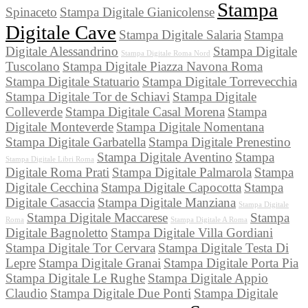
Stampa
Spinaceto
Stampa Digitale Gianicolense
Digitale Cave
Stampa Digitale Salaria
Stampa
Digitale Alessandrino
Stampa Digitale
Stampa Digitale Roma Nord
Tuscolano
Stampa Digitale Piazza Navona Roma
Stampa Digitale Statuario
Stampa Digitale Torrevecchia
Stampa Digitale Tor de Schiavi
Stampa Digitale
Colleverde
Stampa Digitale Casal Morena
Stampa
Digitale Monteverde
Stampa Digitale Nomentana
Stampa Digitale Garbatella
Stampa Digitale Prenestino
Stampa Digitale Aventino
Stampa
Stampa Digitale Libri Roma
Digitale Roma Prati
Stampa Digitale Palmarola
Stampa
Digitale Cecchina
Stampa Digitale Capocotta
Stampa
Digitale Casaccia
Stampa Digitale Manziana
Stampa Digitale
Stampa Digitale Maccarese
Stampa
Roma
Stampa Digitale A Roma
Digitale Bagnoletto
Stampa Digitale Villa Gordiani
Stampa Digitale Tor Cervara
Stampa Digitale Testa Di
Lepre
Stampa Digitale Granai
Stampa Digitale Porta Pia
Stampa Digitale Le Rughe
Stampa Digitale Appio
Claudio
Stampa Digitale Due Ponti
Stampa Digitale