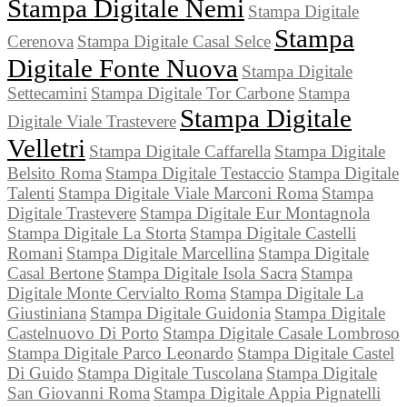
Stampa Digitale Nemi
Stampa Digitale
Stampa
Cerenova
Stampa Digitale Casal Selce
Digitale Fonte Nuova
Stampa Digitale
Settecamini
Stampa Digitale Tor Carbone
Stampa
Stampa Digitale
Digitale Viale Trastevere
Velletri
Stampa Digitale Caffarella
Stampa Digitale
Belsito Roma
Stampa Digitale Testaccio
Stampa Digitale
Talenti
Stampa Digitale Viale Marconi Roma
Stampa
Digitale Trastevere
Stampa Digitale Eur Montagnola
Stampa Digitale La Storta
Stampa Digitale Castelli
Romani
Stampa Digitale Marcellina
Stampa Digitale
Casal Bertone
Stampa Digitale Isola Sacra
Stampa
Digitale Monte Cervialto Roma
Stampa Digitale La
Giustiniana
Stampa Digitale Guidonia
Stampa Digitale
Castelnuovo Di Porto
Stampa Digitale Casale Lombroso
Stampa Digitale Parco Leonardo
Stampa Digitale Castel
Di Guido
Stampa Digitale Tuscolana
Stampa Digitale
San Giovanni Roma
Stampa Digitale Appia Pignatelli