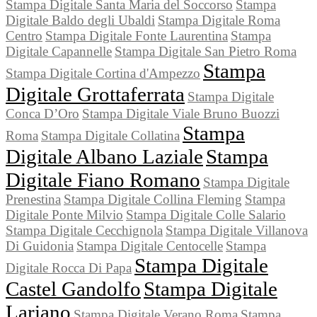
Stampa Digitale Santa Maria del Soccorso
Stampa
Digitale Baldo degli Ubaldi
Stampa Digitale Roma
Centro
Stampa Digitale Fonte Laurentina
Stampa
Digitale Capannelle
Stampa Digitale San Pietro Roma
Stampa
Stampa Digitale Cortina d'Ampezzo
Digitale Grottaferrata
Stampa Digitale
Conca D’Oro
Stampa Digitale Viale Bruno Buozzi
Stampa
Roma
Stampa Digitale Collatina
Digitale Albano Laziale
Stampa
Digitale Fiano Romano
Stampa Digitale
Prenestina
Stampa Digitale Collina Fleming
Stampa
Digitale Ponte Milvio
Stampa Digitale Colle Salario
Stampa Digitale Cecchignola
Stampa Digitale Villanova
Di Guidonia
Stampa Digitale Centocelle
Stampa
Stampa Digitale
Digitale Rocca Di Papa
Castel Gandolfo
Stampa Digitale
Lariano
Stampa Digitale Verano Roma
Stampa