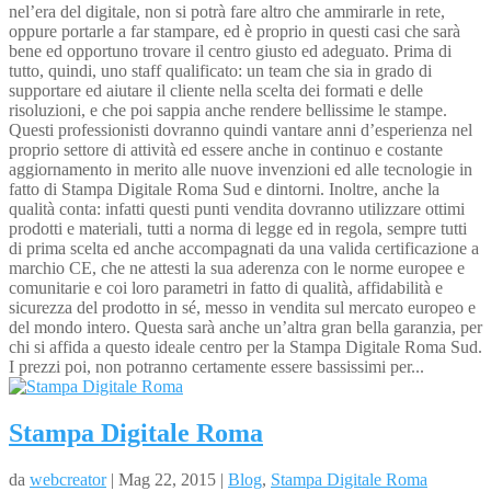
nel’era del digitale, non si potrà fare altro che ammirarle in rete,
oppure portarle a far stampare, ed è proprio in questi casi che sarà
bene ed opportuno trovare il centro giusto ed adeguato. Prima di
tutto, quindi, uno staff qualificato: un team che sia in grado di
supportare ed aiutare il cliente nella scelta dei formati e delle
risoluzioni, e che poi sappia anche rendere bellissime le stampe.
Questi professionisti dovranno quindi vantare anni d’esperienza nel
proprio settore di attività ed essere anche in continuo e costante
aggiornamento in merito alle nuove invenzioni ed alle tecnologie in
fatto di Stampa Digitale Roma Sud e dintorni. Inoltre, anche la
qualità conta: infatti questi punti vendita dovranno utilizzare ottimi
prodotti e materiali, tutti a norma di legge ed in regola, sempre tutti
di prima scelta ed anche accompagnati da una valida certificazione a
marchio CE, che ne attesti la sua aderenza con le norme europee e
comunitarie e coi loro parametri in fatto di qualità, affidabilità e
sicurezza del prodotto in sé, messo in vendita sul mercato europeo e
del mondo intero. Questa sarà anche un’altra gran bella garanzia, per
chi si affida a questo ideale centro per la Stampa Digitale Roma Sud.
I prezzi poi, non potranno certamente essere bassissimi per...
Stampa Digitale Roma
da
webcreator
| Mag 22, 2015 |
Blog
,
Stampa Digitale Roma