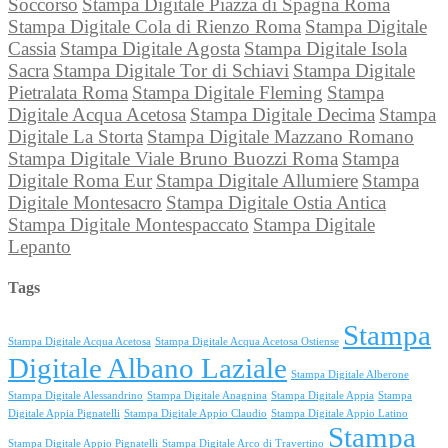
Soccorso
Stampa Digitale Piazza di Spagna Roma
Stampa Digitale Cola di Rienzo Roma
Stampa Digitale
Cassia
Stampa Digitale Agosta
Stampa Digitale Isola
Sacra
Stampa Digitale Tor di Schiavi
Stampa Digitale
Pietralata Roma
Stampa Digitale Fleming
Stampa
Digitale Acqua Acetosa
Stampa Digitale Decima
Stampa
Digitale La Storta
Stampa Digitale Mazzano Romano
Stampa Digitale Viale Bruno Buozzi Roma
Stampa
Digitale Roma Eur
Stampa Digitale Allumiere
Stampa
Digitale Montesacro
Stampa Digitale Ostia Antica
Stampa Digitale Montespaccato
Stampa Digitale
Lepanto
Tags
Stampa
Stampa Digitale Acqua Acetosa
Stampa Digitale Acqua Acetosa Ostiense
Digitale Albano Laziale
Stampa Digitale Alberone
Stampa Digitale Alessandrino
Stampa Digitale Anagnina
Stampa Digitale Appia
Stampa
Digitale Appia Pignatelli
Stampa Digitale Appio Claudio
Stampa Digitale Appio Latino
Stampa
Stampa Digitale Appio Pignatelli
Stampa Digitale Arco di Travertino