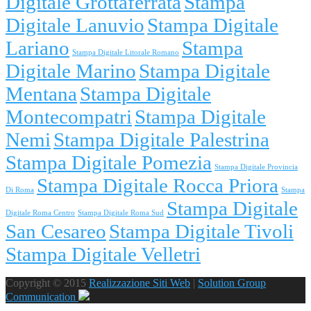
Digitale Grottaferrata
Stampa
Digitale Lanuvio
Stampa Digitale
Lariano
Stampa
Stampa Digitale Litorale Romano
Digitale Marino
Stampa Digitale
Mentana
Stampa Digitale
Montecompatri
Stampa Digitale
Nemi
Stampa Digitale Palestrina
Stampa Digitale Pomezia
Stampa Digitale Provincia
Stampa Digitale Rocca Priora
Di Roma
Stampa
Stampa Digitale
Digitale Roma Centro
Stampa Digitale Roma Sud
San Cesareo
Stampa Digitale Tivoli
Stampa Digitale Velletri
Copyright © 2015
Realizzazione Siti Web
|
Solution Group
Communication