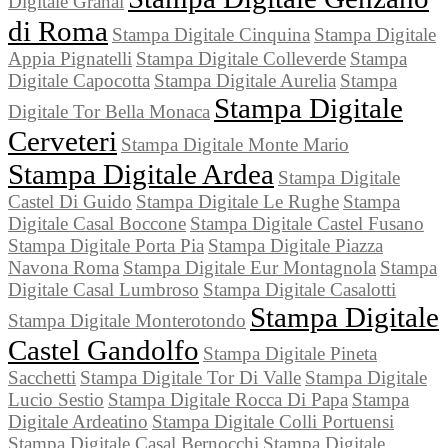
Digitale Granai
di Roma
Stampa Digitale Cinquina
Stampa Digitale
Appia Pignatelli
Stampa Digitale Colleverde
Stampa
Digitale Capocotta
Stampa Digitale Aurelia
Stampa
Stampa Digitale
Digitale Tor Bella Monaca
Cerveteri
Stampa Digitale Monte Mario
Stampa Digitale Ardea
Stampa Digitale
Castel Di Guido
Stampa Digitale Le Rughe
Stampa
Digitale Casal Boccone
Stampa Digitale Castel Fusano
Stampa Digitale Porta Pia
Stampa Digitale Piazza
Navona Roma
Stampa Digitale Eur Montagnola
Stampa
Digitale Casal Lumbroso
Stampa Digitale Casalotti
Stampa Digitale
Stampa Digitale Monterotondo
Castel Gandolfo
Stampa Digitale Pineta
Sacchetti
Stampa Digitale Tor Di Valle
Stampa Digitale
Lucio Sestio
Stampa Digitale Rocca Di Papa
Stampa
Digitale Ardeatino
Stampa Digitale Colli Portuensi
Stampa Digitale Casal Bernocchi
Stampa Digitale