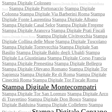
Stampa Digitale Colosseo
Stampa Digitale Roma
Stampa DigitaleRoma
Stampa Digitale Portonaccio
Stampa Digitale
Nord
Colonna
Stampa Digitale Via Barberini Roma
Stampa
Digitale Fonte Laurentina
Stampa Digitale Albano
Stampa Digitale Casal Selce
Stampa Digitale Fregene
Stampa Digitale Aranova
Stampa Digitale Prati Fiscali
Stampa Digitale Civitvecchia
Stampa
Stampa Digitale Prezzi Roma
Digitale Collina delle Muse
Stampa Digitale Tuscolano
Stampa Digitale Torrevecchia
Stampa Digitale San
Basilio
Stampa Digitale Baldo degli Ubaldi
Stampa
Digitale La Giustiniana
Stampa Digitale Corso Francia
Stampa Digitale Prenestina
Stampa Digitale Bellegra
Stampa Digitale Olevano Romano
Stampa Digitale Tor
Sapienza
Stampa Digitale Re di Roma
Stampa Digitale
Cinecittà Roma
Stampa Digitale Tor Fiscale Roma
Stampa Digitale Montecompatri
Stampa Digitale Tor San Lorenzo
Stampa Digitale Arco
di Travertino
Stampa Digitale Don Bosco
Stampa
Digitale Balduina
Stampa Digitale Colleferro
Stampa
Stampa Digitale Genzano