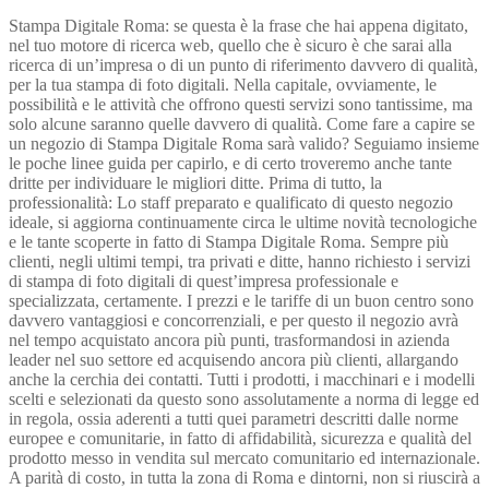
Stampa Digitale Roma: se questa è la frase che hai appena digitato,
nel tuo motore di ricerca web, quello che è sicuro è che sarai alla
ricerca di un’impresa o di un punto di riferimento davvero di qualità,
per la tua stampa di foto digitali. Nella capitale, ovviamente, le
possibilità e le attività che offrono questi servizi sono tantissime, ma
solo alcune saranno quelle davvero di qualità. Come fare a capire se
un negozio di Stampa Digitale Roma sarà valido? Seguiamo insieme
le poche linee guida per capirlo, e di certo troveremo anche tante
dritte per individuare le migliori ditte. Prima di tutto, la
professionalità: Lo staff preparato e qualificato di questo negozio
ideale, si aggiorna continuamente circa le ultime novità tecnologiche
e le tante scoperte in fatto di Stampa Digitale Roma. Sempre più
clienti, negli ultimi tempi, tra privati e ditte, hanno richiesto i servizi
di stampa di foto digitali di quest’impresa professionale e
specializzata, certamente. I prezzi e le tariffe di un buon centro sono
davvero vantaggiosi e concorrenziali, e per questo il negozio avrà
nel tempo acquistato ancora più punti, trasformandosi in azienda
leader nel suo settore ed acquisendo ancora più clienti, allargando
anche la cerchia dei contatti. Tutti i prodotti, i macchinari e i modelli
scelti e selezionati da questo sono assolutamente a norma di legge ed
in regola, ossia aderenti a tutti quei parametri descritti dalle norme
europee e comunitarie, in fatto di affidabilità, sicurezza e qualità del
prodotto messo in vendita sul mercato comunitario ed internazionale.
A parità di costo, in tutta la zona di Roma e dintorni, non si riuscirà a