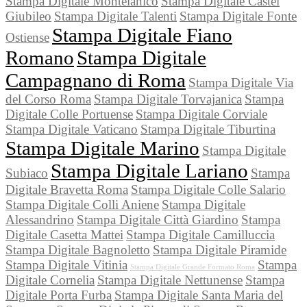
Stampa Digitale Montelanico
Stampa Digitale Castel
Giubileo
Stampa Digitale Talenti
Stampa Digitale Fonte
Stampa Digitale Fiano
Ostiense
Romano
Stampa Digitale
Campagnano di Roma
Stampa Digitale Via
del Corso Roma
Stampa Digitale Torvajanica
Stampa
Digitale Colle Portuense
Stampa Digitale Corviale
Stampa Digitale Vaticano
Stampa Digitale Tiburtina
Stampa Digitale Marino
Stampa Digitale
Stampa Digitale Lariano
Subiaco
Stampa
Digitale Bravetta Roma
Stampa Digitale Colle Salario
Stampa Digitale Colli Aniene
Stampa Digitale
Alessandrino
Stampa Digitale Città Giardino
Stampa
Digitale Casetta Mattei
Stampa Digitale Camilluccia
Stampa Digitale Bagnoletto
Stampa Digitale Piramide
Stampa Digitale Vitinia
Stampa
Stampa Digitale Grande Formato Roma
Digitale Cornelia
Stampa Digitale Nettunense
Stampa
Digitale Porta Furba
Stampa Digitale Santa Maria del