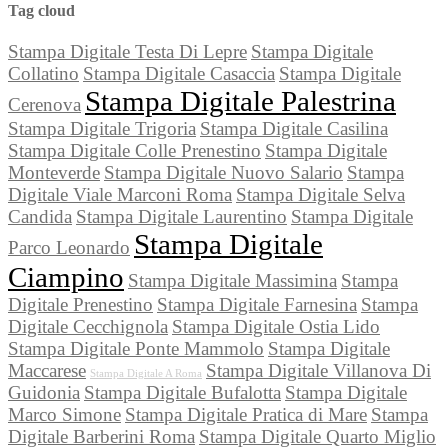
Tag cloud
Stampa Digitale Testa Di Lepre
Stampa Digitale
Collatino
Stampa Digitale Casaccia
Stampa Digitale
Stampa Digitale Palestrina
Cerenova
Stampa Digitale Trigoria
Stampa Digitale Casilina
Stampa Digitale Colle Prenestino
Stampa Digitale
Monteverde
Stampa Digitale Nuovo Salario
Stampa
Digitale Viale Marconi Roma
Stampa Digitale Selva
Candida
Stampa Digitale Laurentino
Stampa Digitale
Stampa Digitale
Parco Leonardo
Ciampino
Stampa Digitale Massimina
Stampa
Digitale Prenestino
Stampa Digitale Farnesina
Stampa
Digitale Cecchignola
Stampa Digitale Ostia Lido
Stampa Digitale Ponte Mammolo
Stampa Digitale
Maccarese
Stampa Digitale Villanova Di
Stampa Digitale A Roma
Guidonia
Stampa Digitale Bufalotta
Stampa Digitale
Marco Simone
Stampa Digitale Pratica di Mare
Stampa
Digitale Barberini Roma
Stampa Digitale Quarto Miglio