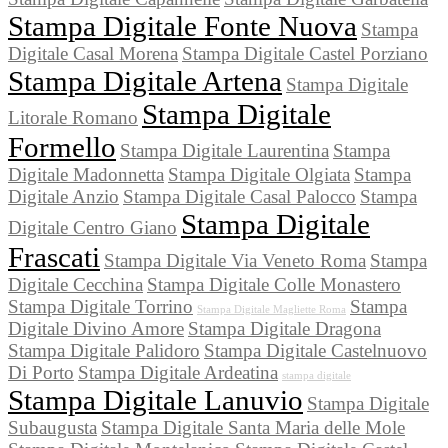
Stampa Digitale Fonte Nuova
Stampa
Digitale Casal Morena
Stampa Digitale Castel Porziano
Stampa Digitale Artena
Stampa Digitale
Stampa Digitale
Litorale Romano
Formello
Stampa Digitale Laurentina
Stampa
Digitale Madonnetta
Stampa Digitale Olgiata
Stampa
Digitale Anzio
Stampa Digitale Casal Palocco
Stampa
Stampa Digitale
Digitale Centro Giano
Frascati
Stampa Digitale Via Veneto Roma
Stampa
Digitale Cecchina
Stampa Digitale Colle Monastero
Stampa Digitale Torrino
Stampa
Stampa Digitale Magliette Roma
Digitale Divino Amore
Stampa Digitale Dragona
Stampa Digitale Palidoro
Stampa Digitale Castelnuovo
Di Porto
Stampa Digitale Ardeatina
stampa digitale
Stampa Digitale Lanuvio
Stampa Digitale
Subaugusta
Stampa Digitale Santa Maria delle Mole