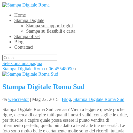
Home
Stampa Digitale
Stampa su supporti rigidi
Stampa su flessibili e carta
Stampa offset
Blog
Contattaci
Seleziona una pagina
Stampa Digitale Roma
›
06 45548090
›
Stampa Digitale Roma Sud
da
webcreator
| Mag 22, 2015 |
Blog
,
Stampa Digitale Roma Sud
Stampa Digitale Roma Sud cercasi? Vieni a leggere queste poche
righe, e cerca di carpire tutti quanti i nostri validi consigli e le dritte,
per riuscire a capire quale possa essere il punto vendita di
riferimento perfetto, quello più adatto a te ed alle tue necessità. Le
foto sono molto belle e certamente molte sono dei ricordi: tuttavia,