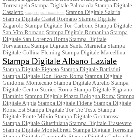
Torreangela
Stampa Digitale Palmarola
Stampa Digitale
Casaletto
Stampa Digitale Salaria
Stampa Digitale Roma Nord
Stampa Digitale Castel Romano
Stampa Digitale
Zagarolo
Stampa Digitale Tor Carbone
Stampa Digitale
San Vito Romano
Stampa Digitale Romanina
Stampa
Digitale San Lorenzo Roma
Stampa Digitale
Torvaianica
Stampa Digitale Santa Marinella
Stampa
Digitale Collina Fleming
Stampa Digitale Marcellina
Stampa Digitale Albano Laziale
Stampa Digitale Pigneto
Stampa Digitale Battistini
Stampa Digitale Don Bosco Roma
Stampa Digitale
Guidonia Montecelio
Stampa Digitale Aurelio
Stampa
Digitale Centro Storico Roma
Stampa Digitale Rignano
Flaminio
Stampa Digitale Piazza Bologna Roma
Stampa
Digitale Appia
Stampa Digitale Fidene
Stampa Digitale
Roma Est
Stampa Digitale Tor Tre Teste
Stampa
Digitale Ponte Milvio
Stampa Digitale Grottarossa
Stampa Digitale Giustiniana
Stampa Digitale Trastevere
Stampa Digitale Montelibretti
Stampa Digitale Torresina
Stampa Digitale Capannelle
Stampa Digitale Garbatella