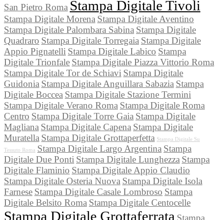
Stampa Digitale Tivoli
San Pietro Roma
Stampa Digitale Morena
Stampa Digitale Aventino
Stampa Digitale Palombara Sabina
Stampa Digitale
Quadraro
Stampa Digitale Torregaia
Stampa Digitale
Appio Pignatelli
Stampa Digitale Labico
Stampa
Digitale Trionfale
Stampa Digitale Piazza Vittorio Roma
Stampa Digitale Tor de Schiavi
Stampa Digitale
Guidonia
Stampa Digitale Anguillara Sabazia
Stampa
Digitale Boccea
Stampa Digitale Stazione Termini
Stampa Digitale Verano Roma
Stampa Digitale Roma
Centro
Stampa Digitale Torre Gaia
Stampa Digitale
Magliana
Stampa Digitale Capena
Stampa Digitale
Muratella
Stampa Digitale Grottaperfetta
Stampa Digitale Su
Stampa Digitale Largo Argentina
Stampa
Tessuto Roma
Digitale Due Ponti
Stampa Digitale Lunghezza
Stampa
Digitale Flaminio
Stampa Digitale Appio Claudio
Stampa Digitale Osteria Nuova
Stampa Digitale Isola
Farnese
Stampa Digitale Casale Lombroso
Stampa
Digitale Belsito Roma
Stampa Digitale Centocelle
Stampa Digitale Grottaferrata
Stampa