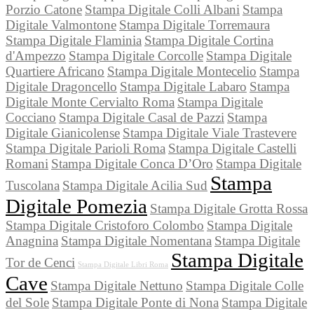
Porzio Catone
Stampa Digitale Colli Albani
Stampa
Digitale Valmontone
Stampa Digitale Torremaura
Stampa Digitale Flaminia
Stampa Digitale Cortina
d'Ampezzo
Stampa Digitale Corcolle
Stampa Digitale
Quartiere Africano
Stampa Digitale Montecelio
Stampa
Digitale Dragoncello
Stampa Digitale Labaro
Stampa
Digitale Monte Cervialto Roma
Stampa Digitale
Cocciano
Stampa Digitale Casal de Pazzi
Stampa
Digitale Gianicolense
Stampa Digitale Viale Trastevere
Stampa Digitale Parioli Roma
Stampa Digitale Castelli
Romani
Stampa Digitale Conca D’Oro
Stampa Digitale
Stampa
Tuscolana
Stampa Digitale Acilia Sud
Digitale Pomezia
Stampa Digitale Grotta Rossa
Stampa Digitale Cristoforo Colombo
Stampa Digitale
Anagnina
Stampa Digitale Nomentana
Stampa Digitale
Stampa Digitale
Tor de Cenci
Stampa Digitale Libri Roma
Cave
Stampa Digitale Nettuno
Stampa Digitale Colle
del Sole
Stampa Digitale Ponte di Nona
Stampa Digitale