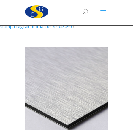
Questo sito utilizza cookie in conformità alla policy e cookie che rientrano
nella responsabilità di terze parti. Proseguendo nella navigazione
acconsenti all’utilizzo di cookie.
Accetto
Maggiori Informazioni
Stampa Digitale Roma
›
06 45548090
›