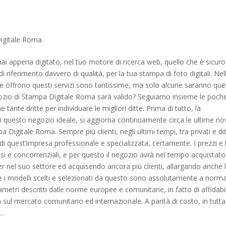
igitale Roma
ai appena digitato, nel tuo motore di ricerca web, quello che è sicuro
di riferimento davvero di qualità, per la tua stampa di foto digitali. Nel
 che offrono questi servizi sono tantissime, ma solo alcune saranno que
gozio di Stampa Digitale Roma sarà valido? Seguiamo insieme le poch
tante dritte per individuare le migliori ditte. Prima di tutto, la
 di questo negozio ideale, si aggiorna continuamente circa le ultime no
 Digitale Roma. Sempre più clienti, negli ultimi tempi, tra privati e dit
i di quest’impresa professionale e specializzata, certamente. I prezzi e 
si e concorrenziali, e per questo il negozio avrà nel tempo acquistato
r nel suo settore ed acquisendo ancora più clienti, allargando anche 
ri e i modelli scelti e selezionati da questo sono assolutamente a norma
ametri descritti dalle norme europee e comunitarie, in fatto di affidabil
 sul mercato comunitario ed internazionale. A parità di costo, in tutta
..