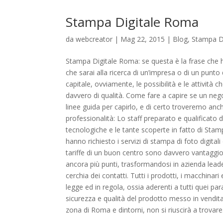
Stampa Digitale Roma
da
webcreator
| Mag 22, 2015 |
Blog
,
Stampa D
Stampa Digitale Roma: se questa è la frase che h
che sarai alla ricerca di un’impresa o di un punto 
capitale, ovviamente, le possibilità e le attività
davvero di qualità. Come fare a capire se un ne
linee guida per capirlo, e di certo troveremo anche 
professionalità: Lo staff preparato e qualificato
tecnologiche e le tante scoperte in fatto di Stampa
hanno richiesto i servizi di stampa di foto digital
tariffe di un buon centro sono davvero vantaggio
ancora più punti, trasformandosi in azienda leade
cerchia dei contatti. Tutti i prodotti, i macchina
legge ed in regola, ossia aderenti a tutti quei par
sicurezza e qualità del prodotto messo in vendita
zona di Roma e dintorni, non si riuscirà a trovare.