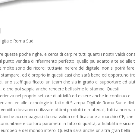
d
igitale Roma Sud
queste poche righe, e cerca di carpire tutti quanti i nostri validi consi
 il punto vendita di riferimento perfetto, quello più adatto a te ed alle 
olte sono dei ricordi: tuttavia, nel’era del digitale, non si potrà fare
ar stampare, ed è proprio in questi casi che sarà bene ed opportuno tr
di, uno staff qualificato: un team che sia in grado di supportare ed aiu
ioni, e che poi sappia anche rendere bellissime le stampe. Questi
erienza nel proprio settore di attività ed essere anche in continuo e
nzioni ed alle tecnologie in fatto di Stampa Digitale Roma Sud e dint
i vendita dovranno utilizzare ottimi prodotti e materiali, tutti a norma 
 ed anche accompagnati da una valida certificazione a marchio CE, che
unitarie e coi loro parametri in fatto di qualità, affidabilità e sicur
 europeo e del mondo intero. Questa sarà anche un’altra gran bella