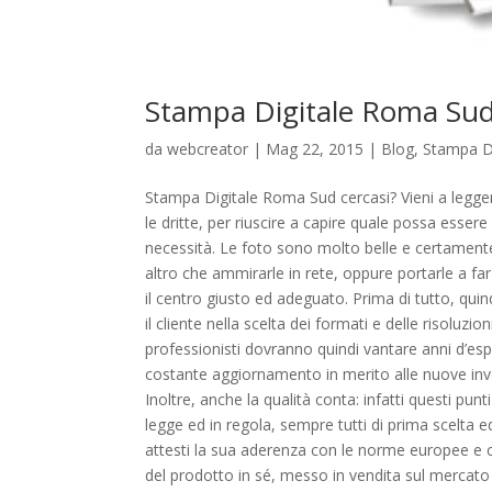
Stampa Digitale Roma Su
da
webcreator
| Mag 22, 2015 |
Blog
,
Stampa D
Stampa Digitale Roma Sud cercasi? Vieni a leggere 
le dritte, per riuscire a capire quale possa essere
necessità. Le foto sono molto belle e certamente m
altro che ammirarle in rete, oppure portarle a f
il centro giusto ed adeguato. Prima di tutto, quin
il cliente nella scelta dei formati e delle risoluz
professionisti dovranno quindi vantare anni d’esp
costante aggiornamento in merito alle nuove inve
Inoltre, anche la qualità conta: infatti questi punt
legge ed in regola, sempre tutti di prima scelta
attesti la sua aderenza con le norme europee e com
del prodotto in sé, messo in vendita sul mercato