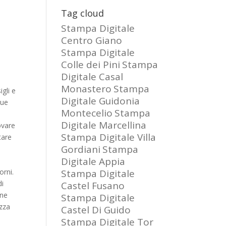
Tag cloud
Stampa Digitale
Centro Giano
Stampa Digitale
Colle dei Pini
Stampa
Digitale Casal
Monastero
Stampa
gli e
Digitale Guidonia
tue
Montecelio
Stampa
Digitale Marcellina
ovare
Stampa Digitale Villa
tare
Gordiani
Stampa
Digitale Appia
orni.
Stampa Digitale
di
Castel Fusano
 ne
Stampa Digitale
ezza
Castel Di Guido
Stampa Digitale Tor