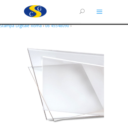
Questo sito utilizza cookie in conformità alla policy e cookie che rientrano
nella responsabilità di terze parti. Proseguendo nella navigazione
acconsenti all’utilizzo di cookie.
Accetto
Maggiori Informazioni
Stampa Digitale Roma
›
06 45548090
›