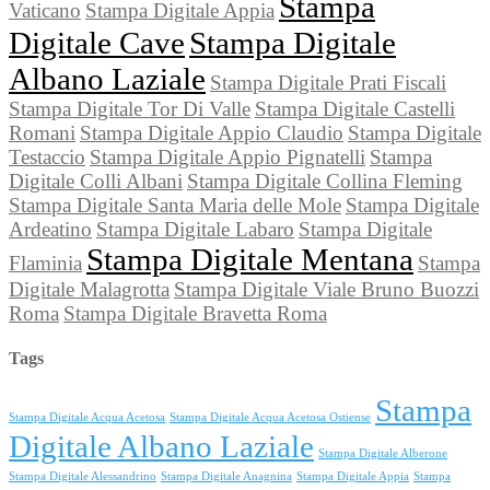
Stampa
Vaticano
Stampa Digitale Appia
Digitale Cave
Stampa Digitale
Albano Laziale
Stampa Digitale Prati Fiscali
Stampa Digitale Tor Di Valle
Stampa Digitale Castelli
Romani
Stampa Digitale Appio Claudio
Stampa Digitale
Testaccio
Stampa Digitale Appio Pignatelli
Stampa
Digitale Colli Albani
Stampa Digitale Collina Fleming
Stampa Digitale Santa Maria delle Mole
Stampa Digitale
Ardeatino
Stampa Digitale Labaro
Stampa Digitale
Stampa Digitale Mentana
Flaminia
Stampa
Digitale Malagrotta
Stampa Digitale Viale Bruno Buozzi
Roma
Stampa Digitale Bravetta Roma
Tags
Stampa
Stampa Digitale Acqua Acetosa
Stampa Digitale Acqua Acetosa Ostiense
Digitale Albano Laziale
Stampa Digitale Alberone
Stampa Digitale Alessandrino
Stampa Digitale Anagnina
Stampa Digitale Appia
Stampa