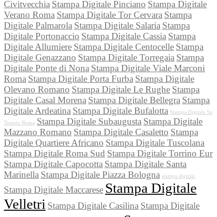
Civitvecchia
Stampa Digitale Pinciano
Stampa Digitale
Verano Roma
Stampa Digitale Tor Cervara
Stampa
Digitale Palmarola
Stampa Digitale Salaria
Stampa
Digitale Portonaccio
Stampa Digitale Cassia
Stampa
Digitale Allumiere
Stampa Digitale Centocelle
Stampa
Digitale Genazzano
Stampa Digitale Torregaia
Stampa
Digitale Ponte di Nona
Stampa Digitale Viale Marconi
Roma
Stampa Digitale Porta Furba
Stampa Digitale
Olevano Romano
Stampa Digitale Le Rughe
Stampa
Digitale Casal Morena
Stampa Digitale Bellegra
Stampa
Digitale Ardeatina
Stampa Digitale Bufalotta
Stampa Digitale Su
Stampa Digitale Subaugusta
Stampa Digitale
Tessuto Roma
Mazzano Romano
Stampa Digitale Casaletto
Stampa
Digitale Quartiere Africano
Stampa Digitale Tuscolana
Stampa Digitale Roma Sud
Stampa Digitale Torrino Eur
Stampa Digitale Capocotta
Stampa Digitale Santa
Marinella
Stampa Digitale Piazza Bologna
stampa digitale
Stampa Digitale
Stampa Digitale Maccarese
Velletri
Stampa Digitale Casilina
Stampa Digitale