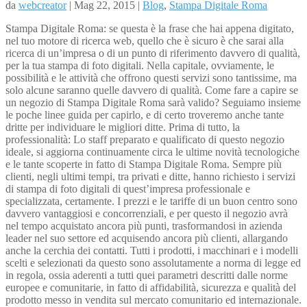
da
webcreator
| Mag 22, 2015 |
Blog
,
Stampa Digitale Roma
Stampa Digitale Roma: se questa è la frase che hai appena digitato,
nel tuo motore di ricerca web, quello che è sicuro è che sarai alla
ricerca di un’impresa o di un punto di riferimento davvero di qualità,
per la tua stampa di foto digitali. Nella capitale, ovviamente, le
possibilità e le attività che offrono questi servizi sono tantissime, ma
solo alcune saranno quelle davvero di qualità. Come fare a capire se
un negozio di Stampa Digitale Roma sarà valido? Seguiamo insieme
le poche linee guida per capirlo, e di certo troveremo anche tante
dritte per individuare le migliori ditte. Prima di tutto, la
professionalità: Lo staff preparato e qualificato di questo negozio
ideale, si aggiorna continuamente circa le ultime novità tecnologiche
e le tante scoperte in fatto di Stampa Digitale Roma. Sempre più
clienti, negli ultimi tempi, tra privati e ditte, hanno richiesto i servizi
di stampa di foto digitali di quest’impresa professionale e
specializzata, certamente. I prezzi e le tariffe di un buon centro sono
davvero vantaggiosi e concorrenziali, e per questo il negozio avrà
nel tempo acquistato ancora più punti, trasformandosi in azienda
leader nel suo settore ed acquisendo ancora più clienti, allargando
anche la cerchia dei contatti. Tutti i prodotti, i macchinari e i modelli
scelti e selezionati da questo sono assolutamente a norma di legge ed
in regola, ossia aderenti a tutti quei parametri descritti dalle norme
europee e comunitarie, in fatto di affidabilità, sicurezza e qualità del
prodotto messo in vendita sul mercato comunitario ed internazionale.