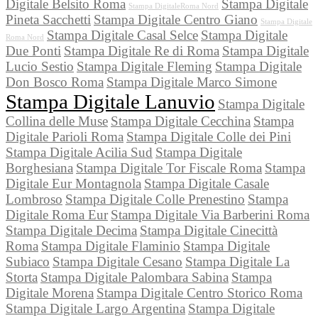
Digitale Belsito Roma
Stampa Digitale
Stampa DigitaleRoma Nord
Pineta Sacchetti
Stampa Digitale Centro Giano
Stampa Digitale
Stampa Digitale Casal Selce
Stampa Digitale
Roma Nord
Due Ponti
Stampa Digitale Re di Roma
Stampa Digitale
Lucio Sestio
Stampa Digitale Fleming
Stampa Digitale
Don Bosco Roma
Stampa Digitale Marco Simone
Stampa Digitale Lanuvio
Stampa Digitale
Collina delle Muse
Stampa Digitale Cecchina
Stampa
Digitale Parioli Roma
Stampa Digitale Colle dei Pini
Stampa Digitale Acilia Sud
Stampa Digitale
Borghesiana
Stampa Digitale Tor Fiscale Roma
Stampa
Digitale Eur Montagnola
Stampa Digitale Casale
Lombroso
Stampa Digitale Colle Prenestino
Stampa
Digitale Roma Eur
Stampa Digitale Via Barberini Roma
Stampa Digitale Decima
Stampa Digitale Cinecittà
Roma
Stampa Digitale Flaminio
Stampa Digitale
Subiaco
Stampa Digitale Cesano
Stampa Digitale La
Storta
Stampa Digitale Palombara Sabina
Stampa
Digitale Morena
Stampa Digitale Centro Storico Roma
Stampa Digitale Largo Argentina
Stampa Digitale