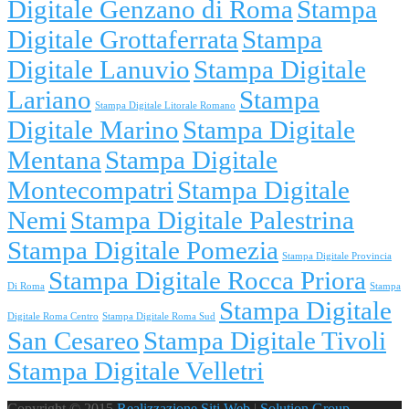
Digitale Genzano di Roma
Stampa
Digitale Grottaferrata
Stampa
Digitale Lanuvio
Stampa Digitale
Lariano
Stampa
Stampa Digitale Litorale Romano
Digitale Marino
Stampa Digitale
Mentana
Stampa Digitale
Montecompatri
Stampa Digitale
Nemi
Stampa Digitale Palestrina
Stampa Digitale Pomezia
Stampa Digitale Provincia
Stampa Digitale Rocca Priora
Di Roma
Stampa
Stampa Digitale
Digitale Roma Centro
Stampa Digitale Roma Sud
San Cesareo
Stampa Digitale Tivoli
Stampa Digitale Velletri
Copyright © 2015
Realizzazione Siti Web
|
Solution Group