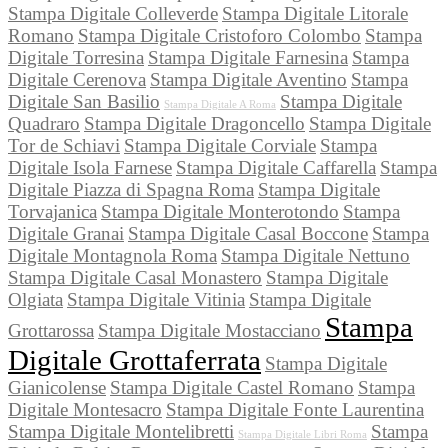
Stampa Digitale Colleverde
Stampa Digitale Litorale
Romano
Stampa Digitale Cristoforo Colombo
Stampa
Digitale Torresina
Stampa Digitale Farnesina
Stampa
Digitale Cerenova
Stampa Digitale Aventino
Stampa
Digitale San Basilio
Stampa Digitale
Stampa Digitale A Roma
Quadraro
Stampa Digitale Dragoncello
Stampa Digitale
Tor de Schiavi
Stampa Digitale Corviale
Stampa
Digitale Isola Farnese
Stampa Digitale Caffarella
Stampa
Digitale Piazza di Spagna Roma
Stampa Digitale
Torvajanica
Stampa Digitale Monterotondo
Stampa
Digitale Granai
Stampa Digitale Casal Boccone
Stampa
Digitale Montagnola Roma
Stampa Digitale Nettuno
Stampa Digitale Casal Monastero
Stampa Digitale
Olgiata
Stampa Digitale Vitinia
Stampa Digitale
Stampa
Grottarossa
Stampa Digitale Mostacciano
Digitale Grottaferrata
Stampa Digitale
Gianicolense
Stampa Digitale Castel Romano
Stampa
Digitale Montesacro
Stampa Digitale Fonte Laurentina
Stampa Digitale Montelibretti
Stampa
Stampa Digitale Libri Roma