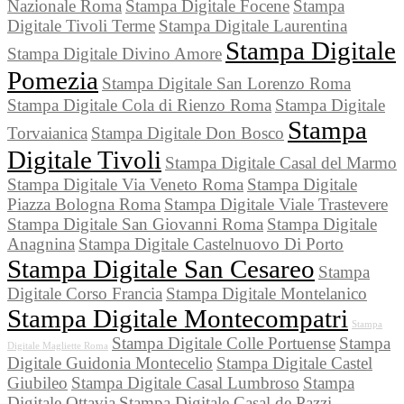
Nazionale Roma
Stampa Digitale Focene
Stampa
Digitale Tivoli Terme
Stampa Digitale Laurentina
Stampa Digitale
Stampa Digitale Divino Amore
Pomezia
Stampa Digitale San Lorenzo Roma
Stampa Digitale Cola di Rienzo Roma
Stampa Digitale
Stampa
Torvaianica
Stampa Digitale Don Bosco
Digitale Tivoli
Stampa Digitale Casal del Marmo
Stampa Digitale Via Veneto Roma
Stampa Digitale
Piazza Bologna Roma
Stampa Digitale Viale Trastevere
Stampa Digitale San Giovanni Roma
Stampa Digitale
Anagnina
Stampa Digitale Castelnuovo Di Porto
Stampa Digitale San Cesareo
Stampa
Digitale Corso Francia
Stampa Digitale Montelanico
Stampa Digitale Montecompatri
Stampa
Stampa Digitale Colle Portuense
Stampa
Digitale Magliette Roma
Digitale Guidonia Montecelio
Stampa Digitale Castel
Giubileo
Stampa Digitale Casal Lumbroso
Stampa
Digitale Ottavia
Stampa Digitale Casal de Pazzi