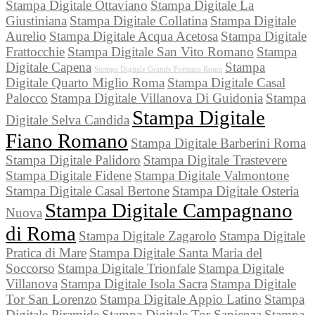
Stampa Digitale Ottaviano
Stampa Digitale La
Giustiniana
Stampa Digitale Collatina
Stampa Digitale
Aurelio
Stampa Digitale Acqua Acetosa
Stampa Digitale
Frattocchie
Stampa Digitale San Vito Romano
Stampa
Digitale Capena
Stampa
Stampa Digitale Grande Formato Roma
Digitale Quarto Miglio Roma
Stampa Digitale Casal
Palocco
Stampa Digitale Villanova Di Guidonia
Stampa
Stampa Digitale
Digitale Selva Candida
Fiano Romano
Stampa Digitale Barberini Roma
Stampa Digitale Palidoro
Stampa Digitale Trastevere
Stampa Digitale Fidene
Stampa Digitale Valmontone
Stampa Digitale Casal Bertone
Stampa Digitale Osteria
Stampa Digitale Campagnano
Nuova
di Roma
Stampa Digitale Zagarolo
Stampa Digitale
Pratica di Mare
Stampa Digitale Santa Maria del
Soccorso
Stampa Digitale Trionfale
Stampa Digitale
Villanova
Stampa Digitale Isola Sacra
Stampa Digitale
Tor San Lorenzo
Stampa Digitale Appio Latino
Stampa
Digitale Piramide
Stampa Digitale Tor Sapienza
Stampa