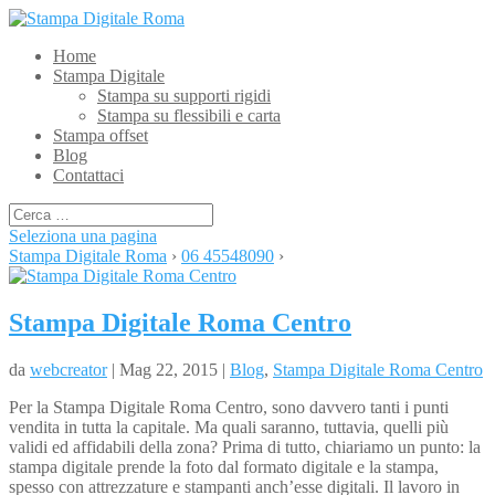
Home
Stampa Digitale
Stampa su supporti rigidi
Stampa su flessibili e carta
Stampa offset
Blog
Contattaci
Seleziona una pagina
Stampa Digitale Roma
›
06 45548090
›
Stampa Digitale Roma Centro
da
webcreator
| Mag 22, 2015 |
Blog
,
Stampa Digitale Roma Centro
Per la Stampa Digitale Roma Centro, sono davvero tanti i punti
vendita in tutta la capitale. Ma quali saranno, tuttavia, quelli più
validi ed affidabili della zona? Prima di tutto, chiariamo un punto: la
stampa digitale prende la foto dal formato digitale e la stampa,
spesso con attrezzature e stampanti anch’esse digitali. Il lavoro in