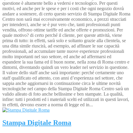
questione è altamente bello a vedersi e tecnologico. Per questi
motivi, ed anche per le spese e per i costi che ogni negozio dovrà
andare a sostenere, di certo questo servizio di Stampa Digitale Roma
Centro non sarà mai eccessivamente economico, a prezzi stracciati
per intenderci, anche se è pur vero che, tanti professionali punti
vendita, offrono ottime tariffe ed anche offerte e promozioni. Per
quale motivo? di certo perché il cliente, per queste attività, viene
prima di tutto: in effetti, sarà solo e soltanto grazie alla clientela, se
una ditta simile riuscirà, ad esempio, ad affinare le sue capacità
professionali, ad accumulare tante nuove esperienze professionali
molto importanti nel suo settore, ed anche ad affermarsi ed
espandere la sua fama ed il buon nome, nella zona di Roma centro e
dintorni, diventando quindi un vero leader nel servizio in questione.
Il valore dello staff anche sarà importante: perché certamente uno
staff qualificato ed attento, con anni d’esperienza nel settore, che
sappia anche aggiornarsi in continuazione circa le ultime novità
tecnologiche nel campo della Stampa Digitale Roma Centro sarà un
valido alleato di foto anche bellissime e ben stampate. La qualità,
infine: tutti i prodotti ed i materiali scelti ed utilizzati in questi lavori,
in effetti, devono essere a norma di legge ed in...
Stampa Digitale Roma