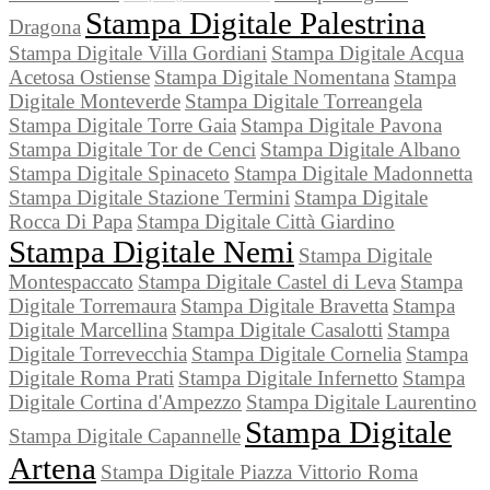
Stampa Digitale Palestrina
Dragona
Stampa Digitale Villa Gordiani
Stampa Digitale Acqua
Acetosa Ostiense
Stampa Digitale Nomentana
Stampa
Digitale Monteverde
Stampa Digitale Torreangela
Stampa Digitale Torre Gaia
Stampa Digitale Pavona
Stampa Digitale Tor de Cenci
Stampa Digitale Albano
Stampa Digitale Spinaceto
Stampa Digitale Madonnetta
Stampa Digitale Stazione Termini
Stampa Digitale
Rocca Di Papa
Stampa Digitale Città Giardino
Stampa Digitale Nemi
Stampa Digitale
Montespaccato
Stampa Digitale Castel di Leva
Stampa
Digitale Torremaura
Stampa Digitale Bravetta
Stampa
Digitale Marcellina
Stampa Digitale Casalotti
Stampa
Digitale Torrevecchia
Stampa Digitale Cornelia
Stampa
Digitale Roma Prati
Stampa Digitale Infernetto
Stampa
Digitale Cortina d'Ampezzo
Stampa Digitale Laurentino
Stampa Digitale
Stampa Digitale Capannelle
Artena
Stampa Digitale Piazza Vittorio Roma