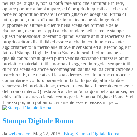
nel’era del digitale, non si potrà fare altro che ammirarle in rete,
oppure portarle a far stampare, ed è proprio in questi casi che sarà
bene ed opportuno trovare il centro giusto ed adeguato. Prima di
tutto, quindi, uno staff qualificato: un team che sia in grado di
supportare ed aiutare il cliente nella scelta dei formati e delle
risoluzioni, e che poi sappia anche rendere bellissime le stampe.
Questi professionisti dovranno quindi vantare anni d’esperienza nel
proprio settore di attività ed essere anche in continuo e costante
aggiornamento in merito alle nuove invenzioni ed alle tecnologie in
fatto di Stampa Digitale Roma Sud e dintorni. Inoltre, anche la
qualità conta: infatti questi punti vendita dovranno utilizzare ottimi
prodotti e materiali, tutti a norma di legge ed in regola, sempre tutti
di prima scelta ed anche accompagnati da una valida certificazione a
marchio CE, che ne attesti la sua aderenza con le norme europee e
comunitarie e coi loro parametri in fatto di qualità, affidabilità e
sicurezza del prodotto in sé, messo in vendita sul mercato europeo e
del mondo intero. Questa sarà anche un’altra gran bella garanzia, per
chi si affida a questo ideale centro per la Stampa Digitale Roma Sud.
I prezzi poi, non potranno certamente essere bassissimi per...
Stampa Digitale Roma
da
webcreator
| Mag 22, 2015 |
Blog
,
Stampa Digitale Roma