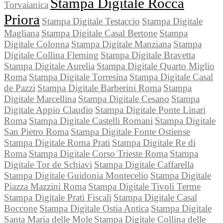
Stampa Digitale Rocca
Torvaianica
Priora
Stampa Digitale Testaccio
Stampa Digitale
Magliana
Stampa Digitale Casal Bertone
Stampa
Digitale Colonna
Stampa Digitale Manziana
Stampa
Digitale Collina Fleming
Stampa Digitale Bravetta
Stampa Digitale Aurelia
Stampa Digitale Quarto Miglio
Roma
Stampa Digitale Torresina
Stampa Digitale Casal
de Pazzi
Stampa Digitale Barberini Roma
Stampa
Digitale Marcellina
Stampa Digitale Cesano
Stampa
Digitale Appio Claudio
Stampa Digitale Ponte Linari
Roma
Stampa Digitale Castelli Romani
Stampa Digitale
San Pietro Roma
Stampa Digitale Fonte Ostiense
Stampa Digitale Roma Prati
Stampa Digitale Re di
Roma
Stampa Digitale Corso Trieste Roma
Stampa
Digitale Tor de Schiavi
Stampa Digitale Caffarella
Stampa Digitale Guidonia Montecelio
Stampa Digitale
Piazza Mazzini Roma
Stampa Digitale Tivoli Terme
Stampa Digitale Prati Fiscali
Stampa Digitale Casal
Boccone
Stampa Digitale Ostia Antica
Stampa Digitale
Santa Maria delle Mole
Stampa Digitale Collina delle