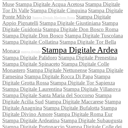
Muse
Stampa Digitale Acqua Acetosa
Stampa Digitale
Tor Di Valle
Stampa Digitale Cinquina
Stampa Digitale
Ponte Milvio
Stampa Digitale
Stampa Digitale Magliette Roma
Appio Pignatelli
Stampa Digitale Giustiniana
Stampa
Digitale Guidonia
Stampa Digitale Don Bosco Roma
Stampa Digitale Don Bosco
Stampa Digitale Tuscolana
Stampa Digitale Collatina
Stampa Digitale Tor Bella
Stampa Digitale Ardea
Monaca
stampa digitale
Stampa Digitale Palidoro
Stampa Digitale Prenestina
Stampa Digitale Spinaceto
Stampa Digitale Colle
Monastero
Stampa Digitale Nettunense
Stampa Digitale
Farnesina
Stampa Digitale Rocca Di Papa
Stampa
Digitale Grotta Rossa
Stampa Digitale Tor Sapienza
Stampa Digitale Laurentina
Stampa Digitale Villanova
Stampa Digitale Santa Maria del Soccorso
Stampa
Digitale Acilia Sud
Stampa Digitale Maccarese
Stampa
Digitale Anagnina
Stampa Digitale Bufalotta
Stampa
Digitale Divino Amore
Stampa Digitale Roma Eur
Stampa Digitale Ardeatina
Stampa Digitale Subaugusta
Stampa Digitale Portonaccio
Stampa Digitale Colle dei