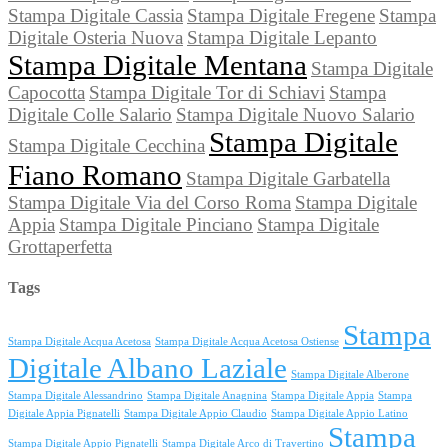
Stampa Digitale Cassia
Stampa Digitale Fregene
Stampa
Digitale Osteria Nuova
Stampa Digitale Lepanto
Stampa Digitale Mentana
Stampa Digitale
Capocotta
Stampa Digitale Tor di Schiavi
Stampa
Digitale Colle Salario
Stampa Digitale Nuovo Salario
Stampa Digitale
Stampa Digitale Cecchina
Fiano Romano
Stampa Digitale Garbatella
Stampa Digitale Via del Corso Roma
Stampa Digitale
Appia
Stampa Digitale Pinciano
Stampa Digitale
Grottaperfetta
Tags
Stampa
Stampa Digitale Acqua Acetosa
Stampa Digitale Acqua Acetosa Ostiense
Digitale Albano Laziale
Stampa Digitale Alberone
Stampa Digitale Alessandrino
Stampa Digitale Anagnina
Stampa Digitale Appia
Stampa
Digitale Appia Pignatelli
Stampa Digitale Appio Claudio
Stampa Digitale Appio Latino
Stampa
Stampa Digitale Appio Pignatelli
Stampa Digitale Arco di Travertino