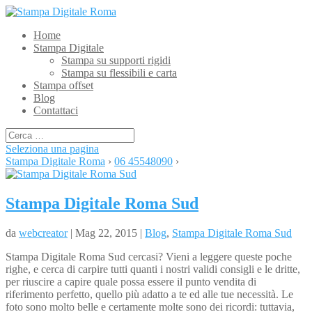
Home
Stampa Digitale
Stampa su supporti rigidi
Stampa su flessibili e carta
Stampa offset
Blog
Contattaci
Seleziona una pagina
Stampa Digitale Roma
›
06 45548090
›
Stampa Digitale Roma Sud
da
webcreator
| Mag 22, 2015 |
Blog
,
Stampa Digitale Roma Sud
Stampa Digitale Roma Sud cercasi? Vieni a leggere queste poche
righe, e cerca di carpire tutti quanti i nostri validi consigli e le dritte,
per riuscire a capire quale possa essere il punto vendita di
riferimento perfetto, quello più adatto a te ed alle tue necessità. Le
foto sono molto belle e certamente molte sono dei ricordi: tuttavia,