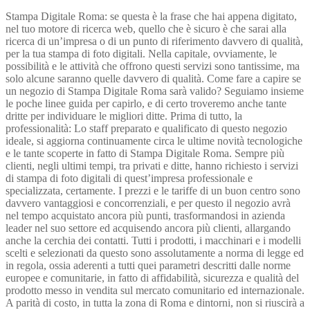
Stampa Digitale Roma: se questa è la frase che hai appena digitato,
nel tuo motore di ricerca web, quello che è sicuro è che sarai alla
ricerca di un’impresa o di un punto di riferimento davvero di qualità,
per la tua stampa di foto digitali. Nella capitale, ovviamente, le
possibilità e le attività che offrono questi servizi sono tantissime, ma
solo alcune saranno quelle davvero di qualità. Come fare a capire se
un negozio di Stampa Digitale Roma sarà valido? Seguiamo insieme
le poche linee guida per capirlo, e di certo troveremo anche tante
dritte per individuare le migliori ditte. Prima di tutto, la
professionalità: Lo staff preparato e qualificato di questo negozio
ideale, si aggiorna continuamente circa le ultime novità tecnologiche
e le tante scoperte in fatto di Stampa Digitale Roma. Sempre più
clienti, negli ultimi tempi, tra privati e ditte, hanno richiesto i servizi
di stampa di foto digitali di quest’impresa professionale e
specializzata, certamente. I prezzi e le tariffe di un buon centro sono
davvero vantaggiosi e concorrenziali, e per questo il negozio avrà
nel tempo acquistato ancora più punti, trasformandosi in azienda
leader nel suo settore ed acquisendo ancora più clienti, allargando
anche la cerchia dei contatti. Tutti i prodotti, i macchinari e i modelli
scelti e selezionati da questo sono assolutamente a norma di legge ed
in regola, ossia aderenti a tutti quei parametri descritti dalle norme
europee e comunitarie, in fatto di affidabilità, sicurezza e qualità del
prodotto messo in vendita sul mercato comunitario ed internazionale.
A parità di costo, in tutta la zona di Roma e dintorni, non si riuscirà a