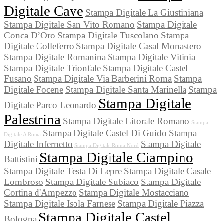
Digitale Cave
Stampa Digitale La Giustiniana
Stampa Digitale San Vito Romano
Stampa Digitale
Conca D’Oro
Stampa Digitale Tuscolano
Stampa
Digitale Colleferro
Stampa Digitale Casal Monastero
Stampa Digitale Romanina
Stampa Digitale Vitinia
Stampa Digitale Trionfale
Stampa Digitale Castel
Fusano
Stampa Digitale Via Barberini Roma
Stampa
Digitale Focene
Stampa Digitale Santa Marinella
Stampa
Stampa Digitale
Digitale Parco Leonardo
Palestrina
Stampa Digitale Litorale Romano
Stampa
Stampa Digitale Castel Di Guido
Stampa
Digitale A Roma
Digitale Infernetto
Stampa Digitale
Stampa Digitale Roma Nord
Stampa Digitale Ciampino
Battistini
Stampa Digitale Testa Di Lepre
Stampa Digitale Casale
Lombroso
Stampa Digitale Subiaco
Stampa Digitale
Cortina d'Ampezzo
Stampa Digitale Mostacciano
Stampa Digitale Isola Farnese
Stampa Digitale Piazza
Stampa Digitale Castel
Bologna