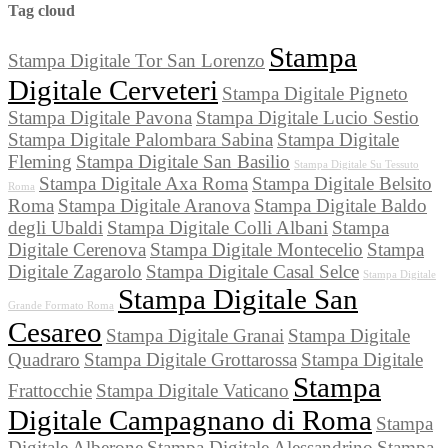
Tag cloud
Stampa
Stampa Digitale Tor San Lorenzo
Digitale Cerveteri
Stampa Digitale Pigneto
Stampa Digitale Pavona
Stampa Digitale Lucio Sestio
Stampa Digitale Palombara Sabina
Stampa Digitale
Fleming
Stampa Digitale San Basilio
Stampa Digitale Su Tessuto
Stampa Digitale Axa Roma
Stampa Digitale Belsito
Roma
Roma
Stampa Digitale Aranova
Stampa Digitale Baldo
degli Ubaldi
Stampa Digitale Colli Albani
Stampa
Digitale Cerenova
Stampa Digitale Montecelio
Stampa
Digitale Zagarolo
Stampa Digitale Casal Selce
Stampa Digitale
Stampa Digitale San
Grande Formato Roma
Cesareo
Stampa Digitale Granai
Stampa Digitale
Quadraro
Stampa Digitale Grottarossa
Stampa Digitale
Stampa
Frattocchie
Stampa Digitale Vaticano
Digitale Campagnano di Roma
Stampa
Digitale Alberone
Stampa Digitale Alessandrino
Stampa