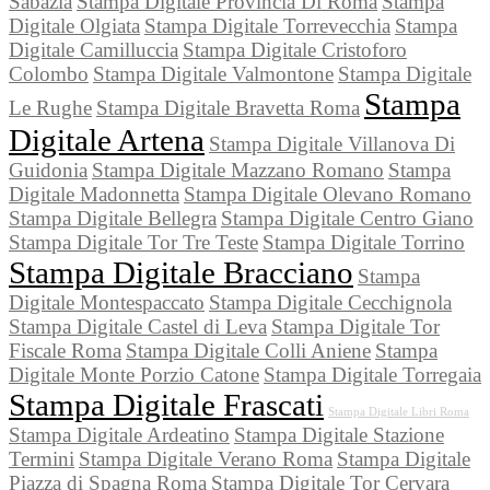
Sabazia
Stampa Digitale Provincia Di Roma
Stampa
Digitale Olgiata
Stampa Digitale Torrevecchia
Stampa
Digitale Camilluccia
Stampa Digitale Cristoforo
Colombo
Stampa Digitale Valmontone
Stampa Digitale
Stampa
Le Rughe
Stampa Digitale Bravetta Roma
Digitale Artena
Stampa Digitale Villanova Di
Guidonia
Stampa Digitale Mazzano Romano
Stampa
Digitale Madonnetta
Stampa Digitale Olevano Romano
Stampa Digitale Bellegra
Stampa Digitale Centro Giano
Stampa Digitale Tor Tre Teste
Stampa Digitale Torrino
Stampa Digitale Bracciano
Stampa
Digitale Montespaccato
Stampa Digitale Cecchignola
Stampa Digitale Castel di Leva
Stampa Digitale Tor
Fiscale Roma
Stampa Digitale Colli Aniene
Stampa
Digitale Monte Porzio Catone
Stampa Digitale Torregaia
Stampa Digitale Frascati
Stampa Digitale Libri Roma
Stampa Digitale Ardeatino
Stampa Digitale Stazione
Termini
Stampa Digitale Verano Roma
Stampa Digitale
Piazza di Spagna Roma
Stampa Digitale Tor Cervara