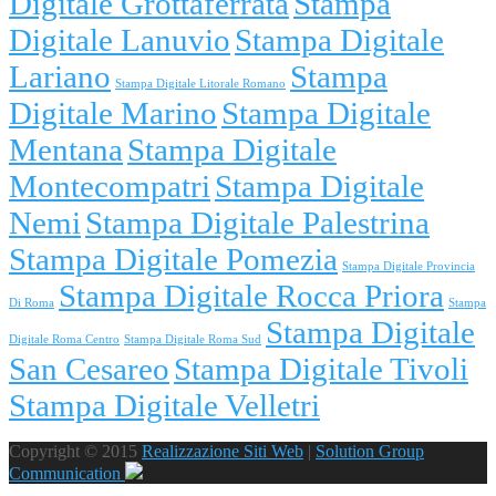
Digitale Grottaferrata
Stampa
Digitale Lanuvio
Stampa Digitale
Lariano
Stampa
Stampa Digitale Litorale Romano
Digitale Marino
Stampa Digitale
Mentana
Stampa Digitale
Montecompatri
Stampa Digitale
Nemi
Stampa Digitale Palestrina
Stampa Digitale Pomezia
Stampa Digitale Provincia
Stampa Digitale Rocca Priora
Di Roma
Stampa
Stampa Digitale
Digitale Roma Centro
Stampa Digitale Roma Sud
San Cesareo
Stampa Digitale Tivoli
Stampa Digitale Velletri
Copyright © 2015
Realizzazione Siti Web
|
Solution Group
Communication