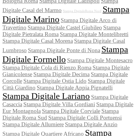
Bologna Roma
Stampa Digitale Ladispoli
Stampa
Stampa
Digitale Casal del Marmo
Stampa DigitaleRoma Nord
Digitale Marino
Stampa Digitale Arco di
Travertino
Stampa Digitale Castel Giubileo
Stampa
Digitale Pietralata Roma
Stampa Digitale Montelibretti
Stampa Digitale Casal Morena
Stampa Digitale Casal
Stampa
Lumbroso
Stampa Digitale Ponte di Nona
Digitale Formello
Stampa Digitale Montesacro
Stampa Digitale Cola di Rienzo Roma
Stampa Digitale
Gianicolense
Stampa Digitale Decima
Stampa Digitale
Corcolle
Stampa Digitale Ostia Lido
Stampa Digitale
Città Giardino
Stampa Digitale Appia Pignatelli
Stampa Digitale Lariano
Stampa Digitale
Casaccia
Stampa Digitale Villa Gordiani
Stampa Digitale
Eur Montagnola
Stampa Digitale Corviale
Stampa
Digitale Roma Sud
Stampa Digitale Colli Portuensi
Stampa Digitale Allumiere
Stampa Digitale Anzio
Stampa
Stampa Digitale Quartiere Africano