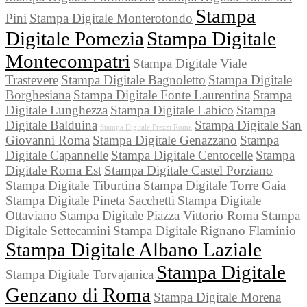
Stampa
Pini
Stampa Digitale Monterotondo
Digitale Pomezia
Stampa Digitale
Montecompatri
Stampa Digitale Viale
Trastevere
Stampa Digitale Bagnoletto
Stampa Digitale
Borghesiana
Stampa Digitale Fonte Laurentina
Stampa
Digitale Lunghezza
Stampa Digitale Labico
Stampa
Digitale Balduina
Stampa Digitale San
Stampa Digitale Prezzi Roma
Giovanni Roma
Stampa Digitale Genazzano
Stampa
Digitale Capannelle
Stampa Digitale Centocelle
Stampa
Digitale Roma Est
Stampa Digitale Castel Porziano
Stampa Digitale Tiburtina
Stampa Digitale Torre Gaia
Stampa Digitale Pineta Sacchetti
Stampa Digitale
Ottaviano
Stampa Digitale Piazza Vittorio Roma
Stampa
Digitale Settecamini
Stampa Digitale Rignano Flaminio
Stampa Digitale Albano Laziale
Stampa Digitale
Stampa Digitale Torvajanica
Genzano di Roma
Stampa Digitale Morena