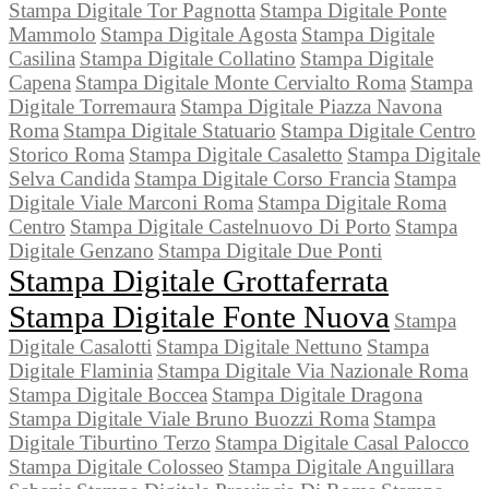
Stampa Digitale Tor Pagnotta
Stampa Digitale Ponte
Mammolo
Stampa Digitale Agosta
Stampa Digitale
Casilina
Stampa Digitale Collatino
Stampa Digitale
Capena
Stampa Digitale Monte Cervialto Roma
Stampa
Digitale Torremaura
Stampa Digitale Piazza Navona
Roma
Stampa Digitale Statuario
Stampa Digitale Centro
Storico Roma
Stampa Digitale Casaletto
Stampa Digitale
Selva Candida
Stampa Digitale Corso Francia
Stampa
Digitale Viale Marconi Roma
Stampa Digitale Roma
Centro
Stampa Digitale Castelnuovo Di Porto
Stampa
Digitale Genzano
Stampa Digitale Due Ponti
Stampa Digitale Grottaferrata
Stampa Digitale Fonte Nuova
Stampa
Digitale Casalotti
Stampa Digitale Nettuno
Stampa
Digitale Flaminia
Stampa Digitale Via Nazionale Roma
Stampa Digitale Boccea
Stampa Digitale Dragona
Stampa Digitale Viale Bruno Buozzi Roma
Stampa
Digitale Tiburtino Terzo
Stampa Digitale Casal Palocco
Stampa Digitale Colosseo
Stampa Digitale Anguillara