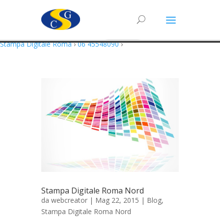
Questo sito utilizza cookie in conformità alla policy e cookie che rientrano
nella responsabilità di terze parti. Proseguendo nella navigazione
acconsenti all’utilizzo di cookie.
Accetto
Maggiori Informazioni
Stampa Digitale Roma
›
06 45548090
›
Stampa Digitale Roma Nord
da
webcreator
| Mag 22, 2015 |
Blog
,
Stampa Digitale Roma Nord