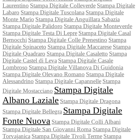
Laurentino
Stampa Digitale Colleverde
Stampa Digitale
Labaro
Stampa Digitale Tuscolana
Stampa Digitale
Monte Mario
Stampa Digitale Anguillara Sabazia
Stampa Digitale Palidoro
Stampa Digitale Monteverde
Stampa Digitale Testa Di Lepre
Stampa Digitale Casal
Bernocchi
Stampa Digitale Colle Prenestino
Stampa
Digitale Spinaceto
Stampa Digitale Maccarese
Stampa
Digitale Quadraro
Stampa Digitale Casaletto
Stampa
Digitale Castel di Leva
Stampa Digitale Casale
Lombroso
Stampa Digitale Villanova Di Guidonia
Stampa Digitale Olevano Romano
Stampa Digitale
Alessandrino
Stampa Digitale Capannelle
Stampa
Stampa Digitale
Digitale Mostacciano
Albano Laziale
Stampa Digitale Dragona
Stampa Digitale
Stampa Digitale Bellegra
Fonte Nuova
Stampa Digitale Colli Albani
Stampa Digitale San Giovanni Roma
Stampa Digitale
Torvajanica
Stampa Digitale Tivoli Terme
Stampa