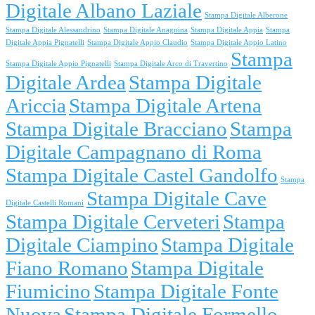
Digitale Albano Laziale
Stampa Digitale Alberone
Stampa Digitale Alessandrino
Stampa Digitale Anagnina
Stampa Digitale Appia
Stampa
Digitale Appia Pignatelli
Stampa Digitale Appio Claudio
Stampa Digitale Appio Latino
Stampa
Stampa Digitale Appio Pignatelli
Stampa Digitale Arco di Travertino
Digitale Ardea
Stampa Digitale
Ariccia
Stampa Digitale Artena
Stampa Digitale Bracciano
Stampa
Digitale Campagnano di Roma
Stampa Digitale Castel Gandolfo
Stampa
Stampa Digitale Cave
Digitale Castelli Romani
Stampa Digitale Cerveteri
Stampa
Digitale Ciampino
Stampa Digitale
Fiano Romano
Stampa Digitale
Fiumicino
Stampa Digitale Fonte
Nuova
Stampa Digitale Formello