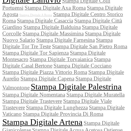
Stampa Digitale Colli
Portuensi
Stampa Digitale Axa Roma
Stampa Digitale
Agosta
Stampa Digitale Centro Storico
Stampa Digitale A Roma
Roma
Stampa Digitale Casaccia
Stampa Digitale Città
Giardino
Stampa Digitale Balduina
Stampa Digitale
Corcolle
Stampa Digitale Massimina
Stampa Digitale
Nuovo Salario
Stampa Digitale Farnesina
Stampa
Digitale Tor Tre Teste
Stampa Digitale San Pietro Roma
Stampa Digitale Tor Sapienza
Stampa Digitale
Montesacro
Stampa Digitale Torvaianica
Stampa
Digitale Casal Bertone
Stampa Digitale Cocciano
Stampa Digitale Piazza Vittorio Roma
Stampa Digitale
Aurelio
Stampa Digitale Capena
Stampa Digitale
Stampa Digitale Palestrina
Valmontone
Stampa Digitale Nomentana
Stampa Digitale Muratella
Stampa Digitale Trastevere
Stampa Digitale Viale
Trastevere
Stampa Digitale Lunghezza
Stampa Digitale
Vaticano
Stampa Digitale Provincia Di Roma
Stampa Digitale Artena
Stampa Digitale
Gianicolense
Stampa Digitale Acqua Acetosa Ostiense