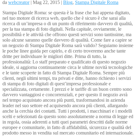
da
webcreator
| Mag 22, 2015 |
Blog
,
Stampa Digitale Roma
Stampa Digitale Roma: se questa è la frase che hai appena digitato,
nel tuo motore di ricerca web, quello che è sicuro è che sarai alla
ricerca di un’impresa o di un punto di riferimento davvero di qualità,
per la tua stampa di foto digitali. Nella capitale, ovviamente, le
possibilità e le attività che offrono questi servizi sono tantissime, ma
solo alcune saranno quelle davvero di qualità. Come fare a capire se
un negozio di Stampa Digitale Roma sarà valido? Seguiamo insieme
le poche linee guida per capirlo, e di certo troveremo anche tante
dritte per individuare le migliori ditte. Prima di tutto, la
professionalità: Lo staff preparato e qualificato di questo negozio
ideale, si aggiorna continuamente circa le ultime novità tecnologiche
e le tante scoperte in fatto di Stampa Digitale Roma. Sempre più
clienti, negli ultimi tempi, tra privati e ditte, hanno richiesto i servizi
di stampa di foto digitali di quest’impresa professionale e
specializzata, certamente. I prezzi e le tariffe di un buon centro sono
davvero vantaggiosi e concorrenziali, e per questo il negozio avrà
nel tempo acquistato ancora più punti, trasformandosi in azienda
leader nel suo settore ed acquisendo ancora più clienti, allargando
anche la cerchia dei contatti. Tutti i prodotti, i macchinari e i modelli
scelti e selezionati da questo sono assolutamente a norma di legge ed
in regola, ossia aderenti a tutti quei parametri descritti dalle norme
europee e comunitarie, in fatto di affidabilità, sicurezza e qualità del
prodotto messo in vendita sul mercato comunitario ed internazionale.