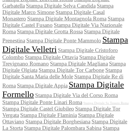
Garbatella
Stampa Digitale Selva Candida
Stampa
Digitale Marco Simone
Stampa Digitale Casal
Monastero
Stampa Digitale Montagnola Roma
Stampa
Digitale Castel Fusano
Stampa Digitale Via Nazionale
Roma
Stampa Digitale Grotta Rossa
Stampa Digitale
Stampa
Prenestina
Stampa Digitale Ponte Mammolo
Digitale Velletri
Stampa Digitale Cristoforo
Colombo
Stampa Digitale Ottavia
Stampa Digitale
Trevignano Romano
Stampa Digitale Magliana
Stampa
Digitale Olgiata
Stampa Digitale Tor Carbone
Stampa
Digitale Santa Maria delle Mole
Stampa Digitale Re di
Stampa Digitale
Roma
Stampa Digitale Appia
Formello
Stampa Digitale Via del Corso Roma
Stampa Digitale Ponte Linari Roma
Stampa Digitale Su Tessuto Roma
Stampa Digitale Castel Giubileo
Stampa Digitale Tor
Vergata
Stampa Digitale Flaminia
Stampa Digitale
Ottaviano
Stampa Digitale Borghesiana
Stampa Digitale
La Storta
Stampa Digitale Palombara Sabina
Stampa