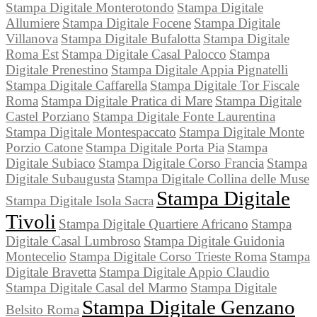
Stampa Digitale Monterotondo
Stampa Digitale
Allumiere
Stampa Digitale Focene
Stampa Digitale
Villanova
Stampa Digitale Bufalotta
Stampa Digitale
Roma Est
Stampa Digitale Casal Palocco
Stampa
Digitale Prenestino
Stampa Digitale Appia Pignatelli
Stampa Digitale Caffarella
Stampa Digitale Tor Fiscale
Roma
Stampa Digitale Pratica di Mare
Stampa Digitale
Castel Porziano
Stampa Digitale Fonte Laurentina
Stampa Digitale Montespaccato
Stampa Digitale Monte
Porzio Catone
Stampa Digitale Porta Pia
Stampa
Digitale Subiaco
Stampa Digitale Corso Francia
Stampa
Digitale Subaugusta
Stampa Digitale Collina delle Muse
Stampa Digitale
Stampa Digitale Isola Sacra
Tivoli
Stampa Digitale Quartiere Africano
Stampa
Digitale Casal Lumbroso
Stampa Digitale Guidonia
Montecelio
Stampa Digitale Corso Trieste Roma
Stampa
Digitale Bravetta
Stampa Digitale Appio Claudio
Stampa Digitale Casal del Marmo
Stampa Digitale
Stampa Digitale Genzano
Belsito Roma