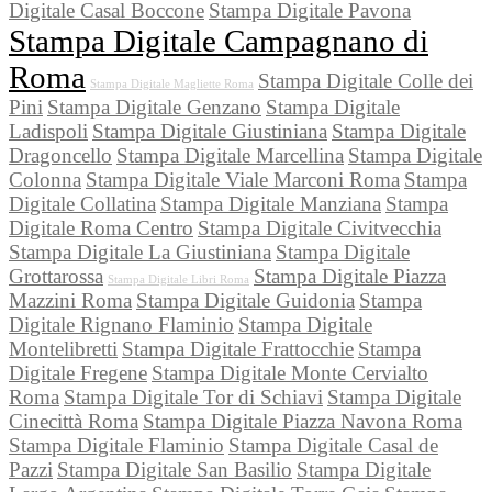
Digitale Casal Boccone
Stampa Digitale Pavona
Stampa Digitale Campagnano di
Roma
Stampa Digitale Colle dei
Stampa Digitale Magliette Roma
Pini
Stampa Digitale Genzano
Stampa Digitale
Ladispoli
Stampa Digitale Giustiniana
Stampa Digitale
Dragoncello
Stampa Digitale Marcellina
Stampa Digitale
Colonna
Stampa Digitale Viale Marconi Roma
Stampa
Digitale Collatina
Stampa Digitale Manziana
Stampa
Digitale Roma Centro
Stampa Digitale Civitvecchia
Stampa Digitale La Giustiniana
Stampa Digitale
Grottarossa
Stampa Digitale Piazza
Stampa Digitale Libri Roma
Mazzini Roma
Stampa Digitale Guidonia
Stampa
Digitale Rignano Flaminio
Stampa Digitale
Montelibretti
Stampa Digitale Frattocchie
Stampa
Digitale Fregene
Stampa Digitale Monte Cervialto
Roma
Stampa Digitale Tor di Schiavi
Stampa Digitale
Cinecittà Roma
Stampa Digitale Piazza Navona Roma
Stampa Digitale Flaminio
Stampa Digitale Casal de
Pazzi
Stampa Digitale San Basilio
Stampa Digitale