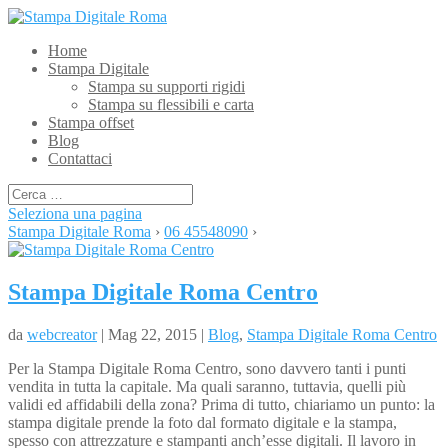
Home
Stampa Digitale
Stampa su supporti rigidi
Stampa su flessibili e carta
Stampa offset
Blog
Contattaci
Seleziona una pagina
Stampa Digitale Roma
›
06 45548090
›
Stampa Digitale Roma Centro
da
webcreator
| Mag 22, 2015 |
Blog
,
Stampa Digitale Roma Centro
Per la Stampa Digitale Roma Centro, sono davvero tanti i punti
vendita in tutta la capitale. Ma quali saranno, tuttavia, quelli più
validi ed affidabili della zona? Prima di tutto, chiariamo un punto: la
stampa digitale prende la foto dal formato digitale e la stampa,
spesso con attrezzature e stampanti anch’esse digitali. Il lavoro in