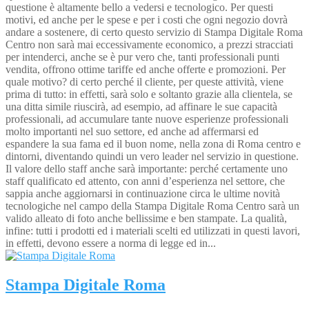
questione è altamente bello a vedersi e tecnologico. Per questi
motivi, ed anche per le spese e per i costi che ogni negozio dovrà
andare a sostenere, di certo questo servizio di Stampa Digitale Roma
Centro non sarà mai eccessivamente economico, a prezzi stracciati
per intenderci, anche se è pur vero che, tanti professionali punti
vendita, offrono ottime tariffe ed anche offerte e promozioni. Per
quale motivo? di certo perché il cliente, per queste attività, viene
prima di tutto: in effetti, sarà solo e soltanto grazie alla clientela, se
una ditta simile riuscirà, ad esempio, ad affinare le sue capacità
professionali, ad accumulare tante nuove esperienze professionali
molto importanti nel suo settore, ed anche ad affermarsi ed
espandere la sua fama ed il buon nome, nella zona di Roma centro e
dintorni, diventando quindi un vero leader nel servizio in questione.
Il valore dello staff anche sarà importante: perché certamente uno
staff qualificato ed attento, con anni d’esperienza nel settore, che
sappia anche aggiornarsi in continuazione circa le ultime novità
tecnologiche nel campo della Stampa Digitale Roma Centro sarà un
valido alleato di foto anche bellissime e ben stampate. La qualità,
infine: tutti i prodotti ed i materiali scelti ed utilizzati in questi lavori,
in effetti, devono essere a norma di legge ed in...
Stampa Digitale Roma