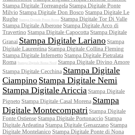
Stampa Digitale Torreangela
Stampa Digitale Ponte
Milvio
Stampa Digitale Don Bosco
Stampa Digitale Le
Rughe
Stampa Digitale Tor Di Valle
Stampa Digitale Prezzi Roma
Stampa Digitale Alberone
Stampa Digitale Arco di
Travertino
Stampa Digitale Capocotta
Stampa Digitale
Stampa Digitale Lariano
Granai
Stampa
Digitale Laurentina
Stampa Digitale Collina Fleming
Stampa Digitale Infernetto
Stampa Digitale Pietralata
Roma
Stampa Digitale Divino Amore
Stampa Digitale Roma Nord
Stampa Digitale
Stampa Digitale Cecchina
Ciampino
Stampa Digitale Nemi
Stampa Digitale Ariccia
Stampa Digitale
Stampa
Pigneto
Stampa Digitale Casal Morena
Digitale Montecompatri
Stampa Digitale
Fonte Ostiense
Stampa Digitale Portonaccio
Stampa
Digitale Ardeatina
Stampa Digitale Genazzano
Stampa
Digitale Montelanico
Stampa Digitale Ponte di Nona