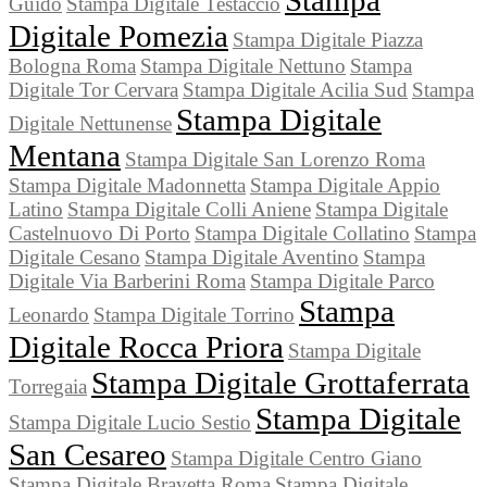
Stampa
Guido
Stampa Digitale Testaccio
Digitale Pomezia
Stampa Digitale Piazza
Bologna Roma
Stampa Digitale Nettuno
Stampa
Digitale Tor Cervara
Stampa Digitale Acilia Sud
Stampa
Stampa Digitale
Digitale Nettunense
Mentana
Stampa Digitale San Lorenzo Roma
Stampa Digitale Madonnetta
Stampa Digitale Appio
Latino
Stampa Digitale Colli Aniene
Stampa Digitale
Castelnuovo Di Porto
Stampa Digitale Collatino
Stampa
Digitale Cesano
Stampa Digitale Aventino
Stampa
Digitale Via Barberini Roma
Stampa Digitale Parco
Stampa
Leonardo
Stampa Digitale Torrino
Digitale Rocca Priora
Stampa Digitale
Stampa Digitale Grottaferrata
Torregaia
Stampa Digitale
Stampa Digitale Lucio Sestio
San Cesareo
Stampa Digitale Centro Giano
Stampa Digitale Bravetta Roma
Stampa Digitale