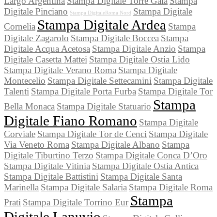
Largo Argentina
Stampa Digitale Torre Gaia
Stampa
Digitale Pinciano
Stampa Digitale
Stampa DigitaleRoma Nord
Stampa Digitale Ardea
Cornelia
Stampa
Digitale Zagarolo
Stampa Digitale Boccea
Stampa
Digitale Acqua Acetosa
Stampa Digitale Anzio
Stampa
Digitale Casetta Mattei
Stampa Digitale Ostia Lido
Stampa Digitale Verano Roma
Stampa Digitale
Montecelio
Stampa Digitale Settecamini
Stampa Digitale
Talenti
Stampa Digitale Porta Furba
Stampa Digitale Tor
Stampa
Bella Monaca
Stampa Digitale Statuario
Digitale Fiano Romano
Stampa Digitale
Corviale
Stampa Digitale Tor de Cenci
Stampa Digitale
Via Veneto Roma
Stampa Digitale Albano
Stampa
Digitale Tiburtino Terzo
Stampa Digitale Conca D’Oro
Stampa Digitale Vitinia
Stampa Digitale Ostia Antica
Stampa Digitale Battistini
Stampa Digitale Santa
Marinella
Stampa Digitale Salaria
Stampa Digitale Roma
Stampa
Prati
Stampa Digitale Torrino Eur
Digitale Lanuvio