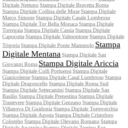
Digitale Nettuno
Stampa Digitale Bravetta Roma
Stampa Digitale Collina delle Muse
Stampa Digitale
Marco Simone
Stampa Digitale Casale Lombroso
Stampa Digitale Tor Bella Monaca
Stampa Digitale
Torregaia
Stampa Digitale Cassia
Stampa Digitale
Capocotta
Stampa Digitale Valmontone
Stampa Digitale
Stampa
Trigoria
Stampa Digitale Ponte Mammolo
Digitale Mentana
Stampa Digitale San
Stampa Digitale Ariccia
Giovanni Roma
Stampa Digitale Colli Portuensi
Stampa Digitale
Gianicolense
Stampa Digitale Casal Lumbroso
Stampa
Digitale Dragoncello
Stampa Digitale Roma Sud
Stampa Digitale Settecamini
Stampa Digitale San
Basilio
Stampa Digitale Prenestina
Stampa Digitale
Trastevere
Stampa Digitale Genzano
Stampa Digitale
Villanova Di Guidonia
Stampa Digitale Torrevecchia
Stampa Digitale Agosta
Stampa Digitale Cristoforo
Colombo
Stampa Digitale Olevano Romano
Stampa
Digitale Anagnina
Stampa Digitale Torrino Eur