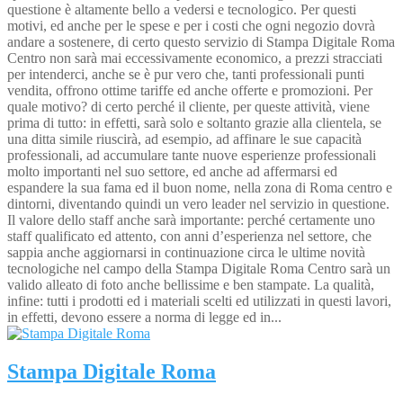
questione è altamente bello a vedersi e tecnologico. Per questi
motivi, ed anche per le spese e per i costi che ogni negozio dovrà
andare a sostenere, di certo questo servizio di Stampa Digitale Roma
Centro non sarà mai eccessivamente economico, a prezzi stracciati
per intenderci, anche se è pur vero che, tanti professionali punti
vendita, offrono ottime tariffe ed anche offerte e promozioni. Per
quale motivo? di certo perché il cliente, per queste attività, viene
prima di tutto: in effetti, sarà solo e soltanto grazie alla clientela, se
una ditta simile riuscirà, ad esempio, ad affinare le sue capacità
professionali, ad accumulare tante nuove esperienze professionali
molto importanti nel suo settore, ed anche ad affermarsi ed
espandere la sua fama ed il buon nome, nella zona di Roma centro e
dintorni, diventando quindi un vero leader nel servizio in questione.
Il valore dello staff anche sarà importante: perché certamente uno
staff qualificato ed attento, con anni d’esperienza nel settore, che
sappia anche aggiornarsi in continuazione circa le ultime novità
tecnologiche nel campo della Stampa Digitale Roma Centro sarà un
valido alleato di foto anche bellissime e ben stampate. La qualità,
infine: tutti i prodotti ed i materiali scelti ed utilizzati in questi lavori,
in effetti, devono essere a norma di legge ed in...
Stampa Digitale Roma