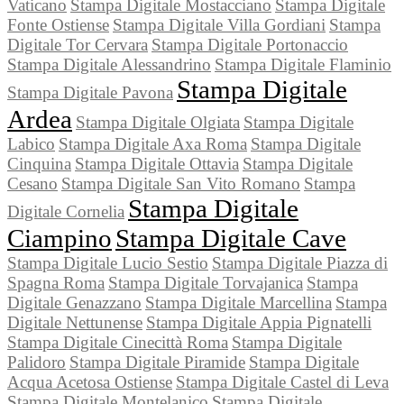
Vaticano
Stampa Digitale Mostacciano
Stampa Digitale
Fonte Ostiense
Stampa Digitale Villa Gordiani
Stampa
Digitale Tor Cervara
Stampa Digitale Portonaccio
Stampa Digitale Alessandrino
Stampa Digitale Flaminio
Stampa Digitale
Stampa Digitale Pavona
Ardea
Stampa Digitale Olgiata
Stampa Digitale
Labico
Stampa Digitale Axa Roma
Stampa Digitale
Cinquina
Stampa Digitale Ottavia
Stampa Digitale
Cesano
Stampa Digitale San Vito Romano
Stampa
Stampa Digitale
Digitale Cornelia
Ciampino
Stampa Digitale Cave
Stampa Digitale Lucio Sestio
Stampa Digitale Piazza di
Spagna Roma
Stampa Digitale Torvajanica
Stampa
Digitale Genazzano
Stampa Digitale Marcellina
Stampa
Digitale Nettunense
Stampa Digitale Appia Pignatelli
Stampa Digitale Cinecittà Roma
Stampa Digitale
Palidoro
Stampa Digitale Piramide
Stampa Digitale
Acqua Acetosa Ostiense
Stampa Digitale Castel di Leva
Stampa Digitale Montelanico
Stampa Digitale