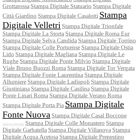
Grottarossa
Stampa Digitale Statuario
Stampa Digitale
Stampa
Città Giardino
Stampa Digitale Casalotti
Digitale Velletri
Stampa Digitale Trionfale
Stampa Digitale La Storta
Stampa Digitale Roma Eur
Stampa Digitale Selva Candida
Stampa Digitale Torrino
Stampa Digitale Colle Portuense
Stampa Digitale Ostia
Lido
Stampa Digitale Magliana
Stampa Digitale Le
Rughe
Stampa Digitale Ponte Milvio
Stampa Digitale
Viale Bruno Buozzi Roma
Stampa Digitale Tor Vergata
Stampa Digitale Fonte Laurentina
Stampa Digitale
Allumiere
Stampa Digitale Ladispoli
Stampa Digitale
Giustiniana
Stampa Digitale Casilina
Stampa Digitale
Ponte Linari Roma
Stampa Digitale Verano Roma
Stampa Digitale
Stampa Digitale Porta Pia
Fonte Nuova
Stampa Digitale Casal Boccone
Stampa Digitale Colle Monastero
Stampa
stampa digitale
Digitale Garbatella
Stampa Digitale Villanova
Stampa
Digitale Acqua Acetosa
Stampa Digitale Prenestino