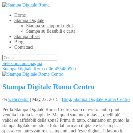
Home
Stampa Digitale
Stampa su supporti rigidi
Stampa su flessibili e carta
Stampa offset
Blog
Contattaci
Seleziona una pagina
Stampa Digitale Roma
›
06 45548090
›
Stampa Digitale Roma Centro
da
webcreator
| Mag 22, 2015 |
Blog
,
Stampa Digitale Roma Centro
Per la Stampa Digitale Roma Centro, sono davvero tanti i punti
vendita in tutta la capitale. Ma quali saranno, tuttavia, quelli più
validi ed affidabili della zona? Prima di tutto, chiariamo un punto: la
stampa digitale prende la foto dal formato digitale e la stampa,
spesso con attrezzature e stampanti anch’esse digitali. Il lavoro in