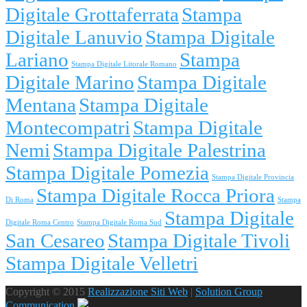
Digitale Grottaferrata
Stampa
Digitale Lanuvio
Stampa Digitale
Lariano
Stampa
Stampa Digitale Litorale Romano
Digitale Marino
Stampa Digitale
Mentana
Stampa Digitale
Montecompatri
Stampa Digitale
Nemi
Stampa Digitale Palestrina
Stampa Digitale Pomezia
Stampa Digitale Provincia
Stampa Digitale Rocca Priora
Di Roma
Stampa
Stampa Digitale
Digitale Roma Centro
Stampa Digitale Roma Sud
San Cesareo
Stampa Digitale Tivoli
Stampa Digitale Velletri
Copyright © 2015
Realizzazione Siti Web
|
Solution Group
Communication