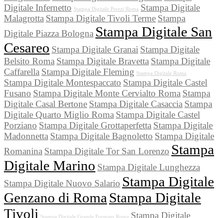
Digitale Infernetto
Stampa Digitale
Stampa Digitale Prezzi Roma
Malagrotta
Stampa Digitale Tivoli Terme
Stampa
Stampa Digitale San
Digitale Piazza Bologna
Cesareo
Stampa Digitale Granai
Stampa Digitale
Belsito Roma
Stampa Digitale Bravetta
Stampa Digitale
Caffarella
Stampa Digitale Fleming
Stampa Digitale Roma
Stampa Digitale Montespaccato
Stampa Digitale Castel
Fusano
Stampa Digitale Monte Cervialto Roma
Stampa
Digitale Casal Bertone
Stampa Digitale Casaccia
Stampa
Digitale Quarto Miglio Roma
Stampa Digitale Castel
Porziano
Stampa Digitale Grottaperfetta
Stampa Digitale
Madonnetta
Stampa Digitale Bagnoletto
Stampa Digitale
Stampa
Romanina
Stampa Digitale Tor San Lorenzo
Digitale Marino
Stampa Digitale Lunghezza
Stampa Digitale
Stampa Digitale Nuovo Salario
Genzano di Roma
Stampa Digitale
Tivoli
Stampa Digitale
Stampa Digitale Grande Formato Roma