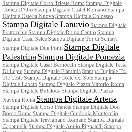
Stampa Digitale Corso Trieste Roma
Stampa Digitale
Conca D’Oro
Stampa Digitale Castel Romano
Stampa
Digitale Osteria Nuova
Stampa Digitale Colosseo
Stampa Digitale Lanuvio
Stampa Digitale
Frattocchie
Stampa Digitale Roma Centro
Stampa
Digitale Casal Selce
Stampa Digitale Tor di Schiavi
Stampa Digitale
Stampa Digitale Due Ponti
Palestrina
Stampa Digitale Pomezia
Stampa Digitale Casal Bernocchi
Stampa Digitale Testa
Di Lepre
Stampa Digitale Flaminia
Stampa Digitale Tor
Tre Teste
Stampa Digitale Colle del Sole
Stampa
Digitale Labaro
Stampa Digitale Piazza Vittorio Roma
Stampa Digitale Bufalotta
Stampa Digitale Piazza
Stampa Digitale Artena
Navona Roma
Stampa Digitale Corso Francia
Stampa Digitale Don
Bosco Roma
Stampa Digitale Guidonia Montecelio
Stampa Digitale Trevignano Romano
Stampa Digitale
Capannelle
Stampa Digitale Appio Pignatelli
Stampa