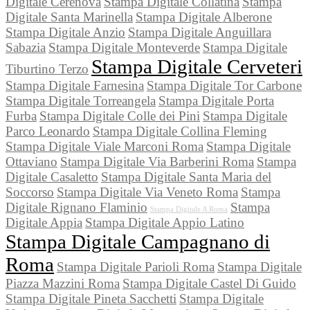
Digitale Cerenova
Stampa Digitale Collatina
Stampa
Digitale Santa Marinella
Stampa Digitale Alberone
Stampa Digitale Anzio
Stampa Digitale Anguillara
Sabazia
Stampa Digitale Monteverde
Stampa Digitale
Stampa Digitale Cerveteri
Tiburtino Terzo
Stampa Digitale Farnesina
Stampa Digitale Tor Carbone
Stampa Digitale Torreangela
Stampa Digitale Porta
Furba
Stampa Digitale Colle dei Pini
Stampa Digitale
Parco Leonardo
Stampa Digitale Collina Fleming
Stampa Digitale Viale Marconi Roma
Stampa Digitale
Ottaviano
Stampa Digitale Via Barberini Roma
Stampa
Digitale Casaletto
Stampa Digitale Santa Maria del
Soccorso
Stampa Digitale Via Veneto Roma
Stampa
Digitale Rignano Flaminio
Stampa
Stampa Digitale A Roma
Digitale Appia
Stampa Digitale Appio Latino
Stampa Digitale Campagnano di
Roma
Stampa Digitale Parioli Roma
Stampa Digitale
Piazza Mazzini Roma
Stampa Digitale Castel Di Guido
Stampa Digitale Pineta Sacchetti
Stampa Digitale