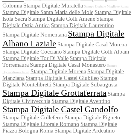
Colonna
Stampa Digitale Muratella
Stampa Digitale Magliette Roma
Stampa Digitale Santa Maria delle Mole
Stampa Digitale
Isola Sacra
Stampa Digitale Colli Aniene
Stampa
Digitale Ostia Antica
Stampa Digitale Laurentino
Stampa Digitale
Stampa Digitale Nomentana
Albano Laziale
Stampa Digitale Casal Morena
Stampa Digitale Cocciano
Stampa Digitale Colli Albani
Stampa Digitale Tor Di Valle
Stampa Digitale
Torremaura
Stampa Digitale Casal Monastero
Stampa
Stampa Digitale Morena
Stampa Digitale
DigitaleRoma Nord
Manziana
Stampa Digitale Castel Giubileo
Stampa
Digitale Montelibretti
Stampa Digitale Subaugusta
Stampa Digitale Grottaferrata
Stampa
Digitale Civitvecchia
Stampa Digitale Aventino
Stampa Digitale Castel Gandolfo
Stampa Digitale Colleferro
Stampa Digitale Pigneto
Stampa Digitale Litorale Romano
Stampa Digitale
Piazza Bologna Roma
Stampa Digitale Ardeatino