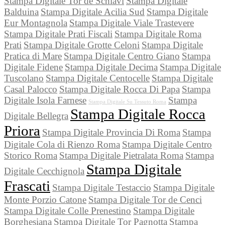
Stampa Digitale Tor de Schiavi
Stampa Digitale
Balduina
Stampa Digitale Acilia Sud
Stampa Digitale
Eur Montagnola
Stampa Digitale Viale Trastevere
Stampa Digitale Prati Fiscali
Stampa Digitale Roma
Prati
Stampa Digitale Grotte Celoni
Stampa Digitale
Pratica di Mare
Stampa Digitale Centro Giano
Stampa
Digitale Fidene
Stampa Digitale Decima
Stampa Digitale
Tuscolano
Stampa Digitale Centocelle
Stampa Digitale
Casal Palocco
Stampa Digitale Rocca Di Papa
Stampa
Digitale Isola Farnese
Stampa
Stampa Digitale Su Tessuto Roma
Stampa Digitale Rocca
Digitale Bellegra
Priora
Stampa Digitale Provincia Di Roma
Stampa
Digitale Cola di Rienzo Roma
Stampa Digitale Centro
Storico Roma
Stampa Digitale Pietralata Roma
Stampa
Stampa Digitale
Digitale Cecchignola
Frascati
Stampa Digitale Testaccio
Stampa Digitale
Monte Porzio Catone
Stampa Digitale Tor de Cenci
Stampa Digitale Colle Prenestino
Stampa Digitale
Borghesiana
Stampa Digitale Tor Pagnotta
Stampa