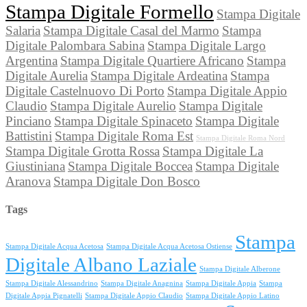
Stampa Digitale Formello
Stampa Digitale
Salaria
Stampa Digitale Casal del Marmo
Stampa
Digitale Palombara Sabina
Stampa Digitale Largo
Argentina
Stampa Digitale Quartiere Africano
Stampa
Digitale Aurelia
Stampa Digitale Ardeatina
Stampa
Digitale Castelnuovo Di Porto
Stampa Digitale Appio
Claudio
Stampa Digitale Aurelio
Stampa Digitale
Pinciano
Stampa Digitale Spinaceto
Stampa Digitale
Battistini
Stampa Digitale Roma Est
Stampa Digitale Roma Nord
Stampa Digitale Grotta Rossa
Stampa Digitale La
Giustiniana
Stampa Digitale Boccea
Stampa Digitale
Aranova
Stampa Digitale Don Bosco
Tags
Stampa
Stampa Digitale Acqua Acetosa
Stampa Digitale Acqua Acetosa Ostiense
Digitale Albano Laziale
Stampa Digitale Alberone
Stampa Digitale Alessandrino
Stampa Digitale Anagnina
Stampa Digitale Appia
Stampa
Digitale Appia Pignatelli
Stampa Digitale Appio Claudio
Stampa Digitale Appio Latino