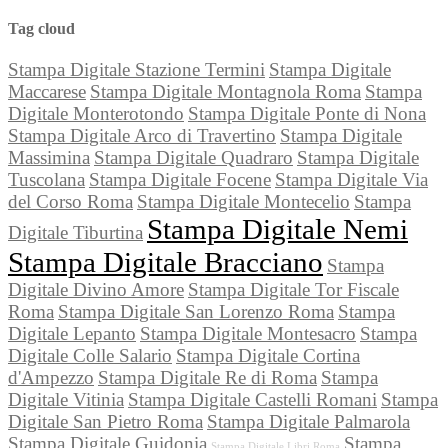
Tag cloud
Stampa Digitale Stazione Termini
Stampa Digitale
Maccarese
Stampa Digitale Montagnola Roma
Stampa
Digitale Monterotondo
Stampa Digitale Ponte di Nona
Stampa Digitale Arco di Travertino
Stampa Digitale
Massimina
Stampa Digitale Quadraro
Stampa Digitale
Tuscolana
Stampa Digitale Focene
Stampa Digitale Via
del Corso Roma
Stampa Digitale Montecelio
Stampa
Stampa Digitale Nemi
Digitale Tiburtina
Stampa Digitale Bracciano
Stampa
Digitale Divino Amore
Stampa Digitale Tor Fiscale
Roma
Stampa Digitale San Lorenzo Roma
Stampa
Digitale Lepanto
Stampa Digitale Montesacro
Stampa
Digitale Colle Salario
Stampa Digitale Cortina
d'Ampezzo
Stampa Digitale Re di Roma
Stampa
Digitale Vitinia
Stampa Digitale Castelli Romani
Stampa
Digitale San Pietro Roma
Stampa Digitale Palmarola
Stampa Digitale Guidonia
Stampa
Stampa Digitale Libri Roma