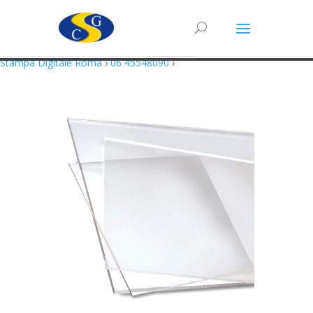
Questo sito utilizza cookie in conformità alla policy e cookie che rientrano
nella responsabilità di terze parti. Proseguendo nella navigazione
acconsenti all’utilizzo di cookie.
Accetto
Maggiori Informazioni
Stampa Digitale Roma
›
06 45548090
›