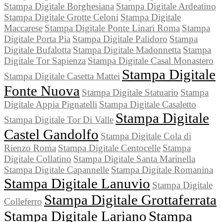
Stampa Digitale Borghesiana
Stampa Digitale Ardeatino
Stampa Digitale Grotte Celoni
Stampa Digitale
Maccarese
Stampa Digitale Ponte Linari Roma
Stampa
Digitale Porta Pia
Stampa Digitale Palidoro
Stampa
Digitale Bufalotta
Stampa Digitale Madonnetta
Stampa
Digitale Tor Sapienza
Stampa Digitale Casal Monastero
Stampa Digitale
Stampa Digitale Casetta Mattei
Fonte Nuova
Stampa Digitale Statuario
Stampa
Digitale Appia Pignatelli
Stampa Digitale Casaletto
Stampa Digitale
Stampa Digitale Tor Di Valle
Castel Gandolfo
Stampa Digitale Cola di
Rienzo Roma
Stampa Digitale Centocelle
Stampa
Digitale Collatino
Stampa Digitale Santa Marinella
Stampa Digitale Capannelle
Stampa Digitale Romanina
Stampa Digitale Lanuvio
Stampa Digitale
Stampa Digitale Grottaferrata
Colleferro
Stampa Digitale Lariano
Stampa