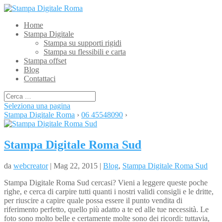
Home
Stampa Digitale
Stampa su supporti rigidi
Stampa su flessibili e carta
Stampa offset
Blog
Contattaci
Seleziona una pagina
Stampa Digitale Roma
›
06 45548090
›
Stampa Digitale Roma Sud
da
webcreator
| Mag 22, 2015 |
Blog
,
Stampa Digitale Roma Sud
Stampa Digitale Roma Sud cercasi? Vieni a leggere queste poche
righe, e cerca di carpire tutti quanti i nostri validi consigli e le dritte,
per riuscire a capire quale possa essere il punto vendita di
riferimento perfetto, quello più adatto a te ed alle tue necessità. Le
foto sono molto belle e certamente molte sono dei ricordi: tuttavia,