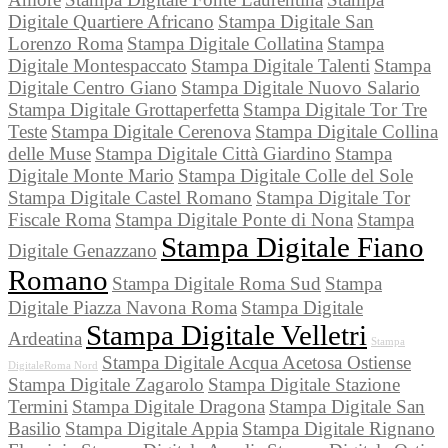
Digitale Quartiere Africano
Stampa Digitale San
Lorenzo Roma
Stampa Digitale Collatina
Stampa
Digitale Montespaccato
Stampa Digitale Talenti
Stampa
Digitale Centro Giano
Stampa Digitale Nuovo Salario
Stampa Digitale Grottaperfetta
Stampa Digitale Tor Tre
Teste
Stampa Digitale Cerenova
Stampa Digitale Collina
delle Muse
Stampa Digitale Città Giardino
Stampa
Digitale Monte Mario
Stampa Digitale Colle del Sole
Stampa Digitale Castel Romano
Stampa Digitale Tor
Fiscale Roma
Stampa Digitale Ponte di Nona
Stampa
Stampa Digitale Fiano
Digitale Genazzano
Romano
Stampa Digitale Roma Sud
Stampa
Digitale Piazza Navona Roma
Stampa Digitale
Stampa Digitale Velletri
Ardeatina
Stampa
Stampa Digitale Acqua Acetosa Ostiense
DigitaleRoma Nord
Stampa Digitale Zagarolo
Stampa Digitale Stazione
Termini
Stampa Digitale Dragona
Stampa Digitale San
Basilio
Stampa Digitale Appia
Stampa Digitale Rignano