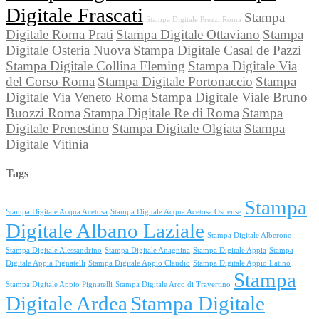
Digitale Frascati
Stampa
Stampa Digitale Prezzi Roma
Digitale Roma Prati
Stampa Digitale Ottaviano
Stampa
Digitale Osteria Nuova
Stampa Digitale Casal de Pazzi
Stampa Digitale Collina Fleming
Stampa Digitale Via
del Corso Roma
Stampa Digitale Portonaccio
Stampa
Digitale Via Veneto Roma
Stampa Digitale Viale Bruno
Buozzi Roma
Stampa Digitale Re di Roma
Stampa
Digitale Prenestino
Stampa Digitale Olgiata
Stampa
Digitale Vitinia
Tags
Stampa
Stampa Digitale Acqua Acetosa
Stampa Digitale Acqua Acetosa Ostiense
Digitale Albano Laziale
Stampa Digitale Alberone
Stampa Digitale Alessandrino
Stampa Digitale Anagnina
Stampa Digitale Appia
Stampa
Digitale Appia Pignatelli
Stampa Digitale Appio Claudio
Stampa Digitale Appio Latino
Stampa
Stampa Digitale Appio Pignatelli
Stampa Digitale Arco di Travertino
Digitale Ardea
Stampa Digitale