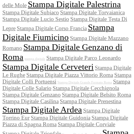
Stampa Digitale Palestrina
delle Mole
Stampa Digitale Subiaco
Stampa Digitale Torvaianica
Stampa Digitale Lucio Sestio
Stampa Digitale Testa Di
Stampa
Lepre
Stampa Digitale Corso Francia
Digitale Fiumicino
Stampa Digitale Mazzano
Stampa Digitale Genzano di
Romano
Roma
Stampa Digitale Parco Leonardo
stampa digitale
Stampa Digitale Cerveteri
Stampa Digitale
Le Rughe
Stampa Digitale Piazza Vittorio Roma
Stampa
Digitale Colli Portuensi
Stampa
Stampa Digitale Grande Formato Roma
Digitale Colle Salario
Stampa Digitale Cecchignola
Stampa Digitale Genzano
Stampa Digitale Belsito Roma
Stampa Digitale Casilina
Stampa Digitale Prenestina
Stampa Digitale Ardea
Stampa Digitale
Torrino Eur
Stampa Digitale Guidonia
Stampa Digitale
Piazza di Spagna Roma
Stampa Digitale Corviale
Stampa
Stampa Digitale Trionfale