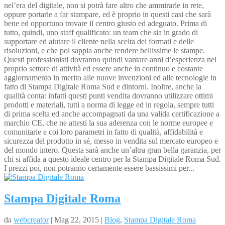
nel’era del digitale, non si potrà fare altro che ammirarle in rete,
oppure portarle a far stampare, ed è proprio in questi casi che sarà
bene ed opportuno trovare il centro giusto ed adeguato. Prima di
tutto, quindi, uno staff qualificato: un team che sia in grado di
supportare ed aiutare il cliente nella scelta dei formati e delle
risoluzioni, e che poi sappia anche rendere bellissime le stampe.
Questi professionisti dovranno quindi vantare anni d’esperienza nel
proprio settore di attività ed essere anche in continuo e costante
aggiornamento in merito alle nuove invenzioni ed alle tecnologie in
fatto di Stampa Digitale Roma Sud e dintorni. Inoltre, anche la
qualità conta: infatti questi punti vendita dovranno utilizzare ottimi
prodotti e materiali, tutti a norma di legge ed in regola, sempre tutti
di prima scelta ed anche accompagnati da una valida certificazione a
marchio CE, che ne attesti la sua aderenza con le norme europee e
comunitarie e coi loro parametri in fatto di qualità, affidabilità e
sicurezza del prodotto in sé, messo in vendita sul mercato europeo e
del mondo intero. Questa sarà anche un’altra gran bella garanzia, per
chi si affida a questo ideale centro per la Stampa Digitale Roma Sud.
I prezzi poi, non potranno certamente essere bassissimi per...
Stampa Digitale Roma
da
webcreator
| Mag 22, 2015 |
Blog
,
Stampa Digitale Roma