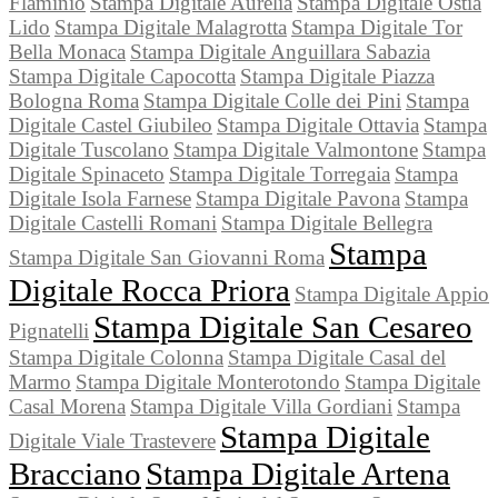
Flaminio
Stampa Digitale Aurelia
Stampa Digitale Ostia
Lido
Stampa Digitale Malagrotta
Stampa Digitale Tor
Bella Monaca
Stampa Digitale Anguillara Sabazia
Stampa Digitale Capocotta
Stampa Digitale Piazza
Bologna Roma
Stampa Digitale Colle dei Pini
Stampa
Digitale Castel Giubileo
Stampa Digitale Ottavia
Stampa
Digitale Tuscolano
Stampa Digitale Valmontone
Stampa
Digitale Spinaceto
Stampa Digitale Torregaia
Stampa
Digitale Isola Farnese
Stampa Digitale Pavona
Stampa
Digitale Castelli Romani
Stampa Digitale Bellegra
Stampa
Stampa Digitale San Giovanni Roma
Digitale Rocca Priora
Stampa Digitale Appio
Stampa Digitale San Cesareo
Pignatelli
Stampa Digitale Colonna
Stampa Digitale Casal del
Marmo
Stampa Digitale Monterotondo
Stampa Digitale
Casal Morena
Stampa Digitale Villa Gordiani
Stampa
Stampa Digitale
Digitale Viale Trastevere
Bracciano
Stampa Digitale Artena