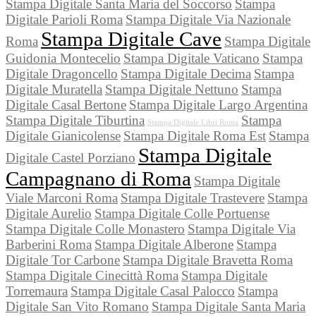
Stampa Digitale Santa Maria del Soccorso
Stampa
Digitale Parioli Roma
Stampa Digitale Via Nazionale
Stampa Digitale Cave
Roma
Stampa Digitale
Guidonia Montecelio
Stampa Digitale Vaticano
Stampa
Digitale Dragoncello
Stampa Digitale Decima
Stampa
Digitale Muratella
Stampa Digitale Nettuno
Stampa
Digitale Casal Bertone
Stampa Digitale Largo Argentina
Stampa Digitale Tiburtina
Stampa
Stampa Digitale Libri Roma
Digitale Gianicolense
Stampa Digitale Roma Est
Stampa
Stampa Digitale
Digitale Castel Porziano
Campagnano di Roma
Stampa Digitale
Viale Marconi Roma
Stampa Digitale Trastevere
Stampa
Digitale Aurelio
Stampa Digitale Colle Portuense
Stampa Digitale Colle Monastero
Stampa Digitale Via
Barberini Roma
Stampa Digitale Alberone
Stampa
Digitale Tor Carbone
Stampa Digitale Bravetta Roma
Stampa Digitale Cinecittà Roma
Stampa Digitale
Torremaura
Stampa Digitale Casal Palocco
Stampa
Digitale San Vito Romano
Stampa Digitale Santa Maria