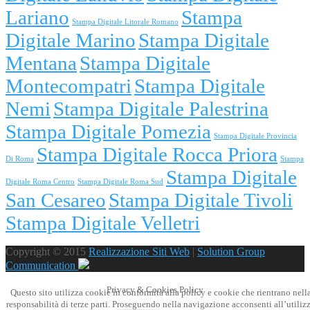
Lariano
Stampa
Stampa Digitale Litorale Romano
Digitale Marino
Stampa Digitale
Mentana
Stampa Digitale
Montecompatri
Stampa Digitale
Nemi
Stampa Digitale Palestrina
Stampa Digitale Pomezia
Stampa Digitale Provincia
Stampa Digitale Rocca Priora
Di Roma
Stampa
Stampa Digitale
Digitale Roma Centro
Stampa Digitale Roma Sud
San Cesareo
Stampa Digitale Tivoli
Stampa Digitale Velletri
Copyright © 2015
Realizzazione Siti Web
|
Solution Group
Communication
Privacy & Cookies Policy
Questo sito utilizza cookie in conformità alla policy e cookie che rientrano nell
responsabilità di terze parti. Proseguendo nella navigazione acconsenti all’utiliz