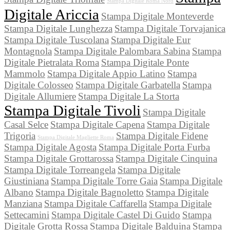
Stampa Digitale Roma Nord
Digitale Ariccia
Stampa Digitale Monteverde
Stampa Digitale Lunghezza
Stampa Digitale Torvajanica
Stampa Digitale Tuscolana
Stampa Digitale Eur
Montagnola
Stampa Digitale Palombara Sabina
Stampa
Digitale Pietralata Roma
Stampa Digitale Ponte
Mammolo
Stampa Digitale Appio Latino
Stampa
Digitale Colosseo
Stampa Digitale Garbatella
Stampa
Digitale Allumiere
Stampa Digitale La Storta
Stampa Digitale Tivoli
Stampa Digitale
Casal Selce
Stampa Digitale Capena
Stampa Digitale
Trigoria
Stampa Digitale Fidene
Stampa Digitale Magliette Roma
Stampa Digitale Agosta
Stampa Digitale Porta Furba
Stampa Digitale Grottarossa
Stampa Digitale Cinquina
Stampa Digitale Torreangela
Stampa Digitale
Giustiniana
Stampa Digitale Torre Gaia
Stampa Digitale
Albano
Stampa Digitale Bagnoletto
Stampa Digitale
Manziana
Stampa Digitale Caffarella
Stampa Digitale
Settecamini
Stampa Digitale Castel Di Guido
Stampa
Digitale Grotta Rossa
Stampa Digitale Balduina
Stampa