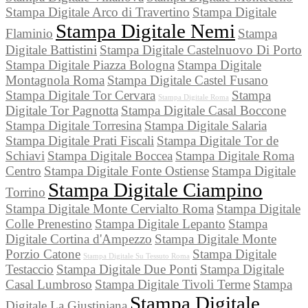
Stampa Digitale Arco di Travertino
Stampa Digitale
Stampa Digitale Nemi
Flaminio
Stampa
Digitale Battistini
Stampa Digitale Castelnuovo Di Porto
Stampa Digitale Piazza Bologna
Stampa Digitale
Montagnola Roma
Stampa Digitale Castel Fusano
Stampa Digitale Tor Cervara
Stampa
Stampa Digitale Roma
Digitale Tor Pagnotta
Stampa Digitale Casal Boccone
Stampa Digitale Torresina
Stampa Digitale Salaria
Stampa Digitale Prati Fiscali
Stampa Digitale Tor de
Schiavi
Stampa Digitale Boccea
Stampa Digitale Roma
Centro
Stampa Digitale Fonte Ostiense
Stampa Digitale
Stampa Digitale Ciampino
Torrino
Stampa Digitale Monte Cervialto Roma
Stampa Digitale
Colle Prenestino
Stampa Digitale Lepanto
Stampa
Digitale Cortina d'Ampezzo
Stampa Digitale Monte
Porzio Catone
Stampa Digitale
Stampa Digitale Su Tessuto Roma
Testaccio
Stampa Digitale Due Ponti
Stampa Digitale
Casal Lumbroso
Stampa Digitale Tivoli Terme
Stampa
Stampa Digitale
Digitale La Giustiniana