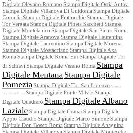
Digitale Olevano Romano
Stampa Digitale Ostia Antica
Stampa Digitale Villanova Di Guidonia
Stampa Digitale
Cornelia
Stampa Digitale Frattocchie
Stampa Digitale
Tor Vergata
Stampa Digitale Pineta Sacchetti
Stampa
Digitale Montelanico
Stampa Digitale San Pietro Roma
Stampa Digitale Aranova
Stampa Digitale Laurentina
Stampa Digitale Laurentino
Stampa Digitale Morena
Stampa Digitale Mostacciano
Stampa Digitale Axa
Roma
Stampa Digitale Roma Eur
Stampa Digitale Tor
Stampa
di Schiavi
Stampa Digitale Verano Roma
Digitale Mentana
Stampa Digitale
Pomezia
Stampa Digitale Tor San Lorenzo
Stampa
Stampa Digitale Ponte Milvio
Stampa
Digitale A Roma
Stampa Digitale Albano
Digitale Quadraro
Laziale
Stampa Digitale Granai
Stampa Digitale
Appio Claudio
Stampa Digitale Marco Simone
Stampa
Digitale Don Bosco Roma
Stampa Digitale Anagnina
Stampa Digitale Villanova
Stampa Digitale Montecelio