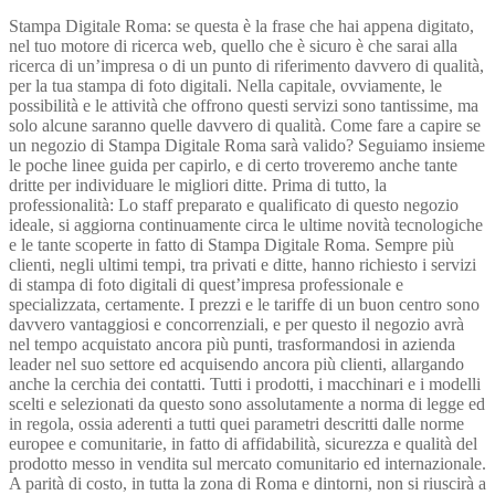
Stampa Digitale Roma: se questa è la frase che hai appena digitato,
nel tuo motore di ricerca web, quello che è sicuro è che sarai alla
ricerca di un’impresa o di un punto di riferimento davvero di qualità,
per la tua stampa di foto digitali. Nella capitale, ovviamente, le
possibilità e le attività che offrono questi servizi sono tantissime, ma
solo alcune saranno quelle davvero di qualità. Come fare a capire se
un negozio di Stampa Digitale Roma sarà valido? Seguiamo insieme
le poche linee guida per capirlo, e di certo troveremo anche tante
dritte per individuare le migliori ditte. Prima di tutto, la
professionalità: Lo staff preparato e qualificato di questo negozio
ideale, si aggiorna continuamente circa le ultime novità tecnologiche
e le tante scoperte in fatto di Stampa Digitale Roma. Sempre più
clienti, negli ultimi tempi, tra privati e ditte, hanno richiesto i servizi
di stampa di foto digitali di quest’impresa professionale e
specializzata, certamente. I prezzi e le tariffe di un buon centro sono
davvero vantaggiosi e concorrenziali, e per questo il negozio avrà
nel tempo acquistato ancora più punti, trasformandosi in azienda
leader nel suo settore ed acquisendo ancora più clienti, allargando
anche la cerchia dei contatti. Tutti i prodotti, i macchinari e i modelli
scelti e selezionati da questo sono assolutamente a norma di legge ed
in regola, ossia aderenti a tutti quei parametri descritti dalle norme
europee e comunitarie, in fatto di affidabilità, sicurezza e qualità del
prodotto messo in vendita sul mercato comunitario ed internazionale.
A parità di costo, in tutta la zona di Roma e dintorni, non si riuscirà a