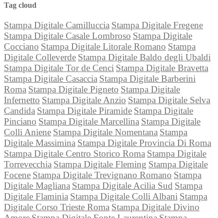
Tag cloud
Stampa Digitale Camilluccia
Stampa Digitale Fregene
Stampa Digitale Casale Lombroso
Stampa Digitale
Cocciano
Stampa Digitale Litorale Romano
Stampa
Digitale Colleverde
Stampa Digitale Baldo degli Ubaldi
Stampa Digitale Tor de Cenci
Stampa Digitale Bravetta
Stampa Digitale Casaccia
Stampa Digitale Barberini
Roma
Stampa Digitale Pigneto
Stampa Digitale
Infernetto
Stampa Digitale Anzio
Stampa Digitale Selva
Candida
Stampa Digitale Piramide
Stampa Digitale
Pinciano
Stampa Digitale Marcellina
Stampa Digitale
Colli Aniene
Stampa Digitale Nomentana
Stampa
Digitale Massimina
Stampa Digitale Provincia Di Roma
Stampa Digitale Centro Storico Roma
Stampa Digitale
Torrevecchia
Stampa Digitale Fleming
Stampa Digitale
Focene
Stampa Digitale Trevignano Romano
Stampa
Digitale Magliana
Stampa Digitale Acilia Sud
Stampa
Digitale Flaminia
Stampa Digitale Colli Albani
Stampa
Digitale Corso Trieste Roma
Stampa Digitale Divino
Amore
Stampa Digitale Fonte Laurentina
Stampa