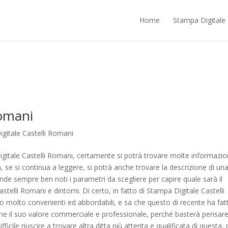
Home
Stampa Digitale
Romani
gitale Castelli Romani
igitale Castelli Romani, certamente si potrà trovare molte informazion
, se si continua a leggere, si potrà anche trovare la descrizione di un
ende sempre ben noti i parametri da scegliere per capire quale sarà il
stelli Romani e dintorni. Di certo, in fatto di Stampa Digitale Castelli
ro molto convenienti ed abbordabili, e sa che questo di recente ha fat
che il suo valore commerciale e professionale, perché basterà pensare
ficile riuscire a trovare altra ditta più attenta e qualificata di questa, 