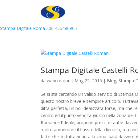
Stampa Digitale Roma
›
06 45548090
›
Stampa Digitale Castelli 
da
webcreator
| Mag 22, 2015 |
Blog
,
Stampa Di
Se si sta cercando un valido servizio di Stampa D
questo nostro breve e semplice articolo. Tuttavia
ditta perfetta, un po’ idealizzata forse, ma che r
centro ed il punto vendita giusto nella zona dei Ca
Romani è l’ideale, propone prezzi e tariffe davve
molto aumentare il flusso della clientela, ma an
fatto che, in tutta quanta la zona, sarà davvero dif