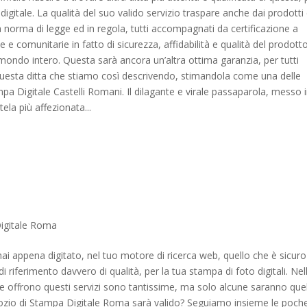
gitale. La qualità del suo valido servizio traspare anche dai prodotti 
a norma di legge ed in regola, tutti accompagnati da certificazione a
 e comunitarie in fatto di sicurezza, affidabilità e qualità del prodotto
ondo intero. Questa sarà ancora un’altra ottima garanzia, per tutti
a questa ditta che stiamo così descrivendo, stimandola come una delle
pa Digitale Castelli Romani. Il dilagante e virale passaparola, messo 
tela più affezionata...
igitale Roma
ai appena digitato, nel tuo motore di ricerca web, quello che è sicuro
di riferimento davvero di qualità, per la tua stampa di foto digitali. Nel
 che offrono questi servizi sono tantissime, ma solo alcune saranno que
gozio di Stampa Digitale Roma sarà valido? Seguiamo insieme le poch