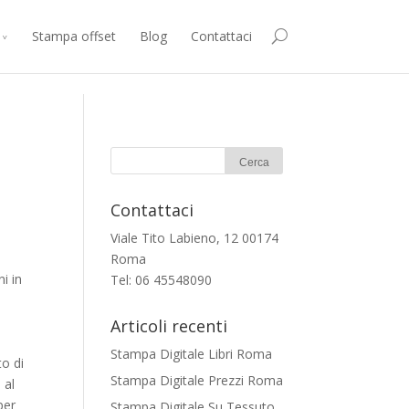
Stampa offset
Blog
Contattaci
Contattaci
Viale Tito Labieno, 12 00174
Roma
i in
Tel: 06 45548090
a
Articoli recenti
Stampa Digitale Libri Roma
to di
Stampa Digitale Prezzi Roma
 al
per
Stampa Digitale Su Tessuto