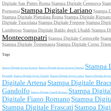
Digitale San Pietro Roma
Stampa Digitale Cerenova
Stam
Stampa Digitale Lariano
Portuensi
Stampa D
Stampa Digitale Pietralata Roma
Stampa Digitale Rignan
Digitale Tuscolana
Stampa Digitale Fregene
Stampa Digit
Lumbroso
Stampa Digitale Baldo degli Ubaldi
Stampa Dig
Montecompatri
Stampa Digitale Centocelle
Stamp
Stampa Digitale Torremaura
Stampa Digitale Corso Trie
Tags
Stampa D
Stampa Digitale Acqua Acetosa
Stampa Digitale Acqua Acetosa Ostiense
Pignatelli
Stampa Digitale Appio Claudio
Stampa Digitale Appio Latino
Stampa Digitale Appio 
Digitale Artena
Stampa Digitale Brac
Gandolfo
Stampa Digita
Stampa Digitale Castelli Romani
Digitale Fiano Romano
Stampa Digit
Stampa Digitale Frascati
Stampa Digi