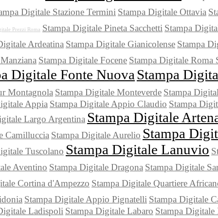
ampa Digitale Stazione Termini
Stampa Digitale Ottavia
St
Stampa Digitale Pineta Sacchetti
Stampa Digita
itale Prezzi Roma
igitale Ardeatina
Stampa Digitale Gianicolense
Stampa Dig
 Manziana
Stampa Digitale Focene
Stampa Digitale Roma 
a Digitale Fonte Nuova
Stampa Digita
ur Montagnola
Stampa Digitale Monteverde
Stampa Digita
gitale Appia
Stampa Digitale Appio Claudio
Stampa Digit
Stampa Digitale Arten
gitale Largo Argentina
Stampa Digi
e Camilluccia
Stampa Digitale Aurelio
Stampa Digitale Lanuvio
gitale Tuscolano
S
ale Aventino
Stampa Digitale Dragona
Stampa Digitale S
itale Cortina d'Ampezzo
Stampa Digitale Quartiere Africa
idonia
Stampa Digitale Appio Pignatelli
Stampa Digitale C
igitale Ladispoli
Stampa Digitale Labaro
Stampa Digitale