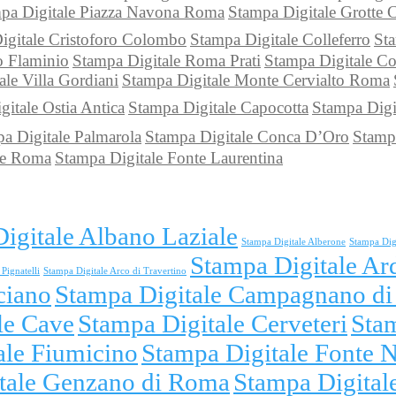
pa Digitale Piazza Navona Roma
Stampa Digitale Grotte 
igitale Cristoforo Colombo
Stampa Digitale Colleferro
Sta
o Flaminio
Stampa Digitale Roma Prati
Stampa Digitale Col
ale Villa Gordiani
Stampa Digitale Monte Cervialto Roma
itale Ostia Antica
Stampa Digitale Capocotta
Stampa Digi
a Digitale Palmarola
Stampa Digitale Conca D’Oro
Stampa
ste Roma
Stampa Digitale Fonte Laurentina
igitale Albano Laziale
Stampa Digitale Alberone
Stampa Dig
Stampa Digitale Ar
Pignatelli
Stampa Digitale Arco di Travertino
ciano
Stampa Digitale Campagnano d
le Cave
Stampa Digitale Cerveteri
Sta
ale Fiumicino
Stampa Digitale Fonte 
tale Genzano di Roma
Stampa Digitale