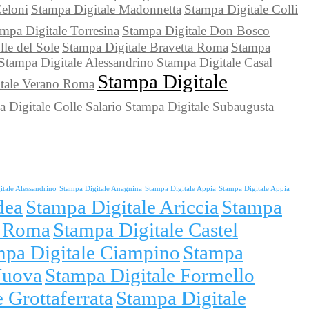
Celoni
Stampa Digitale Madonnetta
Stampa Digitale Colli
mpa Digitale Torresina
Stampa Digitale Don Bosco
le del Sole
Stampa Digitale Bravetta Roma
Stampa
Stampa Digitale Alessandrino
Stampa Digitale Casal
Stampa Digitale
tale Verano Roma
 Digitale Colle Salario
Stampa Digitale Subaugusta
itale Alessandrino
Stampa Digitale Anagnina
Stampa Digitale Appia
Stampa Digitale Appia
dea
Stampa Digitale Ariccia
Stampa
i Roma
Stampa Digitale Castel
mpa Digitale Ciampino
Stampa
Nuova
Stampa Digitale Formello
 Grottaferrata
Stampa Digitale