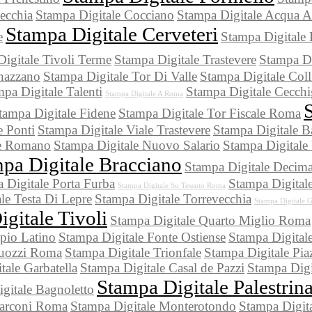
ecchia
Stampa Digitale Cocciano
Stampa Digitale Acqua A
Stampa Digitale Cerveteri
e
Stampa Digitale
igitale Tivoli Terme
Stampa Digitale Trastevere
Stampa Di
nazzano
Stampa Digitale Tor Di Valle
Stampa Digitale Col
pa Digitale Talenti
Stampa Digitale Cecchi
Stampa Digitale A Roma
tampa Digitale Fidene
Stampa Digitale Tor Fiscale Roma
e Ponti
Stampa Digitale Viale Trastevere
Stampa Digitale Ba
le Romano
Stampa Digitale Nuovo Salario
Stampa Digitale
pa Digitale Bracciano
Stampa Digitale Decim
 Digitale Porta Furba
Stampa Digital
Stampa Digitale Su Tessuto Roma
le Testa Di Lepre
Stampa Digitale Torrevecchia
Stampa Digitale
gitale Tivoli
Stampa Digitale Quarto Miglio Roma
pio Latino
Stampa Digitale Fonte Ostiense
Stampa Digital
Buozzi Roma
Stampa Digitale Trionfale
Stampa Digitale Pi
tale Garbatella
Stampa Digitale Casal de Pazzi
Stampa Digi
Stampa Digitale Palestrin
gitale Bagnoletto
Marconi Roma
Stampa Digitale Monterotondo
Stampa Digit