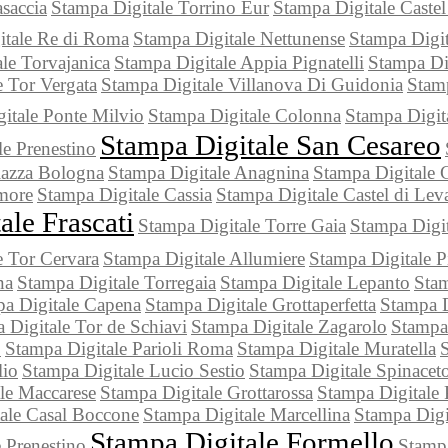
saccia
Stampa Digitale Torrino Eur
Stampa Digitale Castel
itale Re di Roma
Stampa Digitale Nettunense
Stampa Digit
le Torvajanica
Stampa Digitale Appia Pignatelli
Stampa Dig
e Tor Vergata
Stampa Digitale Villanova Di Guidonia
Stamp
itale Ponte Milvio
Stampa Digitale Colonna
Stampa Digit
Stampa Digitale San Cesareo
le Prenestino
iazza Bologna
Stampa Digitale Anagnina
Stampa Digitale C
more
Stampa Digitale Cassia
Stampa Digitale Castel di Lev
ale Frascati
Stampa Digitale Torre Gaia
Stampa Digit
e Tor Cervara
Stampa Digitale Allumiere
Stampa Digitale P
na
Stampa Digitale Torregaia
Stampa Digitale Lepanto
Stam
a Digitale Capena
Stampa Digitale Grottaperfetta
Stampa 
 Digitale Tor de Schiavi
Stampa Digitale Zagarolo
Stampa
o
Stampa Digitale Parioli Roma
Stampa Digitale Muratella
S
lio
Stampa Digitale Lucio Sestio
Stampa Digitale Spinacet
le Maccarese
Stampa Digitale Grottarossa
Stampa Digitale 
ale Casal Boccone
Stampa Digitale Marcellina
Stampa Digi
Stampa Digitale Formello
 Prenestino
Stamp