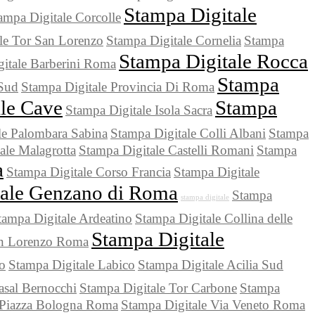
Stampa Digitale
ampa Digitale Corcolle
le Tor San Lorenzo
Stampa Digitale Cornelia
Stampa
Stampa Digitale Rocca
itale Barberini Roma
Stampa
Sud
Stampa Digitale Provincia Di Roma
le Cave
Stampa
Stampa Digitale Isola Sacra
le Palombara Sabina
Stampa Digitale Colli Albani
Stampa
ale Malagrotta
Stampa Digitale Castelli Romani
Stampa
a
Stampa Digitale Corso Francia
Stampa Digitale
tale Genzano di Roma
Stampa
stampa digitale
tampa Digitale Ardeatino
Stampa Digitale Collina delle
Stampa Digitale
an Lorenzo Roma
no
Stampa Digitale Labico
Stampa Digitale Acilia Sud
asal Bernocchi
Stampa Digitale Tor Carbone
Stampa
 Piazza Bologna Roma
Stampa Digitale Via Veneto Roma