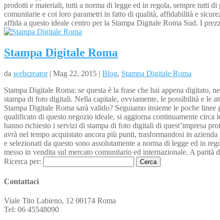
prodotti e materiali, tutti a norma di legge ed in regola, sempre tutti
comunitarie e coi loro parametri in fatto di qualità, affidabilità e sic
affida a questo ideale centro per la Stampa Digitale Roma Sud. I prezz
Stampa Digitale Roma
da
webcreator
| Mag 22, 2015 |
Blog
,
Stampa Digitale Roma
Stampa Digitale Roma: se questa è la frase che hai appena digitato, nel
stampa di foto digitali. Nella capitale, ovviamente, le possibilità e le
Stampa Digitale Roma sarà valido? Seguiamo insieme le poche linee guida
qualificato di questo negozio ideale, si aggiorna continuamente circa le
hanno richiesto i servizi di stampa di foto digitali di quest’impresa pr
avrà nel tempo acquistato ancora più punti, trasformandosi in azienda le
e selezionati da questo sono assolutamente a norma di legge ed in regola
messo in vendita sul mercato comunitario ed internazionale. A parità di 
Ricerca per:
Contattaci
Viale Tito Labieno, 12 00174 Roma
Tel: 06 45548090