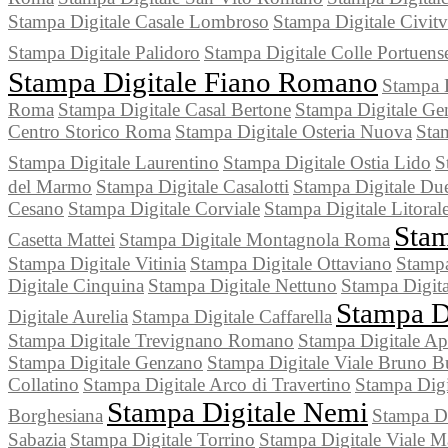
Stampa Digitale Casale Lombroso
Stampa Digitale Civitv
Stampa Digitale Palidoro
Stampa Digitale Colle Portuens
Stampa Digitale Fiano Romano
Stampa D
Roma
Stampa Digitale Casal Bertone
Stampa Digitale Ge
Centro Storico Roma
Stampa Digitale Osteria Nuova
Stam
Stampa Digitale Laurentino
Stampa Digitale Ostia Lido
S
del Marmo
Stampa Digitale Casalotti
Stampa Digitale Du
Cesano
Stampa Digitale Corviale
Stampa Digitale Litora
Stam
Casetta Mattei
Stampa Digitale Montagnola Roma
Stampa Digitale Vitinia
Stampa Digitale Ottaviano
Stampa
Digitale Cinquina
Stampa Digitale Nettuno
Stampa Digita
Stampa Di
Digitale Aurelia
Stampa Digitale Caffarella
Stampa Digitale Trevignano Romano
Stampa Digitale Ap
Stampa Digitale Genzano
Stampa Digitale Viale Bruno 
Collatino
Stampa Digitale Arco di Travertino
Stampa Digi
Stampa Digitale Nemi
Borghesiana
Stampa Di
Sabazia
Stampa Digitale Torrino
Stampa Digitale Viale 