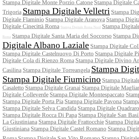
Stampa Digitale Monte Porzio Catone
Stampa Digitale Ca
Stampa Digitale Velletri
Trigoria
Stampa Dig
Digitale Flaminio
Stampa Digitale Aranova
Stampa Digita
Digitale Cinecittà Roma
Stampa Digital
Stampa Digitale Roma Nord
Stampa Digitale Santa Maria del Soccorso
Stampa Dig
Roma
Digitale Albano Laziale
Stampa Digitale Col
Stampa Digitale Castelnuovo Di Porto
Stampa Digitale P
Digitale Cola di Rienzo Roma
Stampa Digitale Divino A
Stampa Digit
Casilina
Stampa Digitale Torreangela
Stampa Digitale Fiumicino
Stampa Digital
Casaletto
Stampa Digitale Granai
Stampa Digitale Maglia
Digitale Colleverde
Stampa Digitale Montespaccato
Stamp
Stampa Digitale Porta Pia
Stampa Digitale Pavona
Stampa
Stampa Digitale Selva Candida
Stampa Digitale Quadrar
Stampa Digitale Rocca Di Papa
Stampa Digitale San Basi
La Giustiniana
Stampa Digitale Frattocchie
Stampa Digita
Giustiniana
Stampa Digitale Castel Romano
Stampa Digit
Roma
Stampa Digitale San Vito Romano
Stampa Digitale