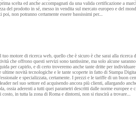
 di prima scelta ed anche accompagnati da una valida certificazione a ma
urezza del prodotto in sé, messo in vendita sul mercato europeo e del mond
i poi, non potranno certamente essere bassissimi per...
 tuo motore di ricerca web, quello che è sicuro è che sarai alla ricerca d
 attività che offrono questi servizi sono tantissime, ma solo alcune saran
 per capirlo, e di certo troveremo anche tante dritte per individuare le 
 ultime novità tecnologiche e le tante scoperte in fatto di Stampa Digital
ofessionale e specializzata, certamente. I prezzi e le tariffe di un buon 
ader nel suo settore ed acquisendo ancora più clienti, allargando anche la
, ossia aderenti a tutti quei parametri descritti dalle norme europee e com
costo, in tutta la zona di Roma e dintorni, non si riuscirà a trovare...