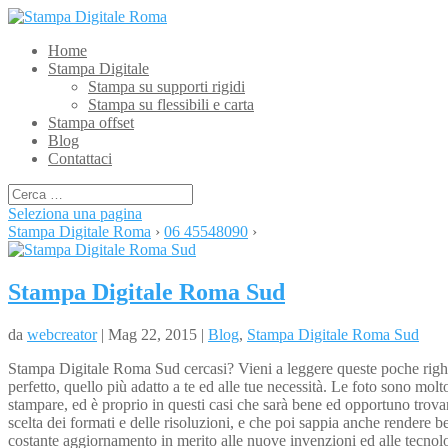
Home
Stampa Digitale
Stampa su supporti rigidi
Stampa su flessibili e carta
Stampa offset
Blog
Contattaci
Seleziona una pagina
Stampa Digitale Roma
›
06 45548090
›
Stampa Digitale Roma Sud
da
webcreator
| Mag 22, 2015 |
Blog
,
Stampa Digitale Roma Sud
Stampa Digitale Roma Sud cercasi? Vieni a leggere queste poche righe, e c
perfetto, quello più adatto a te ed alle tue necessità. Le foto sono molto
stampare, ed è proprio in questi casi che sarà bene ed opportuno trovare
scelta dei formati e delle risoluzioni, e che poi sappia anche rendere b
costante aggiornamento in merito alle nuove invenzioni ed alle tecnolog