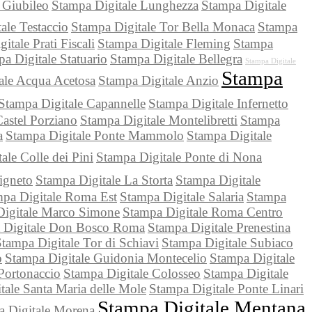
 Giubileo
Stampa Digitale Lunghezza
Stampa Digitale
ale Testaccio
Stampa Digitale Tor Bella Monaca
Stampa
itale Prati Fiscali
Stampa Digitale Fleming
Stampa
a Digitale Statuario
Stampa Digitale Bellegra
Stampa Digitale
Stampa
ale Acqua Acetosa
Stampa Digitale Anzio
Stampa Digitale Capannelle
Stampa Digitale Infernetto
astel Porziano
Stampa Digitale Montelibretti
Stampa
a
Stampa Digitale Ponte Mammolo
Stampa Digitale
ale Colle dei Pini
Stampa Digitale Ponte di Nona
igneto
Stampa Digitale La Storta
Stampa Digitale
pa Digitale Roma Est
Stampa Digitale Salaria
Stampa
Digitale Marco Simone
Stampa Digitale Roma Centro
 Digitale Don Bosco Roma
Stampa Digitale Prenestina
tampa Digitale Tor di Schiavi
Stampa Digitale Subiaco
o
Stampa Digitale Guidonia Montecelio
Stampa Digitale
Portonaccio
Stampa Digitale Colosseo
Stampa Digitale
tale Santa Maria delle Mole
Stampa Digitale Ponte Linari
Stampa Digitale Mentana
a Digitale Morena