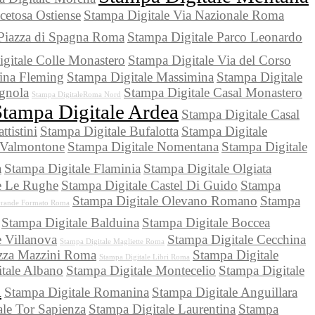
cetosa Ostiense
Stampa Digitale Via Nazionale Roma
 Piazza di Spagna Roma
Stampa Digitale Parco Leonardo
gitale Colle Monastero
Stampa Digitale Via del Corso
lina Fleming
Stampa Digitale Massimina
Stampa Digitale
gnola
Stampa Digitale Casal Monastero
Stampa DigitaleRoma Nord
Stampa Digitale Ardea
Stampa Digitale Casal
ttistini
Stampa Digitale Bufalotta
Stampa Digitale
 Valmontone
Stampa Digitale Nomentana
Stampa Digitale
a
Stampa Digitale Flaminia
Stampa Digitale Olgiata
e Le Rughe
Stampa Digitale Castel Di Guido
Stampa
Stampa Digitale Olevano Romano
Stampa
 Grande Formato Roma
Stampa Digitale Balduina
Stampa Digitale Boccea
e Villanova
Stampa Digitale Cecchina
Stampa Digitale Magliette Roma
azza Mazzini Roma
Stampa Digitale
Stampa Digitale Libri Roma
tale Albano
Stampa Digitale Montecelio
Stampa Digitale
a
Stampa Digitale Romanina
Stampa Digitale Anguillara
ale Tor Sapienza
Stampa Digitale Laurentina
Stampa