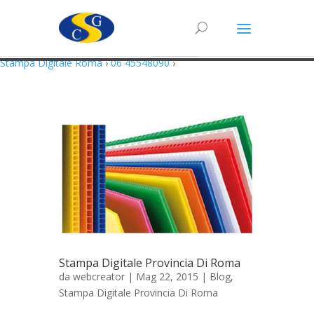
Questo sito utilizza cookie in conformità alla policy e cookie che rientrano
nella responsabilità di terze parti. Proseguendo nella navigazione
acconsenti all’utilizzo di cookie.
Accetto
Maggiori Informazioni
Stampa Digitale Roma
›
06 45548090
›
Stampa Digitale Provincia Di Roma
da
webcreator
| Mag 22, 2015 |
Blog
,
Stampa Digitale Provincia Di Roma