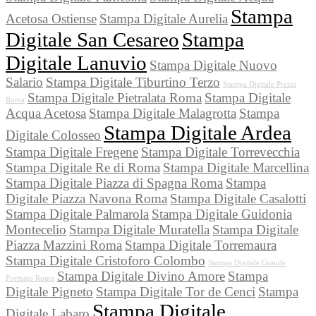
Stampa
Acetosa Ostiense
Stampa Digitale Aurelia
Digitale San Cesareo
Stampa
Digitale Lanuvio
Stampa Digitale Nuovo
Salario
Stampa Digitale Tiburtino Terzo
Stampa Digitale Prezzi
Stampa Digitale Pietralata Roma
Stampa Digitale
Roma
Acqua Acetosa
Stampa Digitale Malagrotta
Stampa
Stampa Digitale Ardea
Digitale Colosseo
Stampa Digitale Fregene
Stampa Digitale Torrevecchia
Stampa Digitale Re di Roma
Stampa Digitale Marcellina
Stampa Digitale Piazza di Spagna Roma
Stampa
Digitale Piazza Navona Roma
Stampa Digitale Casalotti
Stampa Digitale Palmarola
Stampa Digitale Guidonia
Montecelio
Stampa Digitale Muratella
Stampa Digitale
Piazza Mazzini Roma
Stampa Digitale Torremaura
Stampa Digitale Cristoforo Colombo
Stampa Digitale Grande
Stampa Digitale Divino Amore
Stampa
Formato Roma
Digitale Pigneto
Stampa Digitale Tor de Cenci
Stampa
Stampa Digitale
Digitale Labaro