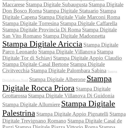
Maccarese
Stampa Digitale Subaugusta
Stampa Digitale
Don Bosco Roma
Stampa Digitale Statuario
Stampa
Digitale Capena
Stampa Digitale Viale Marconi Roma
Stampa Digitale Torresina
Stampa Digitale Caffarella
Stampa Digitale Provincia Di Roma
Stampa Digitale
San Vito Romano
Stampa Digitale Madonnetta
Stampa Digitale Ariccia
Stampa Digitale
Parco Leonardo
Stampa Digitale Villanova
Stampa
Digitale Tor di Schiavi
Stampa Digitale Appio Claudio
Stampa Digitale Casal Bertone
Stampa Digitale
Civitvecchia
Stampa Digitale Palombara Sabina
Stampa
Stampa
Stampa Digitale Alberone
DigitaleRoma Nord
Digitale Rocca Priora
Stampa Digitale
Grottarossa
Stampa Digitale Villanova Di Guidonia
Stampa Digitale
Stampa Digitale Allumiere
Palestrina
Stampa Digitale Appio Pignatelli
Stampa
Digitale Trevignano Romano
Stampa Digitale Casal de
Pazzi
Stampa Digitale Piazza Vittorio Roma
Stampa