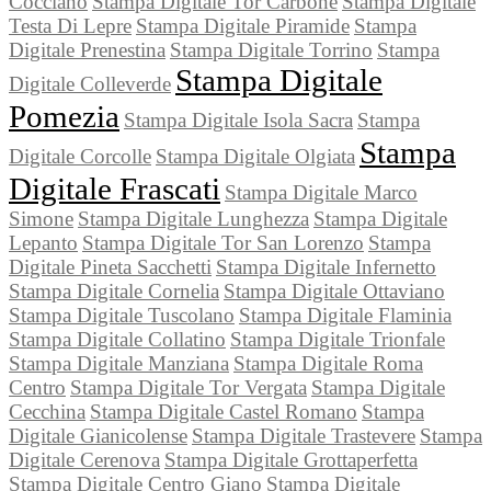
Cocciano
Stampa Digitale Tor Carbone
Stampa Digitale
Testa Di Lepre
Stampa Digitale Piramide
Stampa
Digitale Prenestina
Stampa Digitale Torrino
Stampa
Stampa Digitale
Digitale Colleverde
Pomezia
Stampa Digitale Isola Sacra
Stampa
Stampa
Digitale Corcolle
Stampa Digitale Olgiata
Digitale Frascati
Stampa Digitale Marco
Simone
Stampa Digitale Lunghezza
Stampa Digitale
Lepanto
Stampa Digitale Tor San Lorenzo
Stampa
Digitale Pineta Sacchetti
Stampa Digitale Infernetto
Stampa Digitale Cornelia
Stampa Digitale Ottaviano
Stampa Digitale Tuscolano
Stampa Digitale Flaminia
Stampa Digitale Collatino
Stampa Digitale Trionfale
Stampa Digitale Manziana
Stampa Digitale Roma
Centro
Stampa Digitale Tor Vergata
Stampa Digitale
Cecchina
Stampa Digitale Castel Romano
Stampa
Digitale Gianicolense
Stampa Digitale Trastevere
Stampa
Digitale Cerenova
Stampa Digitale Grottaperfetta
Stampa Digitale Centro Giano
Stampa Digitale