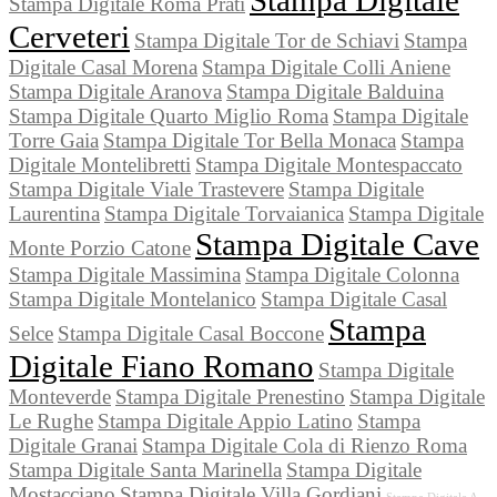
Stampa Digitale
Stampa Digitale Roma Prati
Cerveteri
Stampa Digitale Tor de Schiavi
Stampa
Digitale Casal Morena
Stampa Digitale Colli Aniene
Stampa Digitale Aranova
Stampa Digitale Balduina
Stampa Digitale Quarto Miglio Roma
Stampa Digitale
Torre Gaia
Stampa Digitale Tor Bella Monaca
Stampa
Digitale Montelibretti
Stampa Digitale Montespaccato
Stampa Digitale Viale Trastevere
Stampa Digitale
Laurentina
Stampa Digitale Torvaianica
Stampa Digitale
Stampa Digitale Cave
Monte Porzio Catone
Stampa Digitale Massimina
Stampa Digitale Colonna
Stampa Digitale Montelanico
Stampa Digitale Casal
Stampa
Selce
Stampa Digitale Casal Boccone
Digitale Fiano Romano
Stampa Digitale
Monteverde
Stampa Digitale Prenestino
Stampa Digitale
Le Rughe
Stampa Digitale Appio Latino
Stampa
Digitale Granai
Stampa Digitale Cola di Rienzo Roma
Stampa Digitale Santa Marinella
Stampa Digitale
Mostacciano
Stampa Digitale Villa Gordiani