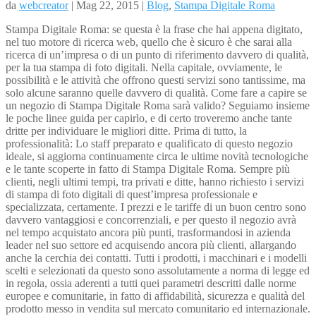
da
webcreator
| Mag 22, 2015 |
Blog
,
Stampa Digitale Roma
Stampa Digitale Roma: se questa è la frase che hai appena digitato,
nel tuo motore di ricerca web, quello che è sicuro è che sarai alla
ricerca di un’impresa o di un punto di riferimento davvero di qualità,
per la tua stampa di foto digitali. Nella capitale, ovviamente, le
possibilità e le attività che offrono questi servizi sono tantissime, ma
solo alcune saranno quelle davvero di qualità. Come fare a capire se
un negozio di Stampa Digitale Roma sarà valido? Seguiamo insieme
le poche linee guida per capirlo, e di certo troveremo anche tante
dritte per individuare le migliori ditte. Prima di tutto, la
professionalità: Lo staff preparato e qualificato di questo negozio
ideale, si aggiorna continuamente circa le ultime novità tecnologiche
e le tante scoperte in fatto di Stampa Digitale Roma. Sempre più
clienti, negli ultimi tempi, tra privati e ditte, hanno richiesto i servizi
di stampa di foto digitali di quest’impresa professionale e
specializzata, certamente. I prezzi e le tariffe di un buon centro sono
davvero vantaggiosi e concorrenziali, e per questo il negozio avrà
nel tempo acquistato ancora più punti, trasformandosi in azienda
leader nel suo settore ed acquisendo ancora più clienti, allargando
anche la cerchia dei contatti. Tutti i prodotti, i macchinari e i modelli
scelti e selezionati da questo sono assolutamente a norma di legge ed
in regola, ossia aderenti a tutti quei parametri descritti dalle norme
europee e comunitarie, in fatto di affidabilità, sicurezza e qualità del
prodotto messo in vendita sul mercato comunitario ed internazionale.