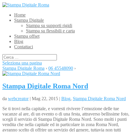
Home
Stampa Digitale
Stampa su supporti rigidi
Stampa su flessibili e carta
Stampa offset
Blog
Contattaci
Seleziona una pagina
Stampa Digitale Roma
›
06 45548090
›
Stampa Digitale Roma Nord
da
webcreator
| Mag 22, 2015 |
Blog
,
Stampa Digitale Roma Nord
Se ti trovi nella capitale, e vorresti rivivere l’emozione delle tue
vacanze al are, di un evento o di una festa, attraverso bellissime foto,
scegli il servizio di Stampa Digitale Roma Nord. Sono molti i punti
vendita che nella capitale ed in particolare in zona Roma Nord,
avranno scelto di offrire un servizio del genere, tuttavia non tutti