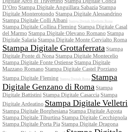
Digitale Arco di Travertino
Stampa Digitale Conca
D’Oro
Stampa Digitale Anguillara Sabazia
Stampa
Digitale Monterotondo
Stampa Digitale Alessandrino
Stampa Digitale Colli Albani
Stampa Digitale Magliette Roma
Stampa Digitale Collina Fleming
Stampa Digitale Casal
del Marmo
Stampa Digitale Olevano Romano
Stampa
Digitale Salaria
Stampa Digitale Monte Cervialto Roma
Stampa Digitale Grottaferrata
Stampa
Digitale Ponte di Nona
Stampa Digitale Montecelio
Stampa Digitale Fonte Ostiense
Stampa Digitale
Mazzano Romano
Stampa Digitale Castel Porziano
Stampa
Stampa Digitale Fleming
Stampa Digitale Roma
Digitale Genzano di Roma
Stampa
Digitale Battistini
Stampa Digitale Casaccia
Stampa
Stampa Digitale Velletri
Digitale Ardeatino
Stampa Digitale Borghesiana
Stampa Digitale Agosta
Stampa Digitale Tiburtina
Stampa Digitale Cecchignola
Stampa Digitale Porta Pia
Stampa Digitale Dragona