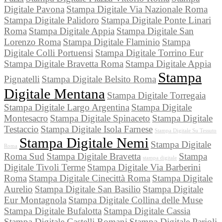
Digitale Pavona
Stampa Digitale Via Nazionale Roma
Stampa Digitale Palidoro
Stampa Digitale Ponte Linari
Roma
Stampa Digitale Appia
Stampa Digitale San
Lorenzo Roma
Stampa Digitale Flaminio
Stampa
Digitale Colli Portuensi
Stampa Digitale Torrino Eur
Stampa Digitale Bravetta Roma
Stampa Digitale Appia
Stampa
Pignatelli
Stampa Digitale Belsito Roma
Digitale Mentana
Stampa Digitale Torregaia
Stampa Digitale Largo Argentina
Stampa Digitale
Montesacro
Stampa Digitale Spinaceto
Stampa Digitale
Testaccio
Stampa Digitale Isola Farnese
Stampa Digitale Su Tessuto
Stampa Digitale Nemi
Stampa Digitale
Roma
Roma Sud
Stampa Digitale Bravetta
Stampa
stampa digitale
Digitale Tivoli Terme
Stampa Digitale Via Barberini
Roma
Stampa Digitale Cinecittà Roma
Stampa Digitale
Aurelio
Stampa Digitale San Basilio
Stampa Digitale
Eur Montagnola
Stampa Digitale Collina delle Muse
Stampa Digitale Bufalotta
Stampa Digitale Cassia
Stampa Digitale Castelli Romani
Stampa Digitale Parioli