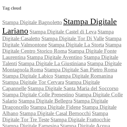
Tag cloud
Stampa Digitale
Stampa Digitale Bagnoletto
Lariano
Stampa Digitale Castel di Leva
Stampa
Digitale Casaletto
Stampa Digitale Tor Di Valle
Stampa
Digitale Valmontone
Stampa Digitale La Storta
Stampa
Digitale Centro Storico Roma
Stampa Digitale Fonte
Laurentina
Stampa Digitale Aventino
Stampa Digitale
Talenti
Stampa Digitale La Giustiniana
Stampa Digitale
Montagnola Roma
Stampa Digitale San Pietro Roma
Stampa Digitale Labico
Stampa Digitale Romanina
Stampa Digitale Tor Cervara
Stampa Digitale
Capannelle
Stampa Digitale Santa Maria del Soccorso
Stampa Digitale Colle Prenestino
Stampa Digitale Colle
Salario
Stampa Digitale Bellegra
Stampa Digitale
Dragoncello
Stampa Digitale Fidene
Stampa Digitale
Albano
Stampa Digitale Casal Bernocchi
Stampa
Digitale Tor Tre Teste
Stampa Digitale Frattocchie
Stampa Digitale Farnesina
Stampa Digitale Acqua