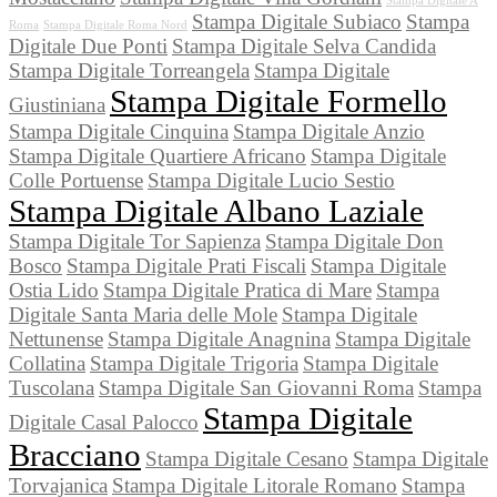
Stampa Digitale A
Stampa Digitale Subiaco
Stampa
Roma
Stampa Digitale Roma Nord
Digitale Due Ponti
Stampa Digitale Selva Candida
Stampa Digitale Torreangela
Stampa Digitale
Stampa Digitale Formello
Giustiniana
Stampa Digitale Cinquina
Stampa Digitale Anzio
Stampa Digitale Quartiere Africano
Stampa Digitale
Colle Portuense
Stampa Digitale Lucio Sestio
Stampa Digitale Albano Laziale
Stampa Digitale Tor Sapienza
Stampa Digitale Don
Bosco
Stampa Digitale Prati Fiscali
Stampa Digitale
Ostia Lido
Stampa Digitale Pratica di Mare
Stampa
Digitale Santa Maria delle Mole
Stampa Digitale
Nettunense
Stampa Digitale Anagnina
Stampa Digitale
Collatina
Stampa Digitale Trigoria
Stampa Digitale
Tuscolana
Stampa Digitale San Giovanni Roma
Stampa
Stampa Digitale
Digitale Casal Palocco
Bracciano
Stampa Digitale Cesano
Stampa Digitale
Torvajanica
Stampa Digitale Litorale Romano
Stampa