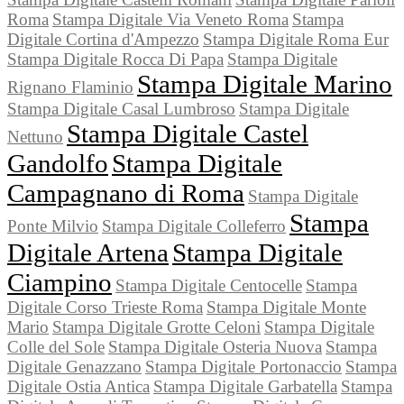
Roma
Stampa Digitale Via Veneto Roma
Stampa
Digitale Cortina d'Ampezzo
Stampa Digitale Roma Eur
Stampa Digitale Rocca Di Papa
Stampa Digitale
Stampa Digitale Marino
Rignano Flaminio
Stampa Digitale Casal Lumbroso
Stampa Digitale
Stampa Digitale Castel
Nettuno
Gandolfo
Stampa Digitale
Campagnano di Roma
Stampa Digitale
Stampa
Ponte Milvio
Stampa Digitale Colleferro
Digitale Artena
Stampa Digitale
Ciampino
Stampa Digitale Centocelle
Stampa
Digitale Corso Trieste Roma
Stampa Digitale Monte
Mario
Stampa Digitale Grotte Celoni
Stampa Digitale
Colle del Sole
Stampa Digitale Osteria Nuova
Stampa
Digitale Genazzano
Stampa Digitale Portonaccio
Stampa
Digitale Ostia Antica
Stampa Digitale Garbatella
Stampa