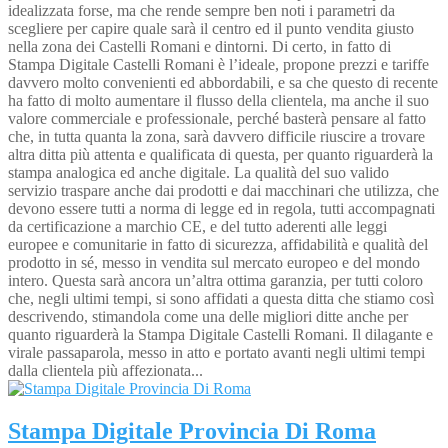
idealizzata forse, ma che rende sempre ben noti i parametri da
scegliere per capire quale sarà il centro ed il punto vendita giusto
nella zona dei Castelli Romani e dintorni. Di certo, in fatto di
Stampa Digitale Castelli Romani è l’ideale, propone prezzi e tariffe
davvero molto convenienti ed abbordabili, e sa che questo di recente
ha fatto di molto aumentare il flusso della clientela, ma anche il suo
valore commerciale e professionale, perché basterà pensare al fatto
che, in tutta quanta la zona, sarà davvero difficile riuscire a trovare
altra ditta più attenta e qualificata di questa, per quanto riguarderà la
stampa analogica ed anche digitale. La qualità del suo valido
servizio traspare anche dai prodotti e dai macchinari che utilizza, che
devono essere tutti a norma di legge ed in regola, tutti accompagnati
da certificazione a marchio CE, e del tutto aderenti alle leggi
europee e comunitarie in fatto di sicurezza, affidabilità e qualità del
prodotto in sé, messo in vendita sul mercato europeo e del mondo
intero. Questa sarà ancora un’altra ottima garanzia, per tutti coloro
che, negli ultimi tempi, si sono affidati a questa ditta che stiamo così
descrivendo, stimandola come una delle migliori ditte anche per
quanto riguarderà la Stampa Digitale Castelli Romani. Il dilagante e
virale passaparola, messo in atto e portato avanti negli ultimi tempi
dalla clientela più affezionata...
Stampa Digitale Provincia Di Roma