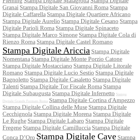
Fleming
Stampa Digitale Malagrotta
Stampa Digitale
Granai
Stampa Digitale San Giovanni Roma
Stampa
Digitale Caffarella
Stampa Digitale Quartiere Africano
Stampa Digitale Aurelio
Stampa Digitale Cesano
Stampa
Digitale Parioli Roma
Stampa Digitale Spinaceto
Stampa Digitale Marco Simone
Stampa Digitale Cola di
Rienzo Roma
Stampa Digitale Castel Romano
Stampa Digitale Ariccia
Stampa Digitale
Nomentana
Stampa Digitale Monte Porzio Catone
Stampa Digitale Mostacciano
Stampa Digitale Litorale
Romano
Stampa Digitale Lucio Sestio
Stampa Digitale
Bagnoletto
Stampa Digitale Casaletto
Stampa Digitale
Talenti
Stampa Digitale Tor Fiscale Roma
Stampa
Digitale Subaugusta
Stampa Digitale Infernetto
Stampa
Stampa Digitale Cortina d'Ampezzo
Digitale Grande Formato Roma
Stampa Digitale Collina delle Muse
Stampa Digitale
Cecchignola
Stampa Digitale Morena
Stampa Digitale
Le Rughe
Stampa Digitale Labaro
Stampa Digitale
Fregene
Stampa Digitale Camilluccia
Stampa Digitale
Stampa Digitale Cave
Conca D’Oro
Stampa