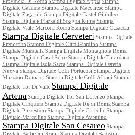
Provincia Di Roma
Stampa Digitale Appia
Stampa
Digitale Casilina
Stampa Digitale Maccarese
Stampa
Digitale Zagarolo
Stampa Digitale Castel Giubileo
Stampa Digitale Piazza di Spagna Roma
Stampa
Digitale Viale Marconi Roma
Stampa Digitale Casaccia
Stampa Digitale Cerveteri
Stampa Digitale
Prenestina
Stampa Digitale Città Giardino
Stampa
Digitale Muratella
Stampa Digitale Montagnola Roma
Stampa Digitale Casal Selce
Stampa Digitale Tuscolana
Stampa Digitale Isola Sacra
Stampa Digitale Osteria
Nuova
Stampa Digitale Colli Portuensi
Stampa Digitale
Mazzano Romano
Stampa Digitale Colli Albani
Stampa
Stampa Digitale
Digitale Tor Di Valle
Artena
Stampa Digitale Tor San Lorenzo
Stampa
Digitale Cinquina
Stampa Digitale Re di Roma
Stampa
Digitale Prenestino
Stampa Digitale Corcolle
Stampa
Digitale Marcellina
Stampa Digitale Aventino
Stampa Digitale San Cesareo
Stampa
Digitale Barberini Roma
Stampa Digitale Battistini