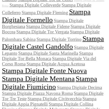
Stampa Digitale Su Tessuto
Stampa Digitale Colleverde
Stampa Digitale
Roma
Stampa
Colleferro
Stampa Digitale Fleming
Digitale Formello
Stampa Digitale
Borghesiana
Stampa Digitale Fidene
Stampa Digitale
Boccea
Stampa Digitale Tor Vergata
Stampa Digitale
Stampa
Palombara Sabina
Stampa Digitale Torrino
Digitale Castel Gandolfo
Stampa Digitale
Lepanto
Stampa Digitale Santa Marinella
Stampa
Digitale Tor Bella Monaca
Stampa Digitale Via del
Corso Roma
Stampa Digitale Acqua Acetosa
Stampa Digitale Fonte Nuova
Stampa Digitale Mentana
Stampa
Digitale Fiumicino
Stampa Digitale Decima
Stampa Digitale Piazza Navona Roma
Stampa Digitale
Tor Tre Teste
Stampa Digitale Civitvecchia
Stampa
Digitale Appia Pignatelli
Stampa Digitale Collina