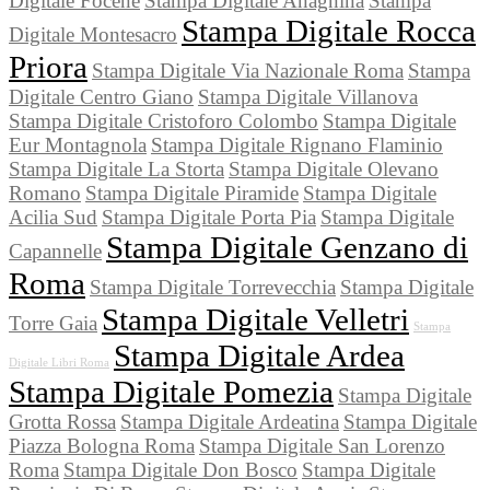
Digitale Focene
Stampa Digitale Anagnina
Stampa
Stampa Digitale Rocca
Digitale Montesacro
Priora
Stampa Digitale Via Nazionale Roma
Stampa
Digitale Centro Giano
Stampa Digitale Villanova
Stampa Digitale Cristoforo Colombo
Stampa Digitale
Eur Montagnola
Stampa Digitale Rignano Flaminio
Stampa Digitale La Storta
Stampa Digitale Olevano
Romano
Stampa Digitale Piramide
Stampa Digitale
Acilia Sud
Stampa Digitale Porta Pia
Stampa Digitale
Stampa Digitale Genzano di
Capannelle
Roma
Stampa Digitale Torrevecchia
Stampa Digitale
Stampa Digitale Velletri
Torre Gaia
Stampa
Stampa Digitale Ardea
Digitale Libri Roma
Stampa Digitale Pomezia
Stampa Digitale
Grotta Rossa
Stampa Digitale Ardeatina
Stampa Digitale
Piazza Bologna Roma
Stampa Digitale San Lorenzo
Roma
Stampa Digitale Don Bosco
Stampa Digitale