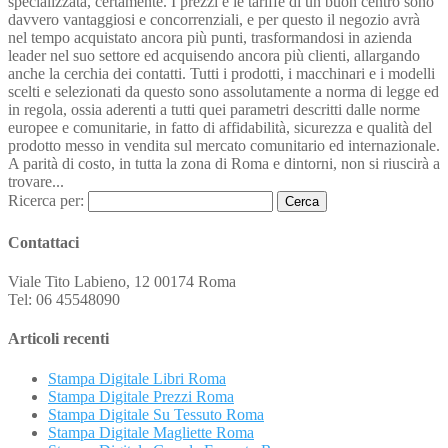
specializzata, certamente. I prezzi e le tariffe di un buon centro sono
davvero vantaggiosi e concorrenziali, e per questo il negozio avrà
nel tempo acquistato ancora più punti, trasformandosi in azienda
leader nel suo settore ed acquisendo ancora più clienti, allargando
anche la cerchia dei contatti. Tutti i prodotti, i macchinari e i modelli
scelti e selezionati da questo sono assolutamente a norma di legge ed
in regola, ossia aderenti a tutti quei parametri descritti dalle norme
europee e comunitarie, in fatto di affidabilità, sicurezza e qualità del
prodotto messo in vendita sul mercato comunitario ed internazionale.
A parità di costo, in tutta la zona di Roma e dintorni, non si riuscirà a
trovare...
Ricerca per:
Contattaci
Viale Tito Labieno, 12 00174 Roma
Tel: 06 45548090
Articoli recenti
Stampa Digitale Libri Roma
Stampa Digitale Prezzi Roma
Stampa Digitale Su Tessuto Roma
Stampa Digitale Magliette Roma