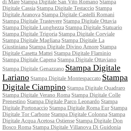
di Mare
Stampa Digitale San Vito Romano
Stampa
Digitale Cassia
Stampa Digitale Testaccio
Stampa
Digitale Aranova
Stampa Digitale Castelli Romani
Stampa Digitale Trastevere
Stampa Digitale Ottavia
Stampa Digitale Lunghezza
Stampa Digitale Statuario
Stampa Digitale Trigoria
Stampa Digitale Corviale
Stampa Digitale Magliana
Stampa Digitale La
Giustiniana
Stampa Digitale Divino Amore
Stampa
Digitale Casetta Mattei
Stampa Digitale Flaminio
Stampa Digitale Capena
Stampa Digitale Ottaviano
Stampa Digitale
Stampa Digitale Genazzano
Lariano
Stampa
Stampa Digitale Montespaccato
Digitale Ciampino
Stampa Digitale Quadraro
Stampa Digitale Verano Roma
Stampa Digitale Colle
Prenestino
Stampa Digitale Parco Leonardo
Stampa
Digitale Portonaccio
Stampa Digitale Roma Eur
Stampa
Digitale Tor Carbone
Stampa Digitale Colonna
Stampa
Digitale Acqua Acetosa Ostiense
Stampa Digitale Don
Bosco Roma
Stampa Digitale Villanova Di Guidonia