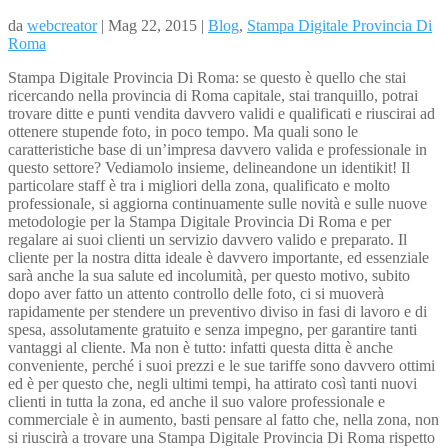
da
webcreator
| Mag 22, 2015 |
Blog
,
Stampa Digitale Provincia Di
Roma
Stampa Digitale Provincia Di Roma: se questo è quello che stai
ricercando nella provincia di Roma capitale, stai tranquillo, potrai
trovare ditte e punti vendita davvero validi e qualificati e riuscirai ad
ottenere stupende foto, in poco tempo. Ma quali sono le
caratteristiche base di un’impresa davvero valida e professionale in
questo settore? Vediamolo insieme, delineandone un identikit! Il
particolare staff è tra i migliori della zona, qualificato e molto
professionale, si aggiorna continuamente sulle novità e sulle nuove
metodologie per la Stampa Digitale Provincia Di Roma e per
regalare ai suoi clienti un servizio davvero valido e preparato. Il
cliente per la nostra ditta ideale è davvero importante, ed essenziale
sarà anche la sua salute ed incolumità, per questo motivo, subito
dopo aver fatto un attento controllo delle foto, ci si muoverà
rapidamente per stendere un preventivo diviso in fasi di lavoro e di
spesa, assolutamente gratuito e senza impegno, per garantire tanti
vantaggi al cliente. Ma non è tutto: infatti questa ditta è anche
conveniente, perché i suoi prezzi e le sue tariffe sono davvero ottimi
ed è per questo che, negli ultimi tempi, ha attirato così tanti nuovi
clienti in tutta la zona, ed anche il suo valore professionale e
commerciale è in aumento, basti pensare al fatto che, nella zona, non
si riuscirà a trovare una Stampa Digitale Provincia Di Roma rispetto