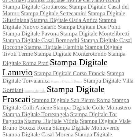
Stampa Digitale Grottarossa
Stampa Digitale Casal del
Marmo
Stampa Digitale Settecamini
Stampa Digitale
Giustiniana
Stampa Digitale Ostia Antica
Stampa
Digitale Nuovo Salario
Stampa Digitale Due Ponti
Stampa Digitale Pavona
Stampa Digitale Montelibretti
Stampa Digitale Casal Bernocchi
Stampa Digitale Casal
Boccone
Stampa Digitale Flaminia
Stampa Digitale
Tivoli Terme
Stampa Digitale Monterotondo
Stampa
Stampa Digitale
Digitale Roma Prati
Lanuvio
Stampa Digitale Corso Francia
Stampa
Digitale Torvaianica
Stampa Digitale Villa
Stampa Digitale Roma
Stampa Digitale
Gordiani
stampa digitale
Frascati
Stampa Digitale San Pietro Roma
Stampa
Digitale Colli Aniene
Stampa Digitale Colle Monastero
Stampa Digitale Torreangela
Stampa Digitale Tor
Pagnotta
Stampa Digitale Vitinia
Stampa Digitale Viale
Bruno Buozzi Roma
Stampa Digitale Monteverde
Stampa Digitale Casal Morena
Stampa Digitale