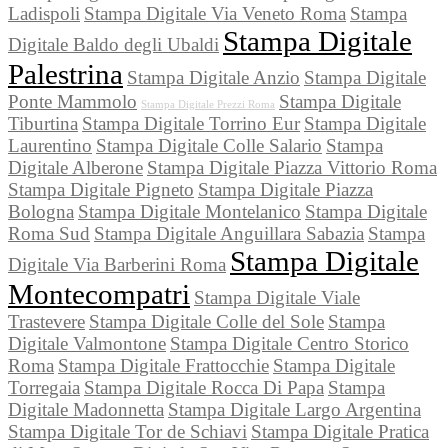
Ladispoli
Stampa Digitale Via Veneto Roma
Stampa
Stampa Digitale
Digitale Baldo degli Ubaldi
Palestrina
Stampa Digitale Anzio
Stampa Digitale
Ponte Mammolo
Stampa Digitale
Stampa Digitale Prezzi Roma
Tiburtina
Stampa Digitale Torrino Eur
Stampa Digitale
Laurentino
Stampa Digitale Colle Salario
Stampa
Digitale Alberone
Stampa Digitale Piazza Vittorio Roma
Stampa Digitale Pigneto
Stampa Digitale Piazza
Bologna
Stampa Digitale Montelanico
Stampa Digitale
Roma Sud
Stampa Digitale Anguillara Sabazia
Stampa
Stampa Digitale
Digitale Via Barberini Roma
Montecompatri
Stampa Digitale Viale
Trastevere
Stampa Digitale Colle del Sole
Stampa
Digitale Valmontone
Stampa Digitale Centro Storico
Roma
Stampa Digitale Frattocchie
Stampa Digitale
Torregaia
Stampa Digitale Rocca Di Papa
Stampa
Digitale Madonnetta
Stampa Digitale Largo Argentina
Stampa Digitale Tor de Schiavi
Stampa Digitale Pratica