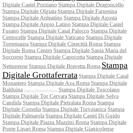
Digitale Castel Porziano
Stampa Digitale Dragoncello
Stampa Digitale Olgiata
Stampa Digitale Farnesina
Stampa Digitale Ardeatino
Stampa Digitale Agosta
Stampa Digitale Appio Latino
Stampa Digitale Castel
Fusano
Stampa Digitale Casal Palocco
Stampa Digitale
Centocelle
Stampa Digitale Vaticano
Stampa Digitale
Torremaura
Stampa Digitale Cinecittà Roma
Stampa
Digitale Roma Centro
Stampa Digitale Santa Maria del
Soccorso
Stampa Digitale Capocotta
Stampa Digitale
Stampa
Nettunense
Stampa Digitale Bravetta Roma
Digitale Grottaferrata
Stampa Digitale Casal
Monastero
Stampa Digitale Axa Roma
Stampa Digitale
Balduina
Stampa Digitale Tuscolano
Stampa Digitale A Roma
Stampa Digitale Tor Cervara
Stampa Digitale Selva
Candida
Stampa Digitale Pietralata Roma
Stampa
Digitale Cornelia
Stampa Digitale Torvajanica
Stampa
Digitale Palmarola
Stampa Digitale Castel Di Guido
Stampa Digitale Piazza Mazzini Roma
Stampa Digitale
Ponte Linari Roma
Stampa Digitale Gianicolense