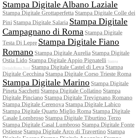
Stampa Digitale Albano Laziale
Stampa Digitale Grottaperfetta
Stampa Digitale Colle dei
Stampa Digitale
Pini
Stampa Digitale Salaria
Campagnano di Roma
Stampa Digitale
Stampa Digitale Fiano
Testa Di Lepre
Romano
Stampa Digitale Aurelia
Stampa Digitale
Ostia Lido
Stampa Digitale Appio Pignatelli
Stampa
Stampa Digitale Castel di Leva
Stampa
DigitaleRoma Nord
Digitale Cecchina
Stampa Digitale Corso Trieste Roma
Stampa Digitale Marino
Stampa Digitale
Pineta Sacchetti
Stampa Digitale Collatino
Stampa
Digitale Pinciano
Stampa Digitale Trevignano Romano
Stampa Digitale Cerenova
Stampa Digitale Labico
Stampa Digitale Quarto Miglio Roma
Stampa Digitale
Casale Lombroso
Stampa Digitale Tiburtino Terzo
Stampa Digitale Casal Lumbroso
Stampa Digitale Fonte
Ostiense
Stampa Digitale Arco di Travertino
Stampa