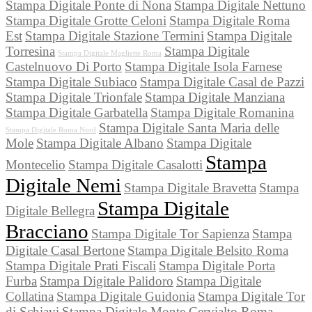
Stampa Digitale Ponte di Nona
Stampa Digitale Nettuno
Stampa Digitale Grotte Celoni
Stampa Digitale Roma
Est
Stampa Digitale Stazione Termini
Stampa Digitale
Torresina
Stampa Digitale
Stampa Digitale Magliette Roma
Castelnuovo Di Porto
Stampa Digitale Isola Farnese
Stampa Digitale Subiaco
Stampa Digitale Casal de Pazzi
Stampa Digitale Trionfale
Stampa Digitale Manziana
Stampa Digitale Garbatella
Stampa Digitale Romanina
Stampa Digitale Santa Maria delle
Stampa Digitale Roma Nord
Mole
Stampa Digitale Albano
Stampa Digitale
Stampa
Montecelio
Stampa Digitale Casalotti
Digitale Nemi
Stampa Digitale Bravetta
Stampa
Stampa Digitale
Digitale Bellegra
Bracciano
Stampa Digitale Tor Sapienza
Stampa
Digitale Casal Bertone
Stampa Digitale Belsito Roma
Stampa Digitale Prati Fiscali
Stampa Digitale Porta
Furba
Stampa Digitale Palidoro
Stampa Digitale
Collatina
Stampa Digitale Guidonia
Stampa Digitale Tor
di Schiavi
Stampa Digitale Monte Cervialto Roma