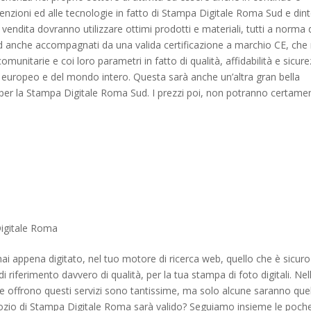
nzioni ed alle tecnologie in fatto di Stampa Digitale Roma Sud e dint
i vendita dovranno utilizzare ottimi prodotti e materiali, tutti a norma 
 ed anche accompagnati da una valida certificazione a marchio CE, che
unitarie e coi loro parametri in fatto di qualità, affidabilità e sicur
 europeo e del mondo intero. Questa sarà anche un’altra gran bella
ro per la Stampa Digitale Roma Sud. I prezzi poi, non potranno certame
igitale Roma
ai appena digitato, nel tuo motore di ricerca web, quello che è sicuro
di riferimento davvero di qualità, per la tua stampa di foto digitali. Nel
 che offrono questi servizi sono tantissime, ma solo alcune saranno que
gozio di Stampa Digitale Roma sarà valido? Seguiamo insieme le poch