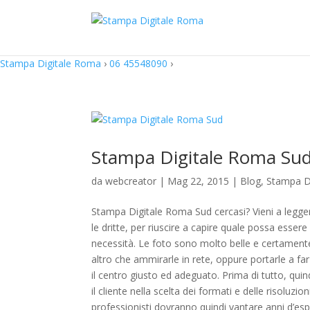
Stampa Digitale Roma
›
06 45548090
›
Stampa Digitale Roma Su
da
webcreator
| Mag 22, 2015 |
Blog
,
Stampa D
Stampa Digitale Roma Sud cercasi? Vieni a leggere 
le dritte, per riuscire a capire quale possa essere
necessità. Le foto sono molto belle e certamente m
altro che ammirarle in rete, oppure portarle a f
il centro giusto ed adeguato. Prima di tutto, quin
il cliente nella scelta dei formati e delle risoluz
professionisti dovranno quindi vantare anni d’esp