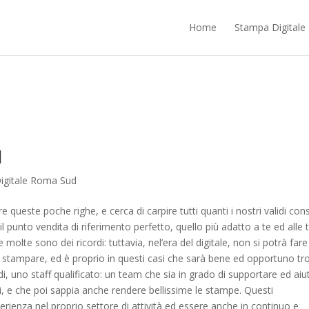
Home
Stampa Digitale
d
igitale Roma Sud
queste poche righe, e cerca di carpire tutti quanti i nostri validi consi
 il punto vendita di riferimento perfetto, quello più adatto a te ed alle 
olte sono dei ricordi: tuttavia, nel’era del digitale, non si potrà fare
ar stampare, ed è proprio in questi casi che sarà bene ed opportuno tr
di, uno staff qualificato: un team che sia in grado di supportare ed aiu
ioni, e che poi sappia anche rendere bellissime le stampe. Questi
erienza nel proprio settore di attività ed essere anche in continuo e