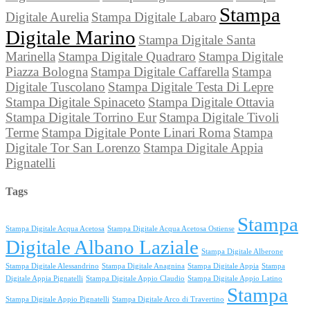
Stampa
Digitale Aurelia
Stampa Digitale Labaro
Digitale Marino
Stampa Digitale Santa
Marinella
Stampa Digitale Quadraro
Stampa Digitale
Piazza Bologna
Stampa Digitale Caffarella
Stampa
Digitale Tuscolano
Stampa Digitale Testa Di Lepre
Stampa Digitale Spinaceto
Stampa Digitale Ottavia
Stampa Digitale Torrino Eur
Stampa Digitale Tivoli
Terme
Stampa Digitale Ponte Linari Roma
Stampa
Digitale Tor San Lorenzo
Stampa Digitale Appia
Pignatelli
Tags
Stampa
Stampa Digitale Acqua Acetosa
Stampa Digitale Acqua Acetosa Ostiense
Digitale Albano Laziale
Stampa Digitale Alberone
Stampa Digitale Alessandrino
Stampa Digitale Anagnina
Stampa Digitale Appia
Stampa
Digitale Appia Pignatelli
Stampa Digitale Appio Claudio
Stampa Digitale Appio Latino
Stampa
Stampa Digitale Appio Pignatelli
Stampa Digitale Arco di Travertino