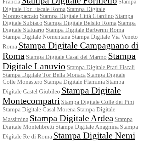
Stampa Digitale Formello
Francia
Stampa
Digitale Tor Fiscale Roma
Stampa Digitale
Montespaccato
Stampa Digitale Città Giardino
Stampa
Digitale Subiaco
Stampa Digitale Belsito Roma
Stampa
Digitale Statuario
Stampa Digitale Barberini Roma
Stampa Digitale Nomentana
Stampa Digitale Via Veneto
Stampa Digitale Campagnano di
Roma
Roma
Stampa
Stampa Digitale Casal del Marmo
Digitale Lanuvio
Stampa Digitale Prati Fiscali
Stampa Digitale Tor Bella Monaca
Stampa Digitale
Colle Monastero
Stampa Digitale Flaminia
Stampa
Stampa Digitale
Digitale Castel Giubileo
Montecompatri
Stampa Digitale Colle dei Pini
Stampa Digitale Casal Morena
Stampa Digitale
Stampa Digitale Ardea
Massimina
Stampa
Digitale Montelibretti
Stampa Digitale Anagnina
Stampa
Stampa Digitale Nemi
Digitale Re di Roma