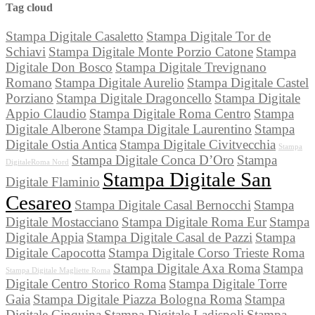
Tag cloud
Stampa Digitale Casaletto
Stampa Digitale Tor de
Schiavi
Stampa Digitale Monte Porzio Catone
Stampa
Digitale Don Bosco
Stampa Digitale Trevignano
Romano
Stampa Digitale Aurelio
Stampa Digitale Castel
Porziano
Stampa Digitale Dragoncello
Stampa Digitale
Appio Claudio
Stampa Digitale Roma Centro
Stampa
Digitale Alberone
Stampa Digitale Laurentino
Stampa
Digitale Ostia Antica
Stampa Digitale Civitvecchia
Stampa
Stampa Digitale Conca D’Oro
Stampa
DigitaleRoma Nord
Stampa Digitale San
Digitale Flaminio
Cesareo
Stampa Digitale Casal Bernocchi
Stampa
Digitale Mostacciano
Stampa Digitale Roma Eur
Stampa
Digitale Appia
Stampa Digitale Casal de Pazzi
Stampa
Digitale Capocotta
Stampa Digitale Corso Trieste Roma
Stampa Digitale Axa Roma
Stampa
Stampa Digitale Magliette Roma
Digitale Centro Storico Roma
Stampa Digitale Torre
Gaia
Stampa Digitale Piazza Bologna Roma
Stampa
Digitale Cinquina
Stampa Digitale Ladispoli
Stampa