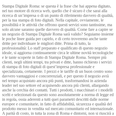
Stampa Digitale Roma: se questa è la frase che hai appena digitato,
nel tuo motore di ricerca web, quello che è sicuro è che sarai alla
ricerca di un’impresa o di un punto di riferimento davvero di qualità,
per la tua stampa di foto digitali. Nella capitale, ovviamente, le
possibilità e le attività che offrono questi servizi sono tantissime, ma
solo alcune saranno quelle davvero di qualità. Come fare a capire se
un negozio di Stampa Digitale Roma sarà valido? Seguiamo insieme
le poche linee guida per capirlo, e di certo troveremo anche tante
dritte per individuare le migliori ditte. Prima di tutto, la
professionalità: Lo staff preparato e qualificato di questo negozio
ideale, si aggiorna continuamente circa le ultime novità tecnologiche
e le tante scoperte in fatto di Stampa Digitale Roma. Sempre più
clienti, negli ultimi tempi, tra privati e ditte, hanno richiesto i servizi
di stampa di foto digitali di quest’impresa professionale e
specializzata, certamente. I prezzi e le tariffe di un buon centro sono
davvero vantaggiosi e concorrenziali, e per questo il negozio avrà
nel tempo acquistato ancora più punti, trasformandosi in azienda
leader nel suo settore ed acquisendo ancora più clienti, allargando
anche la cerchia dei contatti. Tutti i prodotti, i macchinari e i modelli
scelti e selezionati da questo sono assolutamente a norma di legge ed
in regola, ossia aderenti a tutti quei parametri descritti dalle norme
europee e comunitarie, in fatto di affidabilità, sicurezza e qualità del
prodotto messo in vendita sul mercato comunitario ed internazionale.
A parità di costo, in tutta la zona di Roma e dintorni, non si riuscirà a