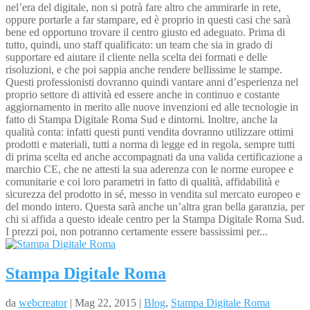
nel’era del digitale, non si potrà fare altro che ammirarle in rete,
oppure portarle a far stampare, ed è proprio in questi casi che sarà
bene ed opportuno trovare il centro giusto ed adeguato. Prima di
tutto, quindi, uno staff qualificato: un team che sia in grado di
supportare ed aiutare il cliente nella scelta dei formati e delle
risoluzioni, e che poi sappia anche rendere bellissime le stampe.
Questi professionisti dovranno quindi vantare anni d’esperienza nel
proprio settore di attività ed essere anche in continuo e costante
aggiornamento in merito alle nuove invenzioni ed alle tecnologie in
fatto di Stampa Digitale Roma Sud e dintorni. Inoltre, anche la
qualità conta: infatti questi punti vendita dovranno utilizzare ottimi
prodotti e materiali, tutti a norma di legge ed in regola, sempre tutti
di prima scelta ed anche accompagnati da una valida certificazione a
marchio CE, che ne attesti la sua aderenza con le norme europee e
comunitarie e coi loro parametri in fatto di qualità, affidabilità e
sicurezza del prodotto in sé, messo in vendita sul mercato europeo e
del mondo intero. Questa sarà anche un’altra gran bella garanzia, per
chi si affida a questo ideale centro per la Stampa Digitale Roma Sud.
I prezzi poi, non potranno certamente essere bassissimi per...
Stampa Digitale Roma
da
webcreator
| Mag 22, 2015 |
Blog
,
Stampa Digitale Roma