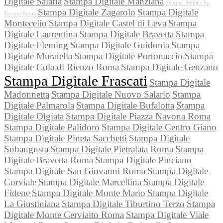
Digitale Salaria
Stampa Digitale Manziana
Stampa Digitale Su
Stampa Digitale Zagarolo
Stampa Digitale
Tessuto Roma
Montecelio
Stampa Digitale Castel di Leva
Stampa
Digitale Laurentina
Stampa Digitale Bravetta
Stampa
Digitale Fleming
Stampa Digitale Guidonia
Stampa
Digitale Muratella
Stampa Digitale Portonaccio
Stampa
Digitale Cola di Rienzo Roma
Stampa Digitale Genzano
Stampa Digitale Frascati
Stampa Digitale
Madonnetta
Stampa Digitale Nuovo Salario
Stampa
Digitale Palmarola
Stampa Digitale Bufalotta
Stampa
Digitale Olgiata
Stampa Digitale Piazza Navona Roma
Stampa Digitale Palidoro
Stampa Digitale Centro Giano
Stampa Digitale Pineta Sacchetti
Stampa Digitale
Subaugusta
Stampa Digitale Pietralata Roma
Stampa
Digitale Bravetta Roma
Stampa Digitale Pinciano
Stampa Digitale San Giovanni Roma
Stampa Digitale
Corviale
Stampa Digitale Marcellina
Stampa Digitale
Fidene
Stampa Digitale Monte Mario
Stampa Digitale
La Giustiniana
Stampa Digitale Tiburtino Terzo
Stampa
Digitale Monte Cervialto Roma
Stampa Digitale Viale