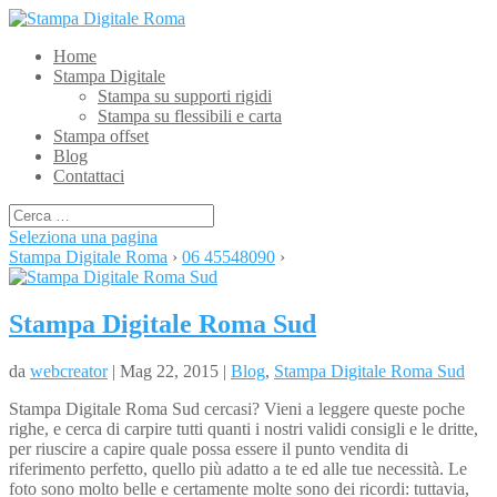
Home
Stampa Digitale
Stampa su supporti rigidi
Stampa su flessibili e carta
Stampa offset
Blog
Contattaci
Seleziona una pagina
Stampa Digitale Roma
›
06 45548090
›
Stampa Digitale Roma Sud
da
webcreator
| Mag 22, 2015 |
Blog
,
Stampa Digitale Roma Sud
Stampa Digitale Roma Sud cercasi? Vieni a leggere queste poche
righe, e cerca di carpire tutti quanti i nostri validi consigli e le dritte,
per riuscire a capire quale possa essere il punto vendita di
riferimento perfetto, quello più adatto a te ed alle tue necessità. Le
foto sono molto belle e certamente molte sono dei ricordi: tuttavia,