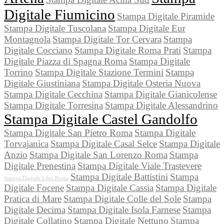
Digitale Fiumicino
Stampa Digitale Piramide
Stampa Digitale Tuscolana
Stampa Digitale Eur
Montagnola
Stampa Digitale Tor Cervara
Stampa
Digitale Cocciano
Stampa Digitale Roma Prati
Stampa
Digitale Piazza di Spagna Roma
Stampa Digitale
Torrino
Stampa Digitale Stazione Termini
Stampa
Digitale Giustiniana
Stampa Digitale Osteria Nuova
Stampa Digitale Cecchina
Stampa Digitale Gianicolense
Stampa Digitale Torresina
Stampa Digitale Alessandrino
Stampa Digitale Castel Gandolfo
Stampa Digitale San Pietro Roma
Stampa Digitale
Torvajanica
Stampa Digitale Casal Selce
Stampa Digitale
Anzio
Stampa Digitale San Lorenzo Roma
Stampa
Digitale Prenestina
Stampa Digitale Viale Trastevere
Stampa Digitale Battistini
Stampa
Stampa Digitale Libri Roma
Digitale Focene
Stampa Digitale Cassia
Stampa Digitale
Pratica di Mare
Stampa Digitale Colle del Sole
Stampa
Digitale Decima
Stampa Digitale Isola Farnese
Stampa
Digitale Collatino
Stampa Digitale Nettuno
Stampa