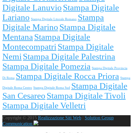
Digitale Lanuvio
Stampa Digitale
Lariano
Stampa
Stampa Digitale Litorale Romano
Digitale Marino
Stampa Digitale
Mentana
Stampa Digitale
Montecompatri
Stampa Digitale
Nemi
Stampa Digitale Palestrina
Stampa Digitale Pomezia
Stampa Digitale Provincia
Stampa Digitale Rocca Priora
Di Roma
Stampa
Stampa Digitale
Digitale Roma Centro
Stampa Digitale Roma Sud
San Cesareo
Stampa Digitale Tivoli
Stampa Digitale Velletri
Copyright © 2015
Realizzazione Siti Web
|
Solution Group
Communication