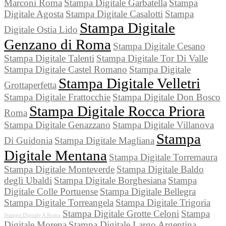
Marconi Roma
Stampa Digitale Garbatella
Stampa
Digitale Agosta
Stampa Digitale Casalotti
Stampa
Stampa Digitale
Digitale Ostia Lido
Genzano di Roma
Stampa Digitale Cesano
Stampa Digitale Talenti
Stampa Digitale Tor Di Valle
Stampa Digitale Castel Romano
Stampa Digitale
Stampa Digitale Velletri
Grottaperfetta
Stampa Digitale Frattocchie
Stampa Digitale Don Bosco
Stampa Digitale Rocca Priora
Roma
Stampa Digitale Genazzano
Stampa Digitale Villanova
Stampa
Di Guidonia
Stampa Digitale Magliana
Digitale Mentana
Stampa Digitale Torremaura
Stampa Digitale Monteverde
Stampa Digitale Baldo
degli Ubaldi
Stampa Digitale Borghesiana
Stampa
Digitale Colle Portuense
Stampa Digitale Bellegra
Stampa Digitale Torreangela
Stampa Digitale Trigoria
Stampa Digitale Grotte Celoni
Stampa
Stampa Digitale A Roma
Digitale Morena
Stampa Digitale Largo Argentina