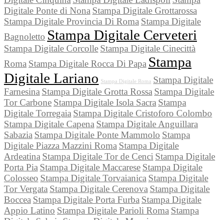
Digitale Ponte di Nona
Stampa Digitale Grottarossa
Stampa Digitale Provincia Di Roma
Stampa Digitale
Stampa Digitale Cerveteri
Bagnoletto
Stampa Digitale Corcolle
Stampa Digitale Cinecittà
Stampa
Roma
Stampa Digitale Rocca Di Papa
Digitale Lariano
Stampa Digitale
Stampa Digitale Roma
Farnesina
Stampa Digitale Grotta Rossa
Stampa Digitale
Tor Carbone
Stampa Digitale Isola Sacra
Stampa
Digitale Torregaia
Stampa Digitale Cristoforo Colombo
Stampa Digitale Capena
Stampa Digitale Anguillara
Sabazia
Stampa Digitale Ponte Mammolo
Stampa
Digitale Piazza Mazzini Roma
Stampa Digitale
Ardeatina
Stampa Digitale Tor de Cenci
Stampa Digitale
Porta Pia
Stampa Digitale Maccarese
Stampa Digitale
Colosseo
Stampa Digitale Torvaianica
Stampa Digitale
Tor Vergata
Stampa Digitale Cerenova
Stampa Digitale
Boccea
Stampa Digitale Porta Furba
Stampa Digitale
Appio Latino
Stampa Digitale Parioli Roma
Stampa