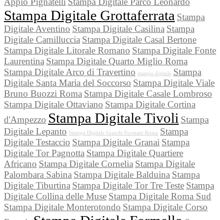
Appio Pignatelli
Stampa Digitale Parco Leonardo
Stampa Digitale Grottaferrata
Stampa
Digitale Aventino
Stampa Digitale Casilina
Stampa
Digitale Camilluccia
Stampa Digitale Casal Bertone
Stampa Digitale Litorale Romano
Stampa Digitale Fonte
Laurentina
Stampa Digitale Quarto Miglio Roma
Stampa Digitale Arco di Travertino
Stampa
stampa digitale
Digitale Santa Maria del Soccorso
Stampa Digitale Viale
Bruno Buozzi Roma
Stampa Digitale Casale Lombroso
Stampa Digitale Ottaviano
Stampa Digitale Cortina
Stampa Digitale Tivoli
d'Ampezzo
Stampa
Digitale Lepanto
Stampa
Stampa Digitale Grande Formato Roma
Digitale Testaccio
Stampa Digitale Granai
Stampa
Digitale Tor Pagnotta
Stampa Digitale Quartiere
Africano
Stampa Digitale Cornelia
Stampa Digitale
Palombara Sabina
Stampa Digitale Balduina
Stampa
Digitale Tiburtina
Stampa Digitale Tor Tre Teste
Stampa
Digitale Collina delle Muse
Stampa Digitale Roma Sud
Stampa Digitale Monterotondo
Stampa Digitale Corso