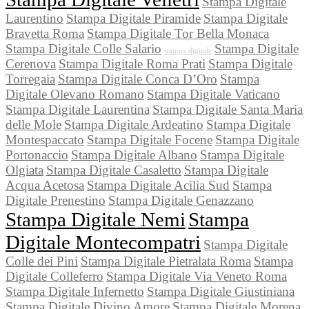
Stampa Digitale
Laurentino
Stampa Digitale Piramide
Stampa Digitale
Bravetta Roma
Stampa Digitale Tor Bella Monaca
Stampa Digitale Colle Salario
Stampa Digitale
stampa digitale
Cerenova
Stampa Digitale Roma Prati
Stampa Digitale
Torregaia
Stampa Digitale Conca D’Oro
Stampa
Digitale Olevano Romano
Stampa Digitale Vaticano
Stampa Digitale Laurentina
Stampa Digitale Santa Maria
delle Mole
Stampa Digitale Ardeatino
Stampa Digitale
Montespaccato
Stampa Digitale Focene
Stampa Digitale
Portonaccio
Stampa Digitale Albano
Stampa Digitale
Olgiata
Stampa Digitale Casaletto
Stampa Digitale
Acqua Acetosa
Stampa Digitale Acilia Sud
Stampa
Digitale Prenestino
Stampa Digitale Genazzano
Stampa Digitale Nemi
Stampa
Digitale Montecompatri
Stampa Digitale
Colle dei Pini
Stampa Digitale Pietralata Roma
Stampa
Digitale Colleferro
Stampa Digitale Via Veneto Roma
Stampa Digitale Infernetto
Stampa Digitale Giustiniana
Stampa Digitale Divino Amore
Stampa Digitale Morena