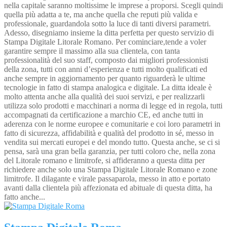
nella capitale saranno moltissime le imprese a proporsi. Scegli quindi
quella più adatta a te, ma anche quella che reputi più valida e
professionale, guardandola sotto la luce di tanti diversi parametri.
Adesso, disegniamo insieme la ditta perfetta per questo servizio di
Stampa Digitale Litorale Romano. Per cominciare,tende a voler
garantire sempre il massimo alla sua clientela, con tanta
professionalità del suo staff, composto dai migliori professionisti
della zona, tutti con anni d’esperienza e tutti molto qualificati ed
anche sempre in aggiornamento per quanto riguarderà le ultime
tecnologie in fatto di stampa analogica e digitale. La ditta ideale è
molto attenta anche alla qualità dei suoi servizi, e per realizzarli
utilizza solo prodotti e macchinari a norma di legge ed in regola, tutti
accompagnati da certificazione a marchio CE, ed anche tutti in
aderenza con le norme europee e comunitarie e coi loro parametri in
fatto di sicurezza, affidabilità e qualità del prodotto in sé, messo in
vendita sui mercati europei e del mondo tutto. Questa anche, se ci si
pensa, sarà una gran bella garanzia, per tutti coloro che, nella zona
del Litorale romano e limitrofe, si affideranno a questa ditta per
richiedere anche solo una Stampa Digitale Litorale Romano e zone
limitrofe. Il dilagante e virale passaparola, messo in atto e portato
avanti dalla clientela più affezionata ed abituale di questa ditta, ha
fatto anche...