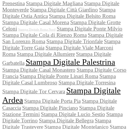
Prenestina
Stampa Digitale Magliana
Stampa Digitale
Monteverde
Stampa Digitale Città Giardino
Stampa
Digitale Ostia Antica
Stampa Digitale Belsito Roma
Stampa Digitale Casal Morena
Stampa Digitale Grotte
Celoni
Stampa Digitale Ponte Milvio
Stampa Digitale Roma Nord
Stampa Digitale Cola di Rienzo Roma
Stampa Digitale
San Lorenzo Roma
Stampa Digitale Trionfale
Stampa
Digitale Torre Gaia
Stampa Digitale Viale Marconi
Roma
Stampa Digitale Allumiere
Stampa Digitale
Stampa Digitale Palestrina
Garbatella
Stampa Digitale Casal Monastero
Stampa Digitale Corso
Francia
Stampa Digitale Ponte Linari Roma
Stampa
Digitale Casal Lumbroso
Stampa Digitale Torresina
Stampa Digitale
Stampa Digitale Tor Cervara
Ardea
Stampa Digitale Porta Pia
Stampa Digitale
Casaccia
Stampa Digitale Pinciano
Stampa Digitale
Stazione Termini
Stampa Digitale Lucio Sestio
Stampa
Digitale Torrino
Stampa Digitale Bellegra
Stampa
Digitale Trastevere
Stampa Digitale Montelanico
Stampa