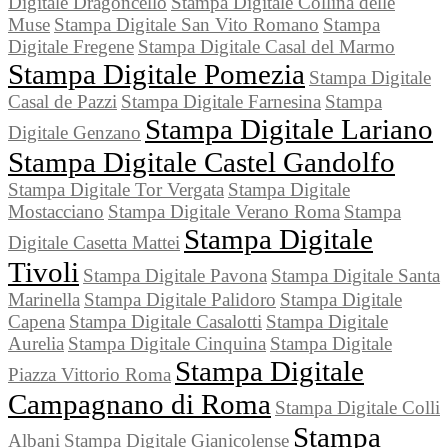
Digitale Dragoncello
Stampa Digitale Collina delle
Muse
Stampa Digitale San Vito Romano
Stampa
Digitale Fregene
Stampa Digitale Casal del Marmo
Stampa Digitale Pomezia
Stampa Digitale
Casal de Pazzi
Stampa Digitale Farnesina
Stampa
Stampa Digitale Lariano
Digitale Genzano
Stampa Digitale Castel Gandolfo
Stampa Digitale Tor Vergata
Stampa Digitale
Mostacciano
Stampa Digitale Verano Roma
Stampa
Stampa Digitale
Digitale Casetta Mattei
Tivoli
Stampa Digitale Pavona
Stampa Digitale Santa
Marinella
Stampa Digitale Palidoro
Stampa Digitale
Capena
Stampa Digitale Casalotti
Stampa Digitale
Aurelia
Stampa Digitale Cinquina
Stampa Digitale
Stampa Digitale
Piazza Vittorio Roma
Campagnano di Roma
Stampa Digitale Colli
Stampa
Albani
Stampa Digitale Gianicolense