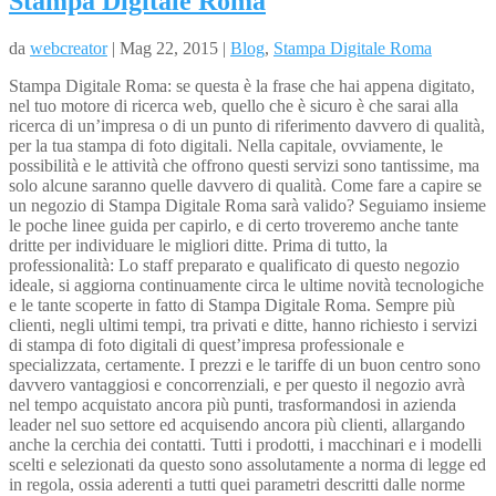
Stampa Digitale Roma
da
webcreator
| Mag 22, 2015 |
Blog
,
Stampa Digitale Roma
Stampa Digitale Roma: se questa è la frase che hai appena digitato,
nel tuo motore di ricerca web, quello che è sicuro è che sarai alla
ricerca di un’impresa o di un punto di riferimento davvero di qualità,
per la tua stampa di foto digitali. Nella capitale, ovviamente, le
possibilità e le attività che offrono questi servizi sono tantissime, ma
solo alcune saranno quelle davvero di qualità. Come fare a capire se
un negozio di Stampa Digitale Roma sarà valido? Seguiamo insieme
le poche linee guida per capirlo, e di certo troveremo anche tante
dritte per individuare le migliori ditte. Prima di tutto, la
professionalità: Lo staff preparato e qualificato di questo negozio
ideale, si aggiorna continuamente circa le ultime novità tecnologiche
e le tante scoperte in fatto di Stampa Digitale Roma. Sempre più
clienti, negli ultimi tempi, tra privati e ditte, hanno richiesto i servizi
di stampa di foto digitali di quest’impresa professionale e
specializzata, certamente. I prezzi e le tariffe di un buon centro sono
davvero vantaggiosi e concorrenziali, e per questo il negozio avrà
nel tempo acquistato ancora più punti, trasformandosi in azienda
leader nel suo settore ed acquisendo ancora più clienti, allargando
anche la cerchia dei contatti. Tutti i prodotti, i macchinari e i modelli
scelti e selezionati da questo sono assolutamente a norma di legge ed
in regola, ossia aderenti a tutti quei parametri descritti dalle norme