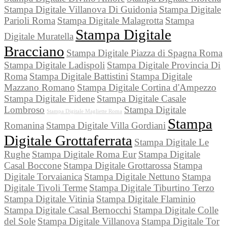
Stampa Digitale Villanova Di Guidonia
Stampa Digitale
Parioli Roma
Stampa Digitale Malagrotta
Stampa
Stampa Digitale
Digitale Muratella
Bracciano
Stampa Digitale Piazza di Spagna Roma
Stampa Digitale Ladispoli
Stampa Digitale Provincia Di
Roma
Stampa Digitale Battistini
Stampa Digitale
Mazzano Romano
Stampa Digitale Cortina d'Ampezzo
Stampa Digitale Fidene
Stampa Digitale Casale
Lombroso
Stampa Digitale
Stampa Digitale Magliette Roma
Stampa
Romanina
Stampa Digitale Villa Gordiani
Digitale Grottaferrata
Stampa Digitale Le
Rughe
Stampa Digitale Roma Eur
Stampa Digitale
Casal Boccone
Stampa Digitale Grottarossa
Stampa
Digitale Torvaianica
Stampa Digitale Nettuno
Stampa
Digitale Tivoli Terme
Stampa Digitale Tiburtino Terzo
Stampa Digitale Vitinia
Stampa Digitale Flaminio
Stampa Digitale Casal Bernocchi
Stampa Digitale Colle
del Sole
Stampa Digitale Villanova
Stampa Digitale Tor