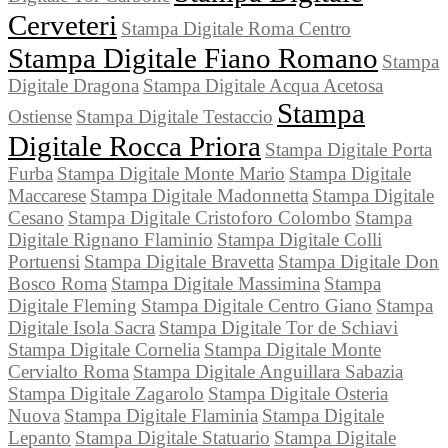
Cerveteri
Stampa Digitale Roma Centro
Stampa Digitale Fiano Romano
Stampa
Digitale Dragona
Stampa Digitale Acqua Acetosa
Stampa
Ostiense
Stampa Digitale Testaccio
Digitale Rocca Priora
Stampa Digitale Porta
Furba
Stampa Digitale Monte Mario
Stampa Digitale
Maccarese
Stampa Digitale Madonnetta
Stampa Digitale
Cesano
Stampa Digitale Cristoforo Colombo
Stampa
Digitale Rignano Flaminio
Stampa Digitale Colli
Portuensi
Stampa Digitale Bravetta
Stampa Digitale Don
Bosco Roma
Stampa Digitale Massimina
Stampa
Digitale Fleming
Stampa Digitale Centro Giano
Stampa
Digitale Isola Sacra
Stampa Digitale Tor de Schiavi
Stampa Digitale Cornelia
Stampa Digitale Monte
Cervialto Roma
Stampa Digitale Anguillara Sabazia
Stampa Digitale Zagarolo
Stampa Digitale Osteria
Nuova
Stampa Digitale Flaminia
Stampa Digitale
Lepanto
Stampa Digitale Statuario
Stampa Digitale