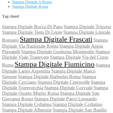
Stampa Digitale A Roma
Stampa Digitale Roma
Tag cloud
Stampa Digitale Rocca Di Papa
Stampa Digitale Trigoria
Stampa Digitale Testa Di Lepre
Stampa Digitale Litorale
Stampa Digitale Frascati
Romano
Stampa
Digitale Via Nazionale Roma
Stampa Digitale Appia
Pignatelli
Stampa Digitale Guidonia Montecelio
Stampa
Digitale Viale Trastevere
Stampa Digitale Via del Corso
Stampa Digitale Fiumicino
Roma
Stampa
Digitale Largo Argentina
Stampa Digitale Marco
Simone
Stampa Digitale Barberini Roma
Stampa
Digitale Cocciano
Stampa Digitale Centocelle
Stampa
Digitale Torrevecchia
Stampa Digitale Corviale
Stampa
Digitale Quarto Miglio Roma
Stampa Digitale San
Giovanni Roma
Stampa Digitale Parco Leonardo
Stampa Digitale Collatina
Stampa Digitale Collatino
Stampa Digitale Alberone
Stampa Digitale San Basilio