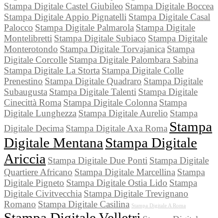
Stampa Digitale Castel Giubileo
Stampa Digitale Boccea
Stampa Digitale Appio Pignatelli
Stampa Digitale Casal
Palocco
Stampa Digitale Palmarola
Stampa Digitale
Montelibretti
Stampa Digitale Subiaco
Stampa Digitale
Monterotondo
Stampa Digitale Torvajanica
Stampa
Digitale Corcolle
Stampa Digitale Palombara Sabina
Stampa Digitale La Storta
Stampa Digitale Colle
Prenestino
Stampa Digitale Quadraro
Stampa Digitale
Subaugusta
Stampa Digitale Talenti
Stampa Digitale
Cinecittà Roma
Stampa Digitale Colonna
Stampa
Digitale Lunghezza
Stampa Digitale Aurelio
Stampa
Stampa
Digitale Decima
Stampa Digitale Axa Roma
Digitale Mentana
Stampa Digitale
Ariccia
Stampa Digitale Due Ponti
Stampa Digitale
Quartiere Africano
Stampa Digitale Marcellina
Stampa
Digitale Pigneto
Stampa Digitale Ostia Lido
Stampa
Digitale Civitvecchia
Stampa Digitale Trevignano
Romano
Stampa Digitale Casilina
Stampa Digitale A Roma
Stampa Digitale Velletri