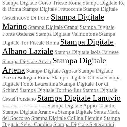
Stampa Digitale Corso Trieste Roma
Stampa Digitale Re
di Roma
Stampa Digitale Frattocchie
Stampa Digitale
Stampa Digitale
Castelnuovo Di Porto
Marino
Stampa Digitale Granai
Stampa Digitale
Fonte Ostiense
Stampa Digitale Valmontone
Stampa
Stampa Digitale
Digitale Tor Fiscale Roma
Albano Laziale
Stampa Digitale Isola Farnese
Stampa Digitale
Stampa Digitale Anzio
Artena
Stampa Digitale Agosta
Stampa Digitale
Piazza Bologna Roma
Stampa Digitale Ottavia
Stampa
Digitale Fonte Laurentina
Stampa Digitale Tor di
Schiavi
Stampa Digitale Torrino Eur
Stampa Digitale
Stampa Digitale Lanuvio
Castel Porziano
Stampa Digitale Appio Claudio
Stampa Digitale Su Tessuto Roma
Stampa Digitale Aranova
Stampa Digitale Santa Maria
del Soccorso
Stampa Digitale Collina Fleming
Stampa
Digitale Selva Candida
Stampa Digitale Settecamini