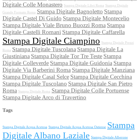
Digitale Colle Monastero
Stampa Digitale Libri Roma
Stampa Digitale
Stampa Digitale Bagnoletto
Stampa
Grande Formato Roma
Digitale Castel Di Guido
Stampa Digitale Montecelio
Stampa Digitale Viale Bruno Buozzi Roma
Stampa
Digitale Castelli Romani
Stampa Digitale Caffarella
Stampa Digitale Ciampino
Stampa Digitale Prezzi
Stampa Digitale Tuscolana
Stampa Digitale La
Roma
Giustiniana
Stampa Digitale Tor Tre Teste
Stampa
Digitale Colleverde
Stampa Digitale Guidonia
Stampa
Digitale Via Barberini Roma
Stampa Digitale Manziana
Stampa Digitale Casal Selce
Stampa Digitale Cecchina
Stampa Digitale Tuscolano
Stampa Digitale San Pietro
Roma
Stampa Digitale Colle Portuense
Stampa Digitale Roma
Stampa Digitale Arco di Travertino
Tags
Stampa
Stampa Digitale Acqua Acetosa
Stampa Digitale Acqua Acetosa Ostiense
Digitale Albano Laziale
Stampa Digitale Alberone