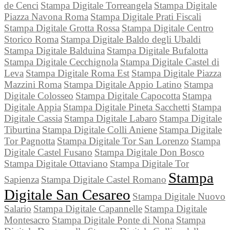
de Cenci
Stampa Digitale Torreangela
Stampa Digitale
Piazza Navona Roma
Stampa Digitale Prati Fiscali
Stampa Digitale Grotta Rossa
Stampa Digitale Centro
Storico Roma
Stampa Digitale Baldo degli Ubaldi
Stampa Digitale Balduina
Stampa Digitale Bufalotta
Stampa Digitale Cecchignola
Stampa Digitale Castel di
Leva
Stampa Digitale Roma Est
Stampa Digitale Piazza
Mazzini Roma
Stampa Digitale Appio Latino
Stampa
Digitale Colosseo
Stampa Digitale Capocotta
Stampa
Digitale Appia
Stampa Digitale Pineta Sacchetti
Stampa
Digitale Cassia
Stampa Digitale Labaro
Stampa Digitale
Tiburtina
Stampa Digitale Colli Aniene
Stampa Digitale
Tor Pagnotta
Stampa Digitale Tor San Lorenzo
Stampa
Digitale Castel Fusano
Stampa Digitale Don Bosco
Stampa Digitale Ottaviano
Stampa Digitale Tor
Stampa
Sapienza
Stampa Digitale Castel Romano
Digitale San Cesareo
Stampa Digitale Nuovo
Salario
Stampa Digitale Capannelle
Stampa Digitale
Montesacro
Stampa Digitale Ponte di Nona
Stampa