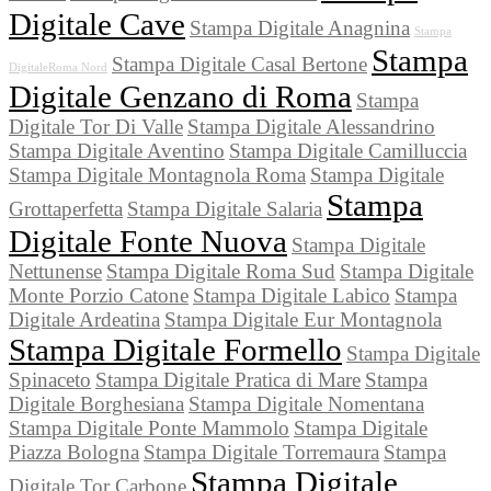
Digitale Cave
Stampa Digitale Anagnina
Stampa
Stampa
Stampa Digitale Casal Bertone
DigitaleRoma Nord
Digitale Genzano di Roma
Stampa
Digitale Tor Di Valle
Stampa Digitale Alessandrino
Stampa Digitale Aventino
Stampa Digitale Camilluccia
Stampa Digitale Montagnola Roma
Stampa Digitale
Stampa
Grottaperfetta
Stampa Digitale Salaria
Digitale Fonte Nuova
Stampa Digitale
Nettunense
Stampa Digitale Roma Sud
Stampa Digitale
Monte Porzio Catone
Stampa Digitale Labico
Stampa
Digitale Ardeatina
Stampa Digitale Eur Montagnola
Stampa Digitale Formello
Stampa Digitale
Spinaceto
Stampa Digitale Pratica di Mare
Stampa
Digitale Borghesiana
Stampa Digitale Nomentana
Stampa Digitale Ponte Mammolo
Stampa Digitale
Piazza Bologna
Stampa Digitale Torremaura
Stampa
Stampa Digitale
Digitale Tor Carbone