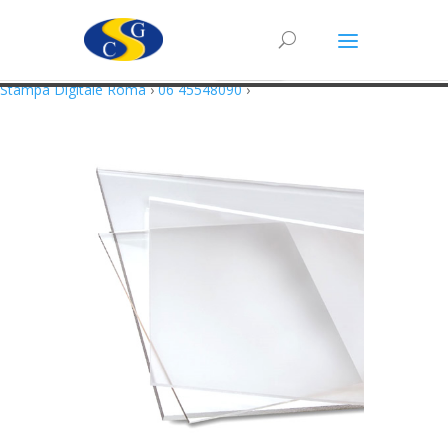
Questo sito utilizza cookie in conformità alla policy e cookie che rientrano
nella responsabilità di terze parti. Proseguendo nella navigazione
acconsenti all’utilizzo di cookie.
Accetto
Maggiori Informazioni
Stampa Digitale Roma
›
06 45548090
›