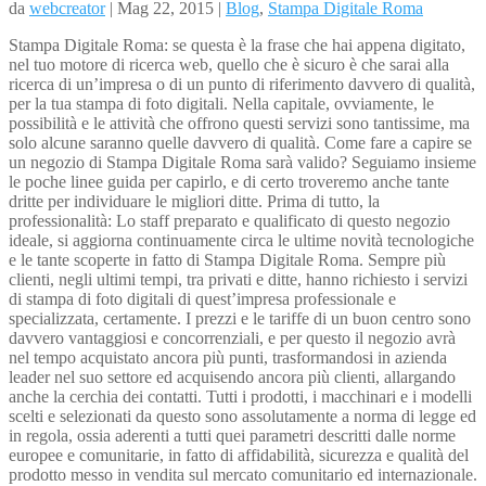
da
webcreator
| Mag 22, 2015 |
Blog
,
Stampa Digitale Roma
Stampa Digitale Roma: se questa è la frase che hai appena digitato,
nel tuo motore di ricerca web, quello che è sicuro è che sarai alla
ricerca di un’impresa o di un punto di riferimento davvero di qualità,
per la tua stampa di foto digitali. Nella capitale, ovviamente, le
possibilità e le attività che offrono questi servizi sono tantissime, ma
solo alcune saranno quelle davvero di qualità. Come fare a capire se
un negozio di Stampa Digitale Roma sarà valido? Seguiamo insieme
le poche linee guida per capirlo, e di certo troveremo anche tante
dritte per individuare le migliori ditte. Prima di tutto, la
professionalità: Lo staff preparato e qualificato di questo negozio
ideale, si aggiorna continuamente circa le ultime novità tecnologiche
e le tante scoperte in fatto di Stampa Digitale Roma. Sempre più
clienti, negli ultimi tempi, tra privati e ditte, hanno richiesto i servizi
di stampa di foto digitali di quest’impresa professionale e
specializzata, certamente. I prezzi e le tariffe di un buon centro sono
davvero vantaggiosi e concorrenziali, e per questo il negozio avrà
nel tempo acquistato ancora più punti, trasformandosi in azienda
leader nel suo settore ed acquisendo ancora più clienti, allargando
anche la cerchia dei contatti. Tutti i prodotti, i macchinari e i modelli
scelti e selezionati da questo sono assolutamente a norma di legge ed
in regola, ossia aderenti a tutti quei parametri descritti dalle norme
europee e comunitarie, in fatto di affidabilità, sicurezza e qualità del
prodotto messo in vendita sul mercato comunitario ed internazionale.