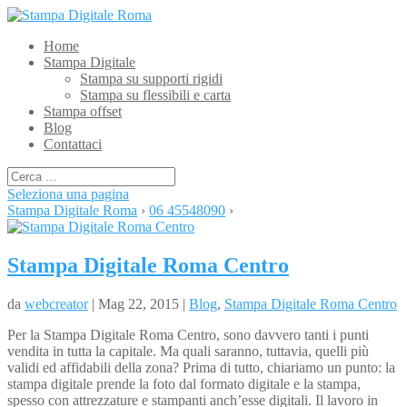
Home
Stampa Digitale
Stampa su supporti rigidi
Stampa su flessibili e carta
Stampa offset
Blog
Contattaci
Seleziona una pagina
Stampa Digitale Roma
›
06 45548090
›
Stampa Digitale Roma Centro
da
webcreator
| Mag 22, 2015 |
Blog
,
Stampa Digitale Roma Centro
Per la Stampa Digitale Roma Centro, sono davvero tanti i punti
vendita in tutta la capitale. Ma quali saranno, tuttavia, quelli più
validi ed affidabili della zona? Prima di tutto, chiariamo un punto: la
stampa digitale prende la foto dal formato digitale e la stampa,
spesso con attrezzature e stampanti anch’esse digitali. Il lavoro in