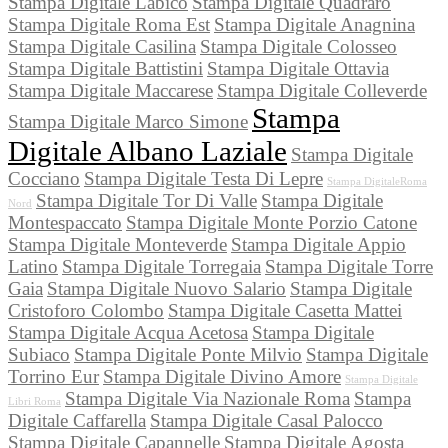
Stampa Digitale Labico
Stampa Digitale Quadraro
Stampa Digitale Roma Est
Stampa Digitale Anagnina
Stampa Digitale Casilina
Stampa Digitale Colosseo
Stampa Digitale Battistini
Stampa Digitale Ottavia
Stampa Digitale Maccarese
Stampa Digitale Colleverde
Stampa
Stampa Digitale Marco Simone
Digitale Albano Laziale
Stampa Digitale
Cocciano
Stampa Digitale Testa Di Lepre
Stampa DigitaleRoma
Stampa Digitale Tor Di Valle
Stampa Digitale
Nord
Montespaccato
Stampa Digitale Monte Porzio Catone
Stampa Digitale Monteverde
Stampa Digitale Appio
Latino
Stampa Digitale Torregaia
Stampa Digitale Torre
Gaia
Stampa Digitale Nuovo Salario
Stampa Digitale
Cristoforo Colombo
Stampa Digitale Casetta Mattei
Stampa Digitale Acqua Acetosa
Stampa Digitale
Subiaco
Stampa Digitale Ponte Milvio
Stampa Digitale
Torrino Eur
Stampa Digitale Divino Amore
Stampa Digitale
Stampa Digitale Via Nazionale Roma
Stampa
Libri Roma
Digitale Caffarella
Stampa Digitale Casal Palocco
Stampa Digitale Capannelle
Stampa Digitale Agosta