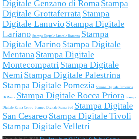
Digitale Genzano di Roma
Stampa
Digitale Grottaferrata
Stampa
Digitale Lanuvio
Stampa Digitale
Lariano
Stampa
Stampa Digitale Litorale Romano
Digitale Marino
Stampa Digitale
Mentana
Stampa Digitale
Montecompatri
Stampa Digitale
Nemi
Stampa Digitale Palestrina
Stampa Digitale Pomezia
Stampa Digitale Provincia
Stampa Digitale Rocca Priora
Di Roma
Stampa
Stampa Digitale
Digitale Roma Centro
Stampa Digitale Roma Sud
San Cesareo
Stampa Digitale Tivoli
Stampa Digitale Velletri
Copyright © 2015
Realizzazione Siti Web
|
Solution Group