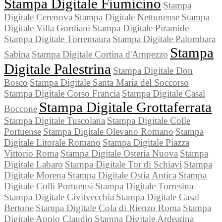
Stampa Digitale Fiumicino
Stampa
Digitale Cerenova
Stampa Digitale Nettunense
Stampa
Digitale Villa Gordiani
Stampa Digitale Piramide
Stampa Digitale Torremaura
Stampa Digitale Palombara
Stampa
Sabina
Stampa Digitale Cortina d'Ampezzo
Digitale Palestrina
Stampa Digitale Don
Bosco
Stampa Digitale Santa Maria del Soccorso
Stampa Digitale Corso Francia
Stampa Digitale Casal
Stampa Digitale Grottaferrata
Boccone
Stampa Digitale Tuscolana
Stampa Digitale Colle
Portuense
Stampa Digitale Olevano Romano
Stampa
Digitale Litorale Romano
Stampa Digitale Piazza
Vittorio Roma
Stampa Digitale Osteria Nuova
Stampa
Digitale Labaro
Stampa Digitale Tor di Schiavi
Stampa
Digitale Morena
Stampa Digitale Ostia Antica
Stampa
Digitale Colli Portuensi
Stampa Digitale Torresina
Stampa Digitale Civitvecchia
Stampa Digitale Casal
Bertone
Stampa Digitale Cola di Rienzo Roma
Stampa
Digitale Appio Claudio
Stampa Digitale Ardeatina