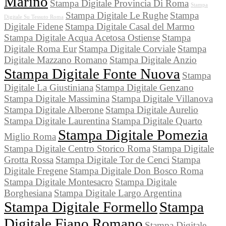
Marino
Stampa Digitale Provincia Di Roma
Stampa
Stampa Digitale Le Rughe
Stampa
Digitale Su Tessuto Roma
Digitale Fidene
Stampa Digitale Casal del Marmo
Stampa Digitale Acqua Acetosa Ostiense
Stampa
Digitale Roma Eur
Stampa Digitale Corviale
Stampa
Digitale Mazzano Romano
Stampa Digitale Anzio
Stampa Digitale Fonte Nuova
Stampa
Digitale La Giustiniana
Stampa Digitale Genzano
Stampa Digitale Massimina
Stampa Digitale Villanova
Stampa Digitale Alberone
Stampa Digitale Aurelio
Stampa Digitale Laurentina
Stampa Digitale Quarto
Stampa Digitale Pomezia
Miglio Roma
Stampa Digitale Centro Storico Roma
Stampa Digitale
Grotta Rossa
Stampa Digitale Tor de Cenci
Stampa
Digitale Fregene
Stampa Digitale Don Bosco Roma
Stampa Digitale Montesacro
Stampa Digitale
Borghesiana
Stampa Digitale Largo Argentina
Stampa Digitale Formello
Stampa
Digitale Fiano Romano
Stampa Digitale