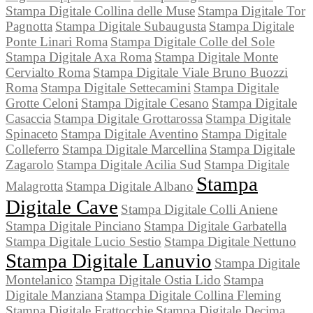
Stampa Digitale Collina delle Muse
Stampa Digitale Tor
Pagnotta
Stampa Digitale Subaugusta
Stampa Digitale
Ponte Linari Roma
Stampa Digitale Colle del Sole
Stampa Digitale Axa Roma
Stampa Digitale Monte
Cervialto Roma
Stampa Digitale Viale Bruno Buozzi
Roma
Stampa Digitale Settecamini
Stampa Digitale
Grotte Celoni
Stampa Digitale Cesano
Stampa Digitale
Casaccia
Stampa Digitale Grottarossa
Stampa Digitale
Spinaceto
Stampa Digitale Aventino
Stampa Digitale
Colleferro
Stampa Digitale Marcellina
Stampa Digitale
Zagarolo
Stampa Digitale Acilia Sud
Stampa Digitale
Stampa
Malagrotta
Stampa Digitale Albano
Digitale Cave
Stampa Digitale Colli Aniene
Stampa Digitale Pinciano
Stampa Digitale Garbatella
Stampa Digitale Lucio Sestio
Stampa Digitale Nettuno
Stampa Digitale Lanuvio
Stampa Digitale
Montelanico
Stampa Digitale Ostia Lido
Stampa
Digitale Manziana
Stampa Digitale Collina Fleming
Stampa Digitale Frattocchie
Stampa Digitale Decima