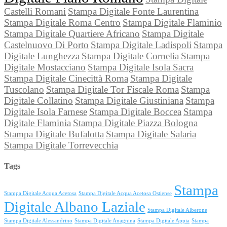
Castelli Romani
Stampa Digitale Fonte Laurentina
Stampa Digitale Roma Centro
Stampa Digitale Flaminio
Stampa Digitale Quartiere Africano
Stampa Digitale
Castelnuovo Di Porto
Stampa Digitale Ladispoli
Stampa
Digitale Lunghezza
Stampa Digitale Cornelia
Stampa
Digitale Mostacciano
Stampa Digitale Isola Sacra
Stampa Digitale Cinecittà Roma
Stampa Digitale
Tuscolano
Stampa Digitale Tor Fiscale Roma
Stampa
Digitale Collatino
Stampa Digitale Giustiniana
Stampa
Digitale Isola Farnese
Stampa Digitale Boccea
Stampa
Digitale Flaminia
Stampa Digitale Piazza Bologna
Stampa Digitale Bufalotta
Stampa Digitale Salaria
Stampa Digitale Torrevecchia
Tags
Stampa
Stampa Digitale Acqua Acetosa
Stampa Digitale Acqua Acetosa Ostiense
Digitale Albano Laziale
Stampa Digitale Alberone
Stampa Digitale Alessandrino
Stampa Digitale Anagnina
Stampa Digitale Appia
Stampa