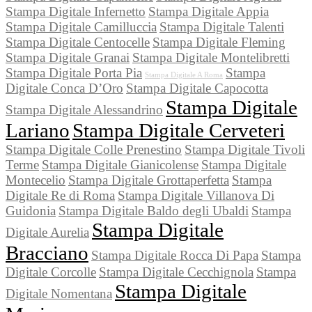
Stampa Digitale Infernetto
Stampa Digitale Appia
Stampa Digitale Camilluccia
Stampa Digitale Talenti
Stampa Digitale Centocelle
Stampa Digitale Fleming
Stampa Digitale Granai
Stampa Digitale Montelibretti
Stampa Digitale Porta Pia
Stampa
Stampa Digitale A Roma
Digitale Conca D’Oro
Stampa Digitale Capocotta
Stampa Digitale
Stampa Digitale Alessandrino
Lariano
Stampa Digitale Cerveteri
Stampa Digitale Colle Prenestino
Stampa Digitale Tivoli
Terme
Stampa Digitale Gianicolense
Stampa Digitale
Montecelio
Stampa Digitale Grottaperfetta
Stampa
Digitale Re di Roma
Stampa Digitale Villanova Di
Guidonia
Stampa Digitale Baldo degli Ubaldi
Stampa
Stampa Digitale
Digitale Aurelia
Bracciano
Stampa Digitale Rocca Di Papa
Stampa
Digitale Corcolle
Stampa Digitale Cecchignola
Stampa
Stampa Digitale
Digitale Nomentana