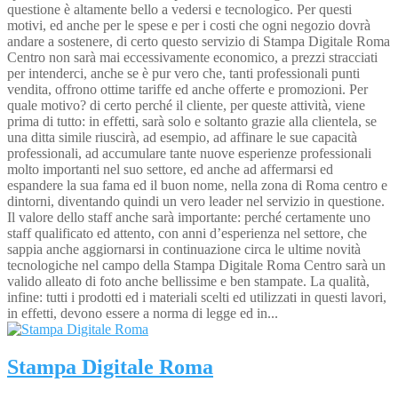
questione è altamente bello a vedersi e tecnologico. Per questi
motivi, ed anche per le spese e per i costi che ogni negozio dovrà
andare a sostenere, di certo questo servizio di Stampa Digitale Roma
Centro non sarà mai eccessivamente economico, a prezzi stracciati
per intenderci, anche se è pur vero che, tanti professionali punti
vendita, offrono ottime tariffe ed anche offerte e promozioni. Per
quale motivo? di certo perché il cliente, per queste attività, viene
prima di tutto: in effetti, sarà solo e soltanto grazie alla clientela, se
una ditta simile riuscirà, ad esempio, ad affinare le sue capacità
professionali, ad accumulare tante nuove esperienze professionali
molto importanti nel suo settore, ed anche ad affermarsi ed
espandere la sua fama ed il buon nome, nella zona di Roma centro e
dintorni, diventando quindi un vero leader nel servizio in questione.
Il valore dello staff anche sarà importante: perché certamente uno
staff qualificato ed attento, con anni d’esperienza nel settore, che
sappia anche aggiornarsi in continuazione circa le ultime novità
tecnologiche nel campo della Stampa Digitale Roma Centro sarà un
valido alleato di foto anche bellissime e ben stampate. La qualità,
infine: tutti i prodotti ed i materiali scelti ed utilizzati in questi lavori,
in effetti, devono essere a norma di legge ed in...
Stampa Digitale Roma