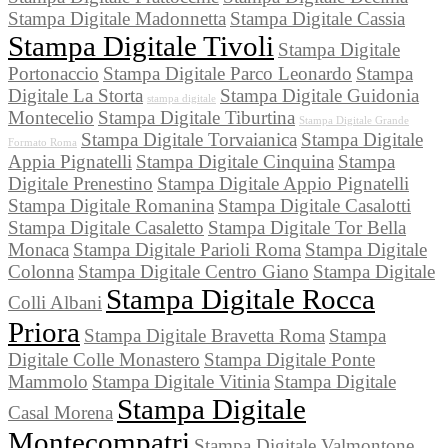
Stampa Digitale Madonnetta
Stampa Digitale Cassia
Stampa Digitale Tivoli
Stampa Digitale
Portonaccio
Stampa Digitale Parco Leonardo
Stampa
Digitale La Storta
Stampa Digitale Guidonia
stampa digitale
Montecelio
Stampa Digitale Tiburtina
Stampa Digitale Grande
Stampa Digitale Torvaianica
Stampa Digitale
Formato Roma
Appia Pignatelli
Stampa Digitale Cinquina
Stampa
Digitale Prenestino
Stampa Digitale Appio Pignatelli
Stampa Digitale Romanina
Stampa Digitale Casalotti
Stampa Digitale Casaletto
Stampa Digitale Tor Bella
Monaca
Stampa Digitale Parioli Roma
Stampa Digitale
Colonna
Stampa Digitale Centro Giano
Stampa Digitale
Stampa Digitale Rocca
Colli Albani
Priora
Stampa Digitale Bravetta Roma
Stampa
Digitale Colle Monastero
Stampa Digitale Ponte
Mammolo
Stampa Digitale Vitinia
Stampa Digitale
Stampa Digitale
Casal Morena
Montecompatri
Stampa Digitale Valmontone