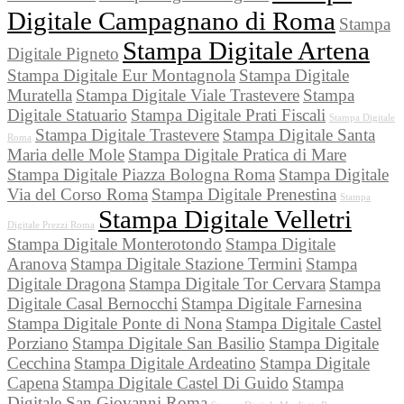
Digitale Campagnano di Roma
Stampa
Stampa Digitale Artena
Digitale Pigneto
Stampa Digitale Eur Montagnola
Stampa Digitale
Muratella
Stampa Digitale Viale Trastevere
Stampa
Digitale Statuario
Stampa Digitale Prati Fiscali
Stampa Digitale
Stampa Digitale Trastevere
Stampa Digitale Santa
Roma
Maria delle Mole
Stampa Digitale Pratica di Mare
Stampa Digitale Piazza Bologna Roma
Stampa Digitale
Via del Corso Roma
Stampa Digitale Prenestina
Stampa
Stampa Digitale Velletri
Digitale Prezzi Roma
Stampa Digitale Monterotondo
Stampa Digitale
Aranova
Stampa Digitale Stazione Termini
Stampa
Digitale Dragona
Stampa Digitale Tor Cervara
Stampa
Digitale Casal Bernocchi
Stampa Digitale Farnesina
Stampa Digitale Ponte di Nona
Stampa Digitale Castel
Porziano
Stampa Digitale San Basilio
Stampa Digitale
Cecchina
Stampa Digitale Ardeatino
Stampa Digitale
Capena
Stampa Digitale Castel Di Guido
Stampa
Digitale San Giovanni Roma