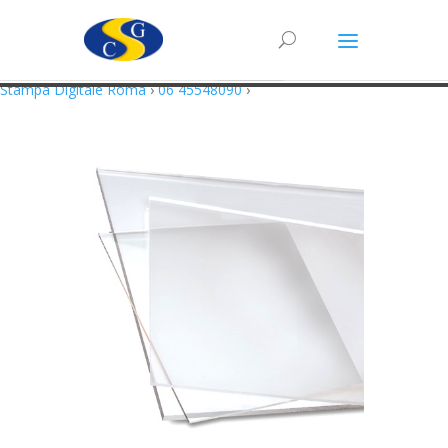
Questo sito utilizza cookie in conformità alla policy e cookie che rientrano
nella responsabilità di terze parti. Proseguendo nella navigazione
acconsenti all’utilizzo di cookie.
Accetto
Maggiori Informazioni
Stampa Digitale Roma
›
06 45548090
›