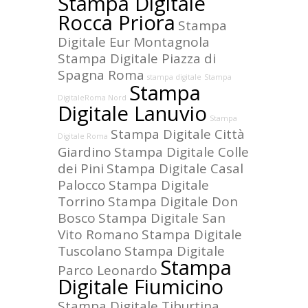
Stampa Digitale
Rocca Priora
Stampa
Digitale Eur Montagnola
Stampa Digitale Piazza di
Spagna Roma
stampa digitale
Stampa
Stampa
DigitaleRoma Nord
Digitale Lanuvio
Stampa
Stampa Digitale Città
Digitale Roma
Giardino
Stampa Digitale Colle
dei Pini
Stampa Digitale Casal
Palocco
Stampa Digitale
Torrino
Stampa Digitale Don
Bosco
Stampa Digitale San
Vito Romano
Stampa Digitale
Tuscolano
Stampa Digitale
Stampa
Parco Leonardo
Digitale Fiumicino
Stampa Digitale Tiburtina