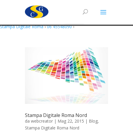
Questo sito utilizza cookie in conformità alla policy e cookie che rientrano
nella responsabilità di terze parti. Proseguendo nella navigazione
acconsenti all’utilizzo di cookie.
Accetto
Maggiori Informazioni
Stampa Digitale Roma
›
06 45548090
›
Stampa Digitale Roma Nord
da
webcreator
| Mag 22, 2015 |
Blog
,
Stampa Digitale Roma Nord