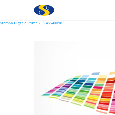
Questo sito utilizza cookie in conformità alla policy e cookie che rie
Stampa Digitale Roma
›
06 45548090
›