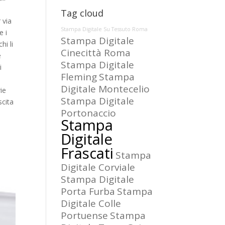
Tag cloud
 via
Stampa Digitale Su Tessuto Roma
e i
Stampa Digitale
hi li
Cinecittà Roma
e
Stampa Digitale
i
Fleming
Stampa
Digitale Montecelio
ie
Stampa Digitale
scita
Portonaccio
Stampa
Digitale
Frascati
Stampa
Digitale Corviale
Stampa Digitale
Porta Furba
Stampa
Digitale Colle
Portuense
Stampa