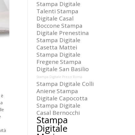
Stampa Digitale
Talenti
Stampa
Digitale Casal
Boccone
Stampa
Digitale Prenestina
Stampa Digitale
Casetta Mattei
Stampa Digitale
Fregene
Stampa
Digitale San Basilio
Stampa Digitale Prezzi Roma
Stampa Digitale Colli
Aniene
Stampa
 è
Digitale Capocotta
la
Stampa Digitale
lle
Casal Bernocchi
e
Stampa
Digitale
vità