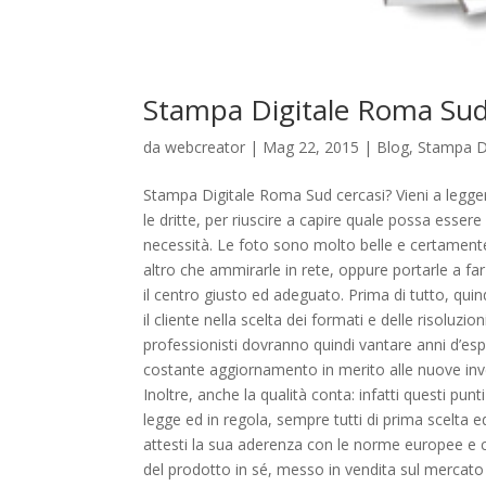
Stampa Digitale Roma Su
da
webcreator
| Mag 22, 2015 |
Blog
,
Stampa D
Stampa Digitale Roma Sud cercasi? Vieni a leggere 
le dritte, per riuscire a capire quale possa essere
necessità. Le foto sono molto belle e certamente m
altro che ammirarle in rete, oppure portarle a f
il centro giusto ed adeguato. Prima di tutto, quin
il cliente nella scelta dei formati e delle risoluz
professionisti dovranno quindi vantare anni d’esp
costante aggiornamento in merito alle nuove inve
Inoltre, anche la qualità conta: infatti questi punt
legge ed in regola, sempre tutti di prima scelta
attesti la sua aderenza con le norme europee e com
del prodotto in sé, messo in vendita sul mercato