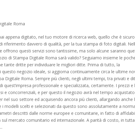
igitale Roma
ai appena digitato, nel tuo motore di ricerca web, quello che è sicuro
di riferimento davvero di qualità, per la tua stampa di foto digitali. Nel
 che offrono questi servizi sono tantissime, ma solo alcune saranno que
gozio di Stampa Digitale Roma sarà valido? Seguiamo insieme le poch
tante dritte per individuare le migliori ditte. Prima di tutto, la
 di questo negozio ideale, si aggiorna continuamente circa le ultime no
 Digitale Roma. Sempre più clienti, negli ultimi tempi, tra privati e dit
i di quest’impresa professionale e specializzata, certamente. I prezzi e 
si e concorrenziali, e per questo il negozio avrà nel tempo acquistato
r nel suo settore ed acquisendo ancora più clienti, allargando anche 
ri e i modelli scelti e selezionati da questo sono assolutamente a norma
ametri descritti dalle norme europee e comunitarie, in fatto di affidabil
 sul mercato comunitario ed internazionale. A parità di costo, in tutta
..