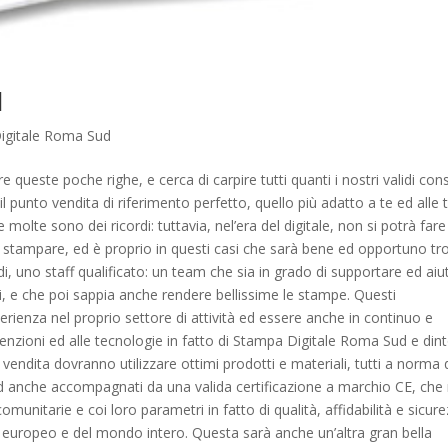
d
igitale Roma Sud
queste poche righe, e cerca di carpire tutti quanti i nostri validi consi
 il punto vendita di riferimento perfetto, quello più adatto a te ed alle 
olte sono dei ricordi: tuttavia, nel’era del digitale, non si potrà fare
ar stampare, ed è proprio in questi casi che sarà bene ed opportuno tr
di, uno staff qualificato: un team che sia in grado di supportare ed aiu
ioni, e che poi sappia anche rendere bellissime le stampe. Questi
erienza nel proprio settore di attività ed essere anche in continuo e
nzioni ed alle tecnologie in fatto di Stampa Digitale Roma Sud e dint
i vendita dovranno utilizzare ottimi prodotti e materiali, tutti a norma 
 ed anche accompagnati da una valida certificazione a marchio CE, che
unitarie e coi loro parametri in fatto di qualità, affidabilità e sicur
 europeo e del mondo intero. Questa sarà anche un’altra gran bella