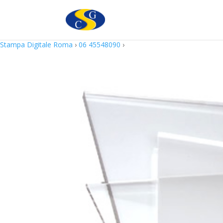
Questo sito utilizza cookie in conformità alla policy e cookie che rie
Stampa Digitale Roma
›
06 45548090
›