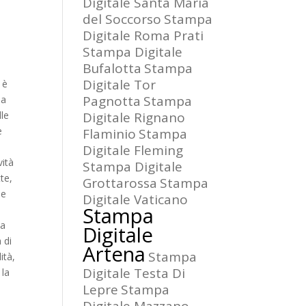
Digitale Santa Maria
del Soccorso
Stampa
Digitale Roma Prati
Stampa Digitale
Bufalotta
Stampa
Digitale Tor
 è
Pagnotta
Stampa
la
lle
Digitale Rignano
e
Flaminio
Stampa
Digitale Fleming
vità
Stampa Digitale
te,
Grottarossa
Stampa
le
Digitale Vaticano
Stampa
la
Digitale
 di
Artena
Stampa
ità,
Digitale Testa Di
 la
Lepre
Stampa