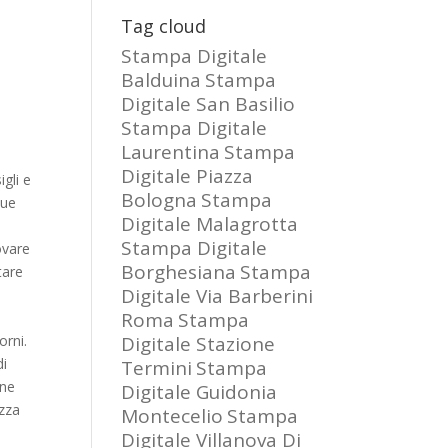
Tag cloud
Stampa Digitale
Balduina
Stampa
Digitale San Basilio
Stampa Digitale
Laurentina
Stampa
Digitale Piazza
gli e
Bologna
Stampa
tue
Digitale Malagrotta
Stampa Digitale
ovare
Borghesiana
Stampa
tare
Digitale Via Barberini
Roma
Stampa
orni.
Digitale Stazione
di
Termini
Stampa
 ne
Digitale Guidonia
ezza
Montecelio
Stampa
Digitale Villanova Di