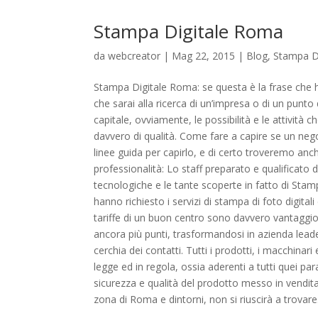
Stampa Digitale Roma
da
webcreator
| Mag 22, 2015 |
Blog
,
Stampa D
Stampa Digitale Roma: se questa è la frase che h
che sarai alla ricerca di un’impresa o di un punto 
capitale, ovviamente, le possibilità e le attività
davvero di qualità. Come fare a capire se un ne
linee guida per capirlo, e di certo troveremo anche 
professionalità: Lo staff preparato e qualificato
tecnologiche e le tante scoperte in fatto di Stampa
hanno richiesto i servizi di stampa di foto digital
tariffe di un buon centro sono davvero vantaggio
ancora più punti, trasformandosi in azienda leade
cerchia dei contatti. Tutti i prodotti, i macchina
legge ed in regola, ossia aderenti a tutti quei par
sicurezza e qualità del prodotto messo in vendita
zona di Roma e dintorni, non si riuscirà a trovare.