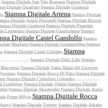
Stampa Digitale San Vito Romano
Stampa Digitale
a
pa Digitale Quadraro
Stampa Digitale Guidonia
Stampa Digitale Artena
to
Stampa Digitale
ampa Digitale Appio Pignatelli
Stampa Digitale Boccea
tampa Digitale Guidonia
Stampa Digitale Piramide
le Laurentina
Stampa Digitale Gianicolense
Stampa
mpa Digitale Castel Gandolfo
Stampa
gitale Magliana
Stampa Digitale Grottaperfetta
Stampa
Stampa
na
Stampa Digitale Castel Giubileo
Stampa Digitale Ostia Lido
Stampa
tale Grande Formato Roma
 Maccarese
Stampa Digitale Santa Maria del Soccorso
 Porziano
Stampa Digitale Rocca Di Papa
Stampa Digitale
ano
Stampa Digitale Cristoforo Colombo
Stampa DigitaleRoma
sal Lumbroso
Stampa Digitale Vitinia
Stampa Digitale
stini
Stampa Digitale Montecelio
Stampa Digitale Appio
Stampa Digitale Rocca
ale Ponte Milvio
 Nuova
Stampa Digitale Torrino
Stampa Digitale Albano