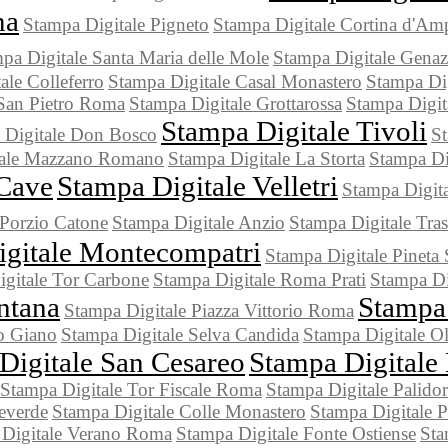
ma
Stampa Digitale Pigneto
Stampa Digitale Cortina d'Am
pa Digitale Santa Maria delle Mole
Stampa Digitale Gena
ale Colleferro
Stampa Digitale Casal Monastero
Stampa Dig
 San Pietro Roma
Stampa Digitale Grottarossa
Stampa Digit
Stampa Digitale Tivoli
 Digitale Don Bosco
St
tale Mazzano Romano
Stampa Digitale La Storta
Stampa Dig
 Cave
Stampa Digitale Velletri
Stampa Digit
Porzio Catone
Stampa Digitale Anzio
Stampa Digitale Tras
igitale Montecompatri
Stampa Digitale Pineta 
gitale Tor Carbone
Stampa Digitale Roma Prati
Stampa Di
ntana
Stampa
Stampa Digitale Piazza Vittorio Roma
o Giano
Stampa Digitale Selva Candida
Stampa Digitale 
Digitale San Cesareo
Stampa Digitale
Stampa Digitale Tor Fiscale Roma
Stampa Digitale Palido
everde
Stampa Digitale Colle Monastero
Stampa Digitale P
 Digitale Verano Roma
Stampa Digitale Fonte Ostiense
Sta