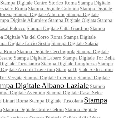
Stampa Digitale Centro Storico Roma
Stampa Digitale
ervialto Roma
Stampa Digitale Colonna
Stampa Digitale
Morena
Stampa Digitale Alberone
Stampa Digitale
ampa Digitale Allumiere
Stampa Digitale Olgiata
Stampa
Casal Palocco
Stampa Digitale Città Giardino
Stampa
a Digitale Via del Corso Roma
Stampa Digitale
pa Digitale Lucio Sestio
Stampa Digitale Salaria
la Roma
Stampa Digitale Cecchignola
Stampa Digitale
Cesano
Stampa Digitale Labaro
Stampa Digitale Tor Bella
igitale Torvaianica
Stampa Digitale Lunghezza
Stampa
Digitale Arco di Travertino
Stampa Digitale Settecamini
Tor Vergata
Stampa Digitale Infernetto
Stampa Digitale
ampa Digitale Albano Laziale
Stampa
mpa Digitale Aventino
Stampa Digitale Casal Selce
Stampa
e Linari Roma
Stampa Digitale Tuscolana
a
Stampa Digitale Grotte Celoni
Stampa Digitale