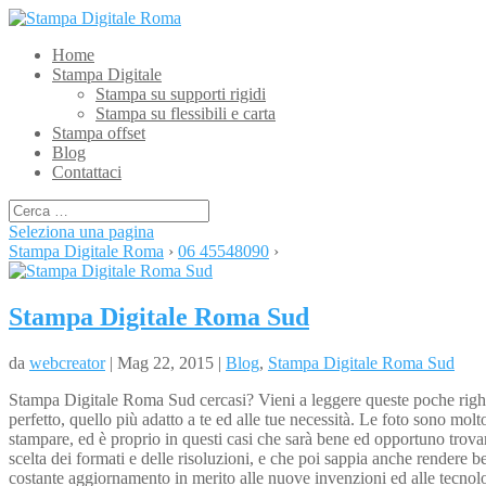
Home
Stampa Digitale
Stampa su supporti rigidi
Stampa su flessibili e carta
Stampa offset
Blog
Contattaci
Seleziona una pagina
Stampa Digitale Roma
›
06 45548090
›
Stampa Digitale Roma Sud
da
webcreator
| Mag 22, 2015 |
Blog
,
Stampa Digitale Roma Sud
Stampa Digitale Roma Sud cercasi? Vieni a leggere queste poche righe, e c
perfetto, quello più adatto a te ed alle tue necessità. Le foto sono molto
stampare, ed è proprio in questi casi che sarà bene ed opportuno trovare
scelta dei formati e delle risoluzioni, e che poi sappia anche rendere b
costante aggiornamento in merito alle nuove invenzioni ed alle tecnolog