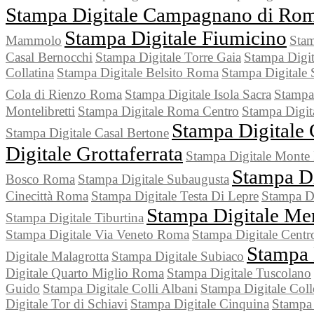
Stampa Digitale Campagnano di Ro
Stampa Digitale Fiumicino
Mammolo
Stam
Casal Bernocchi
Stampa Digitale Torre Gaia
Stampa Digit
Collatina
Stampa Digitale Belsito Roma
Stampa Digitale
Cola di Rienzo Roma
Stampa Digitale Isola Sacra
Stampa
Montelibretti
Stampa Digitale Roma Centro
Stampa Digi
Stampa Digitale
Stampa Digitale Casal Bertone
Digitale Grottaferrata
Stampa Digitale Monte 
Stampa D
Bosco Roma
Stampa Digitale Subaugusta
Cinecittà Roma
Stampa Digitale Testa Di Lepre
Stampa Di
Stampa Digitale Me
Stampa Digitale Tiburtina
Stampa Digitale Via Veneto Roma
Stampa Digitale Centr
Stampa 
Digitale Malagrotta
Stampa Digitale Subiaco
Digitale Quarto Miglio Roma
Stampa Digitale Tuscolano
Guido
Stampa Digitale Colli Albani
Stampa Digitale Coll
Digitale Tor di Schiavi
Stampa Digitale Cinquina
Stampa