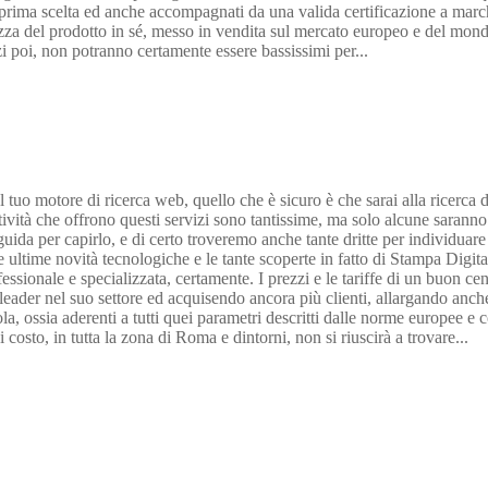
 di prima scelta ed anche accompagnati da una valida certificazione a ma
urezza del prodotto in sé, messo in vendita sul mercato europeo e del mond
i poi, non potranno certamente essere bassissimi per...
 tuo motore di ricerca web, quello che è sicuro è che sarai alla ricerca d
 attività che offrono questi servizi sono tantissime, ma solo alcune saran
 per capirlo, e di certo troveremo anche tante dritte per individuare le 
 ultime novità tecnologiche e le tante scoperte in fatto di Stampa Digital
ofessionale e specializzata, certamente. I prezzi e le tariffe di un buon 
ader nel suo settore ed acquisendo ancora più clienti, allargando anche la
, ossia aderenti a tutti quei parametri descritti dalle norme europee e com
costo, in tutta la zona di Roma e dintorni, non si riuscirà a trovare...