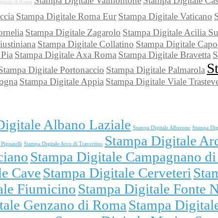
Stampa Digitale Valmontone
Stampa Digitale Ca
gitale A Roma
ccia
Stampa Digitale Roma Eur
Stampa Digitale Vaticano
S
rnelia
Stampa Digitale Zagarolo
Stampa Digitale Acilia S
iustiniana
Stampa Digitale Collatino
Stampa Digitale Capo
 Pia
Stampa Digitale Axa Roma
Stampa Digitale Bravetta
S
S
Stampa Digitale Portonaccio
Stampa Digitale Palmarola
logna
Stampa Digitale Appia
Stampa Digitale Viale Trastev
igitale Albano Laziale
Stampa Digitale Alberone
Stampa Dig
Stampa Digitale Ar
Pignatelli
Stampa Digitale Arco di Travertino
ciano
Stampa Digitale Campagnano d
le Cave
Stampa Digitale Cerveteri
Sta
ale Fiumicino
Stampa Digitale Fonte 
tale Genzano di Roma
Stampa Digitale