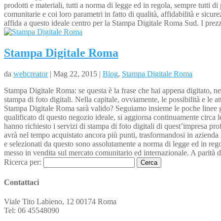
prodotti e materiali, tutti a norma di legge ed in regola, sempre tutti
comunitarie e coi loro parametri in fatto di qualità, affidabilità e sic
affida a questo ideale centro per la Stampa Digitale Roma Sud. I prezz
Stampa Digitale Roma
da
webcreator
| Mag 22, 2015 |
Blog
,
Stampa Digitale Roma
Stampa Digitale Roma: se questa è la frase che hai appena digitato, nel
stampa di foto digitali. Nella capitale, ovviamente, le possibilità e le
Stampa Digitale Roma sarà valido? Seguiamo insieme le poche linee guida
qualificato di questo negozio ideale, si aggiorna continuamente circa le
hanno richiesto i servizi di stampa di foto digitali di quest’impresa pr
avrà nel tempo acquistato ancora più punti, trasformandosi in azienda le
e selezionati da questo sono assolutamente a norma di legge ed in regola
messo in vendita sul mercato comunitario ed internazionale. A parità di 
Ricerca per:
Contattaci
Viale Tito Labieno, 12 00174 Roma
Tel: 06 45548090