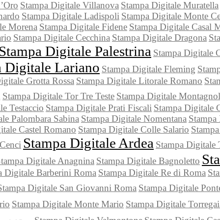
D’Oro
Stampa Digitale Villanova
Stampa Digitale Muratella
nardo
Stampa Digitale Ladispoli
Stampa Digitale Monte C
le Morena
Stampa Digitale Fidene
Stampa Digitale Casal 
rio
Stampa Digitale Cecchina
Stampa Digitale Dragona
St
Stampa Digitale Palestrina
Stampa Digitale 
 Digitale Lariano
Stampa Digitale Fleming
Stamp
gitale Grotta Rossa
Stampa Digitale Litorale Romano
Stam
Stampa Digitale Tor Tre Teste
Stampa Digitale Montagno
a
le Testaccio
Stampa Digitale Prati Fiscali
Stampa Digitale 
ale Palombara Sabina
Stampa Digitale Nomentana
Stampa D
itale Castel Romano
Stampa Digitale Colle Salario
Stampa 
Stampa Digitale Ardea
 Cenci
Stampa Digitale 
St
tampa Digitale Anagnina
Stampa Digitale Bagnoletto
 Digitale Barberini Roma
Stampa Digitale Re di Roma
Sta
Stampa Digitale San Giovanni Roma
Stampa Digitale Pont
rio
Stampa Digitale Monte Mario
Stampa Digitale Torregai