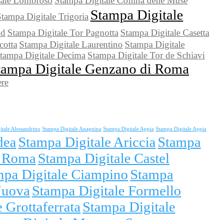
sale Lombroso
Stampa Digitale Collina delle Muse
Stampa Digitale
tampa Digitale Trigoria
ud
Stampa Digitale Tor Pagnotta
Stampa Digitale Casetta
cotta
Stampa Digitale Laurentino
Stampa Digitale
tampa Digitale Decima
Stampa Digitale Tor de Schiavi
tampa Digitale Genzano di Roma
ere
itale Alessandrino
Stampa Digitale Anagnina
Stampa Digitale Appia
Stampa Digitale Appia
dea
Stampa Digitale Ariccia
Stampa
i Roma
Stampa Digitale Castel
mpa Digitale Ciampino
Stampa
Nuova
Stampa Digitale Formello
 Grottaferrata
Stampa Digitale