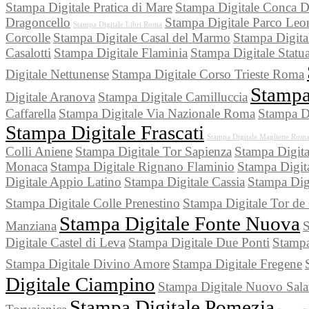
Stampa Digitale Pratica di Mare
Stampa Digitale Conca 
Dragoncello
Stampa Digitale Parco Leo
Stampa Digitale Libri Roma
Corcolle
Stampa Digitale Casal del Marmo
Stampa Digita
Casalotti
Stampa Digitale Flaminia
Stampa Digitale Statua
Digitale Nettunense
Stampa Digitale Corso Trieste Roma
Stampa
Digitale Aranova
Stampa Digitale Camilluccia
Caffarella
Stampa Digitale Via Nazionale Roma
Stampa Di
Stampa Digitale Frascati
Stampa Digitale Magliette Rom
Colli Aniene
Stampa Digitale Tor Sapienza
Stampa Digita
Monaca
Stampa Digitale Rignano Flaminio
Stampa Digit
Digitale Appio Latino
Stampa Digitale Cassia
Stampa Dig
Stampa Digitale Colle Prenestino
Stampa Digitale Tor de
Stampa Digitale Fonte Nuova
Manziana
S
Digitale Castel di Leva
Stampa Digitale Due Ponti
Stampa
Stampa Digitale Divino Amore
Stampa Digitale Fregene
Digitale Ciampino
Stampa Digitale Nuovo Sala
Stampa Digitale Pomezia