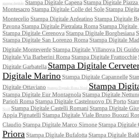
Stampa Digitale Capena
Stampa Digitale Piazz
stampa digitale
Montesacro
Stampa Digitale Colle del Sole
Stampa Digita
Montecelio
Stampa Digitale Ardeatino
Stampa Digitale Be
Pavona
Stampa Digitale Pietralata Roma
Stampa Digitale
Stampa Digitale Cerenova
Stampa Digitale Borghesiana
S
Stampa Digitale San Lorenzo Roma
Stampa Digitale Mad
Digitale Monteverde
Stampa Digitale Villanova Di Guido
Digitale Via Barberini Roma
Stampa Digitale Frattocchie
Stampa Digitale Cerveter
Digitale Garbatella
Digitale Marino
Stampa Digitale Capannelle
Sta
Stampa Digita
Digitale Ottaviano
Stampa Digitale Roma Nord
Stampa Digitale Eur Montagnola
Stampa Digitale Nettun
Parioli Roma
Stampa Digitale Castelnuovo Di Porto
Stam
Stampa Digitale Castelli Romani
Stampa Digitale Gius
Nord
Appia Pignatelli
Stampa Digitale Viale Bruno Buozzi R
Claudio
Stampa Digitale Marco Simone
Stampa Digitale 
Priora
Stampa Digitale Bufalotta
Stampa Digitale Bal