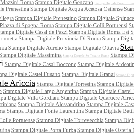
a Mazzini Roma
Stampa Digitale Genzano
Stampa Digitale Prezzi Rom
le Prenestina
Stampa Digitale Acqua Acetosa Ostiense
Stam
llegra
Stampa Digitale Prenestino
Stampa Digitale Spinace
 Piazza di Spagna Roma
Stampa Digitale Colli Portuensi
St
tampa Digitale Casal de Pazzi
Stampa Digitale Roma Est
S
onnetta
Stampa Digitale Provincia Di Roma
Stampa Digita
Sta
nia
Stampa Digitale Aurelio
Stampa Digitale Ottavia
Stampa Digitale Massimina
Stampa Di
Stampa Digitale Su Tessuto Roma
i
Stampa Digitale Casal Boccone
Stampa Digitale Ardeati
mpa Digitale Castel Fusano
Stampa Digitale Granai
Stampa Digi
le Ariccia
Stampa Digitale Torresina
Stampa Digitale
o
Stampa Digitale Largo Argentina
Stampa Digitale Castel
pa Digitale Villa Gordiani
Stampa Digitale Quartiere Afric
tiniana
Stampa Digitale Alessandrino
Stampa Digitale Ca
oma
Stampa Digitale Fonte Laurentina
Stampa Digitale Batti
Colle Portuense
Stampa Digitale Torrevecchia
Stampa Digit
duina
Stampa Digitale Porta Furba
Stampa Digitale Osteria