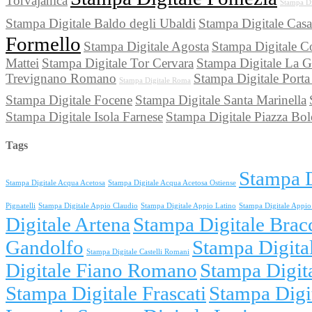
Torvajanica
Stampa Di
Stampa Digitale Baldo degli Ubaldi
Stampa Digitale Casa
Formello
Stampa Digitale Agosta
Stampa Digitale Co
Mattei
Stampa Digitale Tor Cervara
Stampa Digitale La G
Trevignano Romano
Stampa Digitale Porta
Stampa Digitale Roma
Stampa Digitale Focene
Stampa Digitale Santa Marinella
Stampa Digitale Isola Farnese
Stampa Digitale Piazza Bo
Tags
Stampa D
Stampa Digitale Acqua Acetosa
Stampa Digitale Acqua Acetosa Ostiense
Pignatelli
Stampa Digitale Appio Claudio
Stampa Digitale Appio Latino
Stampa Digitale Appio 
Digitale Artena
Stampa Digitale Brac
Gandolfo
Stampa Digita
Stampa Digitale Castelli Romani
Digitale Fiano Romano
Stampa Digit
Stampa Digitale Frascati
Stampa Digi