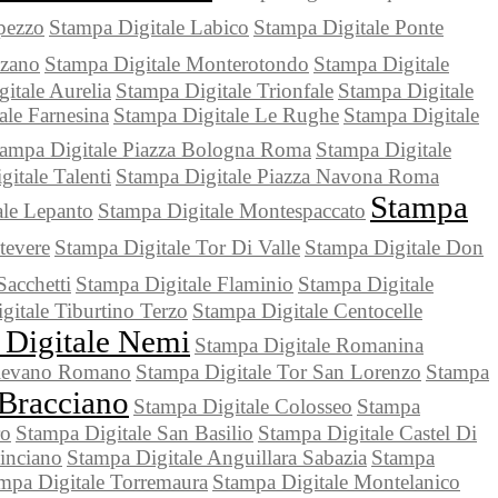
pezzo
Stampa Digitale Labico
Stampa Digitale Ponte
zzano
Stampa Digitale Monterotondo
Stampa Digitale
itale Aurelia
Stampa Digitale Trionfale
Stampa Digitale
ale Farnesina
Stampa Digitale Le Rughe
Stampa Digitale
ampa Digitale Piazza Bologna Roma
Stampa Digitale
itale Talenti
Stampa Digitale Piazza Navona Roma
Stampa
ale Lepanto
Stampa Digitale Montespaccato
tevere
Stampa Digitale Tor Di Valle
Stampa Digitale Don
Sacchetti
Stampa Digitale Flaminio
Stampa Digitale
gitale Tiburtino Terzo
Stampa Digitale Centocelle
 Digitale Nemi
Stampa Digitale Romanina
Olevano Romano
Stampa Digitale Tor San Lorenzo
Stampa
 Bracciano
Stampa Digitale Colosseo
Stampa
ro
Stampa Digitale San Basilio
Stampa Digitale Castel Di
inciano
Stampa Digitale Anguillara Sabazia
Stampa
mpa Digitale Torremaura
Stampa Digitale Montelanico