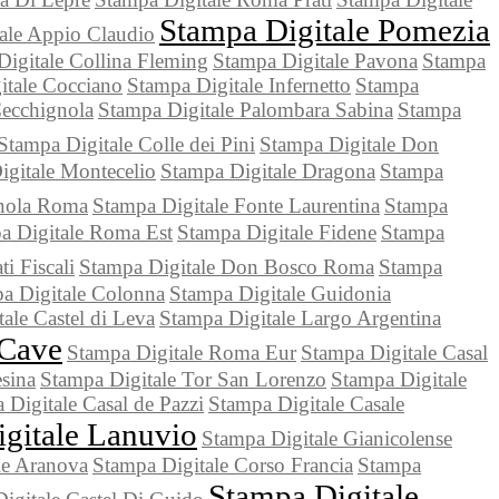
Stampa Digitale Pomezia
ale Appio Claudio
Digitale Collina Fleming
Stampa Digitale Pavona
Stampa
itale Cocciano
Stampa Digitale Infernetto
Stampa
Cecchignola
Stampa Digitale Palombara Sabina
Stampa
Stampa Digitale Colle dei Pini
Stampa Digitale Don
igitale Montecelio
Stampa Digitale Dragona
Stampa
gnola Roma
Stampa Digitale Fonte Laurentina
Stampa
a Digitale Roma Est
Stampa Digitale Fidene
Stampa
i Fiscali
Stampa Digitale Don Bosco Roma
Stampa
a Digitale Colonna
Stampa Digitale Guidonia
ale Castel di Leva
Stampa Digitale Largo Argentina
 Cave
Stampa Digitale Roma Eur
Stampa Digitale Casal
sina
Stampa Digitale Tor San Lorenzo
Stampa Digitale
 Digitale Casal de Pazzi
Stampa Digitale Casale
gitale Lanuvio
Stampa Digitale Gianicolense
le Aranova
Stampa Digitale Corso Francia
Stampa
Stampa Digitale