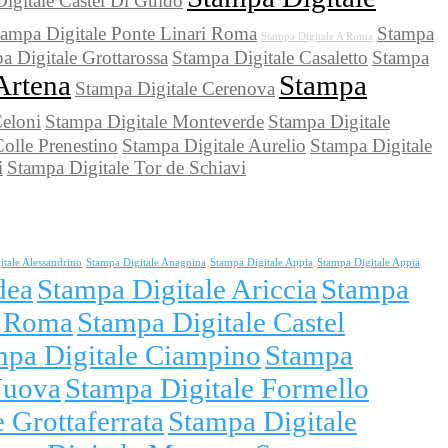
igitale Castel Di Guido
tampa Digitale Ponte Linari Roma
Stampa
Stampa Digitale A Roma
a Digitale Grottarossa
Stampa Digitale Casaletto
Stampa
Artena
Stampa
Stampa Digitale Cerenova
Celoni
Stampa Digitale Monteverde
Stampa Digitale
olle Prenestino
Stampa Digitale Aurelio
Stampa Digitale
i
Stampa Digitale Tor de Schiavi
itale Alessandrino
Stampa Digitale Anagnina
Stampa Digitale Appia
Stampa Digitale Appia
dea
Stampa Digitale Ariccia
Stampa
i Roma
Stampa Digitale Castel
mpa Digitale Ciampino
Stampa
Nuova
Stampa Digitale Formello
 Grottaferrata
Stampa Digitale