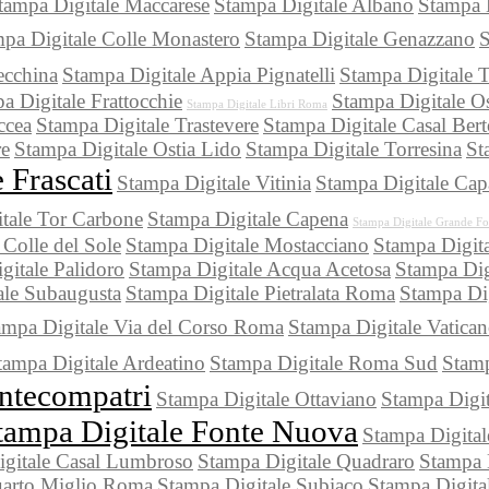
tampa Digitale Maccarese
Stampa Digitale Albano
Stampa D
pa Digitale Colle Monastero
Stampa Digitale Genazzano
S
ecchina
Stampa Digitale Appia Pignatelli
Stampa Digitale T
a Digitale Frattocchie
Stampa Digitale O
Stampa Digitale Libri Roma
ccea
Stampa Digitale Trastevere
Stampa Digitale Casal Ber
re
Stampa Digitale Ostia Lido
Stampa Digitale Torresina
St
 Frascati
Stampa Digitale Vitinia
Stampa Digitale Cap
tale Tor Carbone
Stampa Digitale Capena
Stampa Digitale Grande F
 Colle del Sole
Stampa Digitale Mostacciano
Stampa Digita
gitale Palidoro
Stampa Digitale Acqua Acetosa
Stampa Dig
ale Subaugusta
Stampa Digitale Pietralata Roma
Stampa Dig
ampa Digitale Via del Corso Roma
Stampa Digitale Vatica
tampa Digitale Ardeatino
Stampa Digitale Roma Sud
Stamp
ntecompatri
Stampa Digitale Ottaviano
Stampa Digit
tampa Digitale Fonte Nuova
Stampa Digita
gitale Casal Lumbroso
Stampa Digitale Quadraro
Stampa 
uarto Miglio Roma
Stampa Digitale Subiaco
Stampa Digita