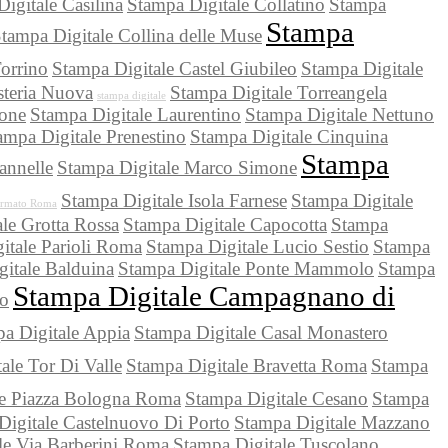
igitale Casilina
Stampa Digitale Collatino
Stampa
Stampa
tampa Digitale Collina delle Muse
orrino
Stampa Digitale Castel Giubileo
Stampa Digitale
steria Nuova
Stampa Digitale Torreangela
stampa digitale
tone
Stampa Digitale Laurentino
Stampa Digitale Nettuno
ampa Digitale Prenestino
Stampa Digitale Cinquina
Stampa
annelle
Stampa Digitale Marco Simone
Stampa Digitale Isola Farnese
Stampa Digitale
ormato Roma
le Grotta Rossa
Stampa Digitale Capocotta
Stampa
itale Parioli Roma
Stampa Digitale Lucio Sestio
Stampa
itale Balduina
Stampa Digitale Ponte Mammolo
Stampa
Stampa Digitale Campagnano di
no
a Digitale Appia
Stampa Digitale Casal Monastero
ale Tor Di Valle
Stampa Digitale Bravetta Roma
Stampa
le Piazza Bologna Roma
Stampa Digitale Cesano
Stampa
Digitale Castelnuovo Di Porto
Stampa Digitale Mazzano
le Via Barberini Roma
Stampa Digitale Tuscolano