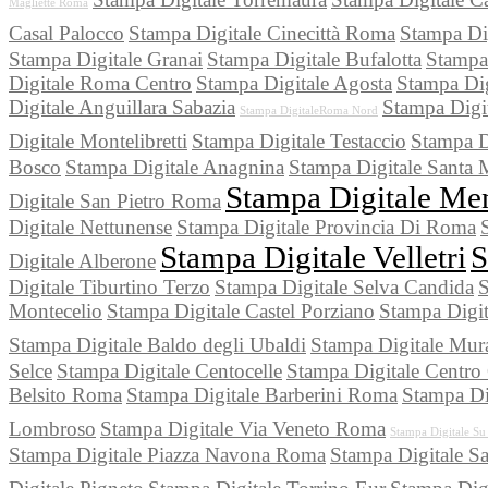
Magliette Roma
Casal Palocco
Stampa Digitale Cinecittà Roma
Stampa Di
Stampa Digitale Granai
Stampa Digitale Bufalotta
Stampa 
Digitale Roma Centro
Stampa Digitale Agosta
Stampa Dig
Digitale Anguillara Sabazia
Stampa Digi
Stampa DigitaleRoma Nord
Digitale Montelibretti
Stampa Digitale Testaccio
Stampa D
Bosco
Stampa Digitale Anagnina
Stampa Digitale Santa 
Stampa Digitale Me
Digitale San Pietro Roma
Digitale Nettunense
Stampa Digitale Provincia Di Roma
Stampa Digitale Velletri
S
Digitale Alberone
Digitale Tiburtino Terzo
Stampa Digitale Selva Candida
S
Montecelio
Stampa Digitale Castel Porziano
Stampa Digit
Stampa Digitale Baldo degli Ubaldi
Stampa Digitale Mura
Selce
Stampa Digitale Centocelle
Stampa Digitale Centro
Belsito Roma
Stampa Digitale Barberini Roma
Stampa Di
Lombroso
Stampa Digitale Via Veneto Roma
Stampa Digitale Su
Stampa Digitale Piazza Navona Roma
Stampa Digitale 