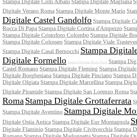
Stampa Digitale Colli Albani
Stampa Digitale Magliana
S
Digitale Verano Roma
Stampa Digitale Monte Mario
Stam
Digitale Castel Gandolfo
Stampa Digitale C
Rocca Di Papa
Stampa Digitale Cortina d'Ampezzo
Stamp
Stampa Digitale Cristoforo Colombo
Stampa Digitale Bo
Stampa Digitale Colosseo
Stampa Digitale Viale Trasteve
Stampa Digitale
Stampa Digitale Casal Bernocchi
Digitale Formello
Stampa Digi
Stampa Digitale Roma Nord
Castel Romano
Stampa Digitale Fleming
Stampa Digitale
Digitale Borghesiana
Stampa Digitale Pinciano
Stampa Di
Digitale Olgiata
Stampa Digitale Marcellina
Stampa Digit
Digitale Piramide
Stampa Digitale San Lorenzo Roma
St
Roma
Stampa Digitale Grottaferrata
S
Stampa Digitale Mo
Stampa Digitale Aventino
S
Digitale Ostia Antica
Stampa Digitale Eur Montagnola
Digitale Flaminio
Stampa Digitale Civitvecchia
Stampa Di
Romano
Stampa Digitale Madonnetta
Stampa Digitale Q