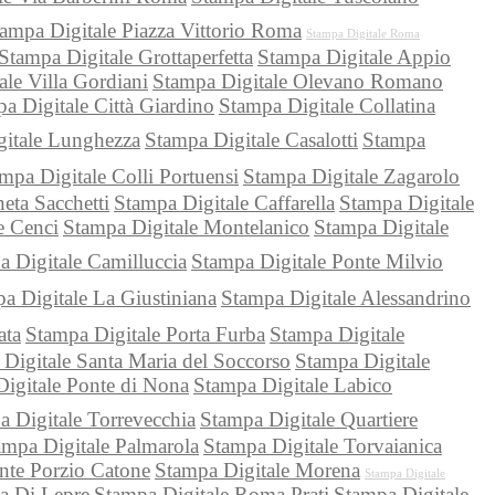
ampa Digitale Piazza Vittorio Roma
Stampa Digitale Roma
Stampa Digitale Grottaperfetta
Stampa Digitale Appio
ale Villa Gordiani
Stampa Digitale Olevano Romano
a Digitale Città Giardino
Stampa Digitale Collatina
gitale Lunghezza
Stampa Digitale Casalotti
Stampa
mpa Digitale Colli Portuensi
Stampa Digitale Zagarolo
eta Sacchetti
Stampa Digitale Caffarella
Stampa Digitale
e Cenci
Stampa Digitale Montelanico
Stampa Digitale
a Digitale Camilluccia
Stampa Digitale Ponte Milvio
a Digitale La Giustiniana
Stampa Digitale Alessandrino
ata
Stampa Digitale Porta Furba
Stampa Digitale
Digitale Santa Maria del Soccorso
Stampa Digitale
igitale Ponte di Nona
Stampa Digitale Labico
a Digitale Torrevecchia
Stampa Digitale Quartiere
ampa Digitale Palmarola
Stampa Digitale Torvaianica
nte Porzio Catone
Stampa Digitale Morena
Stampa Digitale
ta Di Lepre
Stampa Digitale Roma Prati
Stampa Digitale