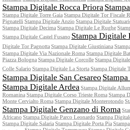
Stampa Digitale Rocca Priora
Stampa
Stampa Digitale Torre Gaia
Stampa Digitale Tor Fiscale
Pignatelli
Stampa Digitale Anzio
Stampa Digitale Statuar
Stampa Digitale Decima
Stampa Digitale Le Rughe
Stamp
Stampa Digitale
Stampa Digitale Castel Fusano
Digitale Tor Pagnotta
Stampa Digitale Giustiniana
Stampa
Stampa Digitale Via Nazionale Roma
Stampa Digitale Batt
Piazza Bologna
Stampa Digitale Corcolle
Stampa Digitale
Colle Salario
Stampa Digitale La Storta
Stampa Digitale T
Stampa Digitale San Cesareo
Stampa 
Stampa Digitale Ardea
Stampa Digitale Allum
Romanina
Stampa Digitale Corso Trieste Roma
Stampa D
Monte Cervialto Roma
Stampa Digitale Monterotondo
St
Stampa Digitale Genzano di Roma
Sta
Africano
Stampa Digitale Parco Leonardo
Stampa Digital
Stampa Digitale Salaria
Stampa Digitale Porta Pia
Stampa 
Stampa Digitale Torremaura
Stampa Digitale Ca