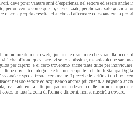
 lavori, deve poter vantare anni d’esperienza nel settore ed essere anche 
, per un centro come questo, è essenziale, perché sarà solo grazie a lui s
e e per la propria crescita ed anche ad affermare ed espandere la propri
 tuo motore di ricerca web, quello che è sicuro è che sarai alla ricerca d
 attività che offrono questi servizi sono tantissime, ma solo alcune saran
 per capirlo, e di certo troveremo anche tante dritte per individuare le 
 ultime novità tecnologiche e le tante scoperte in fatto di Stampa Digital
ofessionale e specializzata, certamente. I prezzi e le tariffe di un buon 
ader nel suo settore ed acquisendo ancora più clienti, allargando anche la
, ossia aderenti a tutti quei parametri descritti dalle norme europee e com
costo, in tutta la zona di Roma e dintorni, non si riuscirà a trovare...