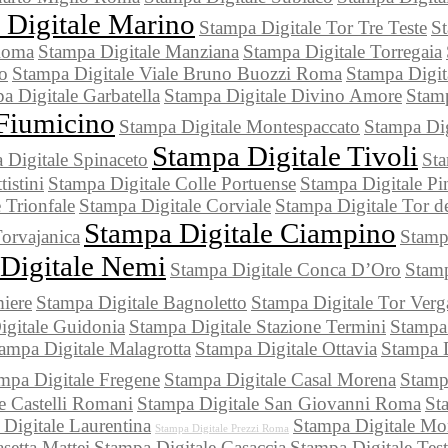
 Digitale Marino
Stampa Digitale Tor Tre Teste
St
 Roma
Stampa Digitale Manziana
Stampa Digitale Torregaia
io
Stampa Digitale Viale Bruno Buozzi Roma
Stampa Digit
a Digitale Garbatella
Stampa Digitale Divino Amore
Stamp
 Fiumicino
Stampa Digitale Montespaccato
Stampa Di
Stampa Digitale Tivoli
 Digitale Spinaceto
Sta
istini
Stampa Digitale Colle Portuense
Stampa Digitale Pin
 Trionfale
Stampa Digitale Corviale
Stampa Digitale Tor d
Stampa Digitale Ciampino
orvajanica
Stamp
Digitale Nemi
Stampa Digitale Conca D’Oro
Stamp
iere
Stampa Digitale Bagnoletto
Stampa Digitale Tor Verg
igitale Guidonia
Stampa Digitale Stazione Termini
Stampa 
ampa Digitale Malagrotta
Stampa Digitale Ottavia
Stampa D
mpa Digitale Fregene
Stampa Digitale Casal Morena
Stamp
e Castelli Romani
Stampa Digitale San Giovanni Roma
St
Digitale Laurentina
Stampa Digitale Mo
Stampa Digitale Prezzi Roma
setta Mattei
Stampa Digitale Casaccia
Stampa Digitale Tes