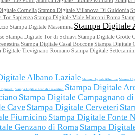
itale Due Ponti
Stampa Digitale Litorale Romano
Stampa D
igitale Cornelia
Stampa Digitale Villanova Di Guidonia
S
e Tor Sapienza
Stampa Digitale Viale Marconi Roma
Stamp
Stampa Digitale 
ccio
Stampa Digitale Massimina
se
Stampa Digitale Tor di Schiavi
Stampa Digitale Grotte 
renestina
Stampa Digitale Casal Boccone
Stampa Digitale C
 Digitale Trevignano Romano
Stampa Digitale Settecamin
igitale Albano Laziale
Stampa Digitale Alberone
Stampa Dig
Stampa Digitale Ar
Pignatelli
Stampa Digitale Arco di Travertino
ciano
Stampa Digitale Campagnano d
le Cave
Stampa Digitale Cerveteri
Sta
ale Fiumicino
Stampa Digitale Fonte 
tale Genzano di Roma
Stampa Digitale