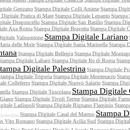
gitale Genzano
Stampa Digitale Colli Aniene
Stampa Digit
Digitale Pratica di Mare
Stampa Digitale Lepanto
Stampa 
itale Dragoncello
Stampa Digitale San Basilio
Stampa Dig
tale Axa Roma
Stampa Digitale Bravetta
Stampa Digitale 
Stampa Digitale Lariano
igitale Valmontone
Maria delle Mole
Stampa Digitale Santa Marinella
Stampa D
ntana
Stampa Digitale Bellegra
Stampa Digitale Monta
Stampa Digitale Labaro
Stampa Digitale Re di Roma
Stamp
tampa Digitale Palestrina
Stampa Digitale Prat
tampa Digitale Trigoria
Stampa Digitale Montesacro
Stamp
ale Colleferro
Stampa Digitale Nuovo Salario
Stampa Digit
Stampa Digitale
tella
Stampa Digitale Tuscolana
 Giano
Stampa Digitale Tivoli Terme
Stampa Digitale Farne
gitale Ladispoli
Stampa Digitale Rignano Flaminio
Stampa
Stampa Di
Stampa Digitale Casal del Marmo
 Tessuto Roma
San Vito Romano
Stampa Digitale Acilia Sud
Stampa Digita