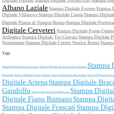
Digitale Pigneto
Stampa Digitale Torrino Eur
Stampa Dig
Albano Laziale
Stampa Digitale Focene
Stampa D
Digitale Villanova
Stampa Digitale Cassia
Stampa Digital
Digitale Piazza di Spagna Roma
Stampa Digitale Portona
Digitale Cerveteri
Stampa Digitale Fonte Ostien
Ardeatina
Stampa Digitale Tor Cervara
Stampa Digitale P
Nomentana
Stampa Digitale Centro Storico Roma
Stampa
Tags
Stampa D
Stampa Digitale Acqua Acetosa
Stampa Digitale Acqua Acetosa Ostiense
Pignatelli
Stampa Digitale Appio Claudio
Stampa Digitale Appio Latino
Stampa Digitale Appio 
Digitale Artena
Stampa Digitale Brac
Gandolfo
Stampa Digita
Stampa Digitale Castelli Romani
Digitale Fiano Romano
Stampa Digit
Stampa Digitale Frascati
Stampa Digi