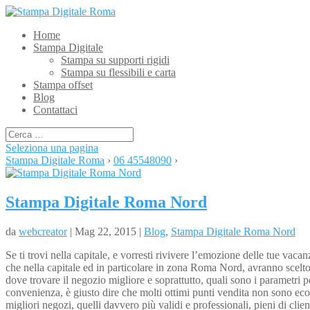
Home
Stampa Digitale
Stampa su supporti rigidi
Stampa su flessibili e carta
Stampa offset
Blog
Contattaci
Seleziona una pagina
Stampa Digitale Roma
›
06 45548090
›
Stampa Digitale Roma Nord
da
webcreator
| Mag 22, 2015 |
Blog
,
Stampa Digitale Roma Nord
Se ti trovi nella capitale, e vorresti rivivere l’emozione delle tue vaca
che nella capitale ed in particolare in zona Roma Nord, avranno scelto
dove trovare il negozio migliore e soprattutto, quali sono i parametri p
convenienza, è giusto dire che molti ottimi punti vendita non sono eco
migliori negozi, quelli davvero più validi e professionali, pieni di clie