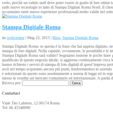
certo, perché un valido staff deve poter essere in grado di fare ottimi
sulle nuove tecnologie in fatto di Stampa Digitale Roma Nord. Il cliente
accumulare tante nuove esperienze professionali molto valide nel settor
Stampa Digitale Roma
da
webcreator
| Mag 22, 2015 |
Blog
,
Stampa Digitale Roma
Stampa Digitale Roma: se questa è la frase che hai appena digitato, nel
stampa di foto digitali. Nella capitale, ovviamente, le possibilità e le
Stampa Digitale Roma sarà valido? Seguiamo insieme le poche linee guida
qualificato di questo negozio ideale, si aggiorna continuamente circa le
hanno richiesto i servizi di stampa di foto digitali di quest’impresa pr
avrà nel tempo acquistato ancora più punti, trasformandosi in azienda le
e selezionati da questo sono assolutamente a norma di legge ed in regola
messo in vendita sul mercato comunitario ed internazionale. A parità di 
Ricerca per:
Contattaci
Viale Tito Labieno, 12 00174 Roma
Tel: 06 45548090