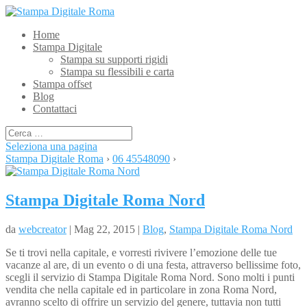
Home
Stampa Digitale
Stampa su supporti rigidi
Stampa su flessibili e carta
Stampa offset
Blog
Contattaci
Seleziona una pagina
Stampa Digitale Roma
›
06 45548090
›
Stampa Digitale Roma Nord
da
webcreator
| Mag 22, 2015 |
Blog
,
Stampa Digitale Roma Nord
Se ti trovi nella capitale, e vorresti rivivere l’emozione delle tue
vacanze al are, di un evento o di una festa, attraverso bellissime foto,
scegli il servizio di Stampa Digitale Roma Nord. Sono molti i punti
vendita che nella capitale ed in particolare in zona Roma Nord,
avranno scelto di offrire un servizio del genere, tuttavia non tutti