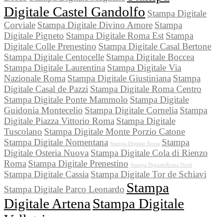
Digitale Castel Gandolfo
Stampa Digitale
Corviale
Stampa Digitale Divino Amore
Stampa
Digitale Pigneto
Stampa Digitale Roma Est
Stampa
Digitale Colle Prenestino
Stampa Digitale Casal Bertone
Stampa Digitale Centocelle
Stampa Digitale Boccea
Stampa Digitale Laurentina
Stampa Digitale Via
Nazionale Roma
Stampa Digitale Giustiniana
Stampa
Digitale Casal de Pazzi
Stampa Digitale Roma Centro
Stampa Digitale Ponte Mammolo
Stampa Digitale
Guidonia Montecelio
Stampa Digitale Cornelia
Stampa
Digitale Piazza Vittorio Roma
Stampa Digitale
Tuscolano
Stampa Digitale Monte Porzio Catone
Stampa Digitale Nomentana
Stampa
Stampa Digitale Roma
Digitale Osteria Nuova
Stampa Digitale Cola di Rienzo
Roma
Stampa Digitale Prenestino
Stampa DigitaleRoma Nord
Stampa Digitale Cassia
Stampa Digitale Tor de Schiavi
Stampa
Stampa Digitale Parco Leonardo
Digitale Artena
Stampa Digitale