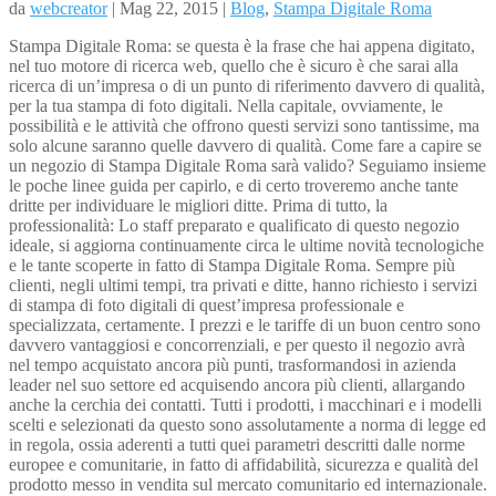
da
webcreator
| Mag 22, 2015 |
Blog
,
Stampa Digitale Roma
Stampa Digitale Roma: se questa è la frase che hai appena digitato,
nel tuo motore di ricerca web, quello che è sicuro è che sarai alla
ricerca di un’impresa o di un punto di riferimento davvero di qualità,
per la tua stampa di foto digitali. Nella capitale, ovviamente, le
possibilità e le attività che offrono questi servizi sono tantissime, ma
solo alcune saranno quelle davvero di qualità. Come fare a capire se
un negozio di Stampa Digitale Roma sarà valido? Seguiamo insieme
le poche linee guida per capirlo, e di certo troveremo anche tante
dritte per individuare le migliori ditte. Prima di tutto, la
professionalità: Lo staff preparato e qualificato di questo negozio
ideale, si aggiorna continuamente circa le ultime novità tecnologiche
e le tante scoperte in fatto di Stampa Digitale Roma. Sempre più
clienti, negli ultimi tempi, tra privati e ditte, hanno richiesto i servizi
di stampa di foto digitali di quest’impresa professionale e
specializzata, certamente. I prezzi e le tariffe di un buon centro sono
davvero vantaggiosi e concorrenziali, e per questo il negozio avrà
nel tempo acquistato ancora più punti, trasformandosi in azienda
leader nel suo settore ed acquisendo ancora più clienti, allargando
anche la cerchia dei contatti. Tutti i prodotti, i macchinari e i modelli
scelti e selezionati da questo sono assolutamente a norma di legge ed
in regola, ossia aderenti a tutti quei parametri descritti dalle norme
europee e comunitarie, in fatto di affidabilità, sicurezza e qualità del
prodotto messo in vendita sul mercato comunitario ed internazionale.