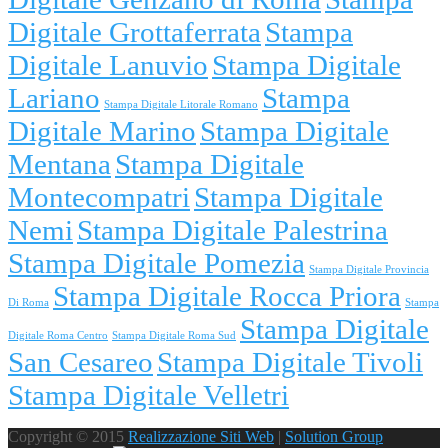
Digitale Grottaferrata
Stampa
Digitale Lanuvio
Stampa Digitale
Lariano
Stampa
Stampa Digitale Litorale Romano
Digitale Marino
Stampa Digitale
Mentana
Stampa Digitale
Montecompatri
Stampa Digitale
Nemi
Stampa Digitale Palestrina
Stampa Digitale Pomezia
Stampa Digitale Provincia
Stampa Digitale Rocca Priora
Di Roma
Stampa
Stampa Digitale
Digitale Roma Centro
Stampa Digitale Roma Sud
San Cesareo
Stampa Digitale Tivoli
Stampa Digitale Velletri
Copyright © 2015
Realizzazione Siti Web
|
Solution Group