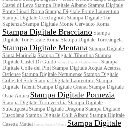
Castel di Leva
Stampa Digitale Albano
Stampa Digitale
Ponte Linari Roma
Stampa Digitale Fonte Laurentina
Stampa Digitale Cecchignola
Stampa Digitale Tor
Sapienza
Stampa Digitale Monte Cervialto Roma
Stampa Digitale Bracciano
Stampa
Digitale Tor Fiscale Roma
Stampa Digitale Torreangela
Stampa Digitale Mentana
Stampa Digitale
Santa Marinella
Stampa Digitale Tiburtina
Stampa
Digitale Castel Di Guido
Stampa
Stampa Digitale Magliette Roma
Digitale Colle dei Pini
Stampa Digitale Acqua Acetosa
Ostiense
Stampa Digitale Nettunense
Stampa Digitale
Colle del Sole
Stampa Digitale Laurentino
Stampa
Digitale Talenti
Stampa Digitale Granai
Stampa Digitale
Stampa Digitale Pomezia
Ostia Antica
Stampa Digitale Torrevecchia
Stampa Digitale
Subaugusta
Stampa Digitale Dragona
Stampa Digitale
Tuscolana
Stampa Digitale Colli Albani
Stampa Digitale
Stampa Digitale
Casetta Mattei
Stampa Digitale A Roma