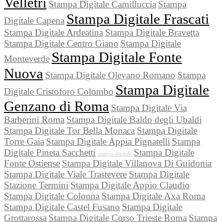
Velletri
Stampa Digitale Camilluccia
Stampa
Stampa Digitale Frascati
Digitale Capena
Stampa Digitale Ardeatina
Stampa Digitale Bravetta
Stampa Digitale Centro Giano
Stampa Digitale
Stampa Digitale Fonte
Monteverde
Nuova
Stampa Digitale Olevano Romano
Stampa
Stampa Digitale
Digitale Cristoforo Colombo
Genzano di Roma
Stampa Digitale Via
Barberini Roma
Stampa Digitale Baldo degli Ubaldi
Stampa Digitale Tor Bella Monaca
Stampa Digitale
Torre Gaia
Stampa Digitale Appia Pignatelli
Stampa
Digitale Pineta Sacchetti
Stampa Digitale
stampa digitale
Fonte Ostiense
Stampa Digitale Villanova Di Guidonia
Stampa Digitale Viale Trastevere
Stampa Digitale
Stazione Termini
Stampa Digitale Appio Claudio
Stampa Digitale Colonna
Stampa Digitale Axa Roma
Stampa Digitale Castel Fusano
Stampa Digitale
Grottarossa
Stampa Digitale Corso Trieste Roma
Stampa