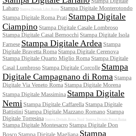
Stampa Digitale
Labaro
Stampa Digitale Monterotondo
Stampa Digitale Libri Roma
Stampa Digitale
Stampa Digitale Roma Prati
Ciampino
Stampa Digitale Casale Lombroso
Stampa Digitale Casal Bernocchi
Stampa Digitale Isola
Stampa Digitale Ardea
Farnese
Stampa
Digitale Bravetta Roma
Stampa Digitale Cerenova
Stampa Digitale Quarto Miglio Roma
Stampa Digitale
Stampa
Casal Lumbroso
Stampa Digitale Corcolle
Digitale Campagnano di Roma
Stampa
Digitale Via Veneto Roma
Stampa Digitale Morena
Stampa Digitale
Stampa Digitale Massimina
Nemi
Stampa Digitale Caffarella
Stampa Digitale
Battistini
Stampa Digitale Mazzano Romano
Stampa
Digitale Torresina
Stampa Digitale Roma Nord
Stampa Digitale Prezzi Roma
Stampa Digitale Montesacro
Stampa Digitale Don
Stampa
Bosco
Stampa Digitale Magliana