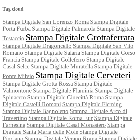
Tag cloud
Stampa Digitale San Lorenzo Roma
Stampa Digitale
Porta Furba
Stampa Digitale Palmarola
Stampa Digitale
Stampa Digitale Grottaferrata
Testaccio
Stampa Digitale Dragoncello
Stampa Digitale San Vito
Romano
Stampa Digitale Salaria
Stampa Digitale Corso
Francia
Stampa Digitale Colleferro
Stampa Digitale
Casal Selce
Stampa Digitale Muratella
Stampa Digitale
Stampa Digitale Cerveteri
Ponte Milvio
Stampa Digitale Grotta Rossa
Stampa Digitale
Valmontone
Stampa Digitale Flaminia
Stampa Digitale
Spinaceto
Stampa Digitale Cinecittà Roma
Stampa
Digitale Castelli Romani
Stampa Digitale Fleming
Stampa Digitale Bagnoletto
Stampa Digitale Arco di
Travertino
Stampa Digitale Roma Eur
Stampa Digitale
Farnesina
Stampa Digitale Casal Monastero
Stampa
Digitale Santa Maria delle Mole
Stampa Digitale
Pinciano
Stampa Digitale Verano Roma
Stampa Digitale