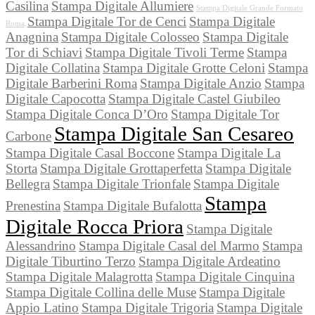
Casilina
Stampa Digitale Allumiere
Stampa Digitale Grande Formato
Stampa Digitale Tor de Cenci
Stampa Digitale
Roma
Anagnina
Stampa Digitale Colosseo
Stampa Digitale
Tor di Schiavi
Stampa Digitale Tivoli Terme
Stampa
Digitale Collatina
Stampa Digitale Grotte Celoni
Stampa
Digitale Barberini Roma
Stampa Digitale Anzio
Stampa
Digitale Capocotta
Stampa Digitale Castel Giubileo
Stampa Digitale Conca D’Oro
Stampa Digitale Tor
Stampa Digitale San Cesareo
Carbone
Stampa Digitale Casal Boccone
Stampa Digitale La
Storta
Stampa Digitale Grottaperfetta
Stampa Digitale
Bellegra
Stampa Digitale Trionfale
Stampa Digitale
Stampa
Prenestina
Stampa Digitale Bufalotta
Digitale Rocca Priora
Stampa Digitale
Alessandrino
Stampa Digitale Casal del Marmo
Stampa
Digitale Tiburtino Terzo
Stampa Digitale Ardeatino
Stampa Digitale Malagrotta
Stampa Digitale Cinquina
Stampa Digitale Collina delle Muse
Stampa Digitale
Appio Latino
Stampa Digitale Trigoria
Stampa Digitale