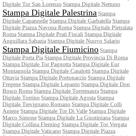
Digitale Tor San Lorenzo
Stampa Digitale Nettuno
Stampa Digitale Palestrina
Stampa
Digitale Capannelle
Stampa Digitale Garbatella
Stampa
Digitale Piazza Navona Roma
Stampa Digitale Pietralata
Roma
Stampa Digitale Prati Fiscali
Stampa Digitale
Anguillara Sabazia
Stampa Digitale Nuovo Salario
Stampa Digitale Fiumicino
Stampa
Digitale Porta Pia
Stampa Digitale Provincia Di Roma
Stampa Digitale Tor Pagnotta
Stampa Digitale Eur
Montagnola
Stampa Digitale Casalotti
Stampa Digitale
Ottavia
Stampa Digitale Portonaccio
Stampa Digitale
Fregene
Stampa Digitale Lepanto
Stampa Digitale Don
Bosco Roma
Stampa Digitale Torremaura
Stampa
Digitale Torrino
Stampa Digitale Agosta
Stampa
Digitale Trevignano Romano
Stampa Digitale Colli
Aniene
Stampa Digitale Tor Di Valle
Stampa Digitale
Marco Simone
Stampa Digitale La Giustiniana
Stampa
Digitale Collina Fleming
Stampa Digitale Tor Vergata
Stampa Digitale Vaticano
Stampa Digitale Piazza