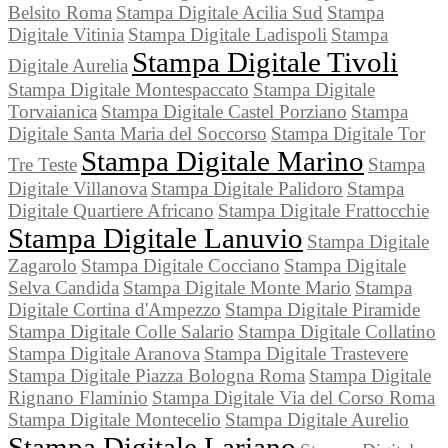
Belsito Roma
Stampa Digitale Acilia Sud
Stampa
Digitale Vitinia
Stampa Digitale Ladispoli
Stampa
Stampa Digitale Tivoli
Digitale Aurelia
Stampa Digitale Montespaccato
Stampa Digitale
Torvaianica
Stampa Digitale Castel Porziano
Stampa
Digitale Santa Maria del Soccorso
Stampa Digitale Tor
Stampa Digitale Marino
Tre Teste
Stampa
Digitale Villanova
Stampa Digitale Palidoro
Stampa
Digitale Quartiere Africano
Stampa Digitale Frattocchie
Stampa Digitale Lanuvio
Stampa Digitale
Zagarolo
Stampa Digitale Cocciano
Stampa Digitale
Selva Candida
Stampa Digitale Monte Mario
Stampa
Digitale Cortina d'Ampezzo
Stampa Digitale Piramide
Stampa Digitale Colle Salario
Stampa Digitale Collatino
Stampa Digitale Aranova
Stampa Digitale Trastevere
Stampa Digitale Piazza Bologna Roma
Stampa Digitale
Rignano Flaminio
Stampa Digitale Via del Corso Roma
Stampa Digitale Montecelio
Stampa Digitale Aurelio
Stampa Digitale Lariano