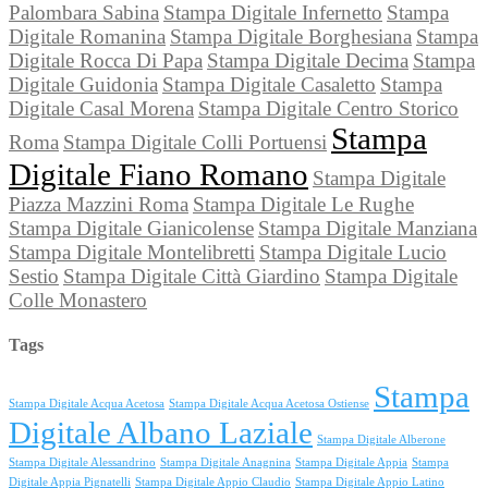
Palombara Sabina
Stampa Digitale Infernetto
Stampa
Digitale Romanina
Stampa Digitale Borghesiana
Stampa
Digitale Rocca Di Papa
Stampa Digitale Decima
Stampa
Digitale Guidonia
Stampa Digitale Casaletto
Stampa
Digitale Casal Morena
Stampa Digitale Centro Storico
Stampa
Roma
Stampa Digitale Colli Portuensi
Digitale Fiano Romano
Stampa Digitale
Piazza Mazzini Roma
Stampa Digitale Le Rughe
Stampa Digitale Gianicolense
Stampa Digitale Manziana
Stampa Digitale Montelibretti
Stampa Digitale Lucio
Sestio
Stampa Digitale Città Giardino
Stampa Digitale
Colle Monastero
Tags
Stampa
Stampa Digitale Acqua Acetosa
Stampa Digitale Acqua Acetosa Ostiense
Digitale Albano Laziale
Stampa Digitale Alberone
Stampa Digitale Alessandrino
Stampa Digitale Anagnina
Stampa Digitale Appia
Stampa
Digitale Appia Pignatelli
Stampa Digitale Appio Claudio
Stampa Digitale Appio Latino