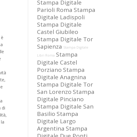
Stampa Digitale
Parioli Roma
Stampa
Digitale Ladispoli
Stampa Digitale
Castel Giubileo
 è
Stampa Digitale Tor
la
Sapienza
Stampa Digitale
lle
Stampa
Libri Roma
e
Digitale Castel
Porziano
Stampa
vità
Digitale Anagnina
te,
Stampa Digitale Tor
le
San Lorenzo
Stampa
Digitale Pinciano
la
Stampa Digitale San
 di
Basilio
Stampa
ità,
Digitale Largo
 la
Argentina
Stampa
Digitale Due Ponti