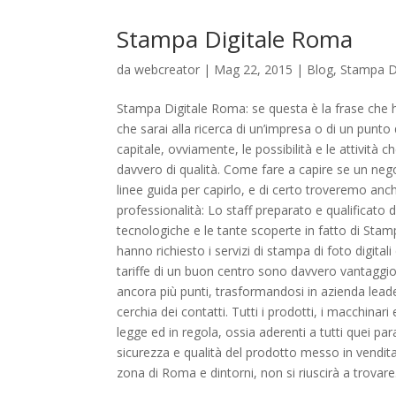
Stampa Digitale Roma
da
webcreator
| Mag 22, 2015 |
Blog
,
Stampa D
Stampa Digitale Roma: se questa è la frase che h
che sarai alla ricerca di un’impresa o di un punto 
capitale, ovviamente, le possibilità e le attività
davvero di qualità. Come fare a capire se un ne
linee guida per capirlo, e di certo troveremo anche 
professionalità: Lo staff preparato e qualificato
tecnologiche e le tante scoperte in fatto di Stampa
hanno richiesto i servizi di stampa di foto digital
tariffe di un buon centro sono davvero vantaggio
ancora più punti, trasformandosi in azienda leade
cerchia dei contatti. Tutti i prodotti, i macchina
legge ed in regola, ossia aderenti a tutti quei par
sicurezza e qualità del prodotto messo in vendita
zona di Roma e dintorni, non si riuscirà a trovare.