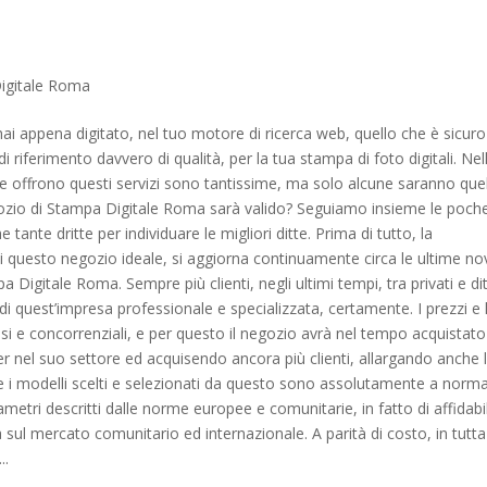
igitale Roma
ai appena digitato, nel tuo motore di ricerca web, quello che è sicuro
di riferimento davvero di qualità, per la tua stampa di foto digitali. Nel
 che offrono questi servizi sono tantissime, ma solo alcune saranno que
gozio di Stampa Digitale Roma sarà valido? Seguiamo insieme le poch
tante dritte per individuare le migliori ditte. Prima di tutto, la
 di questo negozio ideale, si aggiorna continuamente circa le ultime no
 Digitale Roma. Sempre più clienti, negli ultimi tempi, tra privati e dit
i di quest’impresa professionale e specializzata, certamente. I prezzi e 
si e concorrenziali, e per questo il negozio avrà nel tempo acquistato
r nel suo settore ed acquisendo ancora più clienti, allargando anche 
ri e i modelli scelti e selezionati da questo sono assolutamente a norma
ametri descritti dalle norme europee e comunitarie, in fatto di affidabil
 sul mercato comunitario ed internazionale. A parità di costo, in tutta
..