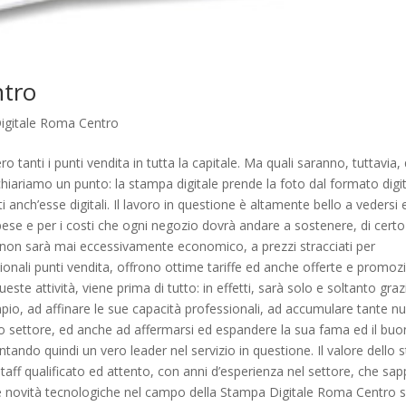
ntro
igitale Roma Centro
anti i punti vendita in tutta la capitale. Ma quali saranno, tuttavia, q
, chiariamo un punto: la stampa digitale prende la foto dal formato digi
anch’esse digitali. Il lavoro in questione è altamente bello a vedersi 
pese e per i costi che ogni negozio dovrà andare a sostenere, di certo
non sarà mai eccessivamente economico, a prezzi stracciati per
ionali punti vendita, offrono ottime tariffe ed anche offerte e promozi
este attività, viene prima di tutto: in effetti, sarà solo e soltanto graz
sempio, ad affinare le sue capacità professionali, ad accumulare tante n
o settore, ed anche ad affermarsi ed espandere la sua fama ed il buo
ando quindi un vero leader nel servizio in questione. Il valore dello s
ff qualificato ed attento, con anni d’esperienza nel settore, che sap
ime novità tecnologiche nel campo della Stampa Digitale Roma Centro 