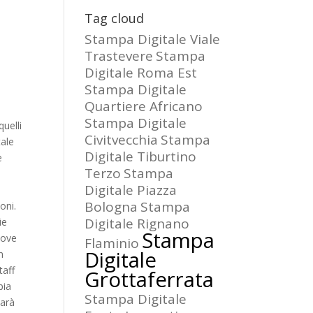
Tag cloud
Stampa Digitale Viale
Trastevere
Stampa
Digitale Roma Est
Stampa Digitale
Quartiere Africano
Stampa Digitale
uelli
Civitvecchia
Stampa
tale
Digitale Tiburtino
e
Terzo
Stampa
Digitale Piazza
Bologna
Stampa
oni.
Digitale Rignano
ie
Stampa
uove
Flaminio
Digitale
n
taff
Grottaferrata
pia
Stampa Digitale
sarà