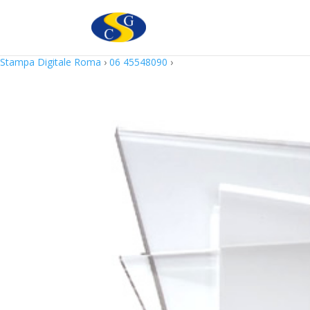
Questo sito utilizza cookie in conformità alla policy e cookie che rie
Stampa Digitale Roma
›
06 45548090
›