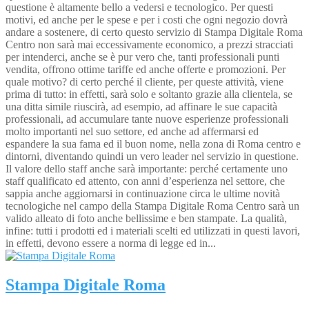
questione è altamente bello a vedersi e tecnologico. Per questi
motivi, ed anche per le spese e per i costi che ogni negozio dovrà
andare a sostenere, di certo questo servizio di Stampa Digitale Roma
Centro non sarà mai eccessivamente economico, a prezzi stracciati
per intenderci, anche se è pur vero che, tanti professionali punti
vendita, offrono ottime tariffe ed anche offerte e promozioni. Per
quale motivo? di certo perché il cliente, per queste attività, viene
prima di tutto: in effetti, sarà solo e soltanto grazie alla clientela, se
una ditta simile riuscirà, ad esempio, ad affinare le sue capacità
professionali, ad accumulare tante nuove esperienze professionali
molto importanti nel suo settore, ed anche ad affermarsi ed
espandere la sua fama ed il buon nome, nella zona di Roma centro e
dintorni, diventando quindi un vero leader nel servizio in questione.
Il valore dello staff anche sarà importante: perché certamente uno
staff qualificato ed attento, con anni d’esperienza nel settore, che
sappia anche aggiornarsi in continuazione circa le ultime novità
tecnologiche nel campo della Stampa Digitale Roma Centro sarà un
valido alleato di foto anche bellissime e ben stampate. La qualità,
infine: tutti i prodotti ed i materiali scelti ed utilizzati in questi lavori,
in effetti, devono essere a norma di legge ed in...
Stampa Digitale Roma