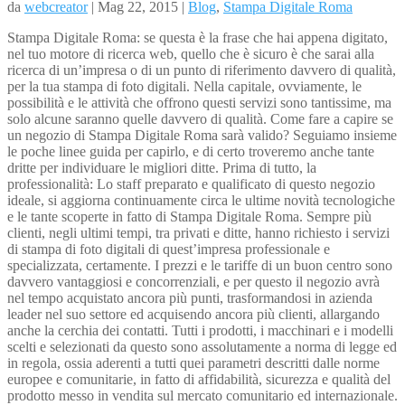
da
webcreator
| Mag 22, 2015 |
Blog
,
Stampa Digitale Roma
Stampa Digitale Roma: se questa è la frase che hai appena digitato,
nel tuo motore di ricerca web, quello che è sicuro è che sarai alla
ricerca di un’impresa o di un punto di riferimento davvero di qualità,
per la tua stampa di foto digitali. Nella capitale, ovviamente, le
possibilità e le attività che offrono questi servizi sono tantissime, ma
solo alcune saranno quelle davvero di qualità. Come fare a capire se
un negozio di Stampa Digitale Roma sarà valido? Seguiamo insieme
le poche linee guida per capirlo, e di certo troveremo anche tante
dritte per individuare le migliori ditte. Prima di tutto, la
professionalità: Lo staff preparato e qualificato di questo negozio
ideale, si aggiorna continuamente circa le ultime novità tecnologiche
e le tante scoperte in fatto di Stampa Digitale Roma. Sempre più
clienti, negli ultimi tempi, tra privati e ditte, hanno richiesto i servizi
di stampa di foto digitali di quest’impresa professionale e
specializzata, certamente. I prezzi e le tariffe di un buon centro sono
davvero vantaggiosi e concorrenziali, e per questo il negozio avrà
nel tempo acquistato ancora più punti, trasformandosi in azienda
leader nel suo settore ed acquisendo ancora più clienti, allargando
anche la cerchia dei contatti. Tutti i prodotti, i macchinari e i modelli
scelti e selezionati da questo sono assolutamente a norma di legge ed
in regola, ossia aderenti a tutti quei parametri descritti dalle norme
europee e comunitarie, in fatto di affidabilità, sicurezza e qualità del
prodotto messo in vendita sul mercato comunitario ed internazionale.