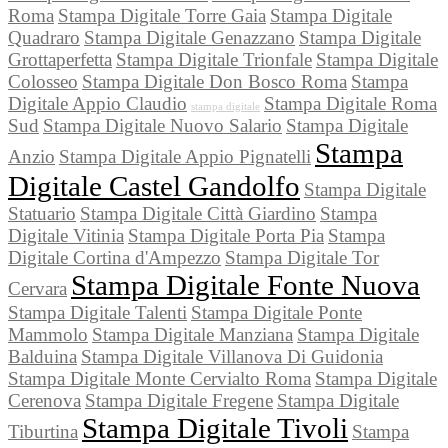
Roma
Stampa Digitale Torre Gaia
Stampa Digitale
Quadraro
Stampa Digitale Genazzano
Stampa Digitale
Grottaperfetta
Stampa Digitale Trionfale
Stampa Digitale
Colosseo
Stampa Digitale Don Bosco Roma
Stampa
Digitale Appio Claudio
Stampa Digitale Roma
stampa digitale
Sud
Stampa Digitale Nuovo Salario
Stampa Digitale
Stampa
Anzio
Stampa Digitale Appio Pignatelli
Digitale Castel Gandolfo
Stampa Digitale
Statuario
Stampa Digitale Città Giardino
Stampa
Digitale Vitinia
Stampa Digitale Porta Pia
Stampa
Digitale Cortina d'Ampezzo
Stampa Digitale Tor
Stampa Digitale Fonte Nuova
Cervara
Stampa Digitale Talenti
Stampa Digitale Ponte
Mammolo
Stampa Digitale Manziana
Stampa Digitale
Balduina
Stampa Digitale Villanova Di Guidonia
Stampa Digitale Monte Cervialto Roma
Stampa Digitale
Cerenova
Stampa Digitale Fregene
Stampa Digitale
Stampa Digitale Tivoli
Tiburtina
Stampa