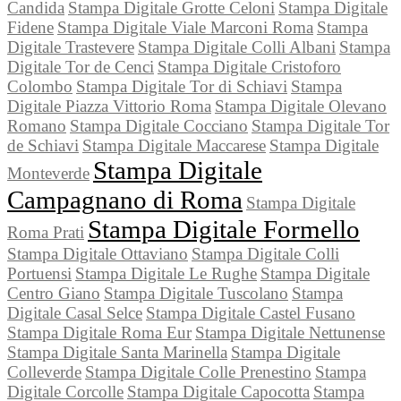
Candida
Stampa Digitale Grotte Celoni
Stampa Digitale
Fidene
Stampa Digitale Viale Marconi Roma
Stampa
Digitale Trastevere
Stampa Digitale Colli Albani
Stampa
Digitale Tor de Cenci
Stampa Digitale Cristoforo
Colombo
Stampa Digitale Tor di Schiavi
Stampa
Digitale Piazza Vittorio Roma
Stampa Digitale Olevano
Romano
Stampa Digitale Cocciano
Stampa Digitale Tor
de Schiavi
Stampa Digitale Maccarese
Stampa Digitale
Stampa Digitale
Monteverde
Campagnano di Roma
Stampa Digitale
Stampa Digitale Formello
Roma Prati
Stampa Digitale Ottaviano
Stampa Digitale Colli
Portuensi
Stampa Digitale Le Rughe
Stampa Digitale
Centro Giano
Stampa Digitale Tuscolano
Stampa
Digitale Casal Selce
Stampa Digitale Castel Fusano
Stampa Digitale Roma Eur
Stampa Digitale Nettunense
Stampa Digitale Santa Marinella
Stampa Digitale
Colleverde
Stampa Digitale Colle Prenestino
Stampa
Digitale Corcolle
Stampa Digitale Capocotta
Stampa