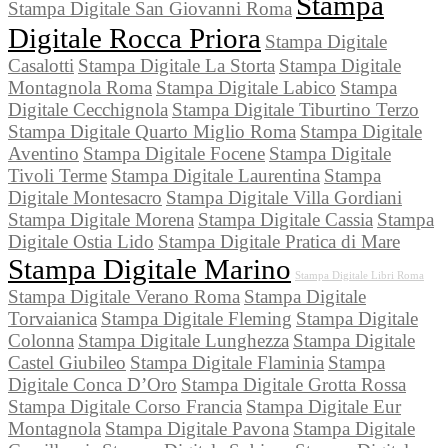
Stampa
Stampa Digitale San Giovanni Roma
Digitale Rocca Priora
Stampa Digitale
Casalotti
Stampa Digitale La Storta
Stampa Digitale
Montagnola Roma
Stampa Digitale Labico
Stampa
Digitale Cecchignola
Stampa Digitale Tiburtino Terzo
Stampa Digitale Quarto Miglio Roma
Stampa Digitale
Aventino
Stampa Digitale Focene
Stampa Digitale
Tivoli Terme
Stampa Digitale Laurentina
Stampa
Digitale Montesacro
Stampa Digitale Villa Gordiani
Stampa Digitale Morena
Stampa Digitale Cassia
Stampa
Digitale Ostia Lido
Stampa Digitale Pratica di Mare
Stampa Digitale Marino
Stampa Digitale Libri Roma
Stampa Digitale Verano Roma
Stampa Digitale
Torvaianica
Stampa Digitale Fleming
Stampa Digitale
Colonna
Stampa Digitale Lunghezza
Stampa Digitale
Castel Giubileo
Stampa Digitale Flaminia
Stampa
Digitale Conca D’Oro
Stampa Digitale Grotta Rossa
Stampa Digitale Corso Francia
Stampa Digitale Eur
Montagnola
Stampa Digitale Pavona
Stampa Digitale