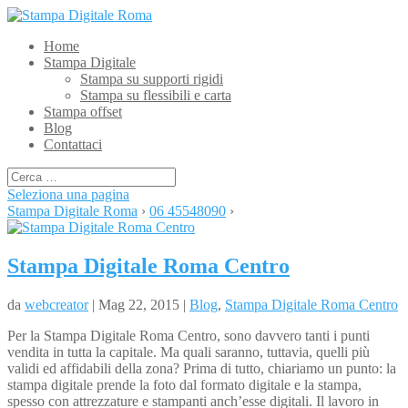
Home
Stampa Digitale
Stampa su supporti rigidi
Stampa su flessibili e carta
Stampa offset
Blog
Contattaci
Seleziona una pagina
Stampa Digitale Roma
›
06 45548090
›
Stampa Digitale Roma Centro
da
webcreator
| Mag 22, 2015 |
Blog
,
Stampa Digitale Roma Centro
Per la Stampa Digitale Roma Centro, sono davvero tanti i punti
vendita in tutta la capitale. Ma quali saranno, tuttavia, quelli più
validi ed affidabili della zona? Prima di tutto, chiariamo un punto: la
stampa digitale prende la foto dal formato digitale e la stampa,
spesso con attrezzature e stampanti anch’esse digitali. Il lavoro in