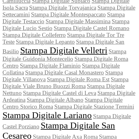
Camilluccia
Stampa Digitale Subiaco
Stampa Digitale
Isola Sacra
Stampa Digitale Torvajanica
Stampa Digitale
Settecamini
Stampa Digitale Montespaccato
Stampa
Digitale Testaccio
Stampa Digitale Massimina
Stampa
Digitale Lucio Sestio
Stampa Digitale Castel Romano
Stampa Digitale Colleferro
Stampa Digitale Tor Tre
Teste
Stampa Digitale Lepanto
Stampa Digitale San
Stampa Digitale Velletri
Basilio
Stampa
Digitale Guidonia Montecelio
Stampa Digitale Roma
Centro
Stampa Digitale Flaminio
Stampa Digitale
Collatina
Stampa Digitale Casal Monastero
Stampa
Digitale Villanova
Stampa Digitale Roma Est
Stampa
Digitale Viale Bruno Buozzi Roma
Stampa Digitale
Nettuno
Stampa Digitale Castel di Leva
Stampa Digitale
Ardeatina
Stampa Digitale Albano
Stampa Digitale
Centro Storico Roma
Stampa Digitale Stazione Termini
Stampa Digitale Lariano
Stampa Digitale
Stampa Digitale San
Castel Porziano
Cesareo
Stampa Digitale Axa Roma
Stampa