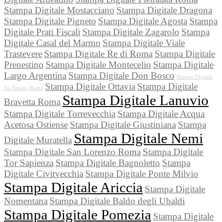
Stampa Digitale Mostacciano
Stampa Digitale Dragona
Stampa Digitale Pigneto
Stampa Digitale Agosta
Stampa
Digitale Prati Fiscali
Stampa Digitale Zagarolo
Stampa
Digitale Casal del Marmo
Stampa Digitale Viale
Trastevere
Stampa Digitale Re di Roma
Stampa Digitale
Prenestino
Stampa Digitale Montecelio
Stampa Digitale
Largo Argentina
Stampa Digitale Don Bosco
Stampa Digitale
Stampa Digitale Ottavia
Stampa Digitale
Su Tessuto Roma
Stampa Digitale Lanuvio
Bravetta Roma
Stampa Digitale Torrevecchia
Stampa Digitale Acqua
Acetosa Ostiense
Stampa Digitale Giustiniana
Stampa
Stampa Digitale Nemi
Digitale Muratella
Stampa Digitale San Lorenzo Roma
Stampa Digitale
Tor Sapienza
Stampa Digitale Bagnoletto
Stampa
Digitale Civitvecchia
Stampa Digitale Ponte Milvio
Stampa Digitale Ariccia
Stampa Digitale
Nomentana
Stampa Digitale Baldo degli Ubaldi
Stampa Digitale Pomezia
Stampa Digitale