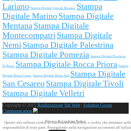
Lariano
Stampa
Stampa Digitale Litorale Romano
Digitale Marino
Stampa Digitale
Mentana
Stampa Digitale
Montecompatri
Stampa Digitale
Nemi
Stampa Digitale Palestrina
Stampa Digitale Pomezia
Stampa Digitale Provincia
Stampa Digitale Rocca Priora
Di Roma
Stampa
Stampa Digitale
Digitale Roma Centro
Stampa Digitale Roma Sud
San Cesareo
Stampa Digitale Tivoli
Stampa Digitale Velletri
Copyright © 2015
Realizzazione Siti Web
|
Solution Group
Communication
Privacy & Cookies Policy
Questo sito utilizza cookie in conformità alla policy e cookie che rientrano nell
responsabilità di terze parti. Proseguendo nella navigazione acconsenti all’utiliz