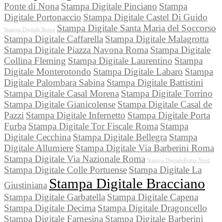
Ponte di Nona
Stampa Digitale Pinciano
Stampa
Digitale Portonaccio
Stampa Digitale Castel Di Guido
Stampa Digitale Santa Maria del Soccorso
Stampa Digitale Roma
Stampa Digitale Caffarella
Stampa Digitale Malagrotta
Stampa Digitale Piazza Navona Roma
Stampa Digitale
Collina Fleming
Stampa Digitale Laurentino
Stampa
Digitale Monterotondo
Stampa Digitale Labaro
Stampa
Digitale Palombara Sabina
Stampa Digitale Battistini
Stampa Digitale Casal Morena
Stampa Digitale Torrino
Stampa Digitale Gianicolense
Stampa Digitale Casal de
Pazzi
Stampa Digitale Infernetto
Stampa Digitale Porta
Furba
Stampa Digitale Tor Fiscale Roma
Stampa
Digitale Cecchina
Stampa Digitale Bellegra
Stampa
Digitale Allumiere
Stampa Digitale Via Barberini Roma
Stampa Digitale Via Nazionale Roma
Stampa DigitaleRoma Nord
Stampa Digitale Colle Portuense
Stampa Digitale La
Stampa Digitale Bracciano
Giustiniana
Stampa Digitale Garbatella
Stampa Digitale Capena
Stampa Digitale Decima
Stampa Digitale Dragoncello
Stampa Digitale Farnesina
Stampa Digitale Barberini