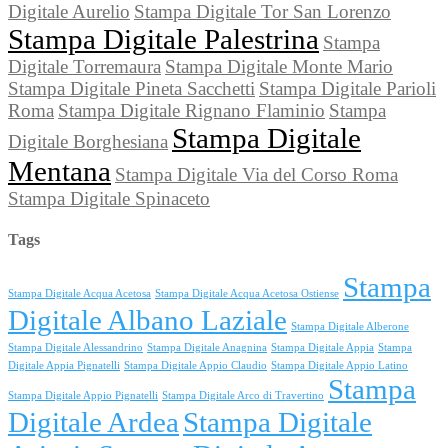
Digitale Aurelio
Stampa Digitale Tor San Lorenzo
Stampa Digitale Palestrina
Stampa
Digitale Torremaura
Stampa Digitale Monte Mario
Stampa Digitale Pineta Sacchetti
Stampa Digitale Parioli
Roma
Stampa Digitale Rignano Flaminio
Stampa
Stampa Digitale
Digitale Borghesiana
Mentana
Stampa Digitale Via del Corso Roma
Stampa Digitale Spinaceto
Tags
Stampa
Stampa Digitale Acqua Acetosa
Stampa Digitale Acqua Acetosa Ostiense
Digitale Albano Laziale
Stampa Digitale Alberone
Stampa Digitale Alessandrino
Stampa Digitale Anagnina
Stampa Digitale Appia
Stampa
Digitale Appia Pignatelli
Stampa Digitale Appio Claudio
Stampa Digitale Appio Latino
Stampa
Stampa Digitale Appio Pignatelli
Stampa Digitale Arco di Travertino
Digitale Ardea
Stampa Digitale