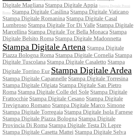
Digitale Magliana
Stampa Digitale Appia
Stampa Digitale Prezzi
Stampa Digitale Casilina
Stampa Digitale Vaticano
Roma
Stampa Digitale Romanina
Stampa Digitale Casal
Lumbroso
Stampa Digitale Tor Di Valle
Stampa Digitale
Marcellina
Stampa Digitale Tor Bella Monaca
Stampa
Digitale Belsito Roma
Stampa Digitale Madonnetta
Stampa Digitale Artena
Stampa Digitale
Piazza Bologna Roma
Stampa Digitale Cornelia
Stampa
Digitale Tuscolana
Stampa Digitale Casaletto
Stampa
Stampa Digitale Ardea
Digitale Torrino Eur
Stampa Digitale Capannelle
Stampa Digitale Torresina
Stampa Digitale Olgiata
Stampa Digitale San Pietro
Roma
Stampa Digitale Colle del Sole
Stampa Digitale
Frattocchie
Stampa Digitale Cesano
Stampa Digitale
Trevignano Romano
Stampa Digitale Marco Simone
Stampa Digitale Torregaia
Stampa Digitale Isola Farnese
Stampa Digitale Piazza Bologna
Stampa Digitale
Provincia Di Roma
Stampa Digitale Testa Di Lepre
Stampa Digitale Casetta Mattei
Stampa Digitale Selva