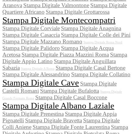
Aranova
Stampa Digitale Valmontone
Stampa Digitale
Quartiere Africano
Stampa Digitale Grottarossa
Stampa Digitale Montecompatri
Stampa Digitale Corviale
Stampa Digitale Anagnina
Stampa Digitale Casaccia
Stampa Digitale Colle dei Pini
Stampa Digitale Mazzano Romano
Stampa Digitale Roma Nord
Stampa Digitale Palidoro
Stampa Digitale Acqua
Acetosa
Stampa Digitale Piazza Mazzini Roma
Stampa
Digitale Appio Latino
Stampa Digitale Anguillara
Sabazia
Stampa Digitale Casal Bertone
Stampa Digitale A Roma
Stampa Digitale Alessandrino
Stampa Digitale Collatino
Stampa Digitale Cave
Stampa Digitale
Castelli Romani
Stampa Digitale Bufalotta
Stampa Digitale
Stampa Digitale Casal Boccone
Grande Formato Roma
Stampa Digitale Albano Laziale
Stampa Digitale Prenestina
Stampa Digitale Appia
Pignatelli
Stampa Digitale Bravetta
Stampa Digitale
Colli Aniene
Stampa Digitale Fonte Laurentina
Stampa
Digitale Ardeatino
Stampa Digitale Pietralata Roma