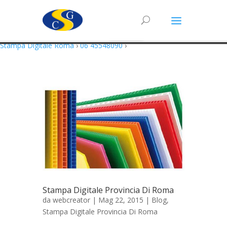
Questo sito utilizza cookie in conformità alla policy e cookie che rientrano
nella responsabilità di terze parti. Proseguendo nella navigazione
acconsenti all’utilizzo di cookie.
Accetto
Maggiori Informazioni
Stampa Digitale Roma
›
06 45548090
›
Stampa Digitale Provincia Di Roma
da
webcreator
| Mag 22, 2015 |
Blog
,
Stampa Digitale Provincia Di Roma