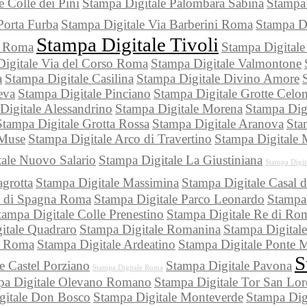
 Colle dei Pini
Stampa Digitale Palombara Sabina
Stampa 
Porta Furba
Stampa Digitale Via Barberini Roma
Stampa D
Stampa Digitale Tivoli
i Roma
Stampa Digitale
igitale Via del Corso Roma
Stampa Digitale Valmontone
a
Stampa Digitale Casilina
Stampa Digitale Divino Amore
eva
Stampa Digitale Pinciano
Stampa Digitale Grotte Celon
Digitale Alessandrino
Stampa Digitale Morena
Stampa Digi
Stampa Digitale Grotta Rossa
Stampa Digitale Aranova
Sta
 Muse
Stampa Digitale Arco di Travertino
Stampa Digitale 
ale Nuovo Salario
Stampa Digitale La Giustiniana
Stampa Digit
grotta
Stampa Digitale Massimina
Stampa Digitale Casal 
a di Spagna Roma
Stampa Digitale Parco Leonardo
Stampa 
tampa Digitale Colle Prenestino
Stampa Digitale Re di Ro
itale Quadraro
Stampa Digitale Romanina
Stampa Digitale
le Roma
Stampa Digitale Ardeatino
Stampa Digitale Ponte M
S
e Castel Porziano
Stampa Digitale Pavona
Stampa Digitale Roma
pa Digitale Olevano Romano
Stampa Digitale Tor San Lo
gitale Don Bosco
Stampa Digitale Monteverde
Stampa Dig