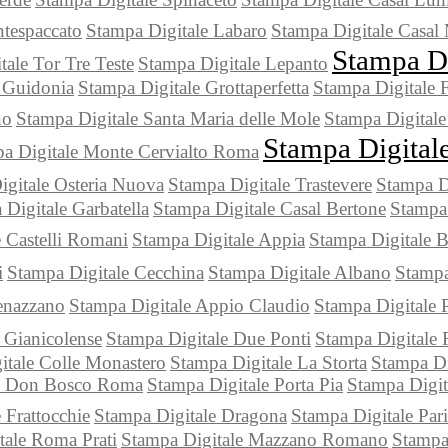
tespaccato
Stampa Digitale Labaro
Stampa Digitale Casal
Stampa Di
tale Tor Tre Teste
Stampa Digitale Lepanto
i Guidonia
Stampa Digitale Grottaperfetta
Stampa Digitale 
no
Stampa Digitale Santa Maria delle Mole
Stampa Digitale
Stampa Digital
a Digitale Monte Cervialto Roma
igitale Osteria Nuova
Stampa Digitale Trastevere
Stampa Di
Digitale Garbatella
Stampa Digitale Casal Bertone
Stampa
 Castelli Romani
Stampa Digitale Appia
Stampa Digitale 
i
Stampa Digitale Cecchina
Stampa Digitale Albano
Stampa
enazzano
Stampa Digitale Appio Claudio
Stampa Digitale 
 Gianicolense
Stampa Digitale Due Ponti
Stampa Digitale 
itale Colle Monastero
Stampa Digitale La Storta
Stampa Di
le Don Bosco Roma
Stampa Digitale Porta Pia
Stampa Digit
 Frattocchie
Stampa Digitale Dragona
Stampa Digitale Par
tale Roma Prati
Stampa Digitale Mazzano Romano
Stampa