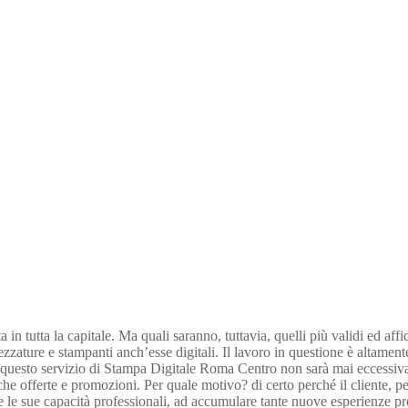
n tutta la capitale. Ma quali saranno, tuttavia, quelli più validi ed aff
rezzature e stampanti anch’esse digitali. Il lavoro in questione è altament
o questo servizio di Stampa Digitale Roma Centro non sarà mai eccessiva
he offerte e promozioni. Per quale motivo? di certo perché il cliente, per q
nare le sue capacità professionali, ad accumulare tante nuove esperienze p