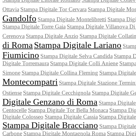
Ottavia
Stampa Digitale Tor Cervara
Stampa Digitale Mon
Gandolfo
Stampa Digitale Montelibretti
Stampa Digi
Stampa Digitale Torre Gaia
Stampa Digitale Villanova D
Cerenova
Stampa Digitale Anzio
Stampa Digitale Collati
di Roma
Stampa Digitale Lariano
Stamp
Fiumicino
Stampa Digitale Selva Candida
Stampa D
Digitale Torremaura
Stampa Digitale Colli Aniene
Stampa 
Simone
Stampa Digitale Collina Fleming
Stampa Digitale
Montecompatri
Stampa Digitale Stazione Termin
Ostiense
Stampa Digitale Cecchignola
Stampa Digitale G
Digitale Genzano di Roma
Stampa Digitale
Centocelle
Stampa Digitale Tor Bella Monaca
Stampa Dig
Digitale Colosseo
Stampa Digitale Cassia
Stampa Digita
Stampa Digitale Bracciano
Stampa Digitale
Carbone
Stampa Digitale Montagnola Roma
Stampa Digi