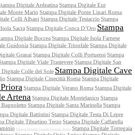
tampa Digitale Ardeatina
Stampa Digitale Eur
tale Monte Mario
Stampa Digitale Ponte Linari Roma
tale Colli Albani
Stampa Digitale Testaccio
Stampa
Stampa
Isola Sacra
Stampa Digitale Conca D’Oro
tampa Digitale Boccea
Stampa Digitale Isola Farnese
ale Guidonia
Stampa Digitale Trionfale
Stampa Digitale
gitale Granai
Stampa Digitale Colli Portuensi
Stampa
Stampa Digitale Viale Trastevere
Stampa Digitale San
Stampa Digitale Cave
Digitale Colle del Sole
lio
Stampa Digitale Cinecittà Roma
Stampa Digitale
Priora
Stampa Digitale Verano Roma
Stampa Digitale
le Artena
Stampa Digitale Montelanico
Stampa
 Bagnoletto
Stampa Digitale Santa Marinella
Stampa
mpa Digitale Battistini
Stampa Digitale Testa Di Lepre
a Digitale Tiburtino Terzo
Stampa Digitale Caffarella
aminio
Stampa Digitale Torregaia
Stampa Digitale Grande Formato Roma
mbroso
Stampa Digitale Ostia Antica
Stampa Digitale