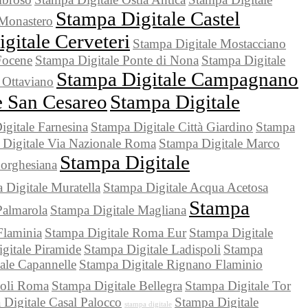
Stampa Digitale Castel
 Monastero
gitale Cerveteri
Stampa Digitale Mostacciano
Focene
Stampa Digitale Ponte di Nona
Stampa Digitale
Stampa Digitale Campagnano
 Ottaviano
e San Cesareo
Stampa Digitale
gitale Farnesina
Stampa Digitale Città Giardino
Stampa
 Digitale Via Nazionale Roma
Stampa Digitale Marco
Stampa Digitale
Borghesiana
 Digitale Muratella
Stampa Digitale Acqua Acetosa
Stampa
Palmarola
Stampa Digitale Magliana
Flaminia
Stampa Digitale Roma Eur
Stampa Digitale
gitale Piramide
Stampa Digitale Ladispoli
Stampa
ale Capannelle
Stampa Digitale Rignano Flaminio
ioli Roma
Stampa Digitale Bellegra
Stampa Digitale Tor
 Digitale Casal Palocco
Stampa Digitale
stampa digitale