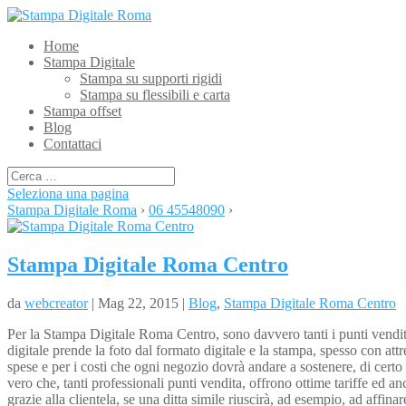
Home
Stampa Digitale
Stampa su supporti rigidi
Stampa su flessibili e carta
Stampa offset
Blog
Contattaci
Seleziona una pagina
Stampa Digitale Roma
›
06 45548090
›
Stampa Digitale Roma Centro
da
webcreator
| Mag 22, 2015 |
Blog
,
Stampa Digitale Roma Centro
Per la Stampa Digitale Roma Centro, sono davvero tanti i punti vendita i
digitale prende la foto dal formato digitale e la stampa, spesso con att
spese e per i costi che ogni negozio dovrà andare a sostenere, di cert
vero che, tanti professionali punti vendita, offrono ottime tariffe ed anc
grazie alla clientela, se una ditta simile riuscirà, ad esempio, ad affi