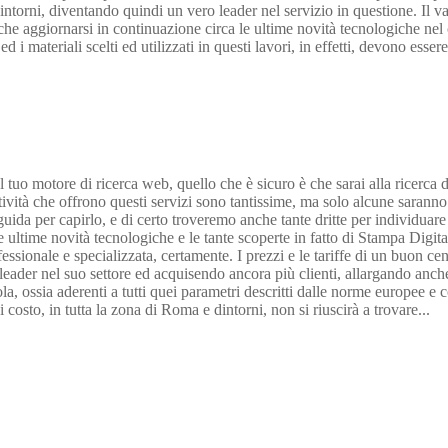
torni, diventando quindi un vero leader nel servizio in questione. Il va
anche aggiornarsi in continuazione circa le ultime novità tecnologiche n
ed i materiali scelti ed utilizzati in questi lavori, in effetti, devono esser
 tuo motore di ricerca web, quello che è sicuro è che sarai alla ricerca d
 attività che offrono questi servizi sono tantissime, ma solo alcune saran
 per capirlo, e di certo troveremo anche tante dritte per individuare le 
 ultime novità tecnologiche e le tante scoperte in fatto di Stampa Digital
ofessionale e specializzata, certamente. I prezzi e le tariffe di un buon 
ader nel suo settore ed acquisendo ancora più clienti, allargando anche la
, ossia aderenti a tutti quei parametri descritti dalle norme europee e com
costo, in tutta la zona di Roma e dintorni, non si riuscirà a trovare...