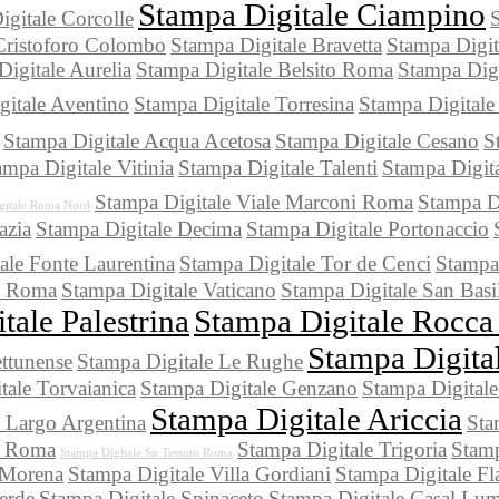
Stampa Digitale Ciampino
gitale Corcolle
S
Cristoforo Colombo
Stampa Digitale Bravetta
Stampa Digi
igitale Aurelia
Stampa Digitale Belsito Roma
Stampa Digi
gitale Aventino
Stampa Digitale Torresina
Stampa Digitale 
Stampa Digitale Acqua Acetosa
Stampa Digitale Cesano
S
ampa Digitale Vitinia
Stampa Digitale Talenti
Stampa Digit
Stampa Digitale Viale Marconi Roma
Stampa Di
gitale Roma Nord
azia
Stampa Digitale Decima
Stampa Digitale Portonaccio
ale Fonte Laurentina
Stampa Digitale Tor de Cenci
Stampa 
co Roma
Stampa Digitale Vaticano
Stampa Digitale San Basi
tale Palestrina
Stampa Digitale Rocca 
Stampa Digita
ttunense
Stampa Digitale Le Rughe
tale Torvaianica
Stampa Digitale Genzano
Stampa Digitale
Stampa Digitale Ariccia
e Largo Argentina
Sta
te Roma
Stampa Digitale Trigoria
Stamp
Stampa Digitale Su Tessuto Roma
 Morena
Stampa Digitale Villa Gordiani
Stampa Digitale Fl
erde
Stampa Digitale Spinaceto
Stampa Digitale Casal Lu