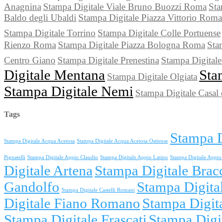
Anagnina
Stampa Digitale Viale Bruno Buozzi Roma
Sta
Baldo degli Ubaldi
Stampa Digitale Piazza Vittorio Roma
Stampa Digitale Torrino
Stampa Digitale Colle Portuense
Rienzo Roma
Stampa Digitale Piazza Bologna Roma
Sta
Centro Giano
Stampa Digitale Prenestina
Stampa Digitale
Digitale Mentana
Sta
Stampa Digitale Olgiata
Stampa Digitale Nemi
Stampa Digitale Casal 
Tags
Stampa D
Stampa Digitale Acqua Acetosa
Stampa Digitale Acqua Acetosa Ostiense
Pignatelli
Stampa Digitale Appio Claudio
Stampa Digitale Appio Latino
Stampa Digitale Appio 
Digitale Artena
Stampa Digitale Brac
Gandolfo
Stampa Digita
Stampa Digitale Castelli Romani
Digitale Fiano Romano
Stampa Digit
Stampa Digitale Frascati
Stampa Digi