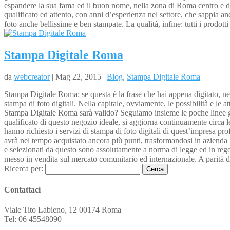
espandere la sua fama ed il buon nome, nella zona di Roma centro e din
qualificato ed attento, con anni d’esperienza nel settore, che sappia 
foto anche bellissime e ben stampate. La qualità, infine: tutti i prodotti 
Stampa Digitale Roma
da
webcreator
| Mag 22, 2015 |
Blog
,
Stampa Digitale Roma
Stampa Digitale Roma: se questa è la frase che hai appena digitato, nel
stampa di foto digitali. Nella capitale, ovviamente, le possibilità e le
Stampa Digitale Roma sarà valido? Seguiamo insieme le poche linee guida
qualificato di questo negozio ideale, si aggiorna continuamente circa le
hanno richiesto i servizi di stampa di foto digitali di quest’impresa pr
avrà nel tempo acquistato ancora più punti, trasformandosi in azienda le
e selezionati da questo sono assolutamente a norma di legge ed in regola
messo in vendita sul mercato comunitario ed internazionale. A parità di 
Ricerca per:
Contattaci
Viale Tito Labieno, 12 00174 Roma
Tel: 06 45548090