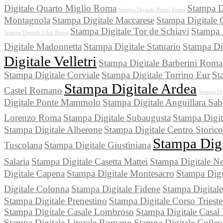
Digitale Quarto Miglio Roma
Stampa Di
Stampa Digitale Prezzi Roma
Montagnola
Stampa Digitale Maccarese
Stampa Digitale 
Stampa Digitale Tor de Schiavi
Stampa D
Stampa Digitale Libri Roma
Digitale Madonnetta
Stampa Digitale Statuario
Stampa Di
Digitale Velletri
Stampa Digitale Barberini Roma
Stampa Digitale Corviale
Stampa Digitale Torrino Eur
St
Stampa Digitale Ardea
Castel Romano
Stampa Di
Digitale Ponte Mammolo
Stampa Digitale Anguillara Sab
Lorenzo Roma
Stampa Digitale Subaugusta
Stampa Digit
Stampa Digitale Alberone
Stampa Digitale Centro Stori
Stampa Digi
Tuscolana
Stampa Digitale Giustiniana
Salaria
Stampa Digitale Casetta Mattei
Stampa Digitale Ne
Digitale Capena
Stampa Digitale Montesacro
Stampa Digi
Digitale Colonna
Stampa Digitale Fidene
Stampa Digital
Stampa Digitale Prenestino
Stampa Digitale Corso Tries
Stampa Digitale Casale Lombroso
Stampa Digitale Casal
Stampa Digitale Litorale Romano
Stampa Digitale Collev