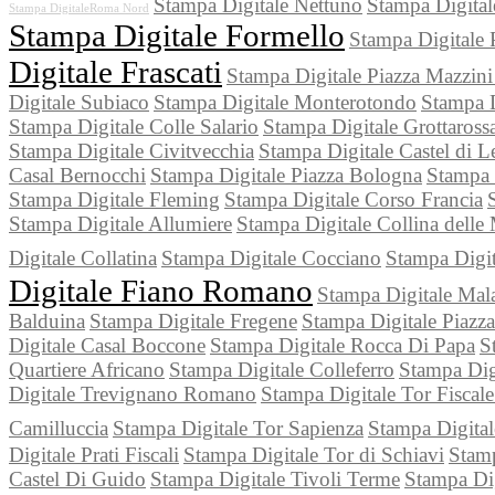
Stampa Digitale Nettuno
Stampa Digitale
Stampa DigitaleRoma Nord
Stampa Digitale Formello
Stampa Digitale 
Digitale Frascati
Stampa Digitale Piazza Mazzin
Digitale Subiaco
Stampa Digitale Monterotondo
Stampa D
Stampa Digitale Colle Salario
Stampa Digitale Grottaross
Stampa Digitale Civitvecchia
Stampa Digitale Castel di L
Casal Bernocchi
Stampa Digitale Piazza Bologna
Stampa 
Stampa Digitale Fleming
Stampa Digitale Corso Francia
Stampa Digitale Allumiere
Stampa Digitale Collina delle
Digitale Collatina
Stampa Digitale Cocciano
Stampa Digit
Digitale Fiano Romano
Stampa Digitale Mala
Balduina
Stampa Digitale Fregene
Stampa Digitale Piazz
Digitale Casal Boccone
Stampa Digitale Rocca Di Papa
S
Quartiere Africano
Stampa Digitale Colleferro
Stampa Dig
Digitale Trevignano Romano
Stampa Digitale Tor Fisca
Camilluccia
Stampa Digitale Tor Sapienza
Stampa Digital
Digitale Prati Fiscali
Stampa Digitale Tor di Schiavi
Stam
Castel Di Guido
Stampa Digitale Tivoli Terme
Stampa Di