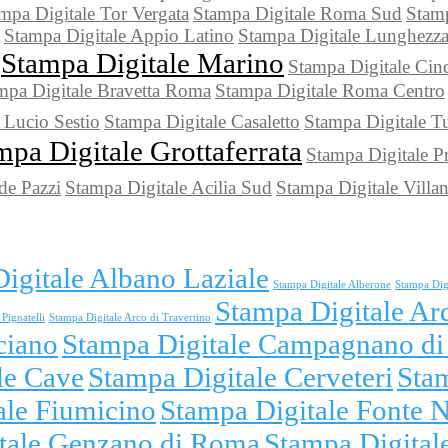
mpa Digitale Tor Vergata
Stampa Digitale Roma Sud
Stamp
Stampa Digitale Appio Latino
Stampa Digitale Lunghezz
Stampa Digitale Marino
Stampa Digitale Cin
mpa Digitale Bravetta Roma
Stampa Digitale Roma Centro
 Lucio Sestio
Stampa Digitale Casaletto
Stampa Digitale T
mpa Digitale Grottaferrata
Stampa Digitale P
de Pazzi
Stampa Digitale Acilia Sud
Stampa Digitale Villa
igitale Albano Laziale
Stampa Digitale Alberone
Stampa Dig
Stampa Digitale Ar
Pignatelli
Stampa Digitale Arco di Travertino
ciano
Stampa Digitale Campagnano d
le Cave
Stampa Digitale Cerveteri
Sta
ale Fiumicino
Stampa Digitale Fonte 
tale Genzano di Roma
Stampa Digitale