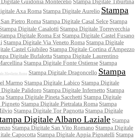
Digitale Guidonia Montecelio
Stampa Digitale Tiburtina
Stampa
igitale Axa Roma
Stampa Digitale Aurelio
 San Pietro Roma
Stampa Digitale Casal Selce
Stampa
Stampa Digitale Casalotti
Stampa Digitale Torrevecchia
Stampa Digitale Roma Est
Stampa Digitale Castel Fusano
i
Stampa Digitale Via Veneto Roma
Stampa Digitale
tale Castel Giubileo
Stampa Digitale Cortina d'Ampezzo
mpa Digitale Bufalotta
Stampa Digitale Laurentino
Marcellina
Stampa Digitale Fonte Ostiense
Stampa
Stampa
Stampa Digitale Dragoncello
ale Magliette Roma
del Marmo
Stampa Digitale Labico
Stampa Digitale
Digitale Palidoro
Stampa Digitale Infernetto
Stampa
ma
Stampa Digitale Pineta Sacchetti
Stampa Digitale
 Pigneto
Stampa Digitale Pietralata Roma
Stampa
ilvio
Stampa Digitale Tor Pagnotta
Stampa Digitale
tampa Digitale Albano Laziale
Stampa
renzo
Stampa Digitale San Vito Romano
Stampa Digitale
itale Capocotta
Stampa Digitale Appia Pignatelli
Stampa