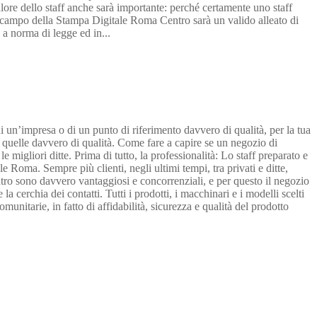
lore dello staff anche sarà importante: perché certamente uno staff
el campo della Stampa Digitale Roma Centro sarà un valido alleato di
e a norma di legge ed in...
i un’impresa o di un punto di riferimento davvero di qualità, per la tua
no quelle davvero di qualità. Come fare a capire se un negozio di
migliori ditte. Prima di tutto, la professionalità: Lo staff preparato e
e Roma. Sempre più clienti, negli ultimi tempi, tra privati e ditte,
centro sono davvero vantaggiosi e concorrenziali, e per questo il negozio
 cerchia dei contatti. Tutti i prodotti, i macchinari e i modelli scelti
unitarie, in fatto di affidabilità, sicurezza e qualità del prodotto