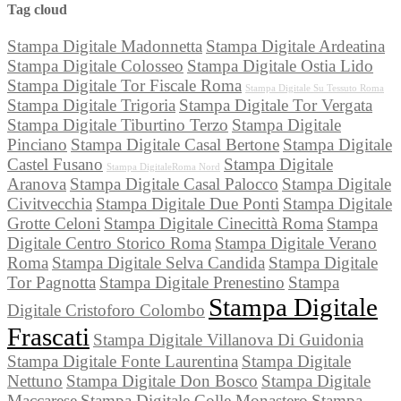
Tag cloud
Stampa Digitale Madonnetta
Stampa Digitale Ardeatina
Stampa Digitale Colosseo
Stampa Digitale Ostia Lido
Stampa Digitale Tor Fiscale Roma
Stampa Digitale Su Tessuto Roma
Stampa Digitale Trigoria
Stampa Digitale Tor Vergata
Stampa Digitale Tiburtino Terzo
Stampa Digitale
Pinciano
Stampa Digitale Casal Bertone
Stampa Digitale
Castel Fusano
Stampa Digitale
Stampa DigitaleRoma Nord
Aranova
Stampa Digitale Casal Palocco
Stampa Digitale
Civitvecchia
Stampa Digitale Due Ponti
Stampa Digitale
Grotte Celoni
Stampa Digitale Cinecittà Roma
Stampa
Digitale Centro Storico Roma
Stampa Digitale Verano
Roma
Stampa Digitale Selva Candida
Stampa Digitale
Tor Pagnotta
Stampa Digitale Prenestino
Stampa
Stampa Digitale
Digitale Cristoforo Colombo
Frascati
Stampa Digitale Villanova Di Guidonia
Stampa Digitale Fonte Laurentina
Stampa Digitale
Nettuno
Stampa Digitale Don Bosco
Stampa Digitale
Maccarese
Stampa Digitale Colle Monastero
Stampa