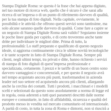
Stampa Digitale Roma: se questa è la frase che hai appena digitato,
nel tuo motore di ricerca web, quello che è sicuro è che sarai alla
ricerca di un’impresa o di un punto di riferimento davvero di qualità,
per la tua stampa di foto digitali. Nella capitale, ovviamente, le
possibilità e le attività che offrono questi servizi sono tantissime, ma
solo alcune saranno quelle davvero di qualità. Come fare a capire se
un negozio di Stampa Digitale Roma sarà valido? Seguiamo insieme
le poche linee guida per capirlo, e di certo troveremo anche tante
dritte per individuare le migliori ditte. Prima di tutto, la
professionalità: Lo staff preparato e qualificato di questo negozio
ideale, si aggiorna continuamente circa le ultime novità tecnologiche
e le tante scoperte in fatto di Stampa Digitale Roma. Sempre più
clienti, negli ultimi tempi, tra privati e ditte, hanno richiesto i servizi
di stampa di foto digitali di quest’impresa professionale e
specializzata, certamente. I prezzi e le tariffe di un buon centro sono
davvero vantaggiosi e concorrenziali, e per questo il negozio avrà
nel tempo acquistato ancora più punti, trasformandosi in azienda
leader nel suo settore ed acquisendo ancora più clienti, allargando
anche la cerchia dei contatti. Tutti i prodotti, i macchinari e i modelli
scelti e selezionati da questo sono assolutamente a norma di legge ed
in regola, ossia aderenti a tutti quei parametri descritti dalle norme
europee e comunitarie, in fatto di affidabilità, sicurezza e qualità del
prodotto messo in vendita sul mercato comunitario ed internazionale.
A parità di costo, in tutta la zona di Roma e dintorni, non si riuscirà a