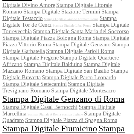
Digitale Divino Amore
Stampa Digitale Litorale
Romano
Stampa Digitale Stazione Termini
Stampa
Digitale Testaccio
Stampa
Stampa Digitale Grande Formato Roma
Digitale Tor de Cenci
Stampa Digitale
Stampa Digitale Libri Roma
Torrevecchia
Stampa Digitale Santa Maria del Soccorso
Stampa Digitale Piazza Bologna Roma
Stampa Digitale
Piazza Vittorio Roma
Stampa Digitale Genzano
Stampa
Digitale Garbatella
Stampa Digitale Parioli Roma
Stampa Digitale Fregene
Stampa Digitale Quartiere
Africano
Stampa Digitale Balduina
Stampa Digitale
Mazzano Romano
Stampa Digitale San Basilio
Stampa
Digitale Bravetta
Stampa Digitale Parco Leonardo
Stampa Digitale Settecamini
Stampa Digitale
Trevignano Romano
Stampa Digitale Montesacro
Stampa Digitale Genzano di Roma
Stampa Digitale Casal Bernocchi
Stampa Digitale
Marcellina
Stampa Digitale
Stampa Digitale A Roma
stampa digitale
Quadraro
Stampa Digitale Piazza di Spagna Roma
Stampa Digitale Fiumicino
Stampa