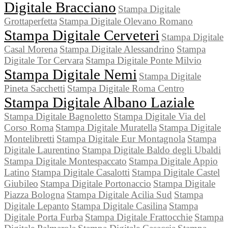
Digitale Bracciano
Stampa Digitale
Grottaperfetta
Stampa Digitale Olevano Romano
Stampa Digitale Cerveteri
Stampa Digitale
Casal Morena
Stampa Digitale Alessandrino
Stampa
Digitale Tor Cervara
Stampa Digitale Ponte Milvio
Stampa Digitale Nemi
Stampa Digitale
Pineta Sacchetti
Stampa Digitale Roma Centro
Stampa Digitale Albano Laziale
Stampa Digitale Bagnoletto
Stampa Digitale Via del
Corso Roma
Stampa Digitale Muratella
Stampa Digitale
Montelibretti
Stampa Digitale Eur Montagnola
Stampa
Digitale Laurentino
Stampa Digitale Baldo degli Ubaldi
Stampa Digitale Montespaccato
Stampa Digitale Appio
Latino
Stampa Digitale Casalotti
Stampa Digitale Castel
Giubileo
Stampa Digitale Portonaccio
Stampa Digitale
Piazza Bologna
Stampa Digitale Acilia Sud
Stampa
Digitale Lepanto
Stampa Digitale Casilina
Stampa
Digitale Porta Furba
Stampa Digitale Frattocchie
Stampa