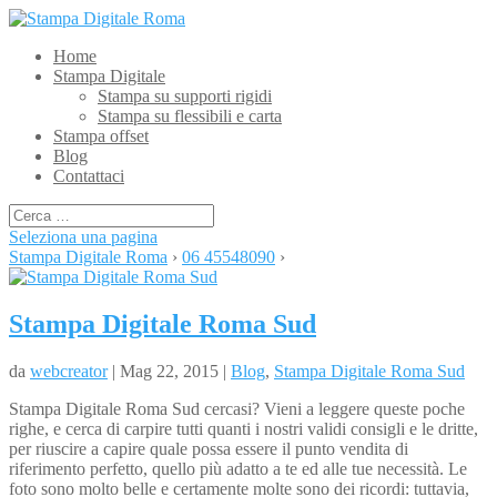
Home
Stampa Digitale
Stampa su supporti rigidi
Stampa su flessibili e carta
Stampa offset
Blog
Contattaci
Seleziona una pagina
Stampa Digitale Roma
›
06 45548090
›
Stampa Digitale Roma Sud
da
webcreator
| Mag 22, 2015 |
Blog
,
Stampa Digitale Roma Sud
Stampa Digitale Roma Sud cercasi? Vieni a leggere queste poche
righe, e cerca di carpire tutti quanti i nostri validi consigli e le dritte,
per riuscire a capire quale possa essere il punto vendita di
riferimento perfetto, quello più adatto a te ed alle tue necessità. Le
foto sono molto belle e certamente molte sono dei ricordi: tuttavia,