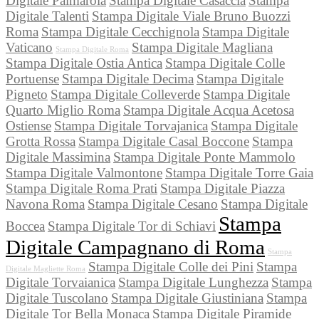
Digitale Palmarola
Stampa Digitale Casaccia
Stampa
Digitale Talenti
Stampa Digitale Viale Bruno Buozzi
Roma
Stampa Digitale Cecchignola
Stampa Digitale
Vaticano
Stampa Digitale Magliana
Stampa Digitale Roma
Stampa Digitale Ostia Antica
Stampa Digitale Colle
Portuense
Stampa Digitale Decima
Stampa Digitale
Pigneto
Stampa Digitale Colleverde
Stampa Digitale
Quarto Miglio Roma
Stampa Digitale Acqua Acetosa
Ostiense
Stampa Digitale Torvajanica
Stampa Digitale
Grotta Rossa
Stampa Digitale Casal Boccone
Stampa
Digitale Massimina
Stampa Digitale Ponte Mammolo
Stampa Digitale Valmontone
Stampa Digitale Torre Gaia
Stampa Digitale Roma Prati
Stampa Digitale Piazza
Navona Roma
Stampa Digitale Cesano
Stampa Digitale
Stampa
Boccea
Stampa Digitale Tor di Schiavi
Digitale Campagnano di Roma
Stampa
Stampa Digitale Colle dei Pini
Stampa
Digitale Magliette Roma
Digitale Torvaianica
Stampa Digitale Lunghezza
Stampa
Digitale Tuscolano
Stampa Digitale Giustiniana
Stampa
Digitale Tor Bella Monaca
Stampa Digitale Piramide