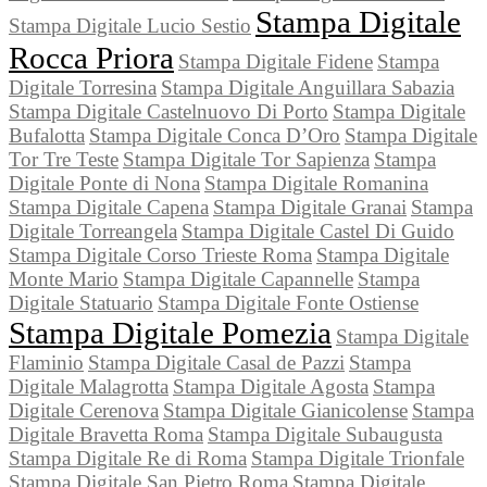
Stampa Digitale
Stampa Digitale Lucio Sestio
Rocca Priora
Stampa Digitale Fidene
Stampa
Digitale Torresina
Stampa Digitale Anguillara Sabazia
Stampa Digitale Castelnuovo Di Porto
Stampa Digitale
Bufalotta
Stampa Digitale Conca D’Oro
Stampa Digitale
Tor Tre Teste
Stampa Digitale Tor Sapienza
Stampa
Digitale Ponte di Nona
Stampa Digitale Romanina
Stampa Digitale Capena
Stampa Digitale Granai
Stampa
Digitale Torreangela
Stampa Digitale Castel Di Guido
Stampa Digitale Corso Trieste Roma
Stampa Digitale
Monte Mario
Stampa Digitale Capannelle
Stampa
Digitale Statuario
Stampa Digitale Fonte Ostiense
Stampa Digitale Pomezia
Stampa Digitale
Flaminio
Stampa Digitale Casal de Pazzi
Stampa
Digitale Malagrotta
Stampa Digitale Agosta
Stampa
Digitale Cerenova
Stampa Digitale Gianicolense
Stampa
Digitale Bravetta Roma
Stampa Digitale Subaugusta
Stampa Digitale Re di Roma
Stampa Digitale Trionfale
Stampa Digitale San Pietro Roma
Stampa Digitale