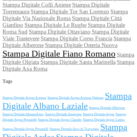
Stampa Digitale Colli Aniene
Stampa Digitale
Torremaura
Stampa Digitale Tor San Lorenzo
Stampa
Digitale Via Nazionale Roma
Stampa Digitale Città
Giardino
Stampa Digitale Le Rughe
Stampa Digitale
Roma Sud
Stampa Digitale Ottaviano
Stampa Digitale
Viale Trastevere
Stampa Digitale Corso Francia
Stampa
Digitale Alberone
Stampa Digitale Osteria Nuova
Stampa Digitale Fiano Romano
Stampa
Digitale Olgiata
Stampa Digitale Santa Marinella
Stampa
Digitale Axa Roma
Tags
Stampa
Stampa Digitale Acqua Acetosa
Stampa Digitale Acqua Acetosa Ostiense
Digitale Albano Laziale
Stampa Digitale Alberone
Stampa Digitale Alessandrino
Stampa Digitale Anagnina
Stampa Digitale Appia
Stampa
Digitale Appia Pignatelli
Stampa Digitale Appio Claudio
Stampa Digitale Appio Latino
Stampa
Stampa Digitale Appio Pignatelli
Stampa Digitale Arco di Travertino
Digitale Ardea
Stampa Digitale