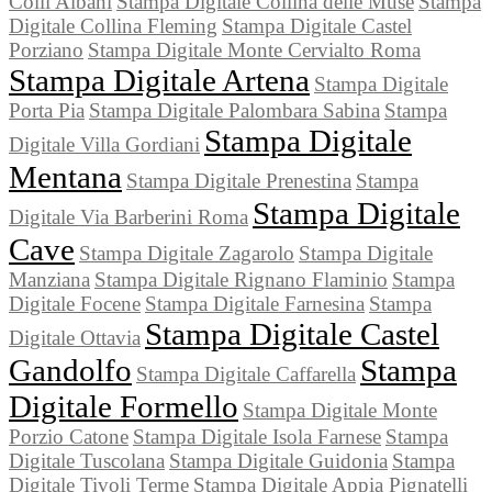
Colli Albani
Stampa Digitale Collina delle Muse
Stampa
Digitale Collina Fleming
Stampa Digitale Castel
Porziano
Stampa Digitale Monte Cervialto Roma
Stampa Digitale Artena
Stampa Digitale
Porta Pia
Stampa Digitale Palombara Sabina
Stampa
Stampa Digitale
Digitale Villa Gordiani
Mentana
Stampa Digitale Prenestina
Stampa
Stampa Digitale
Digitale Via Barberini Roma
Cave
Stampa Digitale Zagarolo
Stampa Digitale
Manziana
Stampa Digitale Rignano Flaminio
Stampa
Digitale Focene
Stampa Digitale Farnesina
Stampa
Stampa Digitale Castel
Digitale Ottavia
Gandolfo
Stampa
Stampa Digitale Caffarella
Digitale Formello
Stampa Digitale Monte
Porzio Catone
Stampa Digitale Isola Farnese
Stampa
Digitale Tuscolana
Stampa Digitale Guidonia
Stampa
Digitale Tivoli Terme
Stampa Digitale Appia Pignatelli