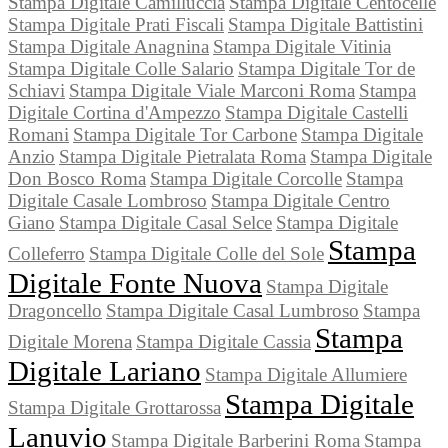
Stampa Digitale Camilluccia
Stampa Digitale Centocelle
Stampa Digitale Prati Fiscali
Stampa Digitale Battistini
Stampa Digitale Anagnina
Stampa Digitale Vitinia
Stampa Digitale Colle Salario
Stampa Digitale Tor de
Schiavi
Stampa Digitale Viale Marconi Roma
Stampa
Digitale Cortina d'Ampezzo
Stampa Digitale Castelli
Romani
Stampa Digitale Tor Carbone
Stampa Digitale
Anzio
Stampa Digitale Pietralata Roma
Stampa Digitale
Don Bosco Roma
Stampa Digitale Corcolle
Stampa
Digitale Casale Lombroso
Stampa Digitale Centro
Giano
Stampa Digitale Casal Selce
Stampa Digitale
Stampa
Colleferro
Stampa Digitale Colle del Sole
Digitale Fonte Nuova
Stampa Digitale
Dragoncello
Stampa Digitale Casal Lumbroso
Stampa
Stampa
Digitale Morena
Stampa Digitale Cassia
Digitale Lariano
Stampa Digitale Allumiere
Stampa Digitale
Stampa Digitale Grottarossa
Lanuvio
Stampa Digitale Barberini Roma
Stampa