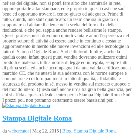
nel’era del digitale, non si potrà fare altro che ammirarle in rete,
oppure portarle a far stampare, ed è proprio in questi casi che sarà
bene ed opportuno trovare il centro giusto ed adeguato. Prima di
tutto, quindi, uno staff qualificato: un team che sia in grado di
supportare ed aiutare il cliente nella scelta dei formati e delle
risoluzioni, e che poi sappia anche rendere bellissime le stampe.
Questi professionisti dovranno quindi vantare anni d’esperienza nel
proprio settore di attività ed essere anche in continuo e costante
aggiornamento in merito alle nuove invenzioni ed alle tecnologie in
fatto di Stampa Digitale Roma Sud e dintorni. Inoltre, anche la
qualità conta: infatti questi punti vendita dovranno utilizzare ottimi
prodotti e materiali, tutti a norma di legge ed in regola, sempre tutti
di prima scelta ed anche accompagnati da una valida certificazione a
marchio CE, che ne attesti la sua aderenza con le norme europee e
comunitarie e coi loro parametri in fatto di qualità, affidabilità e
sicurezza del prodotto in sé, messo in vendita sul mercato europeo e
del mondo intero. Questa sarà anche un’altra gran bella garanzia, per
chi si affida a questo ideale centro per la Stampa Digitale Roma Sud.
I prezzi poi, non potranno certamente essere bassissimi per...
Stampa Digitale Roma
da
webcreator
| Mag 22, 2015 |
Blog
,
Stampa Digitale Roma