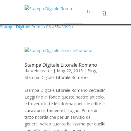
Questo sito utilizza cookie in conformità alla policy e cookie che rientrano
nella responsabilità di terze parti. Proseguendo nella navigazione
acconsenti all’utilizzo di cookie.
Accetto
Maggiori Informazioni
Stampa Digitale Roma
›
06 45548090
›
Stampa Digitale Litorale Romano
da
webcreator
| Mag 22, 2015 |
Blog
,
Stampa Digitale Litorale Romano
Stampa Digitale Litorale Romano cercasi!?
Leggi fino in fondo questo nostro articolo,
e troverai tutte le informazioni e le dritte di
cui avrai certamente bisogno. Prima di
tutto ricorda che per un servizio del
genere, valido quanto bellissimo per quello
che offre, nella capitale saranno