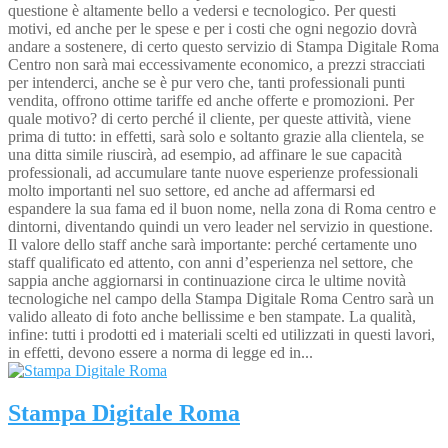
questione è altamente bello a vedersi e tecnologico. Per questi
motivi, ed anche per le spese e per i costi che ogni negozio dovrà
andare a sostenere, di certo questo servizio di Stampa Digitale Roma
Centro non sarà mai eccessivamente economico, a prezzi stracciati
per intenderci, anche se è pur vero che, tanti professionali punti
vendita, offrono ottime tariffe ed anche offerte e promozioni. Per
quale motivo? di certo perché il cliente, per queste attività, viene
prima di tutto: in effetti, sarà solo e soltanto grazie alla clientela, se
una ditta simile riuscirà, ad esempio, ad affinare le sue capacità
professionali, ad accumulare tante nuove esperienze professionali
molto importanti nel suo settore, ed anche ad affermarsi ed
espandere la sua fama ed il buon nome, nella zona di Roma centro e
dintorni, diventando quindi un vero leader nel servizio in questione.
Il valore dello staff anche sarà importante: perché certamente uno
staff qualificato ed attento, con anni d’esperienza nel settore, che
sappia anche aggiornarsi in continuazione circa le ultime novità
tecnologiche nel campo della Stampa Digitale Roma Centro sarà un
valido alleato di foto anche bellissime e ben stampate. La qualità,
infine: tutti i prodotti ed i materiali scelti ed utilizzati in questi lavori,
in effetti, devono essere a norma di legge ed in...
Stampa Digitale Roma