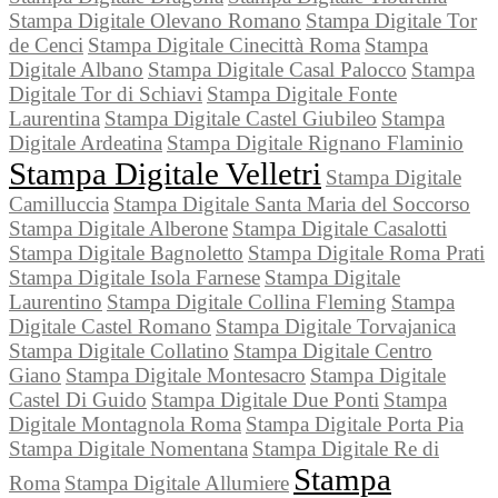
Stampa Digitale Olevano Romano
Stampa Digitale Tor
de Cenci
Stampa Digitale Cinecittà Roma
Stampa
Digitale Albano
Stampa Digitale Casal Palocco
Stampa
Digitale Tor di Schiavi
Stampa Digitale Fonte
Laurentina
Stampa Digitale Castel Giubileo
Stampa
Digitale Ardeatina
Stampa Digitale Rignano Flaminio
Stampa Digitale Velletri
Stampa Digitale
Camilluccia
Stampa Digitale Santa Maria del Soccorso
Stampa Digitale Alberone
Stampa Digitale Casalotti
Stampa Digitale Bagnoletto
Stampa Digitale Roma Prati
Stampa Digitale Isola Farnese
Stampa Digitale
Laurentino
Stampa Digitale Collina Fleming
Stampa
Digitale Castel Romano
Stampa Digitale Torvajanica
Stampa Digitale Collatino
Stampa Digitale Centro
Giano
Stampa Digitale Montesacro
Stampa Digitale
Castel Di Guido
Stampa Digitale Due Ponti
Stampa
Digitale Montagnola Roma
Stampa Digitale Porta Pia
Stampa Digitale Nomentana
Stampa Digitale Re di
Stampa
Roma
Stampa Digitale Allumiere