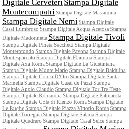
Digitale Cerveteri
Stampa Digitale
Montecompatri
Stampa Digitale Massimina
Stampa Digitale Nemi
Stampa Digitale
Casal Lumbroso
Stampa Digitale Acqua Acetosa
Stampa
Stampa Digitale Tivoli
Digitale Madonnetta
Stampa Digitale Pineta Sacchetti
Stampa Digitale
Monterotondo
Stampa Digitale Pavona
Stampa Digitale
Montespaccato
Stampa Digitale Flaminia
Stampa
Digitale Axa Roma
Stampa Digitale La Giustiniana
Stampa Digitale Monte Mario
Stampa Digitale Balduina
Stampa Digitale Conca D’Oro
Stampa Digitale Santa
Marinella
Stampa Digitale Casal de Pazzi
Stampa
Digitale Appio Claudio
Stampa Digitale Tor Tre Teste
Stampa Digitale Romanina
Stampa Digitale Palmarola
Stampa Digitale Cola di Rienzo Roma
Stampa Digitale
Le Rughe
Stampa Digitale Piazza Vittorio Roma
Stampa
Digitale Torregaia
Stampa Digitale Salaria
Stampa
Digitale Quadraro
Stampa Digitale Casal Selce
Stampa
Stampa Digitale Marino