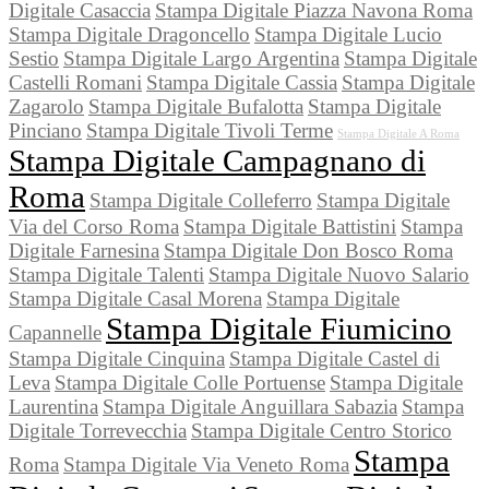
Digitale Casaccia
Stampa Digitale Piazza Navona Roma
Stampa Digitale Dragoncello
Stampa Digitale Lucio
Sestio
Stampa Digitale Largo Argentina
Stampa Digitale
Castelli Romani
Stampa Digitale Cassia
Stampa Digitale
Zagarolo
Stampa Digitale Bufalotta
Stampa Digitale
Pinciano
Stampa Digitale Tivoli Terme
Stampa Digitale A Roma
Stampa Digitale Campagnano di
Roma
Stampa Digitale Colleferro
Stampa Digitale
Via del Corso Roma
Stampa Digitale Battistini
Stampa
Digitale Farnesina
Stampa Digitale Don Bosco Roma
Stampa Digitale Talenti
Stampa Digitale Nuovo Salario
Stampa Digitale Casal Morena
Stampa Digitale
Stampa Digitale Fiumicino
Capannelle
Stampa Digitale Cinquina
Stampa Digitale Castel di
Leva
Stampa Digitale Colle Portuense
Stampa Digitale
Laurentina
Stampa Digitale Anguillara Sabazia
Stampa
Digitale Torrevecchia
Stampa Digitale Centro Storico
Stampa
Roma
Stampa Digitale Via Veneto Roma