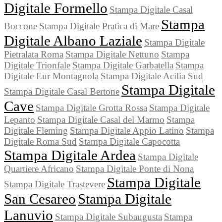
Digitale Formello
Stampa Digitale Casal
Stampa
Boccone
Stampa Digitale Pratica di Mare
Digitale Albano Laziale
Stampa Digitale
Pietralata Roma
Stampa Digitale Nettuno
Stampa
Digitale Trionfale
Stampa Digitale Garbatella
Stampa
Digitale Eur Montagnola
Stampa Digitale Acilia Sud
Stampa Digitale
Stampa Digitale Casal Bertone
Cave
Stampa Digitale Grotta Rossa
Stampa Digitale
Lepanto
Stampa Digitale Casal del Marmo
Stampa
Digitale Fleming
Stampa Digitale Appio Latino
Stampa
Digitale Roma Sud
Stampa Digitale Capocotta
Stampa Digitale Ardea
Stampa Digitale
Quartiere Africano
Stampa Digitale Ponte di Nona
Stampa Digitale
Stampa Digitale Trastevere
San Cesareo
Stampa Digitale
Lanuvio
Stampa Digitale Subaugusta
Stampa