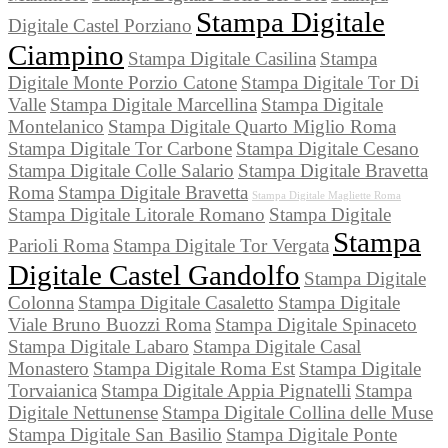
Stampa Digitale
Digitale Castel Porziano
Ciampino
Stampa Digitale Casilina
Stampa
Digitale Monte Porzio Catone
Stampa Digitale Tor Di
Valle
Stampa Digitale Marcellina
Stampa Digitale
Montelanico
Stampa Digitale Quarto Miglio Roma
Stampa Digitale Tor Carbone
Stampa Digitale Cesano
Stampa Digitale Colle Salario
Stampa Digitale Bravetta
Roma
Stampa Digitale Bravetta
Stampa Digitale Magliette Roma
Stampa Digitale Litorale Romano
Stampa Digitale
Stampa
Parioli Roma
Stampa Digitale Tor Vergata
Digitale Castel Gandolfo
Stampa Digitale
Colonna
Stampa Digitale Casaletto
Stampa Digitale
Viale Bruno Buozzi Roma
Stampa Digitale Spinaceto
Stampa Digitale Labaro
Stampa Digitale Casal
Monastero
Stampa Digitale Roma Est
Stampa Digitale
Torvaianica
Stampa Digitale Appia Pignatelli
Stampa
Digitale Nettunense
Stampa Digitale Collina delle Muse
Stampa Digitale San Basilio
Stampa Digitale Ponte