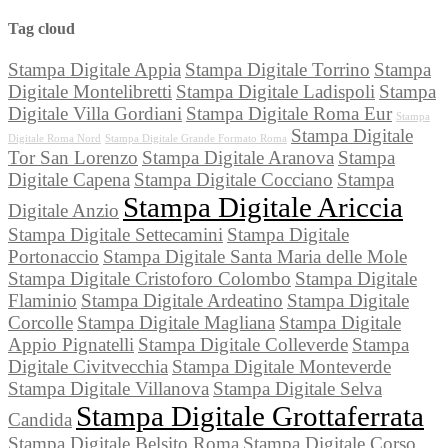
Tag cloud
Stampa Digitale Appia
Stampa Digitale Torrino
Stampa
Digitale Montelibretti
Stampa Digitale Ladispoli
Stampa
Digitale Villa Gordiani
Stampa Digitale Roma Eur
Stampa
Stampa Digitale
Digitale Roma Nord
Stampa Digitale Grande Formato Roma
Tor San Lorenzo
Stampa Digitale Aranova
Stampa
Digitale Capena
Stampa Digitale Cocciano
Stampa
Stampa Digitale Ariccia
Digitale Anzio
Stampa Digitale Settecamini
Stampa Digitale
Portonaccio
Stampa Digitale Santa Maria delle Mole
Stampa Digitale Cristoforo Colombo
Stampa Digitale
Flaminio
Stampa Digitale Ardeatino
Stampa Digitale
Corcolle
Stampa Digitale Magliana
Stampa Digitale
Appio Pignatelli
Stampa Digitale Colleverde
Stampa
Digitale Civitvecchia
Stampa Digitale Monteverde
Stampa Digitale Villanova
Stampa Digitale Selva
Stampa Digitale Grottaferrata
Candida
Stampa Digitale Belsito Roma
Stampa Digitale Corso