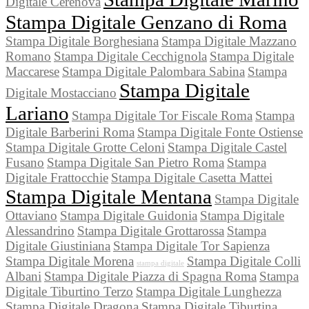
Digitale Cerenova
Stampa Digitale Genzano di Roma
Stampa Digitale Borghesiana
Stampa Digitale Mazzano
Romano
Stampa Digitale Cecchignola
Stampa Digitale
Maccarese
Stampa Digitale Palombara Sabina
Stampa
Stampa Digitale
Digitale Mostacciano
Lariano
Stampa Digitale Tor Fiscale Roma
Stampa
Digitale Barberini Roma
Stampa Digitale Fonte Ostiense
Stampa Digitale Grotte Celoni
Stampa Digitale Castel
Fusano
Stampa Digitale San Pietro Roma
Stampa
Digitale Frattocchie
Stampa Digitale Casetta Mattei
Stampa Digitale Mentana
Stampa Digitale
Ottaviano
Stampa Digitale Guidonia
Stampa Digitale
Alessandrino
Stampa Digitale Grottarossa
Stampa
Digitale Giustiniana
Stampa Digitale Tor Sapienza
Stampa Digitale Morena
Stampa Digitale Colli
stampa digitale
Albani
Stampa Digitale Piazza di Spagna Roma
Stampa
Digitale Tiburtino Terzo
Stampa Digitale Lunghezza
Stampa Digitale Dragona
Stampa Digitale Tiburtina