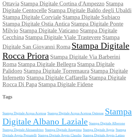
Ottavia
Stampa Digitale Cortina d'Ampezzo
Stampa
Digitale Centocelle
Stampa Digitale Baldo degli Ubaldi
Stampa Digitale Corviale
Stampa Digitale Subiaco
Stampa Digitale Ostia Antica
Stampa Digitale Ponte
Milvio
Stampa Digitale Vaticano
Stampa Digitale
Cecchina
Stampa Digitale Viale Trastevere
Stampa
Stampa Digitale
Digitale San Giovanni Roma
Rocca Priora
Stampa Digitale Via Barberini
Roma
Stampa Digitale Bellegra
Stampa Digitale
Palidoro
Stampa Digitale Torremaura
Stampa Digitale
Infernetto
Stampa Digitale Caffarella
Stampa Digitale
Rocca Di Papa
Stampa Digitale Fidene
Tags
Stampa
Stampa Digitale Acqua Acetosa
Stampa Digitale Acqua Acetosa Ostiense
Digitale Albano Laziale
Stampa Digitale Alberone
Stampa Digitale Alessandrino
Stampa Digitale Anagnina
Stampa Digitale Appia
Stampa
Digitale Appia Pignatelli
Stampa Digitale Appio Claudio
Stampa Digitale Appio Latino