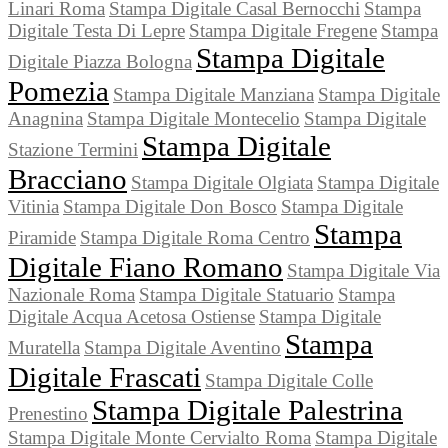
Linari Roma
Stampa Digitale Casal Bernocchi
Stampa
Digitale Testa Di Lepre
Stampa Digitale Fregene
Stampa
Stampa Digitale
Digitale Piazza Bologna
Pomezia
Stampa Digitale Manziana
Stampa Digitale
Anagnina
Stampa Digitale Montecelio
Stampa Digitale
Stampa Digitale
Stazione Termini
Bracciano
Stampa Digitale Olgiata
Stampa Digitale
Vitinia
Stampa Digitale Don Bosco
Stampa Digitale
Stampa
Piramide
Stampa Digitale Roma Centro
Digitale Fiano Romano
Stampa Digitale Via
Nazionale Roma
Stampa Digitale Statuario
Stampa
Digitale Acqua Acetosa Ostiense
Stampa Digitale
Stampa
Muratella
Stampa Digitale Aventino
Digitale Frascati
Stampa Digitale Colle
Stampa Digitale Palestrina
Prenestino
Stampa Digitale Monte Cervialto Roma
Stampa Digitale