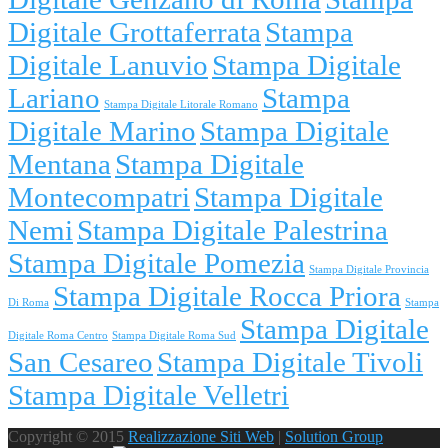
Digitale Grottaferrata
Stampa
Digitale Lanuvio
Stampa Digitale
Lariano
Stampa
Stampa Digitale Litorale Romano
Digitale Marino
Stampa Digitale
Mentana
Stampa Digitale
Montecompatri
Stampa Digitale
Nemi
Stampa Digitale Palestrina
Stampa Digitale Pomezia
Stampa Digitale Provincia
Stampa Digitale Rocca Priora
Di Roma
Stampa
Stampa Digitale
Digitale Roma Centro
Stampa Digitale Roma Sud
San Cesareo
Stampa Digitale Tivoli
Stampa Digitale Velletri
Copyright © 2015
Realizzazione Siti Web
|
Solution Group