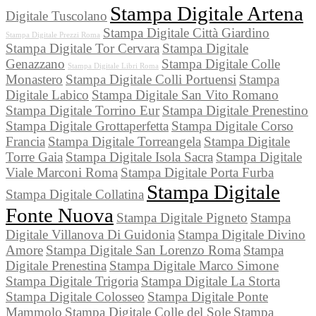
Stampa Digitale Artena
Digitale Tuscolano
Stampa Digitale Città Giardino
Stampa Digitale Prezzi Roma
Stampa Digitale Tor Cervara
Stampa Digitale
Genazzano
Stampa Digitale Colle
Stampa Digitale Libri Roma
Monastero
Stampa Digitale Colli Portuensi
Stampa
Digitale Labico
Stampa Digitale San Vito Romano
Stampa Digitale Torrino Eur
Stampa Digitale Prenestino
Stampa Digitale Grottaperfetta
Stampa Digitale Corso
Francia
Stampa Digitale Torreangela
Stampa Digitale
Torre Gaia
Stampa Digitale Isola Sacra
Stampa Digitale
Viale Marconi Roma
Stampa Digitale Porta Furba
Stampa Digitale
Stampa Digitale Collatina
Fonte Nuova
Stampa Digitale Pigneto
Stampa
Digitale Villanova Di Guidonia
Stampa Digitale Divino
Amore
Stampa Digitale San Lorenzo Roma
Stampa
Digitale Prenestina
Stampa Digitale Marco Simone
Stampa Digitale Trigoria
Stampa Digitale La Storta
Stampa Digitale Colosseo
Stampa Digitale Ponte
Mammolo
Stampa Digitale Colle del Sole
Stampa