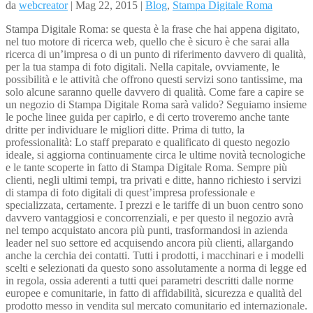
da
webcreator
| Mag 22, 2015 |
Blog
,
Stampa Digitale Roma
Stampa Digitale Roma: se questa è la frase che hai appena digitato,
nel tuo motore di ricerca web, quello che è sicuro è che sarai alla
ricerca di un’impresa o di un punto di riferimento davvero di qualità,
per la tua stampa di foto digitali. Nella capitale, ovviamente, le
possibilità e le attività che offrono questi servizi sono tantissime, ma
solo alcune saranno quelle davvero di qualità. Come fare a capire se
un negozio di Stampa Digitale Roma sarà valido? Seguiamo insieme
le poche linee guida per capirlo, e di certo troveremo anche tante
dritte per individuare le migliori ditte. Prima di tutto, la
professionalità: Lo staff preparato e qualificato di questo negozio
ideale, si aggiorna continuamente circa le ultime novità tecnologiche
e le tante scoperte in fatto di Stampa Digitale Roma. Sempre più
clienti, negli ultimi tempi, tra privati e ditte, hanno richiesto i servizi
di stampa di foto digitali di quest’impresa professionale e
specializzata, certamente. I prezzi e le tariffe di un buon centro sono
davvero vantaggiosi e concorrenziali, e per questo il negozio avrà
nel tempo acquistato ancora più punti, trasformandosi in azienda
leader nel suo settore ed acquisendo ancora più clienti, allargando
anche la cerchia dei contatti. Tutti i prodotti, i macchinari e i modelli
scelti e selezionati da questo sono assolutamente a norma di legge ed
in regola, ossia aderenti a tutti quei parametri descritti dalle norme
europee e comunitarie, in fatto di affidabilità, sicurezza e qualità del
prodotto messo in vendita sul mercato comunitario ed internazionale.