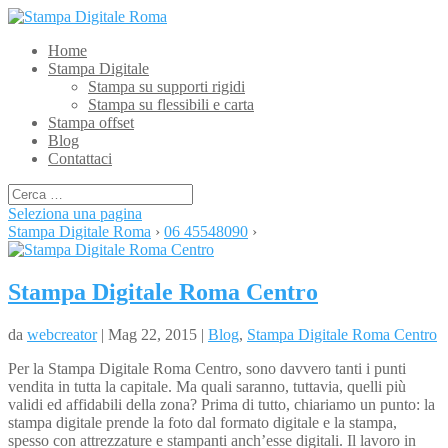
Home
Stampa Digitale
Stampa su supporti rigidi
Stampa su flessibili e carta
Stampa offset
Blog
Contattaci
Seleziona una pagina
Stampa Digitale Roma
›
06 45548090
›
Stampa Digitale Roma Centro
da
webcreator
| Mag 22, 2015 |
Blog
,
Stampa Digitale Roma Centro
Per la Stampa Digitale Roma Centro, sono davvero tanti i punti
vendita in tutta la capitale. Ma quali saranno, tuttavia, quelli più
validi ed affidabili della zona? Prima di tutto, chiariamo un punto: la
stampa digitale prende la foto dal formato digitale e la stampa,
spesso con attrezzature e stampanti anch’esse digitali. Il lavoro in