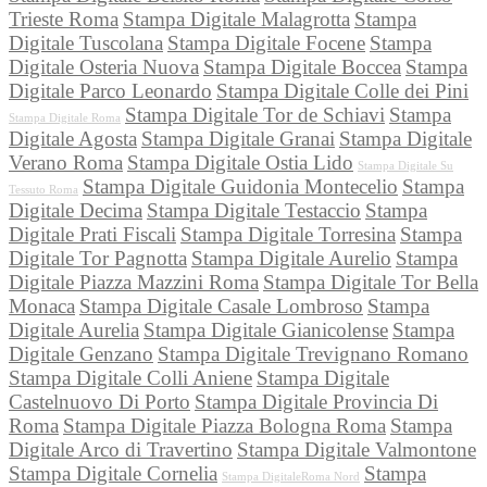
Trieste Roma
Stampa Digitale Malagrotta
Stampa
Digitale Tuscolana
Stampa Digitale Focene
Stampa
Digitale Osteria Nuova
Stampa Digitale Boccea
Stampa
Digitale Parco Leonardo
Stampa Digitale Colle dei Pini
Stampa Digitale Tor de Schiavi
Stampa
Stampa Digitale Roma
Digitale Agosta
Stampa Digitale Granai
Stampa Digitale
Verano Roma
Stampa Digitale Ostia Lido
Stampa Digitale Su
Stampa Digitale Guidonia Montecelio
Stampa
Tessuto Roma
Digitale Decima
Stampa Digitale Testaccio
Stampa
Digitale Prati Fiscali
Stampa Digitale Torresina
Stampa
Digitale Tor Pagnotta
Stampa Digitale Aurelio
Stampa
Digitale Piazza Mazzini Roma
Stampa Digitale Tor Bella
Monaca
Stampa Digitale Casale Lombroso
Stampa
Digitale Aurelia
Stampa Digitale Gianicolense
Stampa
Digitale Genzano
Stampa Digitale Trevignano Romano
Stampa Digitale Colli Aniene
Stampa Digitale
Castelnuovo Di Porto
Stampa Digitale Provincia Di
Roma
Stampa Digitale Piazza Bologna Roma
Stampa
Digitale Arco di Travertino
Stampa Digitale Valmontone
Stampa Digitale Cornelia
Stampa
Stampa DigitaleRoma Nord