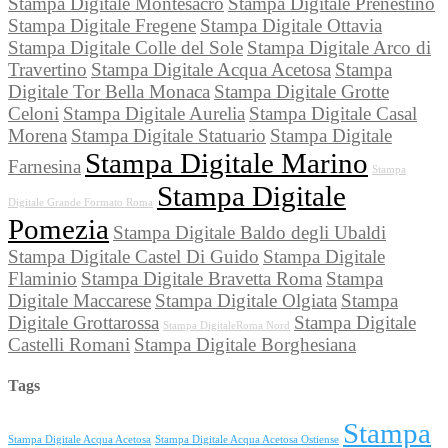
Stampa Digitale Montesacro
Stampa Digitale Prenestino
Stampa Digitale Fregene
Stampa Digitale Ottavia
Stampa Digitale Colle del Sole
Stampa Digitale Arco di
Travertino
Stampa Digitale Acqua Acetosa
Stampa
Digitale Tor Bella Monaca
Stampa Digitale Grotte
Celoni
Stampa Digitale Aurelia
Stampa Digitale Casal
Morena
Stampa Digitale Statuario
Stampa Digitale
Stampa Digitale Marino
Farnesina
Stampa
Stampa Digitale
Digitale Grande Formato Roma
Pomezia
Stampa Digitale Baldo degli Ubaldi
Stampa Digitale Castel Di Guido
Stampa Digitale
Flaminio
Stampa Digitale Bravetta Roma
Stampa
Digitale Maccarese
Stampa Digitale Olgiata
Stampa
Digitale Grottarossa
Stampa Digitale
Stampa DigitaleRoma Nord
Castelli Romani
Stampa Digitale Borghesiana
Tags
Stampa
Stampa Digitale Acqua Acetosa
Stampa Digitale Acqua Acetosa Ostiense