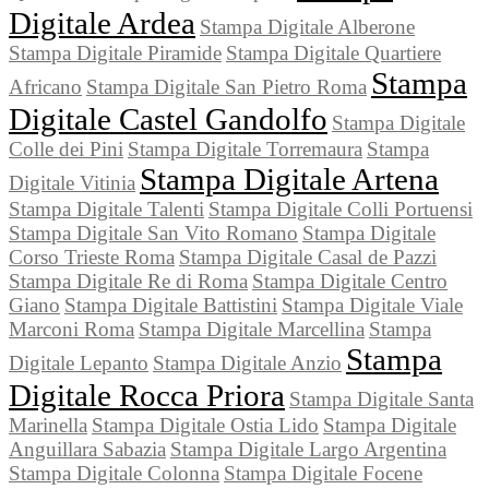
Digitale Ardea
Stampa Digitale Alberone
Stampa Digitale Piramide
Stampa Digitale Quartiere
Stampa
Africano
Stampa Digitale San Pietro Roma
Digitale Castel Gandolfo
Stampa Digitale
Colle dei Pini
Stampa Digitale Torremaura
Stampa
Stampa Digitale Artena
Digitale Vitinia
Stampa Digitale Talenti
Stampa Digitale Colli Portuensi
Stampa Digitale San Vito Romano
Stampa Digitale
Corso Trieste Roma
Stampa Digitale Casal de Pazzi
Stampa Digitale Re di Roma
Stampa Digitale Centro
Giano
Stampa Digitale Battistini
Stampa Digitale Viale
Marconi Roma
Stampa Digitale Marcellina
Stampa
Stampa
Digitale Lepanto
Stampa Digitale Anzio
Digitale Rocca Priora
Stampa Digitale Santa
Marinella
Stampa Digitale Ostia Lido
Stampa Digitale
Anguillara Sabazia
Stampa Digitale Largo Argentina
Stampa Digitale Colonna
Stampa Digitale Focene