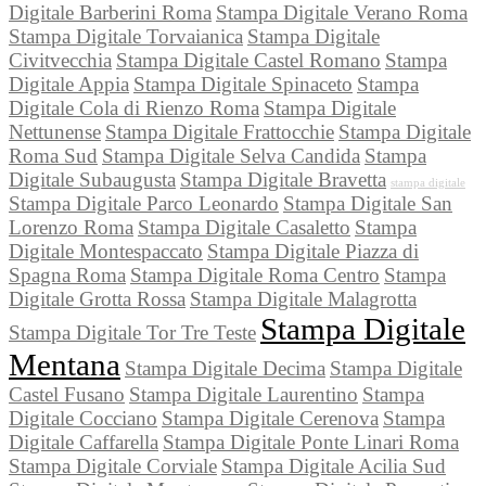
Digitale Barberini Roma
Stampa Digitale Verano Roma
Stampa Digitale Torvaianica
Stampa Digitale
Civitvecchia
Stampa Digitale Castel Romano
Stampa
Digitale Appia
Stampa Digitale Spinaceto
Stampa
Digitale Cola di Rienzo Roma
Stampa Digitale
Nettunense
Stampa Digitale Frattocchie
Stampa Digitale
Roma Sud
Stampa Digitale Selva Candida
Stampa
Digitale Subaugusta
Stampa Digitale Bravetta
stampa digitale
Stampa Digitale Parco Leonardo
Stampa Digitale San
Lorenzo Roma
Stampa Digitale Casaletto
Stampa
Digitale Montespaccato
Stampa Digitale Piazza di
Spagna Roma
Stampa Digitale Roma Centro
Stampa
Digitale Grotta Rossa
Stampa Digitale Malagrotta
Stampa Digitale
Stampa Digitale Tor Tre Teste
Mentana
Stampa Digitale Decima
Stampa Digitale
Castel Fusano
Stampa Digitale Laurentino
Stampa
Digitale Cocciano
Stampa Digitale Cerenova
Stampa
Digitale Caffarella
Stampa Digitale Ponte Linari Roma
Stampa Digitale Corviale
Stampa Digitale Acilia Sud