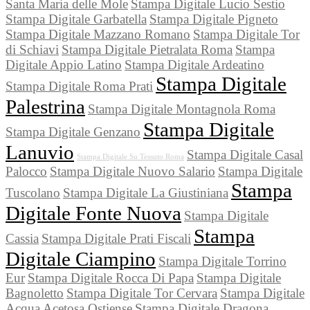
Santa Maria delle Mole
Stampa Digitale Lucio Sestio
Stampa Digitale Garbatella
Stampa Digitale Pigneto
Stampa Digitale Mazzano Romano
Stampa Digitale Tor
di Schiavi
Stampa Digitale Pietralata Roma
Stampa
Digitale Appio Latino
Stampa Digitale Ardeatino
Stampa Digitale
Stampa Digitale Roma Prati
Palestrina
Stampa Digitale Montagnola Roma
Stampa Digitale
Stampa Digitale Genzano
Lanuvio
Stampa Digitale Casal
Stampa Digitale Su Tessuto Roma
Palocco
Stampa Digitale Nuovo Salario
Stampa Digitale
Stampa
Tuscolano
Stampa Digitale La Giustiniana
Digitale Fonte Nuova
Stampa Digitale
Stampa
Cassia
Stampa Digitale Prati Fiscali
Digitale Ciampino
Stampa Digitale Torrino
Eur
Stampa Digitale Rocca Di Papa
Stampa Digitale
Bagnoletto
Stampa Digitale Tor Cervara
Stampa Digitale
Acqua Acetosa Ostiense
Stampa Digitale Dragona