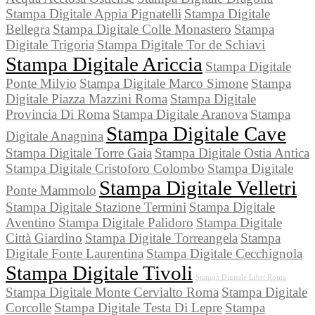
Stampa Digitale Appia Pignatelli
Stampa Digitale
Bellegra
Stampa Digitale Colle Monastero
Stampa
Digitale Trigoria
Stampa Digitale Tor de Schiavi
Stampa Digitale Ariccia
Stampa Digitale
Ponte Milvio
Stampa Digitale Marco Simone
Stampa
Digitale Piazza Mazzini Roma
Stampa Digitale
Provincia Di Roma
Stampa Digitale Aranova
Stampa
Stampa Digitale Cave
Digitale Anagnina
Stampa Digitale Torre Gaia
Stampa Digitale Ostia Antica
Stampa Digitale Cristoforo Colombo
Stampa Digitale
Stampa Digitale Velletri
Ponte Mammolo
Stampa Digitale Stazione Termini
Stampa Digitale
Aventino
Stampa Digitale Palidoro
Stampa Digitale
Città Giardino
Stampa Digitale Torreangela
Stampa
Digitale Fonte Laurentina
Stampa Digitale Cecchignola
Stampa Digitale Tivoli
Stampa Digitale Libri Roma
Stampa Digitale Monte Cervialto Roma
Stampa Digitale
Corcolle
Stampa Digitale Testa Di Lepre
Stampa