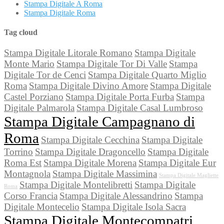
Stampa Digitale A Roma
Stampa Digitale Roma
Tag cloud
Stampa Digitale Litorale Romano
Stampa Digitale
Monte Mario
Stampa Digitale Tor Di Valle
Stampa
Digitale Tor de Cenci
Stampa Digitale Quarto Miglio
Roma
Stampa Digitale Divino Amore
Stampa Digitale
Castel Porziano
Stampa Digitale Porta Furba
Stampa
Digitale Palmarola
Stampa Digitale Casal Lumbroso
Stampa Digitale Campagnano di
Roma
Stampa Digitale Cecchina
Stampa Digitale
Torrino
Stampa Digitale Dragoncello
Stampa Digitale
Roma Est
Stampa Digitale Morena
Stampa Digitale Eur
Montagnola
Stampa Digitale Massimina
Stampa Digitale Magliette
Stampa Digitale Montelibretti
Stampa Digitale
Roma
Corso Francia
Stampa Digitale Alessandrino
Stampa
Digitale Montecelio
Stampa Digitale Isola Sacra
Stampa Digitale Montecompatri