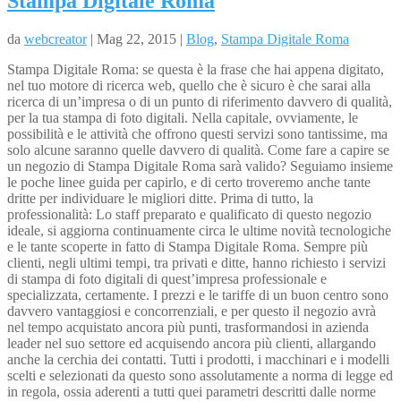
Stampa Digitale Roma
da
webcreator
| Mag 22, 2015 |
Blog
,
Stampa Digitale Roma
Stampa Digitale Roma: se questa è la frase che hai appena digitato,
nel tuo motore di ricerca web, quello che è sicuro è che sarai alla
ricerca di un’impresa o di un punto di riferimento davvero di qualità,
per la tua stampa di foto digitali. Nella capitale, ovviamente, le
possibilità e le attività che offrono questi servizi sono tantissime, ma
solo alcune saranno quelle davvero di qualità. Come fare a capire se
un negozio di Stampa Digitale Roma sarà valido? Seguiamo insieme
le poche linee guida per capirlo, e di certo troveremo anche tante
dritte per individuare le migliori ditte. Prima di tutto, la
professionalità: Lo staff preparato e qualificato di questo negozio
ideale, si aggiorna continuamente circa le ultime novità tecnologiche
e le tante scoperte in fatto di Stampa Digitale Roma. Sempre più
clienti, negli ultimi tempi, tra privati e ditte, hanno richiesto i servizi
di stampa di foto digitali di quest’impresa professionale e
specializzata, certamente. I prezzi e le tariffe di un buon centro sono
davvero vantaggiosi e concorrenziali, e per questo il negozio avrà
nel tempo acquistato ancora più punti, trasformandosi in azienda
leader nel suo settore ed acquisendo ancora più clienti, allargando
anche la cerchia dei contatti. Tutti i prodotti, i macchinari e i modelli
scelti e selezionati da questo sono assolutamente a norma di legge ed
in regola, ossia aderenti a tutti quei parametri descritti dalle norme