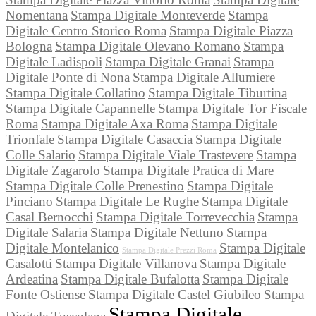
Nomentana
Stampa Digitale Monteverde
Stampa
Digitale Centro Storico Roma
Stampa Digitale Piazza
Bologna
Stampa Digitale Olevano Romano
Stampa
Digitale Ladispoli
Stampa Digitale Granai
Stampa
Digitale Ponte di Nona
Stampa Digitale Allumiere
Stampa Digitale Collatino
Stampa Digitale Tiburtina
Stampa Digitale Capannelle
Stampa Digitale Tor Fiscale
Roma
Stampa Digitale Axa Roma
Stampa Digitale
Trionfale
Stampa Digitale Casaccia
Stampa Digitale
Colle Salario
Stampa Digitale Viale Trastevere
Stampa
Digitale Zagarolo
Stampa Digitale Pratica di Mare
Stampa Digitale Colle Prenestino
Stampa Digitale
Pinciano
Stampa Digitale Le Rughe
Stampa Digitale
Casal Bernocchi
Stampa Digitale Torrevecchia
Stampa
Digitale Salaria
Stampa Digitale Nettuno
Stampa
Digitale Montelanico
Stampa Digitale
Stampa Digitale Prezzi Roma
Casalotti
Stampa Digitale Villanova
Stampa Digitale
Ardeatina
Stampa Digitale Bufalotta
Stampa Digitale
Fonte Ostiense
Stampa Digitale Castel Giubileo
Stampa
Stampa Digitale