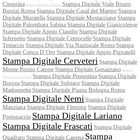
Cinquina
Stampa Digitale Viale Bruno
Stampa Digitale A Roma
Buozzi Roma
Stampa Digitale Casal del Marmo
Stampa
Digitale Muratella
Stampa Digitale Mostacciano
Stampa
Digitale Palombara Sabina
Stampa Digitale Gianicolense
Stampa Digitale Appio Claudio
Stampa Digitale
Infernetto
Stampa Digitale Centocelle
Stampa Digitale
Testaccio
Stampa Digitale Via Nazionale Roma
Stampa
Digitale Conca D’Oro
Stampa Digitale Appio Pignatelli
Stampa Digitale Cerveteri
Stampa Digitale
Monte Porzio Catone
Stampa Digitale Genazzano
Stampa
Stampa Digitale Prenestina
Stampa Digitale
Digitale Roma Nord
Boccea
Stampa Digitale Subiaco
Stampa Digitale
Madonnetta
Stampa Digitale Piazza Bologna Roma
Stampa Digitale Nemi
Stampa Digitale
Manziana
Stampa Digitale Fleming
Stampa Digitale
Stampa Digitale Lariano
Portonaccio
Stampa Digitale Frascati
Stampa Digitale
Stampa
Quadraro
Stampa Digitale Capena