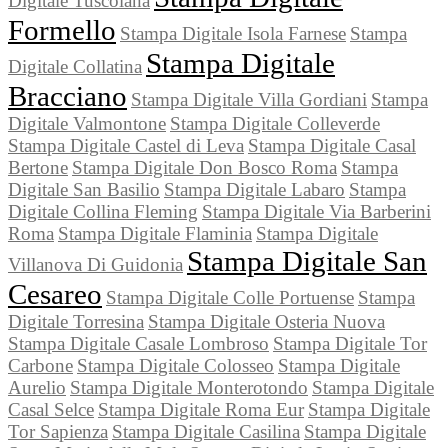
Digitale Tuscolana
Formello
Stampa Digitale Isola Farnese
Stampa
Stampa Digitale
Digitale Collatina
Bracciano
Stampa Digitale Villa Gordiani
Stampa
Digitale Valmontone
Stampa Digitale Colleverde
Stampa Digitale Castel di Leva
Stampa Digitale Casal
Bertone
Stampa Digitale Don Bosco Roma
Stampa
Digitale San Basilio
Stampa Digitale Labaro
Stampa
Digitale Collina Fleming
Stampa Digitale Via Barberini
Roma
Stampa Digitale Flaminia
Stampa Digitale
Stampa Digitale San
Villanova Di Guidonia
Cesareo
Stampa Digitale Colle Portuense
Stampa
Digitale Torresina
Stampa Digitale Osteria Nuova
Stampa Digitale Casale Lombroso
Stampa Digitale Tor
Carbone
Stampa Digitale Colosseo
Stampa Digitale
Aurelio
Stampa Digitale Monterotondo
Stampa Digitale
Casal Selce
Stampa Digitale Roma Eur
Stampa Digitale
Tor Sapienza
Stampa Digitale Casilina
Stampa Digitale