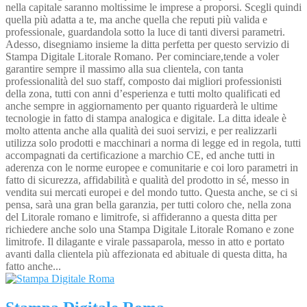
nella capitale saranno moltissime le imprese a proporsi. Scegli quindi
quella più adatta a te, ma anche quella che reputi più valida e
professionale, guardandola sotto la luce di tanti diversi parametri.
Adesso, disegniamo insieme la ditta perfetta per questo servizio di
Stampa Digitale Litorale Romano. Per cominciare,tende a voler
garantire sempre il massimo alla sua clientela, con tanta
professionalità del suo staff, composto dai migliori professionisti
della zona, tutti con anni d’esperienza e tutti molto qualificati ed
anche sempre in aggiornamento per quanto riguarderà le ultime
tecnologie in fatto di stampa analogica e digitale. La ditta ideale è
molto attenta anche alla qualità dei suoi servizi, e per realizzarli
utilizza solo prodotti e macchinari a norma di legge ed in regola, tutti
accompagnati da certificazione a marchio CE, ed anche tutti in
aderenza con le norme europee e comunitarie e coi loro parametri in
fatto di sicurezza, affidabilità e qualità del prodotto in sé, messo in
vendita sui mercati europei e del mondo tutto. Questa anche, se ci si
pensa, sarà una gran bella garanzia, per tutti coloro che, nella zona
del Litorale romano e limitrofe, si affideranno a questa ditta per
richiedere anche solo una Stampa Digitale Litorale Romano e zone
limitrofe. Il dilagante e virale passaparola, messo in atto e portato
avanti dalla clientela più affezionata ed abituale di questa ditta, ha
fatto anche...