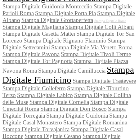
Stampa Digitale Guidonia Montecelio
Stampa Digitale
Parioli Roma
Stampa Digitale Porta Pia
Stampa Digitale
Albano
Stampa Digitale Grottaperfetta
Stampa Digitale Roma
Stampa Digitale Magliana
Stampa Digitale Colli Albani
Stampa Digitale Casetta Mattei
Stampa Digitale Tor San
Lorenzo
Stampa Digitale Rignano Flaminio
Stampa
Digitale Settecamini
Stampa Digitale Via Veneto Roma
Stampa Digitale Pavona
Stampa Digitale Tivoli Terme
Stampa Digitale Tor Pagnotta
Stampa Digitale Piazza
Stampa
Navona Roma
Stampa Digitale Camilluccia
Digitale Fiumicino
Stampa Digitale Trastevere
Stampa Digitale Colleferro
Stampa Digitale Tiburtino
Terzo
Stampa Digitale Labico
Stampa Digitale Collina
delle Muse
Stampa Digitale Cornelia
Stampa Digitale
Cinecittà Roma
Stampa Digitale Don Bosco
Stampa
Digitale Torregaia
Stampa Digitale Guidonia
Stampa
Digitale Casal Monastero
Stampa Digitale Romanina
Stampa Digitale Torvajanica
Stampa Digitale Casal
Boccone
Stampa Digitale Cesano
Stampa Digitale